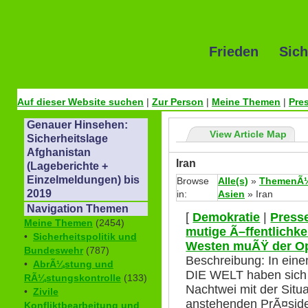
Frieden Sich
Auf dieser Website suchen
|
Zur Person
|
Meine Themen
|
Pre
Genauer Hinsehen:
View Article Map
Sicherheitslage
Afghanistan
Iran
(Lageberichte +
Einzelmeldungen) bis
Browse
Alle(s)
»
ThemenÃ¼
2019
in:
Asien
» Iran
Navigation Themen
[
Demokratie
|
Press
Meine Themen
(2454)
mutige Ã–ffentlichke
•
Sicherheitspolitik und
Westen muÃŸ der Op
Bundeswehr
(787)
Beschreibung: In eine
•
AbrÃ¼stung und
DIE WELT haben sich 
RÃ¼stungskontrolle
(133)
Nachtwei mit der Situa
•
Zivile
anstehenden PrÃ¤sid
Konfliktbearbeitung und