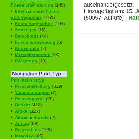
auseinandergesetzt.
FriedensfÃ¶rderung
(149)
Hinzugefügt am: 15. J
•
Internationale Politik
(50057 Aufrufe) |
Rat
und Regionen
(1159)
•
Erinnerungsarbeit
(103)
•
Sonstiges
(18)
•
Demokratie
(44)
•
Friedensforschung
(6)
•
Konversion
(3)
•
Menschenrechte
(33)
•
RÃ¼stung
(19)
Navigation Publ.-Typ
Publikationstyp
•
Pressemitteilung
(319)
•
Veranstaltungen
(7)
•
Pressespiegel
(20)
•
Bericht
(412)
•
Artikel
(227)
•
Aktuelle Stunde
(2)
•
Antrag
(59)
•
Presse-Link
(108)
•
Interview
(65)