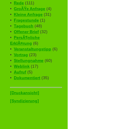
•
Rede
(111)
•
GroÃŸe Anfrage
(4)
•
Kleine Anfrage
(31)
•
Fragestunde
(1)
•
Tagebuch
(48)
•
Offener Brief
(32)
•
PersÃ¶nliche
ErklÃ¤rung
(6)
•
Veranstaltungstipp
(6)
•
Vortrag
(23)
•
Stellungnahme
(60)
•
Weblink
(17)
•
Aufruf
(5)
•
Dokumentiert
(35)
[Druckansicht]
[Syndizierung]