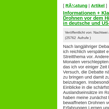
[
RÃ¼stung
|
Artikel
]
Informationen + Kl
Drohnen vor dem Hi
in deutsche und US
Veröffentlicht von: Nachtwe
(25762 Aufrufe )
Nach langjähriger Deba
ich reichlich verspätet
Streitthema vor. Andere 
Monaten verschleppten d
das ich vor einiger Zeit
Versuch, die Debatte nä
zu bringen und damit z
beizutragen. Insbeson
Einblicke in die schärf
Auslandseinsätze im 
haben meine zunächst l
bewaffneten Drohnen ve
Erfahrungen Lernen un