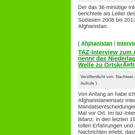
Der das 36-minütige In
berichtete als Leiter d
Südasien 2008 bis 2013
Afghanistan.
[
Afghanistan
|
Interv
TAZ-Interview zum 
nennt das Niederlag
Welle zu OrtskrÃ¤f
Veröffentlicht von: Nachtwe
Aufrufe )
Von Anfang an habe ich 
Afghanistaneinsatz inte
Mandatsentscheidungen 
Mal vor Ort. Im taz-Inte
Bilanz. in den letzten 
tollen Erfahrungen und
Nachrichten erlebt, das