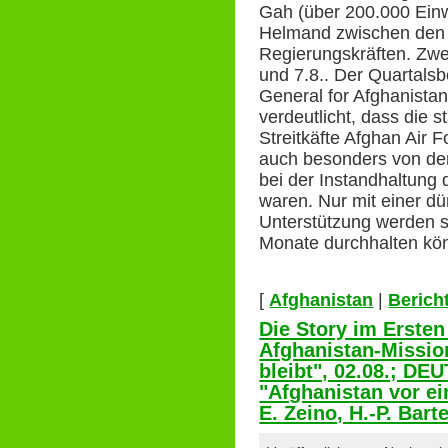
Gah (über 200.000 Ein
Helmand zwischen den 
Regierungskräften. Zwe
und 7.8.. Der Quartalsb
General for Afghanista
verdeutlicht, dass die s
Streitkäfte Afghan Air F
auch besonders von de
bei der Instandhaltung 
waren. Nur mit einer dü
Unterstützung werden s
Monate durchhalten kö
[
Afghanistan
|
Berich
Die Story im Erste
Afghanistan-Missi
bleibt", 02.08.; 
"Afghanistan vor e
E. Zeino, H.-P. Bart