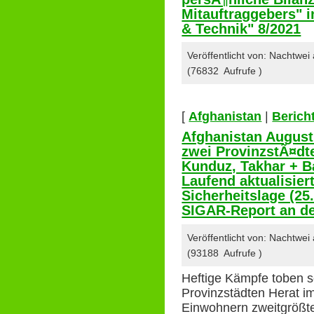
Mitauftraggebers" 
& Technik" 8/2021
Veröffentlicht von: Nachtwe
(76832 Aufrufe )
[
Afghanistan
|
Berich
Afghanistan August
zwei ProvinzstÃ¤dte
Kunduz, Takhar + B
Laufend aktualisie
Sicherheitslage (25
SIGAR-Report an d
Veröffentlicht von: Nachtwe
(93188 Aufrufe )
Heftige Kämpfe toben se
Provinzstädten Herat i
Einwohnern zweitgrößt