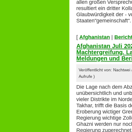
allen großen Versprec
resultiert ein dritter Ko
Glaubwürdigkeit der - v
Staaten"gemeinschaft".
[
Afghanistan
|
Berich
Afghanistan Juli 20
Machtergreifung. La
Meldungen und Beri
Veröffentlicht von: Nachtwe
Aufrufe )
Die Lage nach dem Abz
unübersichtlich und unb
vieler Distrikte im Nor
Takhar, trifft die Basis
Eroberung wictiger Gr
Regierung wichtige Zol
Ghazni werden nur noch
Regierung zugerechnet. 