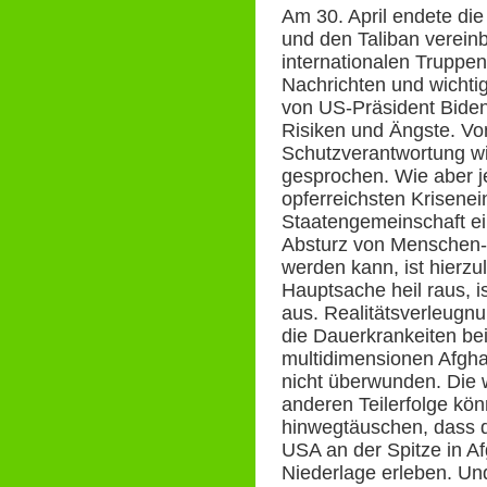
Am 30. April endete di
und den Taliban vereinb
internationalen Truppen
Nachrichten und wichti
von US-Präsident Biden
Risiken und Ängste. Vo
Schutzverantwortung wi
gesprochen. Wie aber j
opferreichsten Krisenei
Staatengemeinschaft ei
Absturz von Menschen-
werden kann, ist hierz
Hauptsache heil raus, ist
aus. Realitätsverleugnu
die Dauerkrankeiten be
multidimensionen Afgha
nicht überwunden. Die
anderen Teilerfolge kön
hinwegtäuschen, dass d
USA an der Spitze in Af
Niederlage erleben. Un