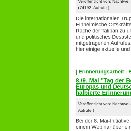
Veröffentlicht von: Nachtwe
(74192 Aufrufe )
Die internationalen Trup
Einheimische Ortskräfte
Rache der Taliban zu ü
und politisches Desaste
mitgetragenen Aufrufes,
hier einige aktuelle u
[
Erinnerungsarbeit
|
8./9. Mai "Tag der 
Europas und Deutsc
halbierte Erinnerun
Veröffentlicht von: Nachtwe
Aufrufe )
Bei der 8. Mai-Initiativ
einem Webinar über ein