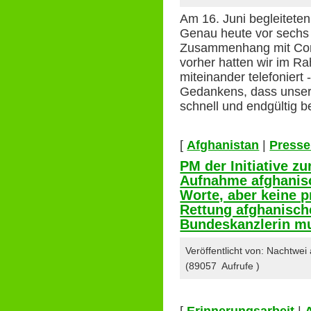
Am 16. Juni begleiteten
Genau heute vor sechs 
Zusammenhang mit Coro
vorher hatten wir im 
miteinander telefoniert
Gedankens, dass unse
schnell und endgültig 
[
Afghanistan
|
Presse
PM der Initiative z
Aufnahme afghanis
Worte, aber keine 
Rettung afghanisch
Bundeskanzlerin mus
Veröffentlicht von: Nachtwe
(89057 Aufrufe )
[
Erinnerungsarbeit
|
A