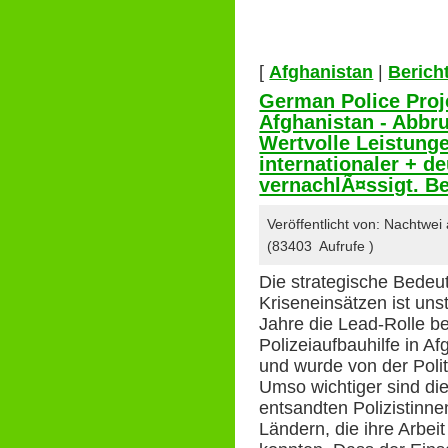
[
Afghanistan
|
Berich
German Police Proj
Afghanistan - Abbr
Wertvolle Leistung
internationaler + de
vernachlÃ¤ssigt. B
Veröffentlicht von: Nachtwei
(83403 Aufrufe )
Die strategische Bedeu
Kriseneinsätzen ist unst
Jahre die Lead-Rolle be
Polizeiaufbauhilfe in Af
und wurde von der Poli
Umso wichtiger sind die
entsandten Polizistinn
Ländern, die ihre Arbei