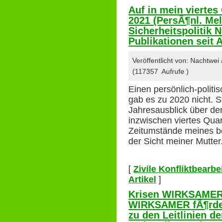
Auf in mein viertes
2021 (PersÃ¶nl. Me
Sicherheitspolitik N
Publikationen seit 
Veröffentlicht von: Nachtwei
(117357 Aufrufe )
Einen persönlich-politi
gab es zu 2020 nicht. S
Jahresausblick über den
inzwischen viertes Quart
Zeitumstände meines b
der Sicht meiner Mutter
[
Zivile Konfliktbearb
Artikel
]
Krisen WIRKSAMER 
WIRKSAMER fÃ¶rder
zu den Leitlinien d