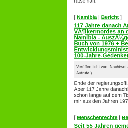
rätselhaft.
[
Namibia
|
Bericht
]
117 Jahre danach 
VÃ¶lkermordes an 
Namibia - AuszÃ¼g
Buch von 1976 + Be
Entwicklungsminist
100-Jahre-Gedenke
Veröffentlicht von: Nachtwe
Aufrufe )
Ende der regierungsoffi
Aber 117 Jahre danach!
schon lange auf dem Ti
mir aus den Jahren 19
[
Menschenrechte
|
Be
Seit 55 Jahren gem