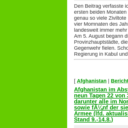
Den Beitrag verfasste i
ersten beiden Monaten
genau so viele Ziviltote
vier Momnaten des Jahr
landesweit immer mehr 
Am 5. August begann di
Provinzhauptstädte, die
Gegenwehr fielen. Scho
Regierung in Kabul und
[
Afghanistan
|
Berich
Afghanistan im Abst
neun Tagen 22 von 
darunter alle im N
sowie fÃ¼nf der si
Armee (lfd. aktualis
Stand 9.-14.8.)