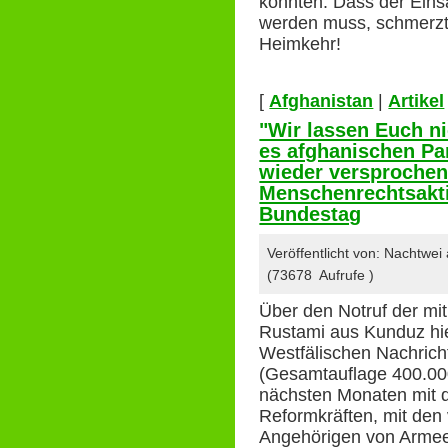
konnten. Dass der Ein
werden muss, schmerzt 
Heimkehr!
[
Afghanistan
|
Artikel
"Wir lassen Euch ni
es afghanischen Pa
wieder versproche
Menschenrechtsakti
Bundestag
Veröffentlicht von: Nachtwei
(73678 Aufrufe )
Über den Notruf der mi
Rustami aus Kunduz hier
Westfälischen Nachrich
(Gesamtauflage 400.000
nächsten Monaten mit 
Reformkräften, mit den 
Angehörigen von Armee 