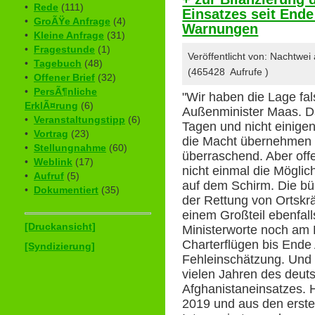
•
Rede
(111)
Einsatzes seit Ende
•
GroÃŸe Anfrage
(4)
Warnungen
•
Kleine Anfrage
(31)
•
Fragestunde
(1)
Veröffentlicht von: Nachtwe
•
Tagebuch
(48)
(465428 Aufrufe )
•
Offener Brief
(32)
•
PersÃ¶nliche
"Wir haben die Lage fa
ErklÃ¤rung
(6)
Außenminister Maas. Da
•
Veranstaltungstipp
(6)
Tagen und nicht einig
•
Vortrag
(23)
die Macht übernehmen w
•
Stellungnahme
(60)
überraschend. Aber off
•
Weblink
(17)
nicht einmal die Möglic
•
Aufruf
(5)
auf dem Schirm. Die bü
•
Dokumentiert
(35)
der Rettung von Ortskr
einem Großteil ebenfall
[Druckansicht]
Ministerworte noch am 
Charterflügen bis Ende
[Syndizierung]
Fehleinschätzung. Und d
vielen Jahren des deuts
Afghanistaneinsatzes. 
2019 und aus den erst