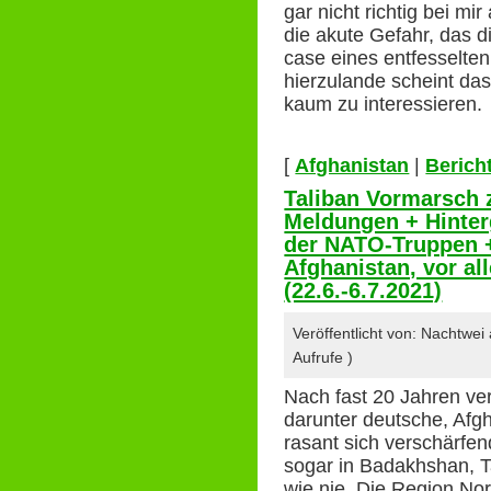
gar nicht richtig bei mi
die akute Gefahr, das d
case eines entfesselten
hierzulande scheint das 
kaum zu interessiere
[
Afghanistan
|
Berich
Taliban Vormarsch 
Meldungen + Hinte
der NATO-Truppen +
Afghanistan, vor a
(22.6.-6.7.2021)
Veröffentlicht von: Nachtwe
Aufrufe )
Nach fast 20 Jahren ve
darunter deutsche, Afg
rasant sich verschärfen
sogar in Badakhshan, Ta
wie nie. Die Region Nor