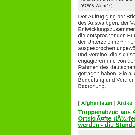
(67808 Aufrufe )
Der Aufrug ging per Bri
des Auswärtigen, der Ve
Entwicklungszusammena
die entsprechenden Bu
der Unterzeichner*inne
ausgesprochen ungewöhn
und Vereine, die sich s
engagieren und von den
Rahmen des deutschen
getragen haben. Sie al
Bedeutung und Verdienst
Bedrohung.
[
Afghanistan
|
Artikel
Truppenabzug aus A
OrtskrÃ¤fte dÃ¼rfe
werden - die Stund