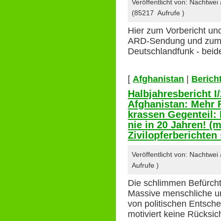
Veröffentlicht von: Nachtwe
(85217 Aufrufe )
Hier zum Vorbericht un
ARD-Sendung und zum 
Deutschlandfunk - beide
[
Afghanistan
|
Berich
Halbjahresbericht I/
Afghanistan: Mehr 
krassen Gegenteil: 
nie in 20 Jahren! (m
Zivilopferberichten 
Veröffentlicht von: Nachtwe
Aufrufe )
Die schlimmen Befürcht
Massive menschliche un
von politischen Entsche
motiviert keine Rücksic