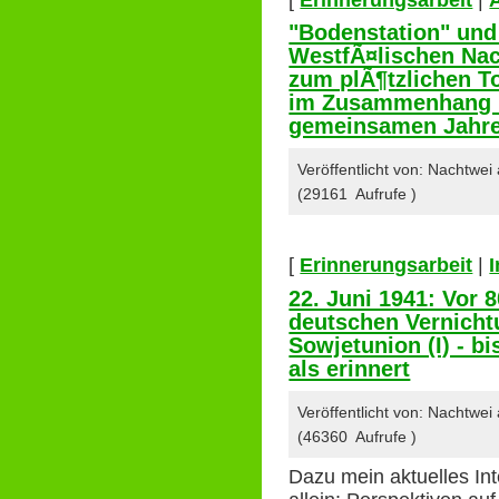
"Bodenstation" und 
WestfÃ¤lischen Nac
zum plÃ¶tzlichen T
im Zusammenhang m
gemeinsamen Jahr
Veröffentlicht von: Nachtwe
(29161 Aufrufe )
[
Erinnerungsarbeit
|
22. Juni 1941: Vor 
deutschen Vernicht
Sowjetunion (I) - b
als erinnert
Veröffentlicht von: Nachtwe
(46360 Aufrufe )
Dazu mein aktuelles Int