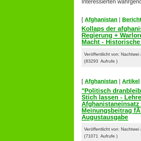
Interessierten wahrge
[
Afghanistan
|
Berich
Kollaps der afghani
Regierung + Warlor
Macht - Historisch
Veröffentlicht von: Nachtwe
(83293 Aufrufe )
[
Afghanistan
|
Artikel
"Politisch dranblei
Stich lassen - Leh
Afghanistaneinsat
Meinungsbeitrag f
Augustausgabe
Veröffentlicht von: Nachtwe
(71071 Aufrufe )