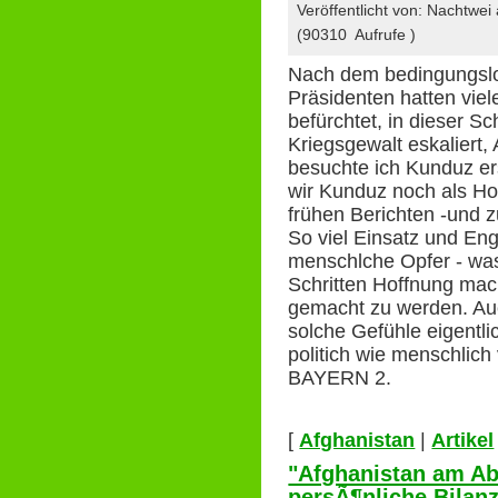
Veröffentlicht von: Nachtwe
(90310 Aufrufe )
Nach dem bedingungsl
Präsidenten hatten vie
befürchtet, in dieser Sc
Kriegsgewalt eskaliert,
besuchte ich Kunduz er
wir Kunduz noch als Ho
frühen Berichten -und
So viel Einsatz und En
menschlche Opfer - was 
Schritten Hoffnung mach
gemacht zu werden. Auch
solche Gefühle eigentlic
politich wie menschlich 
BAYERN 2.
[
Afghanistan
|
Artikel
"Afghanistan am Ab
persÃ¶nliche Bilanz