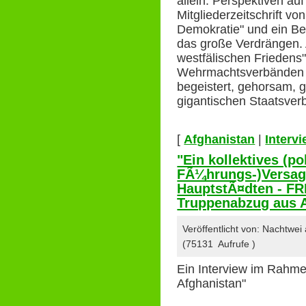
allein: Perspektiven au
Mitgliederzeitschrift v
Demokratie" und ein Be
das große Verdrängen. 
westfälischen Frieden
Wehrmachtsverbänden un
begeistert, gehorsam, 
gigantischen Staatsv
[
Afghanistan
|
Interv
"Ein kollektives (po
FÃ¼hrungs-)Versag
HauptstÃ¤dten - FR
Truppenabzug aus 
Veröffentlicht von: Nachtwe
(75131 Aufrufe )
Ein Interview im Rahme
Afghanistan"