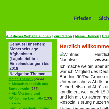
Frieden Sich
Auf dieser Website suchen
|
Zur Person
|
Meine Themen
|
Pre
Genauer Hinsehen:
Herzlich willkomme
Sicherheitslage
Afghanistan
Herzli
(Lageberichte +
www.n
Einzelmeldungen) bis
Ich mache weiter, aber a
2019
war ich Mitglied des Deu
Navigation Themen
Bündnis 90/Die Grünen i
Meine Themen
(2454)
Unterausschuss Abrüstung
•
Sicherheitspolitik und
Sicherheits- und Abrüstun
Bundeswehr
(787)
kandidiert, weil nach 15 
•
AbrÃ¼stung und
und ich mit 63 Jahren me
RÃ¼stungskontrolle
(133)
Resozialisierung nutzen wi
•
Zivile
Konfliktbearbeitung und