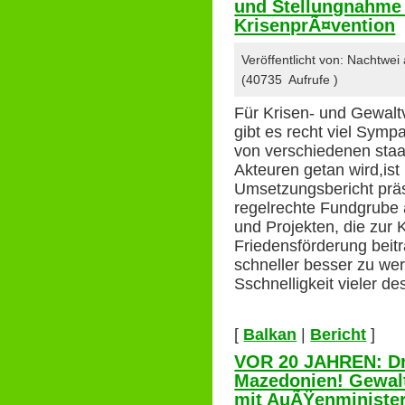
und Stellungnahme d
KrisenprÃ¤vention
Veröffentlicht von: Nachtwei
(40735 Aufrufe )
Für Krisen- und Gewalt
gibt es recht viel Symp
von verschiedenen staat
Akteuren getan wird,ist
Umsetzungsbericht präse
regelrechte Fundgrube
und Projekten, die zur
Friedensförderung beit
schneller besser zu wer
Sschnelligkeit vieler d
[
Balkan
|
Bericht
]
VOR 20 JAHREN: Dr
Mazedonien! Gewal
mit AuÃŸenminister