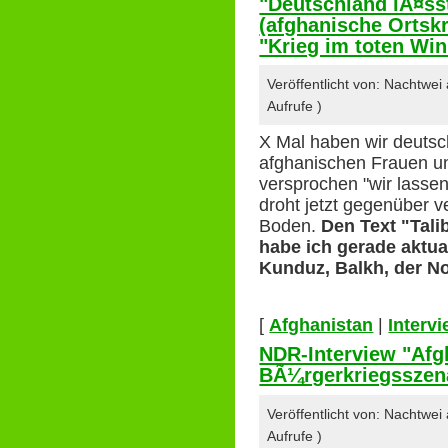
"Deutschland lÃ¤sst
(afghanische Ortskr
"Krieg im toten Win
Veröffentlicht von: Nachtwe
Aufrufe )
X Mal haben wir deutsc
afghanischen Frauen u
versprochen "wir lassen
droht jetzt gegenüber 
Boden.
Den Text "Tali
habe ich gerade aktua
Kunduz, Balkh, der N
[
Afghanistan
|
Interv
NDR-Interview "Afg
BÃ¼rgerkriegsszena
Veröffentlicht von: Nachtwe
Aufrufe )