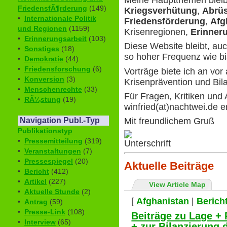
Meine Hauptthemen blei
FriedensfÃ¶rderung
(149)
Kriegsverhütung
,
Abrü
•
Internationale Politik
Friedensförderung
,
Afg
und Regionen
(1159)
Krisenregionen,
Erinner
•
Erinnerungsarbeit
(103)
Diese Website bleibt, auc
•
Sonstiges
(18)
so hoher Frequenz wie b
•
Demokratie
(44)
•
Friedensforschung
(6)
Vorträge biete ich an vor 
•
Konversion
(3)
Krisenprävention und Bil
•
Menschenrechte
(33)
Für Fragen, Kritiken und
•
RÃ¼stung
(19)
winfried(at)nachtwei.de e
Mit freundlichem Gruß
Navigation Publ.-Typ
Publikationstyp
•
Pressemitteilung
(319)
•
Veranstaltungen
(7)
•
Pressespiegel
(20)
Aktuelle Beiträge
•
Bericht
(412)
•
Artikel
(227)
View Article Map
•
Aktuelle Stunde
(2)
[
Afghanistan
|
Berich
•
Antrag
(59)
•
Presse-Link
(108)
Beiträge zu Lage + 
•
Interview
(65)
+ zur Bilanzierung d