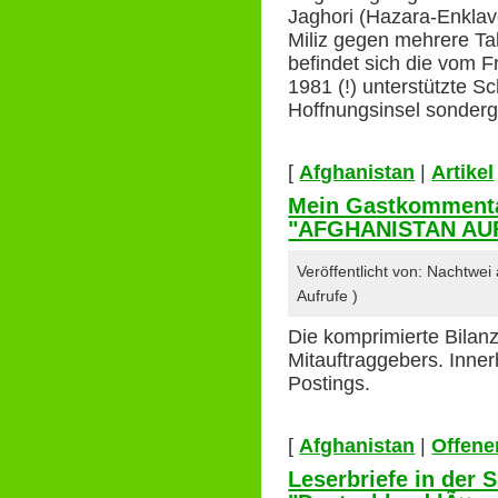
Jaghori (Hazara-Enklave
Miliz gegen mehrere Tal
befindet sich die vom F
1981 (!) unterstützte Sc
Hoffnungsinsel sonder
[
Afghanistan
|
Artikel
Mein Gastkomment
"AFGHANISTAN AUF
Veröffentlicht von: Nachtwe
Aufrufe )
Die komprimierte Bilan
Mitauftraggebers. Inne
Postings.
[
Afghanistan
|
Offener
Leserbriefe in der