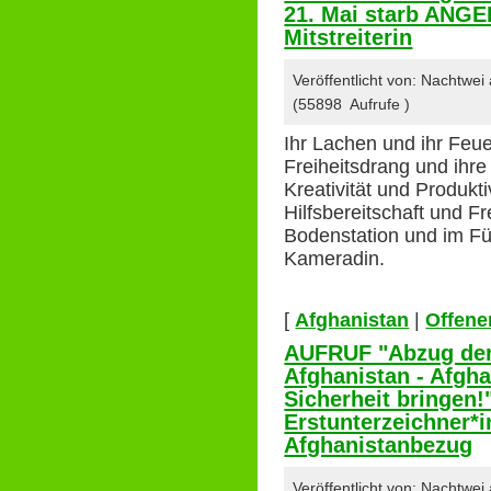
21. Mai starb ANGE
Mitstreiterin
Veröffentlicht von: Nachtwe
(55898 Aufrufe )
Ihr Lachen und ihr Feue
Freiheitsdrang und ihre 
Kreativität und Produkti
Hilfsbereitschaft und 
Bodenstation und im F
Kameradin.
[
Afghanistan
|
Offener
AUFRUF "Abzug de
Afghanistan - Afgha
Sicherheit bringen
Erstunterzeichner*
Afghanistanbezug
Veröffentlicht von: Nachtwe