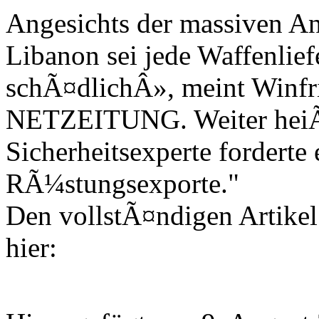
Angesichts der massiven An
Libanon sei jede Waffenlief
schÃ¤dlichÂ», meint Winfr
NETZEITUNG. Weiter heiÃ
Sicherheitsexperte forder
RÃ¼stungsexporte."
Den vollstÃ¤ndigen Artike
hier: