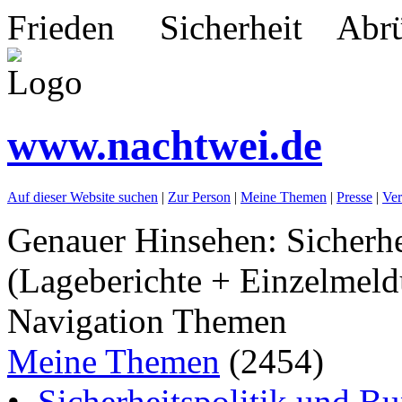
Frieden Sicherheit Abrü
www.nachtwei.de
Auf dieser Website suchen
|
Zur Person
|
Meine Themen
|
Presse
|
Ver
Genauer Hinsehen: Sicherhe
(Lageberichte + Einzelmeld
Navigation Themen
Meine Themen
(2454)
•
Sicherheitspolitik und B