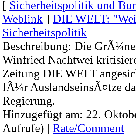
[
Sicherheitspolitik und B
Weblink
]
DIE WELT: "WeiÃ
Sicherheitspolitik
Beschreibung: Die GrÃ¼ne
Winfried Nachtwei kritisier
Zeitung DIE WELT angesic
fÃ¼r AuslandseinsÃ¤tze da
Regierung.
Hinzugefügt am: 22. Oktob
Aufrufe) |
Rate/Comment