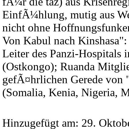
fÃ¼r die taz) aus Krisenre
EinfÃ¼hlung, mutig aus We
nicht ohne Hoffnungsfunke
Von Kabul nach Kinshasa":
Leiter des Panzi-Hospital
(Ostkongo); Ruanda Mitglie
gefÃ¤hrlichen Gerede von "
(Somalia, Kenia, Nigeria, M
Hinzugefügt am: 29. Oktob