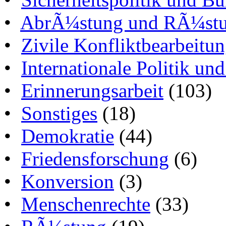
•
AbrÃ¼stung und RÃ¼stun
•
Zivile Konfliktbearbeitu
•
Internationale Politik un
•
Erinnerungsarbeit
(103)
•
Sonstiges
(18)
•
Demokratie
(44)
•
Friedensforschung
(6)
•
Konversion
(3)
•
Menschenrechte
(33)