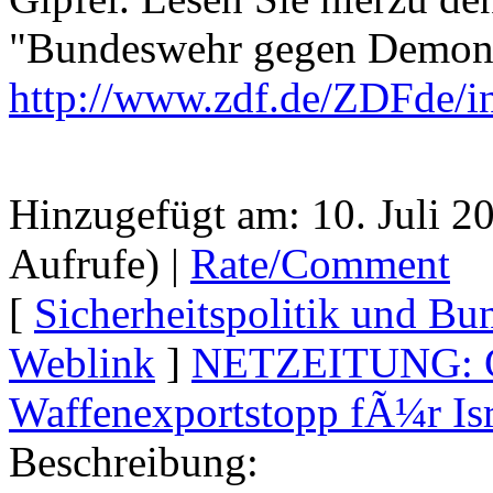
"Bundeswehr gegen Demons
http://www.zdf.de/ZDFde/i
Hinzugefügt am: 10. Juli 
Aufrufe) |
Rate/Comment
[
Sicherheitspolitik und B
Weblink
]
NETZEITUNG: G
Waffenexportstopp fÃ¼r Isr
Beschreibung: