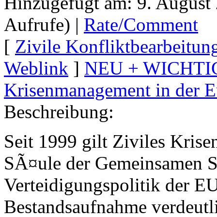
Hinzugefügt am: 9. August
Aufrufe) |
Rate/Comment
[
Zivile Konfliktbearbeitu
Weblink
]
NEU + WICHTIG:
Krisenmanagement in der 
Beschreibung:
Seit 1999 gilt Ziviles Kris
SÃ¤ule der Gemeinsamen Si
Verteidigungspolitik der E
Bestandsaufnahme verdeutli