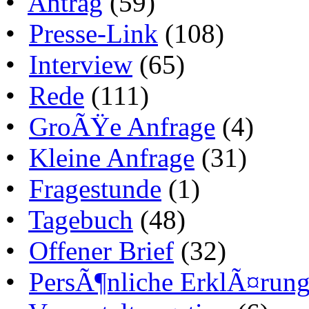
•
Antrag
(59)
•
Presse-Link
(108)
•
Interview
(65)
•
Rede
(111)
•
GroÃŸe Anfrage
(4)
•
Kleine Anfrage
(31)
•
Fragestunde
(1)
•
Tagebuch
(48)
•
Offener Brief
(32)
•
PersÃ¶nliche ErklÃ¤run