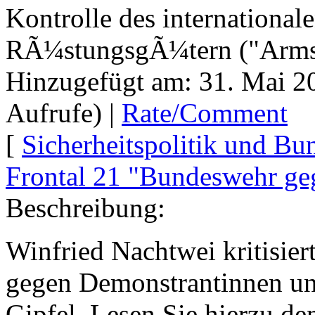
Kontrolle des international
RÃ¼stungsgÃ¼tern ("Arms 
Hinzugefügt am: 31. Mai 2
Aufrufe) |
Rate/Comment
[
Sicherheitspolitik und B
Frontal 21 "Bundeswehr ge
Beschreibung:
Winfried Nachtwei kritisie
gegen Demonstrantinnen u
Gipfel. Lesen Sie hierzu de