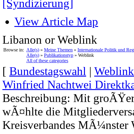
[Syndizierung]
View Article Map
Libanon or Weblink
Browse in:
Alle(s)
»
Meine Themen
»
Internationale Politik und Re
Alle(s)
»
Publikationstyp
» Weblink
All of these categories
[
Bundestagswahl
|
Weblink
Winfried Nachtwei Direktk
Beschreibung:
Mit groÃŸer
wÃ¤hlte die Mitgliederver
Kreisverbandes MÃ¼nster 