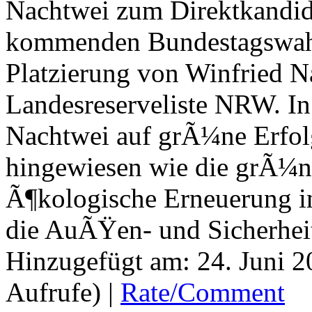
Nachtwei zum Direktkandid
kommenden Bundestagswahl 
Platzierung von Winfried N
Landesreserveliste NRW. In
Nachtwei auf grÃ¼ne Erfolg
hingewiesen wie die grÃ¼ne
Ã¶kologische Erneuerung in
die AuÃŸen- und Sicherheit
Hinzugefügt am: 24. Juni 
Aufrufe) |
Rate/Comment