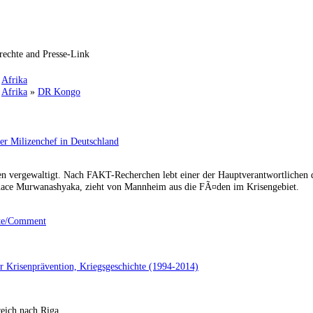
rechte and Presse-Link
»
Afrika
»
Afrika
»
DR Kongo
r Milizenchef in Deutschland
n vergewaltigt. Nach FAKT-Recherchen lebt einer der Hauptverantwortlichen d
ace Murwanashyaka, zieht von Mannheim aus die FÃ¤den im Krisengebiet.
te/Comment
er Krisenprävention, Kriegsgeschichte (1994-2014)
eich nach Riga.