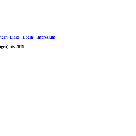
ungen
|
Links
|
Login
|
Impressum
ngen) bis 2019