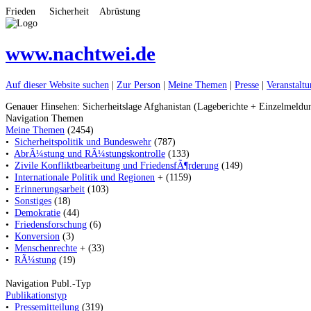
Frieden Sicherheit Abrüstung
www.nachtwei.de
Auf dieser Website suchen
|
Zur Person
|
Meine Themen
|
Presse
|
Veranstalt
Genauer Hinsehen: Sicherheitslage Afghanistan (Lageberichte + Einzelmeldu
Navigation Themen
Meine Themen
(2454)
•
Sicherheitspolitik und Bundeswehr
(787)
•
AbrÃ¼stung und RÃ¼stungskontrolle
(133)
•
Zivile Konfliktbearbeitung und FriedensfÃ¶rderung
(149)
•
Internationale Politik und Regionen
+ (1159)
•
Erinnerungsarbeit
(103)
•
Sonstiges
(18)
•
Demokratie
(44)
•
Friedensforschung
(6)
•
Konversion
(3)
•
Menschenrechte
+ (33)
•
RÃ¼stung
(19)
Navigation Publ.-Typ
Publikationstyp
•
Pressemitteilung
(319)