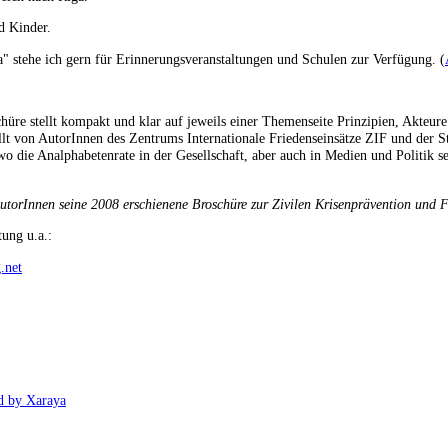
d Kinder.
" stehe ich gern für Erinnerungsveranstaltungen und Schulen zur Verfügung. (
schüre stellt kompakt und klar auf jeweils einer Themenseite Prinzipien, Akt
llt von AutorInnen des Zentrums Internationale Friedenseinsätze ZIF und der St
wo die Analphabetenrate in der Gesellschaft, aber auch in Medien und Politik se
torInnen seine 2008 erschienene Broschüre zur Zivilen Krisenprävention und F
tung u.a.:
.net