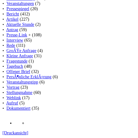
•
Veranstaltungen
(7)
•
Pressespiegel
(20)
•
Bericht
(412)
•
Artikel
(227)
•
Aktuelle Stunde
(2)
•
Antrag
(59)
•
Presse-Link
+ (108)
•
Interview
(65)
•
Rede
(111)
•
GroÃŸe Anfrage
(4)
•
Kleine Anfrage
(31)
•
Fragestunde
(1)
•
Tagebuch
(48)
•
Offener Brief
(32)
•
PersÃ¶nliche ErklÃ¤rung
(6)
•
Veranstaltungstipp
(6)
•
Vortrag
(23)
•
Stellungnahme
(60)
•
Weblink
(17)
•
Aufruf
(5)
•
Dokumentiert
(35)
[Druckansicht]