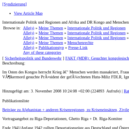
[Syndizierung]
View Article Map
Internationale Politik und Regionen and Afrika and DR Kongo and Menschen
Browse in:
Alle(s)
»
Meine Themen
»
Internationale Politik und Regionen
Alle(s)
»
Meine Themen
»
Internationale Politik und Regionen
Alle(s)
»
Meine Themen
»
Internationale Politik und Regionen
Alle(s)
»
Meine Themen
»
Menschenrechte
Alle(s)
»
Publikationstyp
»
Presse-Link
Any of these categories
[
Sicherheitspolitik und Bundeswehr
]
FAKT (MDR): Gesuchter kongolesische
Beschreibung:
Im Osten des Kongos herrscht Krieg â€“ Menschen werden massakriert, Fraue
VÃ¶lkermord gesuchte PrÃ¤sident der gefÃ¼rchteten Hutu-Miliz FDLR, Ign
Hinzugefügt am: 3. November 2008 10:24:08 +02:00 (224893 Aufrufe) |
Ra
Publikationsliste
Beiträge zu Afghanistan + anderen Krisenregionen, zu Kriseneinsätzen, Zivil
Vortragsangebot zu Riga-Deportationen, Ghetto Riga + Dt. Riga-Komitee
Ende 1941/Anfang 1942 rollten Deportationszüge aus Deutschland und Österr