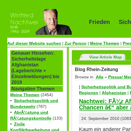
Frieden Sich
Auf dieser Website suchen
|
Zur Person
|
Meine Themen
|
Pre
Genauer Hinsehen:
View Article Map
Sicherheitslage
Afghanistan
Blog Rhein-Zeitung
(Lageberichte +
Einzelmeldungen) bis
Browse in:
Alle
»
Presse/ Me
2019
[
Sicherheitspolitik und 
Navigation Themen
Regionen
|
Afghanistan
|
Meine Themen
(2454)
Nachtwei: FÃ¼r Af
•
Sicherheitspolitik und
Chancen â€“ aber 
Bundeswehr
(787)
•
AbrÃ¼stung und
RÃ¼stungskontrolle
(133)
24. September 2010 (1083
•
Zivile
Kaum ein anderer Parl
Konfliktbearbeitung und