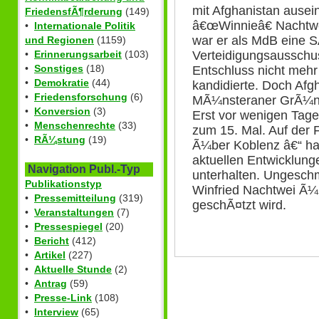
mit Afghanistan ausei
FriedensfÃ¶rderung
(149)
â€œWinnieâ€ Nachtwe
•
Internationale Politik
war er als MdB eine 
und Regionen
(1159)
Verteidigungsausschu
•
Erinnerungsarbeit
(103)
•
Sonstiges
(18)
Entschluss nicht meh
•
Demokratie
(44)
kandidierte. Doch Afg
•
Friedensforschung
(6)
MÃ¼nsteraner GrÃ¼nen
•
Konversion
(3)
Erst vor wenigen Tagen
•
Menschenrechte
(33)
zum 15. Mal. Auf der 
•
RÃ¼stung
(19)
Ã¼ber Koblenz â€“ hat
aktuellen Entwicklun
Navigation Publ.-Typ
unterhalten. Ungesch
Publikationstyp
Winfried Nachtwei Ã¼
•
Pressemitteilung
(319)
geschÃ¤tzt wird.
•
Veranstaltungen
(7)
•
Pressespiegel
(20)
•
Bericht
(412)
•
Artikel
(227)
•
Aktuelle Stunde
(2)
•
Antrag
(59)
•
Presse-Link
(108)
•
Interview
(65)