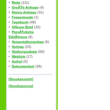
•
Rede
(111)
•
GroÃŸe Anfrage
(4)
•
Kleine Anfrage
(31)
•
Fragestunde
(1)
•
Tagebuch
(48)
•
Offener Brief
(32)
•
PersÃ¶nliche
ErklÃ¤rung
(6)
•
Veranstaltungstipp
(6)
•
Vortrag
(23)
•
Stellungnahme
(60)
•
Weblink
(17)
•
Aufruf
(5)
•
Dokumentiert
(35)
[Druckansicht]
[Syndizierung]