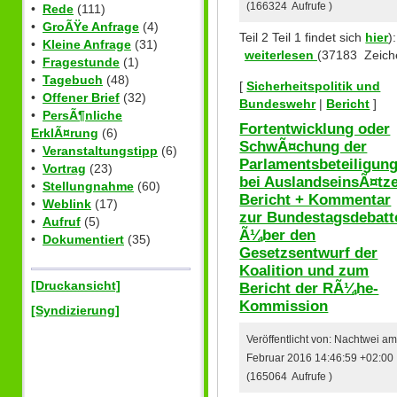
(166324 Aufrufe )
•
Rede
(111)
•
GroÃŸe Anfrage
(4)
Teil 2 Teil 1 findet sich
hier
):
•
Kleine Anfrage
(31)
weiterlesen
(37183 Zeich
•
Fragestunde
(1)
•
Tagebuch
(48)
[
Sicherheitspolitik und
•
Offener Brief
(32)
Bundeswehr
|
Bericht
]
•
PersÃ¶nliche
Fortentwicklung oder
ErklÃ¤rung
(6)
SchwÃ¤chung der
•
Veranstaltungstipp
(6)
Parlamentsbeteiligun
•
Vortrag
(23)
bei AuslandseinsÃ¤tz
•
Stellungnahme
(60)
Bericht + Kommentar
•
Weblink
(17)
zur Bundestagsdebatt
•
Aufruf
(5)
Ã¼ber den
•
Dokumentiert
(35)
Gesetzsentwurf der
Koalition und zum
[Druckansicht]
Bericht der RÃ¼he-
Kommission
[Syndizierung]
Veröffentlicht von: Nachtwei am
Februar 2016 14:46:59 +02:00
(165064 Aufrufe )