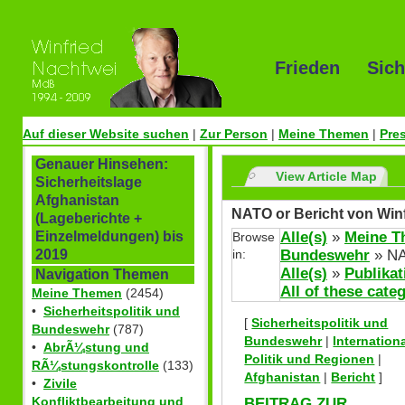
Frieden Sich
Auf dieser Website suchen
|
Zur Person
|
Meine Themen
|
Pre
Genauer Hinsehen:
View Article Map
Sicherheitslage
Afghanistan
NATO or Bericht von Win
(Lageberichte +
Alle(s)
»
Meine 
Einzelmeldungen) bis
Browse
in:
Bundeswehr
» N
2019
Alle(s)
»
Publikat
Navigation Themen
All of these cate
Meine Themen
(2454)
•
Sicherheitspolitik und
[
Sicherheitspolitik und
Bundeswehr
(787)
Bundeswehr
|
Internation
•
AbrÃ¼stung und
Politik und Regionen
|
RÃ¼stungskontrolle
(133)
Afghanistan
|
Bericht
]
•
Zivile
BEITRAG ZUR
Konfliktbearbeitung und