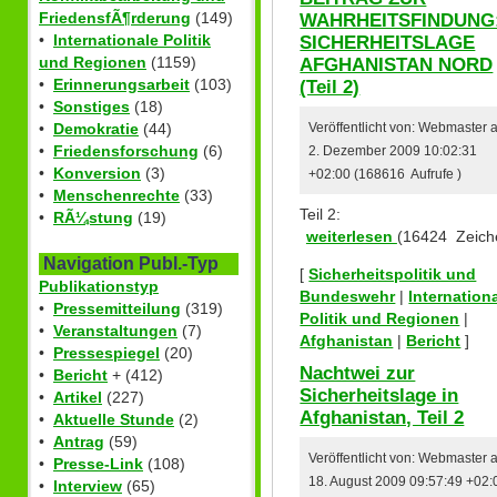
WAHRHEITSFINDUNG
FriedensfÃ¶rderung
(149)
SICHERHEITSLAGE
•
Internationale Politik
AFGHANISTAN NORD
und Regionen
(1159)
(Teil 2)
•
Erinnerungsarbeit
(103)
•
Sonstiges
(18)
•
Demokratie
(44)
Veröffentlicht von: Webmaster
•
Friedensforschung
(6)
2. Dezember 2009 10:02:31
•
Konversion
(3)
+02:00 (168616 Aufrufe )
•
Menschenrechte
(33)
Teil 2:
•
RÃ¼stung
(19)
weiterlesen
(16424 Zeich
Navigation Publ.-Typ
[
Sicherheitspolitik und
Publikationstyp
Bundeswehr
|
Internation
•
Pressemitteilung
(319)
Politik und Regionen
|
•
Veranstaltungen
(7)
Afghanistan
|
Bericht
]
•
Pressespiegel
(20)
Nachtwei zur
•
Bericht
+ (412)
Sicherheitslage in
•
Artikel
(227)
Afghanistan, Teil 2
•
Aktuelle Stunde
(2)
•
Antrag
(59)
Veröffentlicht von: Webmaster
•
Presse-Link
(108)
18. August 2009 09:57:49 +02:
•
Interview
(65)