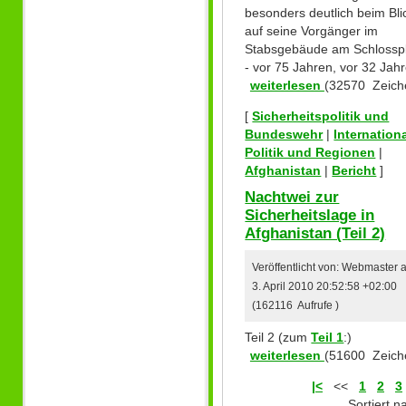
besonders deutlich beim Bli
auf seine Vorgänger im
Stabsgebäude am Schlossp
- vor 75 Jahren, vor 32 Jah
weiterlesen
(32570 Zeich
[
Sicherheitspolitik und
Bundeswehr
|
Internation
Politik und Regionen
|
Afghanistan
|
Bericht
]
Nachtwei zur
Sicherheitslage in
Afghanistan (Teil 2)
Veröffentlicht von: Webmaster
3. April 2010 20:52:58 +02:00
(162116 Aufrufe )
Teil 2 (zum
Teil 1
:)
weiterlesen
(51600 Zeich
|<
<<
1
2
3
Sortiert 