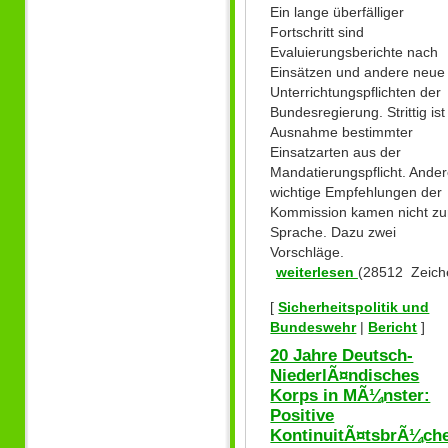
Ein lange überfälliger
Fortschritt sind
Evaluierungsberichte nach
Einsätzen und andere neue
Unterrichtungspflichten der
Bundesregierung. Strittig ist
Ausnahme bestimmter
Einsatzarten aus der
Mandatierungspflicht. Ande
wichtige Empfehlungen der
Kommission kamen nicht zu
Sprache. Dazu zwei
Vorschläge.
weiterlesen
(28512 Zeich
[
Sicherheitspolitik und
Bundeswehr
|
Bericht
]
20 Jahre Deutsch-
NiederlÃ¤ndisches
Korps in MÃ¼nster:
Positive
KontinuitÃ¤tsbrÃ¼che