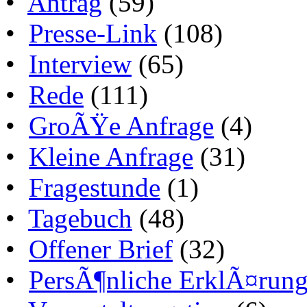
•
Antrag
(59)
•
Presse-Link
(108)
•
Interview
(65)
•
Rede
(111)
•
GroÃŸe Anfrage
(4)
•
Kleine Anfrage
(31)
•
Fragestunde
(1)
•
Tagebuch
(48)
•
Offener Brief
(32)
•
PersÃ¶nliche ErklÃ¤run