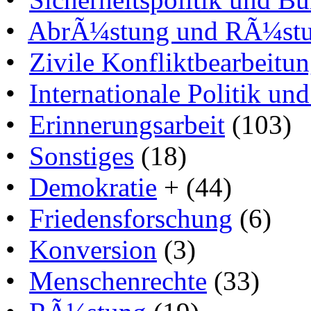
•
AbrÃ¼stung und RÃ¼stun
•
Zivile Konfliktbearbeitu
•
Internationale Politik un
•
Erinnerungsarbeit
(103)
•
Sonstiges
(18)
•
Demokratie
+ (44)
•
Friedensforschung
(6)
•
Konversion
(3)
•
Menschenrechte
(33)