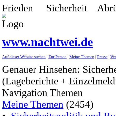
Frieden Sicherheit Abrü
www.nachtwei.de
Auf dieser Website suchen
|
Zur Person
|
Meine Themen
|
Presse
|
Ver
Genauer Hinsehen: Sicherhe
(Lageberichte + Einzelmeld
Navigation Themen
Meine Themen
(2454)
•
Sicherheitspolitik und B