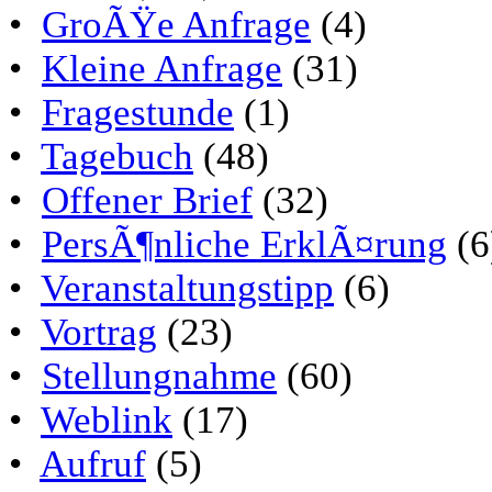
•
GroÃŸe Anfrage
(4)
•
Kleine Anfrage
(31)
•
Fragestunde
(1)
•
Tagebuch
(48)
•
Offener Brief
(32)
•
PersÃ¶nliche ErklÃ¤rung
(6
•
Veranstaltungstipp
(6)
•
Vortrag
(23)
•
Stellungnahme
(60)
•
Weblink
(17)
•
Aufruf
(5)