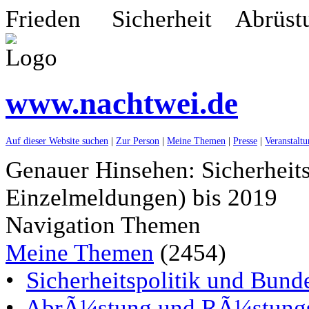
Frieden Sicherheit Abrüst
www.nachtwei.de
Auf dieser Website suchen
|
Zur Person
|
Meine Themen
|
Presse
|
Veranstalt
Genauer Hinsehen: Sicherheits
Einzelmeldungen) bis 2019
Navigation Themen
Meine Themen
(2454)
•
Sicherheitspolitik und Bun
•
AbrÃ¼stung und RÃ¼stungs