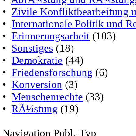
•
Zivile Konfliktbearbeitung
•
Internationale Politik und 
•
Erinnerungsarbeit
(103)
•
Sonstiges
(18)
•
Demokratie
(44)
•
Friedensforschung
(6)
•
Konversion
(3)
•
Menschenrechte
(33)
•
RÃ¼stung
(19)
Navigation Publ.-Typ