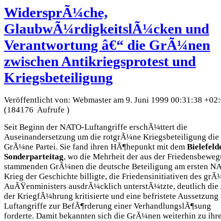
WidersprÃ¼che,
GlaubwÃ¼rdigkeitslÃ¼cken und
Verantwortung â€“ die GrÃ¼nen
zwischen Antikriegsprotest und
Kriegsbeteiligung
Veröffentlicht von: Webmaster am 9. Juni 1999 00:31:38 +02
(184176 Aufrufe )
Seit Beginn der NATO-Luftangriffe erschÃ¼ttert die
Auseinandersetzung um die rotgrÃ¼ne Kriegsbeteiligung die
GrÃ¼ne Partei. Sie fand ihren HÃ¶hepunkt mit dem
Bielefeld
Sonderparteitag
, wo die Mehrheit der aus der Friedensbewe
stammenden GrÃ¼nen die deutsche Beteiligung am ersten N
Krieg der Geschichte billigte, die Friedensinitiativen des gr
AuÃŸenministers ausdrÃ¼cklich unterstÃ¼tzte, deutlich die 
der KriegfÃ¼hrung kritisierte und eine befristete Aussetzung
Luftangriffe zur BefÃ¶rderung einer VerhandlungslÃ¶sung
forderte. Damit bekannten sich die GrÃ¼nen weiterhin zu ihr