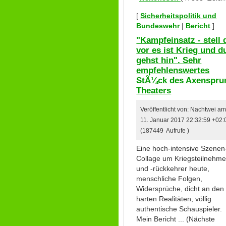
[
Sicherheitspolitik und
Bundeswehr
|
Bericht
]
"Kampfeinsatz - stell 
vor es ist Krieg und d
gehst hin". Sehr
empfehlenswertes
StÃ¼ck des Axenspru
Theaters
Veröffentlicht von: Nachtwei a
11. Januar 2017 22:32:59 +02:
(187449 Aufrufe )
Eine hoch-intensive Szenen
Collage um Kriegsteilnehme
und -rückkehrer heute,
menschliche Folgen,
Widersprüche, dicht an den
harten Realitäten, völlig
authentische Schauspieler.
Mein Bericht ... (Nächste