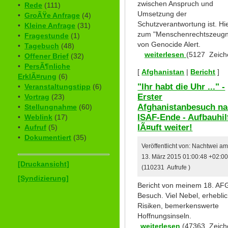
zwischen Anspruch und
•
Rede
(111)
Umsetzung der
•
GroÃŸe Anfrage
(4)
Schutzverantwortung ist. Hi
•
Kleine Anfrage
(31)
zum "Menschenrechtszeugn
•
Fragestunde
(1)
von Genocide Alert.
•
Tagebuch
(48)
weiterlesen
(5127 Zeich
•
Offener Brief
(32)
•
PersÃ¶nliche
[
Afghanistan
|
Bericht
]
ErklÃ¤rung
(6)
"Ihr habt die Uhr ..." -
•
Veranstaltungstipp
(6)
Erster
•
Vortrag
(23)
Afghanistanbesuch n
•
Stellungnahme
(60)
ISAF-Ende - Aufbauhil
•
Weblink
(17)
lÃ¤uft weiter!
•
Aufruf
(5)
•
Dokumentiert
(35)
Veröffentlicht von: Nachtwei a
13. März 2015 01:00:48 +02:0
[Druckansicht]
(110231 Aufrufe )
[Syndizierung]
Bericht von meinem 18. AF
Besuch. Viel Nebel, erhebli
Risiken, bemerkenswerte
Hoffnungsinseln.
weiterlesen
(47363 Zeich