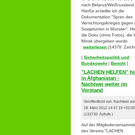
nach Belarus/Weißrussland t
Hierfür erstellte ich die
Dokumentation "Spren des
Vernichtungskrieges gegen 
Sowjetunion in Münster". Hi
die Doku (ohne Fotos), die 
Minsk übergeben wurde.
weiterlesen
(14378 Zeich
[
Sicherheitspolitik und
Bundeswehr
|
Bericht
]
"LACHEN HELFEN" hil
in Afghanistan -
Nachtwei weiter im
Vorstand
Veröffentlicht von: Nachtwei a
28. März 2012 14:47:19 +02:0
(133730 Aufrufe )
Auf der Mitgliederversamml
des Vereins "LACHEN