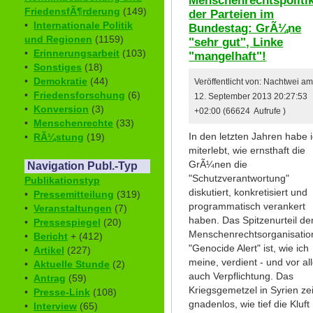
FriedensfÃ¶rderung
(149)
der Parteien im
•
Internationale Politik
Bundestag: GrÃ¼ne
und Regionen
(1159)
"sehr gut", Linke
•
Erinnerungsarbeit
(103)
"mangelhaft"!
•
Sonstiges
(18)
•
Demokratie
(44)
Veröffentlicht von: Nachtwei a
•
Friedensforschung
(6)
12. September 2013 20:27:53
•
Konversion
(3)
+02:00 (66624 Aufrufe )
•
Menschenrechte
(33)
In den letzten Jahren habe 
•
RÃ¼stung
(19)
miterlebt, wie ernsthaft die
GrÃ¼nen die
Navigation Publ.-Typ
"Schutzverantwortung"
Publikationstyp
diskutiert, konkretisiert und
•
Pressemitteilung
(319)
programmatisch verankert
•
Veranstaltungen
(7)
haben. Das Spitzenurteil de
•
Pressespiegel
(20)
Menschenrechtsorganisatio
•
Bericht
+ (412)
"Genocide Alert" ist, wie ich
•
Artikel
(227)
meine, verdient - und vor a
•
Aktuelle Stunde
(2)
auch Verpflichtung. Das
•
Antrag
(59)
Kriegsgemetzel in Syrien ze
•
Presse-Link
(108)
gnadenlos, wie tief die Kluft
•
Interview
(65)