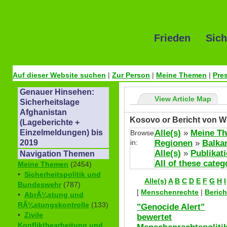
Frieden Sich
Auf dieser Website suchen
|
Zur Person
|
Meine Themen
|
Pre
Genauer Hinsehen:
View Article Map
Sicherheitslage
Afghanistan
Kosovo or Bericht von W
(Lageberichte +
Alle(s)
»
Meine T
Einzelmeldungen) bis
Browse
in:
Regionen
»
Balka
2019
Alle(s)
»
Publikat
Navigation Themen
All of these categ
Meine Themen
(2454)
•
Sicherheitspolitik und
Alle(s)
A
B
C
D
E
F
G
H
I
Bundeswehr
(787)
[
Menschenrechte
|
Berich
•
AbrÃ¼stung und
RÃ¼stungskontrolle
(133)
"Genocide Alert"
•
Zivile
bewertet
Konfliktbearbeitung und
Menschenrechtspoliti