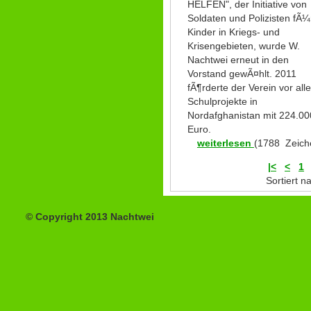
HELFEN", der Initiative von
Soldaten und Polizisten fÃ¼
Kinder in Kriegs- und
Krisengebieten, wurde W.
Nachtwei erneut in den
Vorstand gewÃ¤hlt. 2011
fÃ¶rderte der Verein vor all
Schulprojekte in
Nordafghanistan mit 224.00
Euro.
weiterlesen
(1788 Zeich
|<
<
1
Sortiert 
© Copyright 2013 Nachtwei