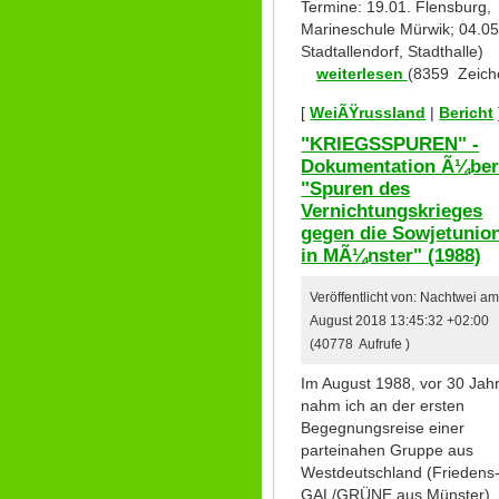
Termine: 19.01. Flensburg,
Marineschule Mürwik; 04.05
Stadtallendorf, Stadthalle)
weiterlesen
(8359 Zeich
[
WeiÃŸrussland
|
Bericht
"KRIEGSSPUREN" -
Dokumentation Ã¼be
"Spuren des
Vernichtungskrieges
gegen die Sowjetunio
in MÃ¼nster" (1988)
Veröffentlicht von: Nachtwei am
August 2018 13:45:32 +02:00
(40778 Aufrufe )
Im August 1988, vor 30 Jah
nahm ich an der ersten
Begegnungsreise einer
parteinahen Gruppe aus
Westdeutschland (Frieden
GAL/GRÜNE aus Münster)