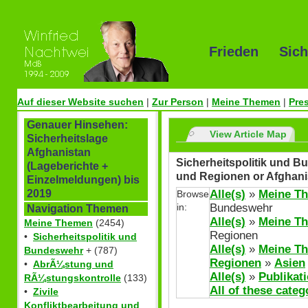
Frieden Sich
Auf dieser Website suchen
|
Zur Person
|
Meine Themen
|
Pre
Genauer Hinsehen:
View Article Map
Sicherheitslage
Afghanistan
Sicherheitspolitik und Bu
(Lageberichte +
und Regionen or Afghani
Einzelmeldungen) bis
Alle(s)
»
Meine T
2019
Browse
in:
Bundeswehr
Navigation Themen
Alle(s)
»
Meine T
Meine Themen
(2454)
Regionen
•
Sicherheitspolitik und
Alle(s)
»
Meine T
Bundeswehr
+ (787)
Regionen
»
Asien
•
AbrÃ¼stung und
Alle(s)
»
Publikat
RÃ¼stungskontrolle
(133)
All of these categ
•
Zivile
Konfliktbearbeitung und