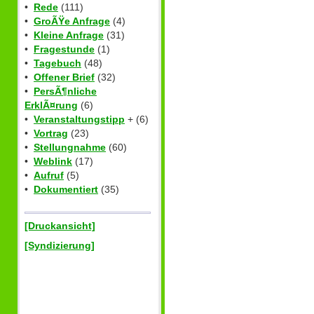
•
Rede
(111)
•
GroÃŸe Anfrage
(4)
•
Kleine Anfrage
(31)
•
Fragestunde
(1)
•
Tagebuch
(48)
•
Offener Brief
(32)
•
PersÃ¶nliche
ErklÃ¤rung
(6)
•
Veranstaltungstipp
+ (6)
•
Vortrag
(23)
•
Stellungnahme
(60)
•
Weblink
(17)
•
Aufruf
(5)
•
Dokumentiert
(35)
[Druckansicht]
[Syndizierung]