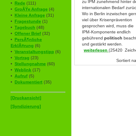
zu IPM zunehmend hinter 
•
Rede
(111)
internationalen Bedarf zurüc
•
GroÃŸe Anfrage
(4)
Wo in Berlin inzwischen ger
•
Kleine Anfrage
(31)
viel über Krisenprävention
•
Fragestunde
(1)
gesprochen wird, muss die
•
Tagebuch
(48)
IPM-Komponente endlich
•
Offener Brief
(32)
gebührend
politisch
beacht
•
PersÃ¶nliche
und gestärkt werden.
ErklÃ¤rung
(6)
weiterlesen
(25420 Zeich
•
Veranstaltungstipp
(6)
•
Vortrag
(23)
Sortiert 
•
Stellungnahme
(60)
•
Weblink
(17)
•
Aufruf
(5)
•
Dokumentiert
(35)
[Druckansicht]
[Syndizierung]