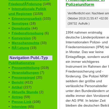
Polizeiuniform
FriedensfÃ¶rderung
(149)
•
Internationale Politik
und Regionen
(1159)
Veröffentlicht von: Nachtwei am
•
Erinnerungsarbeit
(103)
Oktober 2019 21:55:47 +02:00
•
Sonstiges
(18)
(39732 Aufrufe )
•
Demokratie
(44)
1994 nahmen erstmalig
•
Friedensforschung
(6)
deutsche Länderpolizeien a
•
Konversion
(3)
Internationalen Polizei- und
•
Menschenrechte
(33)
Friedensmissionen (IPM) teil
•
RÃ¼stung
(19)
in Mostar. Das war keine
Eintagsfliege, sondern wurd
Navigation Publ.-Typ
ein immer wichtigeres
Publikationstyp
Instrument im Rahmen der
•
Pressemitteilung
(319)
Friedenssicherung und -
•
Veranstaltungen
(7)
förderung. Die Polizei NRW
•
Pressespiegel
(20)
seitdem der größte und
•
Bericht
(412)
verlässliche Personalsteller
•
Artikel
(227)
unter den Bundesländern u
•
Aktuelle Stunde
(2)
stellte immer den Vorsitzen
•
Antrag
(59)
der AG IPM. In letzter Zeit
•
Presse-Link
(108)
bleiben die deutschen Beitr
•
Interview
(65)