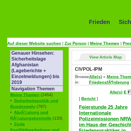
Frieden Sich
Auf dieser Website suchen
|
Zur Person
|
Meine Themen
|
Pre
Genauer Hinsehen:
View Article Map
Sicherheitslage
Afghanistan
CIVPOL-IPM
(Lageberichte +
Einzelmeldungen) bis
Browse
Alle(s)
»
Meine The
in:
FriedensfÃ¶rderung
2019
Navigation Themen
Alle(s)
E
F
Meine Themen
(2454)
[
Bericht
]
•
Sicherheitspolitik und
Feierstunde 25 Jahre
Bundeswehr
(787)
Internationale
•
AbrÃ¼stung und
Polizeimissionen NR
RÃ¼stungskontrolle
(133)
im Haus der Geschich
•
Zivile
Friedenspraktiker in
Konfliktbearbeitung und