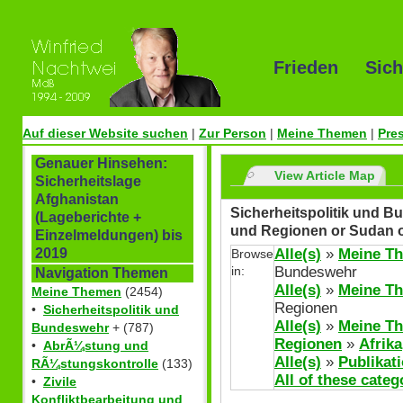
Frieden Sich
Auf dieser Website suchen
|
Zur Person
|
Meine Themen
|
Pre
Genauer Hinsehen:
View Article Map
Sicherheitslage
Afghanistan
Sicherheitspolitik und Bu
(Lageberichte +
und Regionen or Sudan 
Einzelmeldungen) bis
Alle(s)
»
Meine T
2019
Browse
in:
Bundeswehr
Navigation Themen
Alle(s)
»
Meine T
Meine Themen
(2454)
Regionen
•
Sicherheitspolitik und
Alle(s)
»
Meine T
Bundeswehr
+ (787)
Regionen
»
Afrika
•
AbrÃ¼stung und
Alle(s)
»
Publikat
RÃ¼stungskontrolle
(133)
All of these categ
•
Zivile
Konfliktbearbeitung und