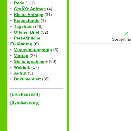
•
Rede
(111)
•
GroÃŸe Anfrage
(4)
•
Kleine Anfrage
(31)
•
Fragestunde
(1)
•
Tagebuch
(48)
•
Offener Brief
(32)
|<
•
PersÃ¶nliche
Sortiert 
ErklÃ¤rung
(6)
•
Veranstaltungstipp
(6)
•
Vortrag
(23)
•
Stellungnahme
+ (60)
•
Weblink
(17)
•
Aufruf
(5)
•
Dokumentiert
(35)
[Druckansicht]
[Syndizierung]