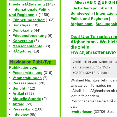
Alle(s)
A
B
C
D
E
F
G
H
FriedensfÃ¶rderung
(149)
[
Sicherheitspolitik und
•
Internationale Politik
Bundeswehr
|
Internation
und Regionen
+ (1159)
Politik und Regionen
|
•
Erinnerungsarbeit
(103)
Afghanistan
|
Stellungna
•
Sonstiges
(18)
]
•
Demokratie
(44)
•
Friedensforschung
(6)
Dual Use Tornados na
•
Konversion
(3)
Afghanistan - Wo blei
•
Menschenrechte
(33)
die zivile
•
RÃ¼stung
(19)
FrÃ¼hjahrsoffensive?
Navigation Publ.-Typ
Veröffentlicht von: Webmaster
Publikationstyp
27. Februar 2007 17:35:17
•
Pressemitteilung
(319)
+02:00 (132412 Aufrufe )
•
Veranstaltungen
(7)
Winfried Nachtwei lehnt den
•
Pressespiegel
(20)
Einsatz von Tornados im
•
Bericht
(412)
sÃ¼dlichen Afghanistan ab
•
Artikel
(227)
legt in folgendem
•
Aktuelle Stunde
(2)
Positionspapier seine GrÃ
•
Antrag
(59)
dar:
•
Presse-Link
(108)
weiterlesen
(32706 Zeich
•
Interview
(65)