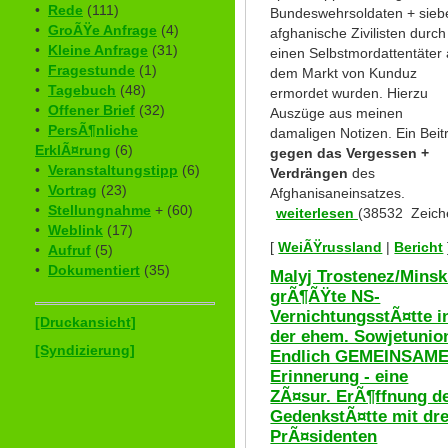
•
Rede
(111)
Bundeswehrsoldaten + sieb
•
GroÃŸe Anfrage
(4)
afghanische Zivilisten durch
•
Kleine Anfrage
(31)
einen Selbstmordattentäter 
•
Fragestunde
(1)
dem Markt von Kunduz
•
Tagebuch
(48)
ermordet wurden. Hierzu
•
Offener Brief
(32)
Auszüge aus meinen
•
PersÃ¶nliche
damaligen Notizen. Ein Beit
ErklÃ¤rung
(6)
gegen das Vergessen +
•
Veranstaltungstipp
(6)
Verdrängen
des
•
Vortrag
(23)
Afghanisaneinsatzes.
•
Stellungnahme
+ (60)
weiterlesen
(38532 Zeich
•
Weblink
(17)
[
WeiÃŸrussland
|
Bericht
•
Aufruf
(5)
•
Dokumentiert
(35)
Malyj Trostenez/Minsk
grÃ¶ÃŸte NS-
VernichtungsstÃ¤tte i
[Druckansicht]
der ehem. Sowjetunio
[Syndizierung]
Endlich GEMEINSAM
Erinnerung - eine
ZÃ¤sur. ErÃ¶ffnung d
GedenkstÃ¤tte mit dre
PrÃ¤sidenten