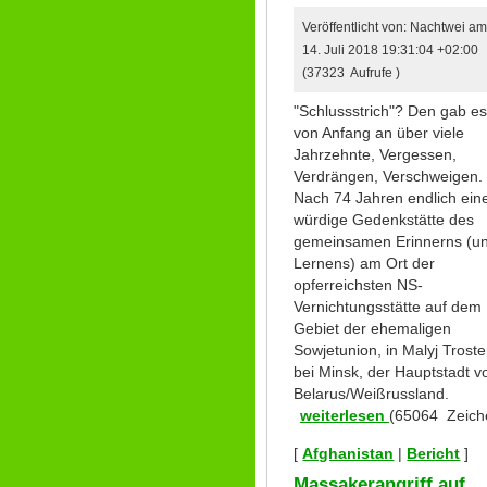
Veröffentlicht von: Nachtwei a
14. Juli 2018 19:31:04 +02:00
(37323 Aufrufe )
"Schlussstrich"? Den gab e
von Anfang an über viele
Jahrzehnte, Vergessen,
Verdrängen, Verschweigen.
Nach 74 Jahren endlich ein
würdige Gedenkstätte des
gemeinsamen Erinnerns (u
Lernens) am Ort der
opferreichsten NS-
Vernichtungsstätte auf dem
Gebiet der ehemaligen
Sowjetunion, in Malyj Trost
bei Minsk, der Hauptstadt v
Belarus/Weißrussland.
weiterlesen
(65064 Zeich
[
Afghanistan
|
Bericht
]
Massakerangriff auf