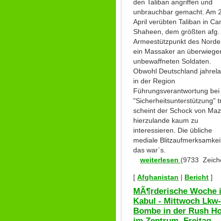
den Taliban angriffen und
unbrauchbar gemacht. Am 
April verübten Taliban in C
Shaheen, dem größten afg.
Armeestützpunkt des Norde
ein Massaker an überwiege
unbewaffneten Soldaten.
Obwohl Deutschland jahrel
in der Region
Führungsverantwortung bei
"Sicherheitsunterstützung" t
scheint der Schock von Maz
hierzulande kaum zu
interessieren. Die übliche
mediale Blitzaufmerksamkeit
das war`s.
weiterlesen
(9733 Zeich
[
Afghanistan
|
Bericht
]
MÃ¶rderische Woche 
Kabul - Mittwoch Lkw
Bombe in der Rush H
im Zentrum, Freitag