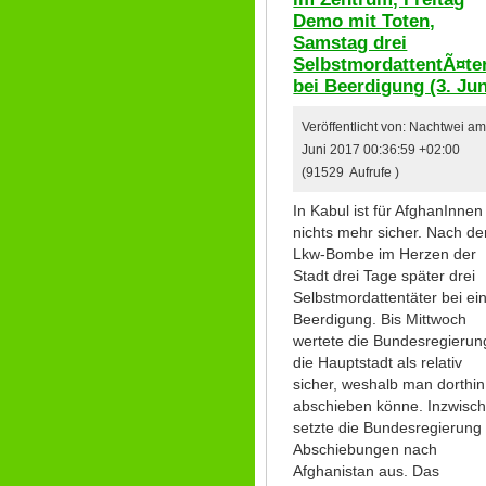
Demo mit Toten,
Samstag drei
SelbstmordattentÃ¤te
bei Beerdigung (3. Jun
Veröffentlicht von: Nachtwei am
Juni 2017 00:36:59 +02:00
(91529 Aufrufe )
In Kabul ist für AfghanInnen
nichts mehr sicher. Nach de
Lkw-Bombe im Herzen der
Stadt drei Tage später drei
Selbstmordattentäter bei ei
Beerdigung. Bis Mittwoch
wertete die Bundesregierun
die Hauptstadt als relativ
sicher, weshalb man dorthin
abschieben könne. Inzwisc
setzte die Bundesregierung 
Abschiebungen nach
Afghanistan aus. Das