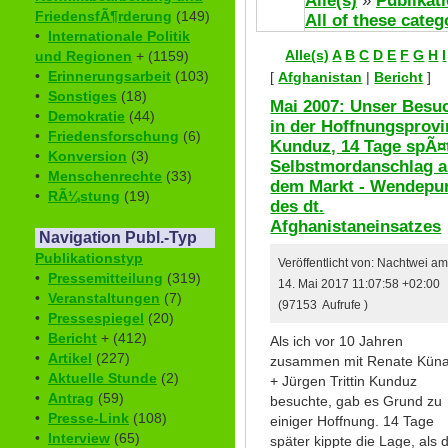
Alle(s)
»
Publikat
FriedensfÃ¶rderung
(149)
All of these categ
•
Internationale Politik
Alle(s)
A
B
C
D
E
F
G
H
I
und Regionen
+ (1159)
•
Erinnerungsarbeit
(103)
[
Afghanistan
|
Bericht
]
•
Sonstiges
(18)
Mai 2007: Unser Besu
•
Demokratie
(44)
in der Hoffnungsprovi
•
Friedensforschung
(6)
Kunduz, 14 Tage spÃ¤
•
Konversion
(3)
Selbstmordanschlag a
•
Menschenrechte
(33)
dem Markt - Wendepu
•
RÃ¼stung
(19)
des dt.
Afghanistaneinsatzes
Navigation Publ.-Typ
Publikationstyp
Veröffentlicht von: Nachtwei a
•
Pressemitteilung
(319)
14. Mai 2017 11:07:58 +02:00
•
Veranstaltungen
(7)
(97153 Aufrufe )
•
Pressespiegel
(20)
•
Bericht
+ (412)
Als ich vor 10 Jahren
•
Artikel
(227)
zusammen mit Renate Küna
•
Aktuelle Stunde
(2)
+ Jürgen Trittin Kunduz
•
Antrag
(59)
besuchte, gab es Grund zu
•
Presse-Link
(108)
einiger Hoffnung. 14 Tage
•
Interview
(65)
später kippte die Lage, als d