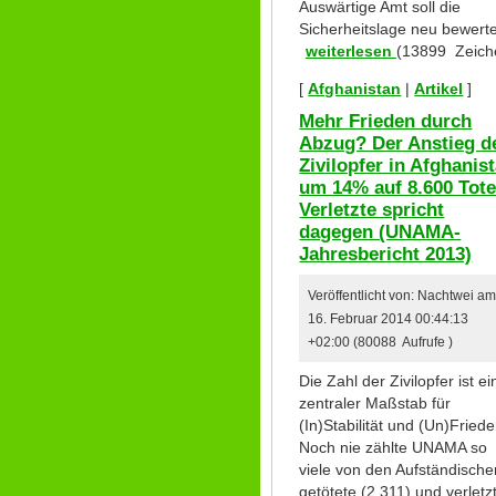
Auswärtige Amt soll die
Sicherheitslage neu bewert
weiterlesen
(13899 Zeich
[
Afghanistan
|
Artikel
]
Mehr Frieden durch
Abzug? Der Anstieg d
Zivilopfer in Afghanis
um 14% auf 8.600 Tote
Verletzte spricht
dagegen (UNAMA-
Jahresbericht 2013)
Veröffentlicht von: Nachtwei a
16. Februar 2014 00:44:13
+02:00 (80088 Aufrufe )
Die Zahl der Zivilopfer ist ei
zentraler Maßstab für
(In)Stabilität und (Un)Friede
Noch nie zählte UNAMA so
viele von den Aufständische
getötete (2.311) und verletz