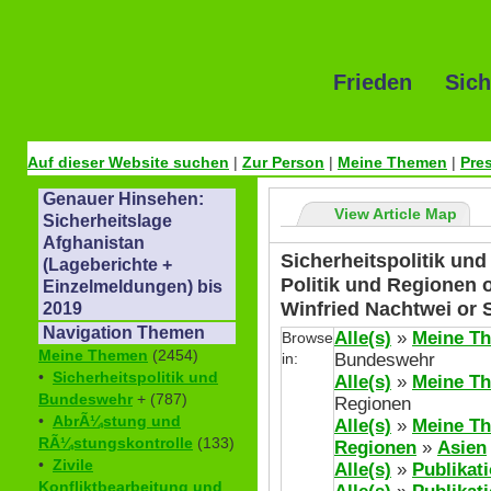
Frieden Sich
Auf dieser Website suchen
|
Zur Person
|
Meine Themen
|
Pre
Genauer Hinsehen:
View Article Map
Sicherheitslage
Afghanistan
Sicherheitspolitik un
(Lageberichte +
Politik und Regionen 
Einzelmeldungen) bis
Winfried Nachtwei or
2019
Navigation Themen
Alle(s)
»
Meine T
Browse
Meine Themen
(2454)
in:
Bundeswehr
•
Sicherheitspolitik und
Alle(s)
»
Meine T
Bundeswehr
+ (787)
Regionen
•
AbrÃ¼stung und
Alle(s)
»
Meine T
RÃ¼stungskontrolle
(133)
Regionen
»
Asien
•
Zivile
Alle(s)
»
Publikat
Konfliktbearbeitung und