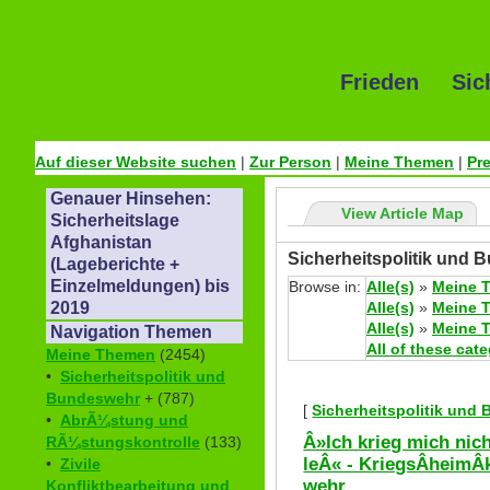
Frieden Sic
Auf dieser Website suchen
|
Zur Person
|
Meine Themen
|
Pr
Genauer Hinsehen:
View Article Map
Sicherheitslage
Afghanistan
Sicherheitspolitik und 
(Lageberichte +
Einzelmeldungen) bis
Browse in:
Alle(s)
»
Meine 
Alle(s)
»
Meine 
2019
Alle(s)
»
Meine 
Navigation Themen
All of these cat
Meine Themen
(2454)
•
Sicherheitspolitik und
Bundeswehr
+ (787)
[
Sicherheitspolitik und
•
AbrÃ¼stung und
Â»Ich krieg mich nic
RÃ¼stungskontrolle
(133)
leÂ« - KriegsÂ­heimÂ­
•
Zivile
wehr
Konfliktbearbeitung und