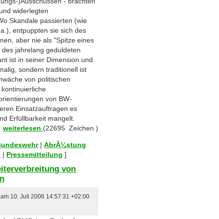
hungs-)Ausschüssen - brachten
 und widerlegten
Wo Skandale passierten (wie
.), entpuppten sie sich des
en, aber nie als "Spitze eines
ll des jahrelang geduldeten
nt ist in seiner Dimension und
alig, sondern traditionell ist
hwäche von politischen
kontinuierliche
rientierungen von BW-
eren Einsatzauftragen es
t und Erfüllbarkeit mangelt.
weiterlesen
(22695 Zeichen )
 Bundeswehr
|
AbrÃ¼stung
e
|
Pressemitteilung
]
terverbreitung von
en
 am 10. Juli 2006 14:57:31 +02:00