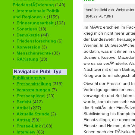
FriedensfÃ¶rderung
(149)
Veröffentlicht von: Webmaster
•
Internationale Politik
und Regionen
+ (1159)
(84029 Aufrufe )
•
Erinnerungsarbeit
(103)
Im MÃ¤rz erschien im Fack
•
Sonstiges
(18)
krieg mich nicht mehr unte
•
Demokratie
(44)
der Bundeswehr, herausg
•
Friedensforschung
(6)
Werner. In 16 GesprÃ¤che
•
Konversion
(3)
Soldatin, was mit ihnen in
•
Menschenrechte
(33)
Bosnien, Kosovo, Mazedon
•
RÃ¼stung
(19)
wie es sie verÃ¤nderte. Als 
Nachtwei mit einem Beitrag
Navigation Publ.-Typ
Krieg war terminologisch a
Publikationstyp
Obwohl der Presse- und In
•
Pressemitteilung
(319)
Verteidigungsministeriums
•
Veranstaltungen
(7)
verweigerte und Soldaten 
•
Pressespiegel
(20)
wurde, kam dieses sehr wi
•
Bericht
(412)
die RealitÃ¤t der EinsÃ¤tz
•
Artikel
(227)
Stabilisierung bis Kampfei
•
Aktuelle Stunde
(2)
Einsatzalltags, die ausein
•
Antrag
(59)
Einsatz und Heimat, den V
•
Presse-Link
(108)
Krisen nach der RÃ¼ckkeh
•
Interview
(65)