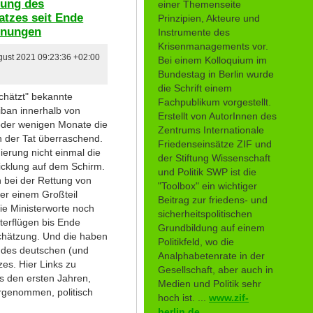
rung des
einer Themenseite
satzes seit Ende
Prinzipien, Akteure und
arnungen
Instrumente des
Krisenmanagements vor.
ugust 2021 09:23:36 +02:00
Bei einem Kolloquium im
Bundestag in Berlin wurde
die Schrift einem
chätzt" bekannte
Fachpublikum vorgestellt.
iban innerhalb von
Erstellt von AutorInnen des
oder wenigen Monate die
Zentrums Internationale
 der Tat überraschend.
Friedenseinsätze ZIF und
ierung nicht einmal die
der Stiftung Wissenschaft
icklung auf dem Schirm.
und Politik SWP ist die
 bei der Rettung von
"Toolbox" ein wichtiger
er einem Großteil
Beitrag zur friedens- und
die Ministerworte noch
sicherheitspolitischen
terflügen bis Ende
Grundbildung auf einem
chätzung. Und die haben
Politikfeld, wo die
en des deutschen (und
Analphabetenrate in der
zes. Hier Links zu
Gesellschaft, aber auch in
s den ersten Jahren,
Medien und Politik sehr
rgenommen, politisch
hoch ist. ...
www.zif-
berlin.de