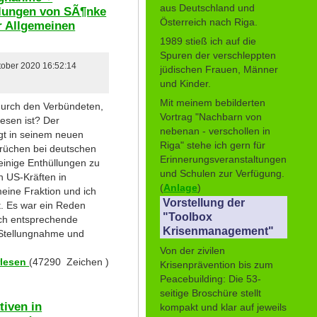
aus Deutschland und
llungen von SÃ¶nke
Österreich nach Riga.
er Allgemeinen
1989 stieß ich auf die
Spuren der verschleppten
ktober 2020 16:52:14
jüdischen Frauen, Männer
und Kinder.
Mit meinem bebilderten
urch den Verbündeten,
Vortrag "Nachbarn von
esen ist? Der
nebenan - verschollen in
ngt in seinem neuen
Riga" stehe ich gern für
Brüchen bei deutschen
Erinnerungsveranstaltungen
einige Enthüllungen zu
und Schulen zur Verfügung.
n US-Kräften in
(
Anlage
)
meine Fraktion und ich
Vorstellung der
rt. Es war ein Reden
"Toolbox
ch entsprechende
Krisenmanagement"
 Stellungnahme und
Von der zivilen
rlesen
(47290 Zeichen )
Krisenprävention bis zum
Peacebuilding: Die 53-
seitige Broschüre stellt
tiven in
kompakt und klar auf jeweils