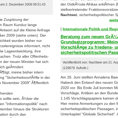
der OstkÃ¼ste Afrikas erklÃ¤ren
J
r am 2. Dezember 2009 09:51:43
stellvertretender Fraktionsvorsitz
Nachtwei
, sicherheitspolitischer 
ie Zuspitzung der
weit
 im Raum Kunduz lange
[
Internationale Politik und Reg
 Antwort auf die Kleine Anfrage
r 2009 (siehe unten). Der
Beratung zum neuen GrÃ¼
ichkeit wurden bisher nur
Grundsatzprogramm: Mein
elereignisse informiert, nicht
VorschlÃ¤ge zu friedens- 
ie Lageentwicklung, ihre
sicherheitspolitischen Pas
chen. Trotz aller Offenheits-
n der neuen Minister hat sich
Veröffentlicht von: Nachtwei am 21. A
lich geÃ¤ndert.
(129679 Aufrufe )
¶tigt, meine bisher intern
Am 26. Juni stellten Annalena Ba
g "SicherheitsvorfÃ¤lle in der
Habeck den Entwurf des neuen 
e November 2009" Ã¶ffentlich
2020 vor. Bis Ende Juli konnten M
Vorschläge, Kritiken an den Bunde
ehenden
1.145 Vorschlagspapiere kamen dor
sollte sein, Ã¼ber die
Hier meine Anmerkungen zu den f
en "Informationspolitik" nach
sicherheitspolitischen Passagen,
tember hinaus die Strukturen
Unterkapitel "Globale Sicherheit". 
mation durch das