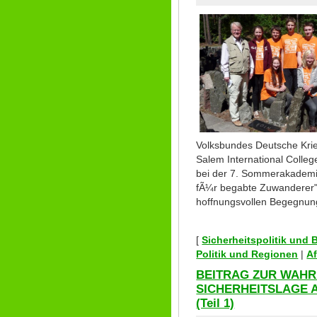
Volksbundes Deutsche Kri
Salem International Colleg
bei der 7. Sommerakademie
fÃ¼r begabte Zuwanderer".
hoffnungsvollen Begegnun
[
Sicherheitspolitik und
Politik und Regionen
|
A
BEITRAG ZUR WAHR
SICHERHEITSLAGE 
(Teil 1)