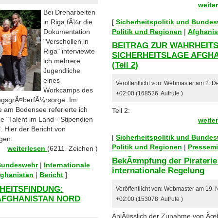
weite
Bei Dreharbeiten
in Riga fÃ¼r die
[
Sicherheitspolitik und Bunde
Dokumentation
Politik und Regionen
|
Afghanis
"Verschollen in
BEITRAG ZUR WAHRHEIT
Riga" interviewte
SICHERHEITSLAGE AFGH
ich mehrere
(Teil 2)
Jugendliche
eines
Veröffentlicht von: Webmaster am 2. 
Workcamps des
+02:00 (168526 Aufrufe )
egsgrÃ¤berfÃ¼rsorge. Im
e am Bodensee referierte ich
Teil 2:
 "Talent im Land - Stipendien
weite
 Hier der Bericht von
[
Sicherheitspolitik und Bunde
gen.
Politik und Regionen
|
Pressemi
weiterlesen
(6211 Zeichen )
BekÃ¤mpfung der Piraterie
 Bundeswehr
|
Internationale
internationale Regelung
fghanistan
|
Bericht
]
HEITSFINDUNG:
Veröffentlicht von: Webmaster am 19.
AFGHANISTAN NORD
+02:00 (153078 Aufrufe )
AnlÃ¤sslich der Zunahme von Ãœbe