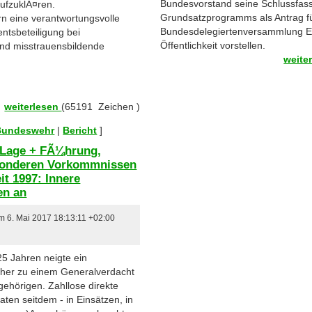
Bundesvorstand seine Schlussfas
aufzuklÃ¤ren.
Grundsatzprogramms als Antrag fü
rn eine verantwortungsvolle
Bundesdelegiertenversammlung 
tsbeteiligung bei
Öffentlichkeit vorstellen.
ind misstrauensbildende
weite
weiterlesen
(65191 Zeichen )
 Bundeswehr
|
Bericht
]
r Lage + FÃ¼hrung,
esonderen Vorkommnissen
it 1997: Innere
en an
am 6. Mai 2017 18:13:11 +02:00
25 Jahren neigte ein
 eher zu einem Generalverdacht
hörigen. Zahllose direkte
en seitdem - in Einsätzen, in