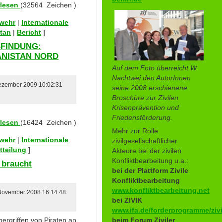
rlesen
(32564 Zeichen )
swehr
|
Internationale
tan
|
Bericht
]
SFINDUNG:
ANISTAN NORD
Auf dem Foto überreicht W.
Nachtwei den AutorInnen
Dezember 2009 10:02:31
seine 2008 erschienene
Broschüre zur Zivilen
Krisenprävention und
Friedensförderung.
rlesen
(16424 Zeichen )
Mehr zur Rolle
swehr
|
Internationale
zivilgesellschaftlicher
tteilung
]
Akteure bei der zivilen
Konfliktbearbeitung u.a.:
 braucht
bei der Plattform Zivile
Konfliktbearbeitung
www.konfliktbearbeitung.net
 November 2008 16:14:48
bei ZIVIK
www.ifa.de/forderprogramme/zivi
beim Forum Ziviler
rgriffen von Piraten an