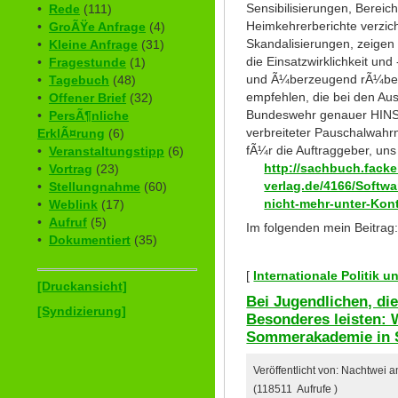
Sensibilisierungen, Bereic
•
Rede
(111)
Heimkehrerberichte verzic
•
GroÃŸe Anfrage
(4)
Skandalisierungen, zeigen 
•
Kleine Anfrage
(31)
die Einsatzwirklichkeit un
•
Fragestunde
(1)
und Ã¼berzeugend rÃ¼ber.
•
Tagebuch
(48)
empfehlen, die bei den Au
•
Offener Brief
(32)
Bundeswehr genauer HINSE
•
PersÃ¶nliche
verbreiteter Pauschalwahr
ErklÃ¤rung
(6)
fÃ¼r die Auftraggeber, uns 
•
Veranstaltungstipp
(6)
http://sachbuch.facke
•
Vortrag
(23)
verlag.de/4166/Softwa
•
Stellungnahme
(60)
nicht-mehr-unter-Kont
•
Weblink
(17)
•
Aufruf
(5)
Im folgenden mein Beitrag
•
Dokumentiert
(35)
[
Internationale Politik 
[Druckansicht]
Bei Jugendlichen, die
[Syndizierung]
Besonderes leisten:
Sommerakademie in 
Veröffentlicht von: Nachtwei 
(118511 Aufrufe )