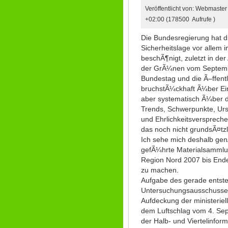
Veröffentlicht von: Webmaste
+02:00 (178500 Aufrufe )
Die Bundesregierung hat d
Sicherheitslage vor allem
beschÃ¶nigt, zuletzt in der
der GrÃ¼nen vom Septembe
Bundestag und die Ã–ffentl
bruchstÃ¼ckhaft Ã¼ber Einz
aber systematisch Ã¼ber d
Trends, Schwerpunkte, Ursa
und Ehrlichkeitsverspreche
das noch nicht grundsÃ¤tz
Ich sehe mich deshalb genÃ
gefÃ¼hrte Materialsammlun
Region Nord 2007 bis End
zu machen.
Aufgabe des gerade entst
Untersuchungsausschusses 
Aufdeckung der ministeriell
dem Luftschlag vom 4. Sep
der Halb- und Viertelinfor