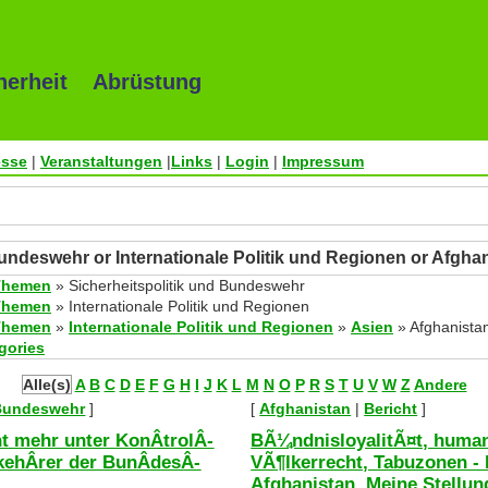
herheit Abrüstung
esse
|
Veranstaltungen
|
Links
|
Login
|
Impressum
Bundeswehr or Internationale Politik und Regionen or Afgha
Themen
» Sicherheitspolitik und Bundeswehr
Themen
» Internationale Politik und Regionen
Themen
»
Internationale Politik und Regionen
»
Asien
» Afghanista
egories
Alle(s)
A
B
C
D
E
F
G
H
I
J
K
L
M
N
O
P
R
S
T
U
V
W
Z
Andere
 Bundeswehr
]
[
Afghanistan
|
Bericht
]
ht mehr unter KonÂ­trolÂ­
BÃ¼ndnisloyalitÃ¤t, huma
kehÂ­rer der BunÂ­desÂ­
VÃ¶lkerrecht, Tabuzonen - 
Afghanistan. Meine Stellu