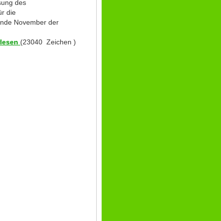
sung des
r die
Ende November der
rlesen
(23040 Zeichen )