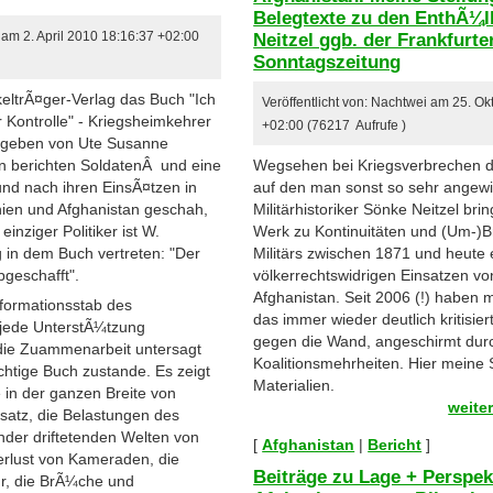
Belegtexte zu den EnthÃ¼
Neitzel ggb. der Frankfurt
 am 2. April 2010 18:16:37 +02:00
Sonntagszeitung
eltrÃ¤ger-Verlag das Buch "Ich
Veröffentlicht von: Nachtwei am 25. O
r Kontrolle" - Kriegsheimkehrer
+02:00 (76217 Aufrufe )
egeben von Ute Susanne
n berichten SoldatenÂ und eine
Wegsehen bei Kriegsverbrechen d
 und nach ihren EinsÃ¤tzen in
auf den man sonst so sehr angewi
ien und Afghanistan geschah,
Militärhistoriker Sönke Neitzel bri
einziger Politiker ist W.
Werk zu Kontinuitäten und (Um-)
 in dem Buch vertreten: "Der
Militärs zwischen 1871 und heute 
bgeschafft".
völkerrechtswidrigen Einsatzen vo
Afghanistan. Seit 2006 (!) haben 
formationsstab des
das immer wieder deutlich kritisie
 jede UnterstÃ¼tzung
gegen die Wand, angeschirmt dur
die Zuammenarbeit untersagt
Koalitionsmehrheiten. Hier meine
chtige Buch zustande. Es zeigt
Materialien.
e in der ganzen Breite von
weite
nsatz, die Belastungen des
ander driftetenden Welten von
[
Afghanistan
|
Bericht
]
erlust von Kameraden, die
Beiträge zu Lage + Perspek
r, die BrÃ¼che und