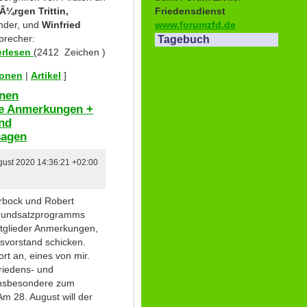
Friedensdienst
Ã¼rgen Trittin,
www.forumzfd.de
ender, und
Winfried
Sprecher:
Tagebuch
erlesen
(2412 Zeichen )
ionen
|
Artikel
]
nen
e Anmerkungen +
und
sagen
ugust 2020 14:36:21 +02:00
erbock und Robert
Grundsatzprogramms
itglieder Anmerkungen,
svorstand schicken.
t an, eines von mir.
riedens- und
 insbesondere zum
Am 28. August will der