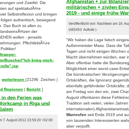
Afghanistan + zur Bilanzie
herungen und Zweifel. Die
militärischen + zivilen Ein
hten auf spektakulÃ¤re
2019 - und einige frühe W
viel Selbstreflexion und bringen
d -folgen authentisch, bewegend
Veröffentlicht von: Nachtwei am 18. A
 Das Buch ist allen zu
(465453 Aufrufe )
slandseinsÃ¤tzen der
HEN wollen - jenseits
"Wir haben die Lage falsch einges
nehmungen. PflichtlektÃ¼re
Außenminister Maas. Dass die Tal
Politiker!
Tagen und nicht einigen Wochen 
ltraeger-
Macht übernehmen würden, war in
re/Buecher/"Ich-krieg-mich-
Aber offenbar hatte die Bundesreg
rolle".jsp
Möglichkeit einer worst-case-Entw
:
Die bürokratischen Verzögerungen
weiterlesen
(21296 Zeichen )
Ortskräften, die Ignoranz gegenüb
ebenfalls gefährdeter Ortskräfte, 
und Regionen
|
Bericht
]
am Freitag von den ein, zwei Char
 in den Ferien was
August offenbaren diese Fehleins
 Workcamp in Riga und
Tradition seit vielen, vielen Jahr
Salem
internationalen) Afghanistaneinsat
Warnrufen
seit Ende 2019 und au
von tausenden Interessierten wah
am 7. August 2012 23:59:20 +02:00
aber verpufft.