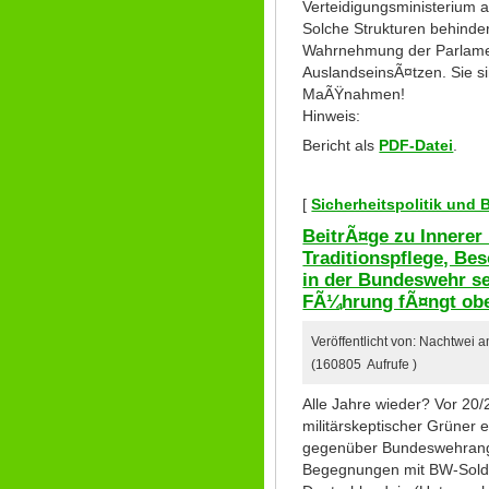
Verteidigungsministerium 
Solche Strukturen behinde
Wahrnehmung der Parlamen
AuslandseinsÃ¤tzen. Sie s
MaÃŸnahmen!
Hinweis:
Bericht als
PDF-Datei
.
[
Sicherheitspolitik und
BeitrÃ¤ge zu Innere
Traditionspflege, B
in der Bundeswehr se
FÃ¼hrung fÃ¤ngt ob
Veröffentlicht von: Nachtwei 
(160805 Aufrufe )
Alle Jahre wieder? Vor 20/
militärskeptischer Grüner
gegenüber Bundeswehrange
Begegnungen mit BW-Soldat