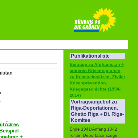
Publikationsliste
Beiträge zu Afghanistan +
anderen Krisenregionen,
nistan
zu Kriseneinsätzen, Ziviler
Krisenprävention,
Kriegsgeschichte (1994-
n
2014)
Vortragsangebot zu
Riga-Deportationen,
Ghetto Riga + Dt. Riga-
Komitee
nitÃ¤res
Ende 1941/Anfang 1942
Beispiel
rollten Deportationszüge
ngnahme +