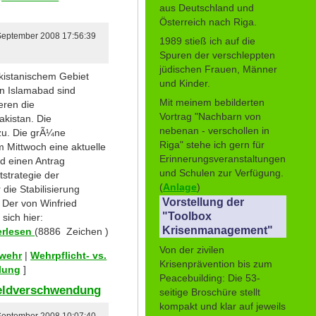
aus Deutschland und
Österreich nach Riga.
 September 2008 17:56:39
1989 stieß ich auf die
Spuren der verschleppten
jüdischen Frauen, Männer
akistanischem Gebiet
und Kinder.
n Islamabad sind
Mit meinem bebilderten
eren die
Vortrag "Nachbarn von
kistan. Die
nebenan - verschollen in
zu. Die grÃ¼ne
Riga" stehe ich gern für
 Mittwoch eine aktuelle
Erinnerungsveranstaltungen
d einen Antrag
und Schulen zur Verfügung.
tstrategie der
(
Anlage
)
die Stabilisierung
Vorstellung der
 Der von Winfried
"Toolbox
 sich hier:
Krisenmanagement"
erlesen
(8886 Zeichen )
Von der zivilen
swehr
|
Wehrpflicht- vs.
Krisenprävention bis zum
ilung
]
Peacebuilding: Die 53-
 Geldverschwendung
seitige Broschüre stellt
kompakt und klar auf jeweils