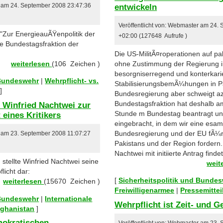
entwickeln
r am 24. September 2008 23:47:36
Veröffentlicht von: Webmaster am 24.
"Zur EnergieauÃŸenpolitik der
+02:00 (127648 Aufrufe )
ie Bundestagsfraktion der
Die US-MilitÃ¤roperationen auf p
weiterlesen
(106 Zeichen )
ohne Zustimmung der Regierung i
besorgniserregend und konterkari
 Bundeswehr
|
Wehrpflicht- vs.
StabilisierungsbemÃ¼hungen in Pa
]
Bundesregierung aber schweigt a
Bundestagsfraktion hat deshalb am
 Winfried Nachtwei zur
Stunde m Bundestag beantragt un
 eines Kritikers
eingebracht, in dem wir eine esam
Bundesregierung und der EU fÃ¼r 
r am 23. September 2008 11:07:27
Pakistans und der Region fordern.
Nachtwei mit initiierte Antrag findet
stellte Winfried Nachtwei seine
weit
licht dar:
[
Sicherheitspolitik und Bunde
weiterlesen
(15670 Zeichen )
Freiwilligenarmee
|
Pressemitte
 Bundeswehr
|
Internationale
Wehrpflicht ist Zeit- und
fghanistan
]
mokratischen