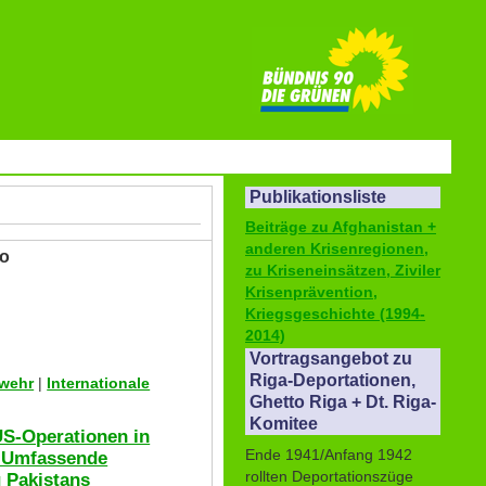
Publikationsliste
Beiträge zu Afghanistan +
anderen Krisenregionen,
vo
zu Kriseneinsätzen, Ziviler
Krisenprävention,
Kriegsgeschichte (1994-
2014)
Vortragsangebot zu
Riga-Deportationen,
swehr
|
Internationale
Ghetto Riga + Dt. Riga-
Komitee
US-Operationen in
Ende 1941/Anfang 1942
 - Umfassende
rollten Deportationszüge
g Pakistans