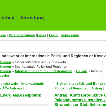
herheit Abrüstung
esse
|
Veranstaltungen
|
Links
|
Login
|
Impressum
Bundeswehr or Internationale Politik und Regionen or Koso
Themen
» Sicherheitspolitik und Bundeswehr
Themen
» Internationale Politik und Regionen
Themen
»
Internationale Politik und Regionen
»
Balkan
» Kosovo
egories
 Bundeswehr
|
Internationale
[
Sicherheitspolitik und Bunde
roÃŸe Anfrage
]
Politik und Regionen
|
Antrag
]
 EnergieauÃŸenpolitik
Antrag: Kontraproduktive 
Pakistan sofort einstellen
Strategie zur Stabilisierun