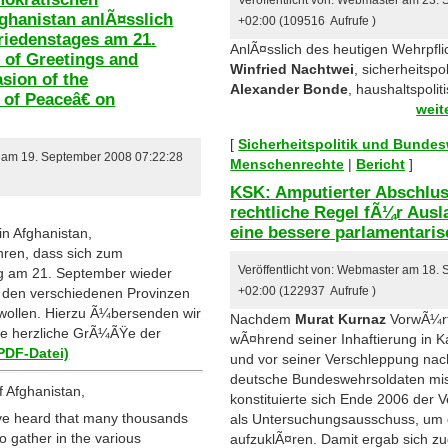
Veröffentlicht von: Webmaster am 23.
fghanistan anlÃ¤sslich
+02:00 (109516 Aufrufe )
Friedenstages am 21.
AnlÃ¤sslich des heutigen Wehrpfli
 of Greetings and
Winfried Nachtwei
, sicherheitspo
asion of the
Alexander Bonde
, haushaltspolit
 of Peaceâ€ on
weit
[
Sicherheitspolitik und Bunde
r am 19. September 2008 07:22:28
Menschenrechte
|
Bericht
]
KSK: Amputierter Abschluss
rechtliche Regel fÃ¼r Aus
eine bessere parlamentaris
in Afghanistan,
hren, dass sich zum
Veröffentlicht von: Webmaster am 18.
ag am 21. September wieder
+02:00 (122937 Aufrufe )
 den verschiedenen Provinzen
wollen. Hierzu Ã¼bersenden wir
Nachdem
Murat Kurnaz
VorwÃ¼rf
le herzliche GrÃ¼ÃŸe der
wÃ¤hrend seiner Inhaftierung in K
PDF-Datei)
und vor seiner Verschleppung na
deutsche Bundeswehrsoldaten mis
f Afghanistan,
konstituierte sich Ende 2006 der 
ve heard that many thousands
als Untersuchungsausschuss, um
o gather in the various
aufzuklÃ¤ren. Damit ergab sich zug