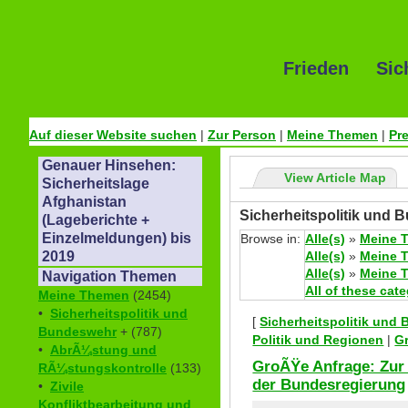
Frieden Sic
Auf dieser Website suchen
|
Zur Person
|
Meine Themen
|
Pr
Genauer Hinsehen:
View Article Map
Sicherheitslage
Afghanistan
Sicherheitspolitik und 
(Lageberichte +
Einzelmeldungen) bis
Browse in:
Alle(s)
»
Meine 
Alle(s)
»
Meine 
2019
Alle(s)
»
Meine 
Navigation Themen
All of these cat
Meine Themen
(2454)
•
Sicherheitspolitik und
[
Sicherheitspolitik und
Bundeswehr
+ (787)
Politik und Regionen
|
G
•
AbrÃ¼stung und
GroÃŸe Anfrage: Zur
RÃ¼stungskontrolle
(133)
der Bundesregierung
•
Zivile
Konfliktbearbeitung und