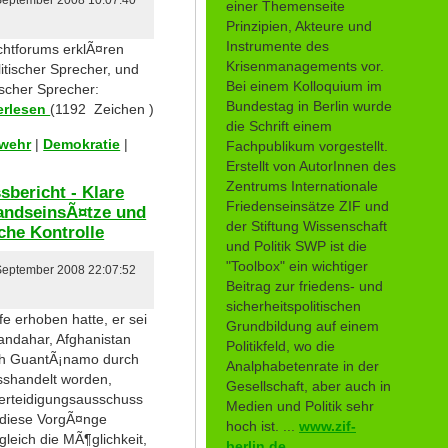
 September 2008 10:07:40
einer Themenseite
Prinzipien, Akteure und
Instrumente des
chtforums erklÃ¤ren
Krisenmanagements vor.
litischer Sprecher, und
Bei einem Kolloquium im
ischer Sprecher:
Bundestag in Berlin wurde
erlesen
(1192 Zeichen )
die Schrift einem
swehr
|
Demokratie
|
Fachpublikum vorgestellt.
Erstellt von AutorInnen des
Zentrums Internationale
bericht - Klare
Friedenseinsätze ZIF und
landseinsÃ¤tze und
der Stiftung Wissenschaft
che Kontrolle
und Politik SWP ist die
"Toolbox" ein wichtiger
 September 2008 22:07:52
Beitrag zur friedens- und
sicherheitspolitischen
e erhoben hatte, er sei
Grundbildung auf einem
andahar, Afghanistan
Politikfeld, wo die
ch GuantÃ¡namo durch
Analphabetenrate in der
shandelt worden,
Gesellschaft, aber auch in
Verteidigungsausschuss
Medien und Politik sehr
 diese VorgÃ¤nge
hoch ist. ...
www.zif-
leich die MÃ¶glichkeit,
berlin.de