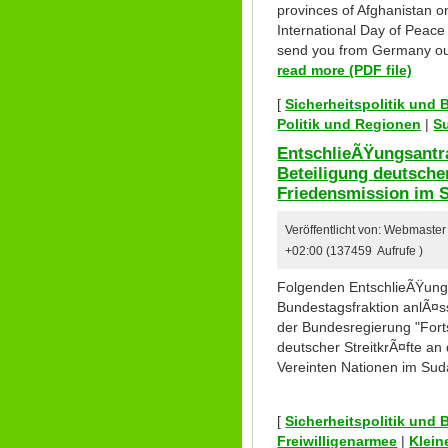
provinces of Afghanistan o
International Day of Peac
send you from Germany our 
read more (PDF file)
[
Sicherheitspolitik und
Politik und Regionen
|
S
EntschlieÃŸungsantr
Beteiligung deutscher
Friedensmission im 
Veröffentlicht von: Webmaste
+02:00 (137459 Aufrufe )
Folgenden EntschlieÃŸungs
Bundestagsfraktion anlÃ¤s
der Bundesregierung "Fort
deutscher StreitkrÃ¤fte an
Vereinten Nationen im Su
[
Sicherheitspolitik und
Freiwilligenarmee
|
Klein