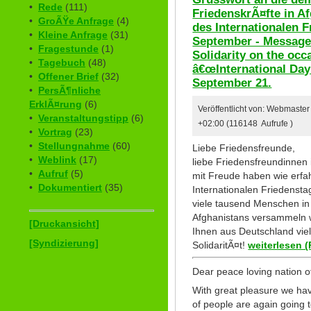
•
Rede
(111)
FriedenskrÃ¤fte in A
•
GroÃŸe Anfrage
(4)
des Internationalen 
•
Kleine Anfrage
(31)
September - Message
•
Fragestunde
(1)
Solidarity on the occ
•
Tagebuch
(48)
â€œInternational Day
•
Offener Brief
(32)
September 21.
•
PersÃ¶nliche
ErklÃ¤rung
(6)
Veröffentlicht von: Webmaste
•
Veranstaltungstipp
(6)
+02:00 (116148 Aufrufe )
•
Vortrag
(23)
•
Stellungnahme
(60)
Liebe Friedensfreunde,
•
Weblink
(17)
liebe Friedensfreundinnen 
•
Aufruf
(5)
mit Freude haben wie erfa
•
Dokumentiert
(35)
Internationalen Friedenst
viele tausend Menschen in
Afghanistans versammeln 
[Druckansicht]
Ihnen aus Deutschland vie
[Syndizierung]
SolidaritÃ¤t!
weiterlesen (
Dear peace loving nation o
With great pleasure we ha
of people are again going t