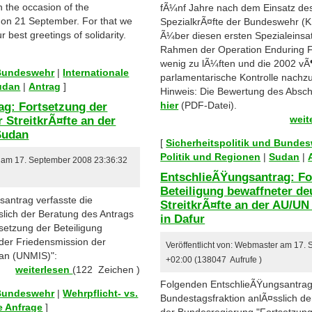
n the occasion of the
fÃ¼nf Jahre nach dem Einsatz 
e on 21 September. For that we
SpezialkrÃ¤fte der Bundeswehr (
best greetings of solidarity.
Ã¼ber diesen ersten Spezialeins
Rahmen der Operation Enduring 
wenig zu lÃ¼ften und die 2002 vÃ¶
 Bundeswehr
|
Internationale
parlamentarische Kontrolle nachz
udan
|
Antrag
]
Hinweis: Die Bewertung des Abschl
ag: Fortsetzung der
hier
(PDF-Datei).
 StreitkrÃ¤fte an der
weit
Sudan
[
Sicherheitspolitik und Bunde
Politik und Regionen
|
Sudan
|
r am 17. September 2008 23:36:32
EntschlieÃŸungsantrag: Fo
Beteiligung bewaffneter de
antrag verfasste die
StreitkrÃ¤fte an der AU/UN
slich der Beratung des Antrags
in Dafur
setzung der Beteiligung
 der Friedensmission der
Veröffentlicht von: Webmaster am 17.
dan (UNMIS)":
+02:00 (138047 Aufrufe )
weiterlesen
(122 Zeichen )
Folgenden EntschlieÃŸungsantrag 
 Bundeswehr
|
Wehrpflicht- vs.
Bundestagsfraktion anlÃ¤sslich d
e Anfrage
]
der Bundesregierung "Fortsetzung