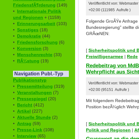
Veröffentlicht von: Webmaste
FriedensfÃ¶rderung
(149)
+02:00 (111985 Aufrufe )
•
Internationale Politik
und Regionen
+ (1159)
Folgende GroÃŸe Anfrage 
•
Erinnerungsarbeit
(103)
Bundesregierung" stellte d
•
Sonstiges
(18)
GRÃœNEN:
•
Demokratie
(44)
•
Friedensforschung
(6)
•
Konversion
(3)
[
Sicherheitspolitik und
•
Menschenrechte
(33)
Freiwilligenarmee
|
Rede
•
RÃ¼stung
(19)
Redebeitrag von MdB
Wehrpflicht aus Sicht
Navigation Publ.-Typ
Publikationstyp
Veröffentlicht von: Webmaste
•
Pressemitteilung
(319)
+02:00 (95151 Aufrufe )
•
Veranstaltungen
(7)
•
Pressespiegel
(20)
Mit folgendem Redebeitrag 
•
Bericht
(412)
Position bezÃ¼glich Wehrpf
•
Artikel
(227)
•
Aktuelle Stunde
(2)
•
Antrag
(59)
[
Sicherheitspolitik und
•
Presse-Link
(108)
Politik und Regionen
|
A
•
Interview
(65)
Grusswort an die de