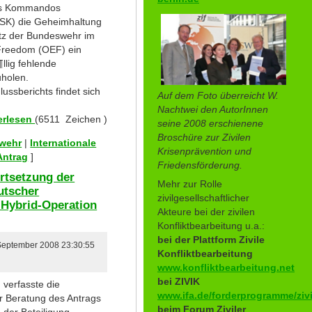
des Kommandos
KSK) die Geheimhaltung
atz der Bundeswehr im
Freedom (OEF) ein
llig fehlende
uholen.
ussberichts findet sich
Auf dem Foto überreicht W.
Nachtwei den AutorInnen
erlesen
(6511 Zeichen )
seine 2008 erschienene
Broschüre zur Zivilen
swehr
|
Internationale
Krisenprävention und
Antrag
]
Friedensförderung.
rtsetzung der
Mehr zur Rolle
utscher
zivilgesellschaftlicher
 Hybrid-Operation
Akteure bei der zivilen
Konfliktbearbeitung u.a.:
bei der Plattform Zivile
 September 2008 23:30:55
Konfliktbearbeitung
www.konfliktbearbeitung.net
bei ZIVIK
verfasste die
www.ifa.de/forderprogramme/zivi
er Beratung des Antrags
beim Forum Ziviler
 der Beteiligung