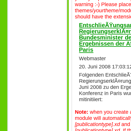
warning :-) Please plac
themes/
yourtheme
/modu
should have the extensio
EntschlieÃŸungsan
RegierungserklÃ¤
Bundesminister de
Ergebnissen der A
Paris
Webmaster
20. Juni 2008 17:03:1
Folgenden EntschlieÃ
RegierungserklÃ¤rung
Juni 2008 zu den Erge
Konferenz in Paris wu
mitinitiiert:
Note:
when you create a 
module will automatical
[publicationtype].xd
an
[publicationtype].xd
. If