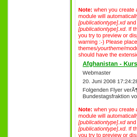
Note:
when you create a 
module will automatical
[publicationtype].xd
an
[publicationtype].xd
. If
you try to preview or disp
warning :-) Please plac
themes/
yourtheme
/modu
should have the extensio
Afghanistan - Kurs
Webmaster
20. Juni 2008 17:24:2
Folgenden Flyer verÃ¶f
Bundestagsfraktion v
Note:
when you create a 
module will automatical
[publicationtype].xd
an
[publicationtype].xd
. If
you try to preview or disp