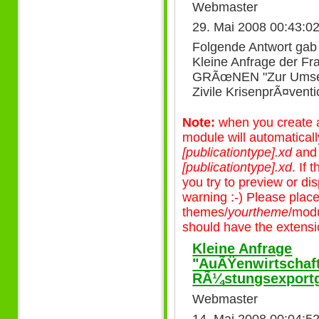
Webmaster
29. Mai 2008 00:43:0
Folgende Antwort gab 
Kleine Anfrage der F
GRÃœNEN "Zur Umsetz
Zivile KrisenprÃ¤vent
Note:
when you create a 
module will automatical
[publicationtype].xd
an
[publicationtype].xd
. If
you try to preview or disp
warning :-) Please plac
themes/
yourtheme
/modu
should have the extensio
Kleine Anfrage
"AuÃŸenwirtschaf
RÃ¼stungsexportg
Webmaster