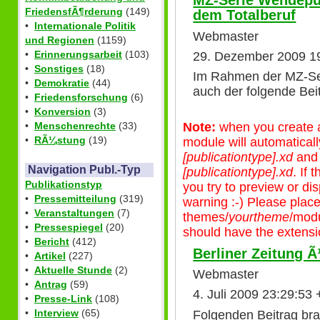
MZ-Serie Wendepun
FriedensfÃ¶rderung
(149)
dem Totalberuf
•
Internationale Politik
Webmaster
und Regionen
(1159)
•
Erinnerungsarbeit
(103)
29. Dezember 2009 1
•
Sonstiges
(18)
Im Rahmen der MZ-Ser
•
Demokratie
(44)
auch der folgende Bei
•
Friedensforschung
(6)
•
Konversion
(3)
Note:
when you create a 
•
Menschenrechte
(33)
•
RÃ¼stung
(19)
module will automatical
[publicationtype].xd
an
Navigation Publ.-Typ
[publicationtype].xd
. If
Publikationstyp
you try to preview or disp
•
Pressemitteilung
(319)
warning :-) Please plac
•
Veranstaltungen
(7)
themes/
yourtheme
/modu
•
Pressespiegel
(20)
should have the extensio
•
Bericht
(412)
Berliner Zeitung 
•
Artikel
(227)
•
Aktuelle Stunde
(2)
Webmaster
•
Antrag
(59)
4. Juli 2009 23:29:53
•
Presse-Link
(108)
•
Interview
(65)
Folgenden Beitrag bra