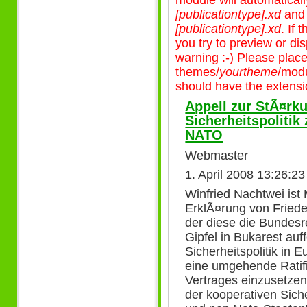
[publicationtype].xd
an
[publicationtype].xd
. If
you try to preview or disp
warning :-) Please plac
themes/
yourtheme
/modu
should have the extensio
Appell zur StÃ¤rk
Sicherheitspoliti
NATO
Webmaster
1. April 2008 13:26:2
Winfried Nachtwei ist 
ErklÃ¤rung von Frieden
der diese die Bundesr
Gipfel in Bukarest auf
Sicherheitspolitik in 
eine umgehende Ratifi
Vertrages einzusetzen
der kooperativen Sich