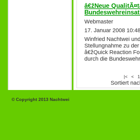
â€žNeue QualitÃ¤
Bundeswehreinsatz
Webmaster
17. Januar 2008 10:4
Winfried Nachtwei un
Stellungnahme zu de
â€žQuick Reaction Fo
durch die Bundeswehr v
|<
<
1
Sortiert n
© Copyright 2013 Nachtwei