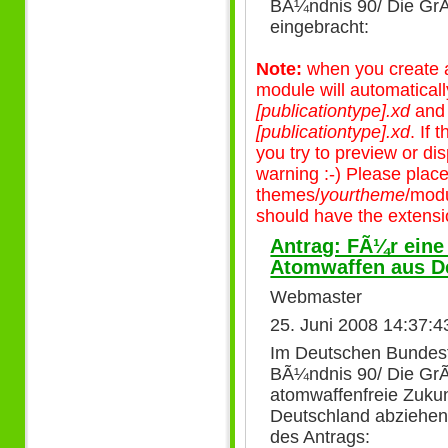
BÃ¼ndnis 90/ Die G
eingebracht:
Note:
when you create a 
module will automatical
[publicationtype].xd
an
[publicationtype].xd
. If
you try to preview or disp
warning :-) Please plac
themes/
yourtheme
/modu
should have the extensio
Antrag: FÃ¼r eine
Atomwaffen aus D
Webmaster
25. Juni 2008 14:37:4
Im Deutschen Bundest
BÃ¼ndnis 90/ Die Gr
atomwaffenfreie Zukun
Deutschland abziehen"
des Antrags: