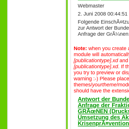
Webmaster
2. Juni 2008 00:44:51
Folgende EinschÃ¤tzu
zur Antwort der Bunde
Anfrage der GrÃ¼nen
Note:
when you create a 
module will automatical
[publicationtype].xd
an
[publicationtype].xd
. If
you try to preview or disp
warning :-) Please plac
themes/
yourtheme
/modu
should have the extensio
Antwort der Bunde
Anfrage der Frak
GRÃœNEN (Drucksa
Umsetzung des Akt
KrisenprÃ¤ventio