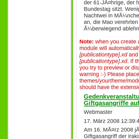
der 61-JÃ¤hrige, der
Bundestag sitzt. Weni
Nachtwei in MÃ¼nche
an, die Mao verehrten
Ã¼berwiegend ablehn
Note:
when you create a 
module will automatical
[publicationtype].xd
an
[publicationtype].xd
. If
you try to preview or disp
warning :-) Please plac
themes/
yourtheme
/modu
should have the extensio
Gedenkveranstaltu
Giftgasangriffe au
Webmaster
17. März 2008 12:39:
Am 16. MÃ¤rz 2008 jÃ
Giftgasangriff der ira