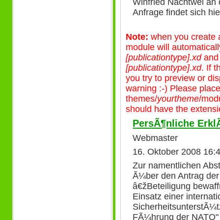
Winfried Nachtwei an 
Anfrage findet sich hie
Note:
when you create a 
module will automatical
[publicationtype].xd
an
[publicationtype].xd
. If
you try to preview or disp
warning :-) Please plac
themes/
yourtheme
/modu
should have the extensio
PersÃ¶nliche Erk
Webmaster
16. Oktober 2008 16:
Zur namentlichen Abs
Ã¼ber den Antrag der
â€žBeteiligung bewaff
Einsatz einer internat
SicherheitsunterstÃ¼t
FÃ¼hrung der NATO" h