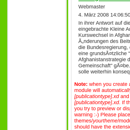
Webmaster
4. März 2008 14:06:5
In ihrer Antwort auf d
eingebrachte Kleine An
Kurswechsel in Afghan
Ã„nderungen des Beit
die Bundesregierung, 
eine grundsÃ¤tzliche 
Afghanistanstrategie d
Gemeinschaft" gÃ¤be. 
solle weiterhin konse
Note:
when you create a 
module will automatical
[publicationtype].xd
an
[publicationtype].xd
. If
you try to preview or disp
warning :-) Please plac
themes/
yourtheme
/modu
should have the extensio