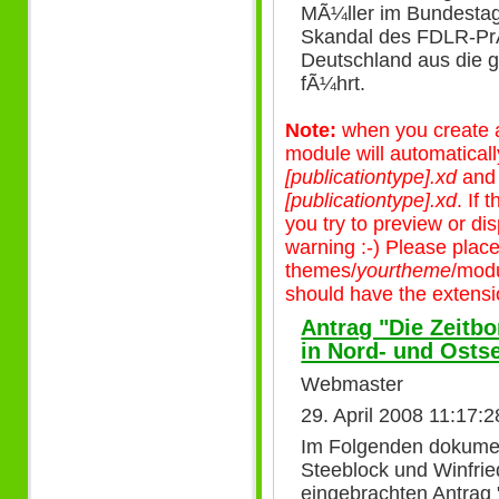
MÃ¼ller im Bundesta
Skandal des FDLR-PrÃ
Deutschland aus die 
fÃ¼hrt.
Note:
when you create a 
module will automatical
[publicationtype].xd
an
[publicationtype].xd
. If
you try to preview or disp
warning :-) Please plac
themes/
yourtheme
/modu
should have the extensio
Antrag "Die Zeitb
in Nord- und Osts
Webmaster
29. April 2008 11:17:
Im Folgenden dokumen
Steeblock und Winfri
eingebrachten Antrag