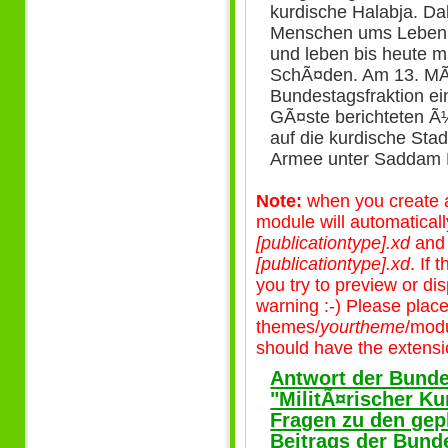
kurdische Halabja. Da
Menschen ums Leben, 
und leben bis heute m
SchÃ¤den. Am 13. MÃ¤
Bundestagsfraktion e
GÃ¤ste berichteten Ã
auf die kurdische Stad
Armee unter Saddam 
Note:
when you create a 
module will automatical
[publicationtype].xd
an
[publicationtype].xd
. If
you try to preview or disp
warning :-) Please plac
themes/
yourtheme
/modu
should have the extensio
Antwort der Bunde
"MilitÃ¤rischer Ku
Fragen zu den gep
Beitrags der Bun