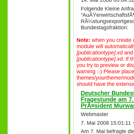
14. Mai 2008 00:04:5
Folgende Kleine Anfr
"AuÃŸenwirtschaftsfÃ
RÃ¼stungsexportgesch
Bundestagsfraktion:
Note:
when you create a 
module will automatical
[publicationtype].xd
an
[publicationtype].xd
. If
you try to preview or disp
warning :-) Please plac
themes/
yourtheme
/modu
should have the extensio
Deutscher Bundest
Fragestunde am 7.
PrÃ¤sident Murwa
Webmaster
7. Mai 2008 15:01:11
Am 7. Mai befragte d