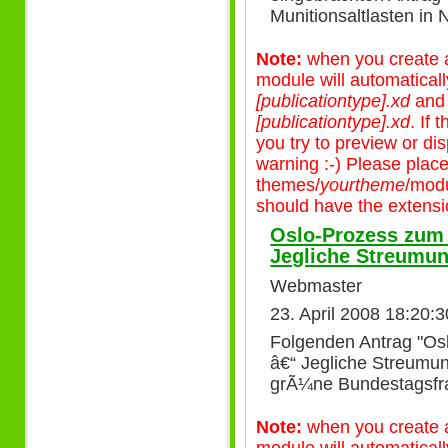
Munitionsaltlasten in
Note:
when you create a 
module will automatical
[publicationtype].xd
an
[publicationtype].xd
. If
you try to preview or disp
warning :-) Please plac
themes/
yourtheme
/modu
should have the extensio
Oslo-Prozess zum 
Jegliche Streumun
Webmaster
23. April 2008 18:20:
Folgenden Antrag "Os
â€“ Jegliche Streumun
grÃ¼ne Bundestagsfra
Note:
when you create a 
module will automatical