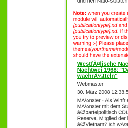
und nen Nato-Staaten" 
Note:
when you create a 
module will automatical
[publicationtype].xd
an
[publicationtype].xd
. If
you try to preview or disp
warning :-) Please plac
themes/
yourtheme
/modu
should have the extensio
WestfÃ¤lische Nac
Nachtwei 1968: "
wachrÃ¼tteln"
Webmaster
30. März 2008 12:38:
MÃ¼nster - Als Winfri
MÃ¼nster mit dem St
â€žparteipolitisch CD
Reserve, Mitglied de
â€žVietnam? Ich wÃ¤re