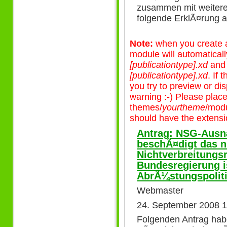
zusammen mit weiter
folgende ErklÃ¤rung 
Note:
when you create a 
module will automatical
[publicationtype].xd
an
[publicationtype].xd
. If
you try to preview or disp
warning :-) Please plac
themes/
yourtheme
/modu
should have the extensio
Antrag: NSG-Ausn
beschÃ¤digt das n
Nichtverbreitungs
Bundesregierung i
AbrÃ¼stungspolit
Webmaster
24. September 2008 1
Folgenden Antrag hab