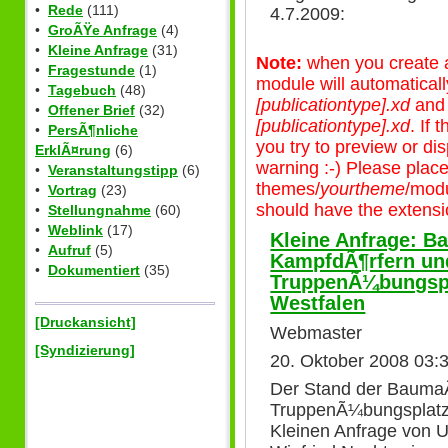
•
Rede
(111)
4.7.2009:
•
GroÃŸe Anfrage
(4)
•
Kleine Anfrage
(31)
Note:
when you create a 
•
Fragestunde
(1)
module will automatical
•
Tagebuch
(48)
[publicationtype].xd
an
•
Offener Brief
(32)
[publicationtype].xd
. If
•
PersÃ¶nliche
you try to preview or disp
ErklÃ¤rung
(6)
warning :-) Please plac
•
Veranstaltungstipp
(6)
themes/
yourtheme
/modu
•
Vortrag
(23)
should have the extensio
•
Stellungnahme
(60)
•
Weblink
(17)
Kleine Anfrage: B
•
Aufruf
(5)
KampfdÃ¶rfern un
•
Dokumentiert
(35)
TruppenÃ¼bungspl
Westfalen
[Druckansicht]
Webmaster
[Syndizierung]
20. Oktober 2008 03:
Der Stand der Baum
TruppenÃ¼bungsplatz 
Kleinen Anfrage von U