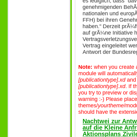
es lediglich, dass "da
genehmigenden BehÃ¶
nationalen und europÃ
FFH) bei ihren Geneh
haben." Derzeit prÃ¼
auf grÃ¼ne Initiative h
Vertragsverletzungsve
Vertrag eingeleitet we
Antwort der Bundesre
Note:
when you create a 
module will automatical
[publicationtype].xd
an
[publicationtype].xd
. If
you try to preview or disp
warning :-) Please plac
themes/
yourtheme
/modu
should have the extensio
Nachtwei zur Antw
auf die Kleine An
Aktionsplans Zivil