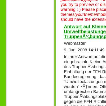
you try to preview or disp
warning :-) Please plac
themes/
yourtheme
/modu
should have the extensio
Antwort auf Kleine
Umweltbelastunge
TruppenÃ¼bungsp
Webmaster
9. Juni 2008 14:11:49
In ihrer Antwort auf d
eingebrachte Kleine A
des TruppenÃ¼bungsp
Einhaltung der FFH-Ric
Bundesregierung, das
"Umweltbelastungen n
werden" kÃ¶nnen. Offe
umfangreichen Bauma
TruppenÃ¼bungsplat
gegen die FFH-Richtli