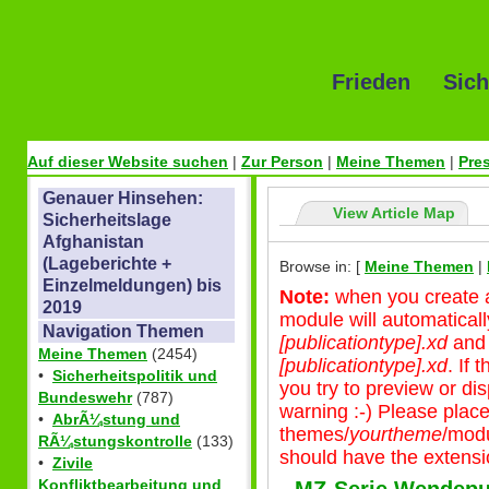
Frieden Sich
Auf dieser Website suchen
|
Zur Person
|
Meine Themen
|
Pre
Genauer Hinsehen:
View Article Map
Sicherheitslage
Afghanistan
(Lageberichte +
Browse in: [
Meine Themen
|
Einzelmeldungen) bis
Note:
when you create a 
2019
module will automatical
Navigation Themen
[publicationtype].xd
an
Meine Themen
(2454)
[publicationtype].xd
. If
•
Sicherheitspolitik und
you try to preview or disp
Bundeswehr
(787)
warning :-) Please plac
•
AbrÃ¼stung und
themes/
yourtheme
/modu
RÃ¼stungskontrolle
(133)
should have the extensio
•
Zivile
Konfliktbearbeitung und