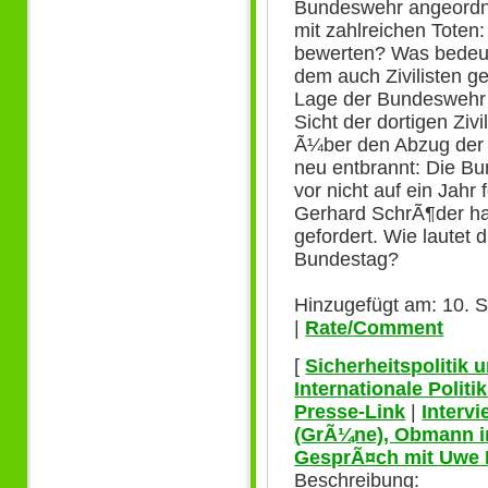
Bundeswehr angeordn
mit zahlreichen Toten: 
bewerten? Was bedeu
dem auch Zivilisten g
Lage der Bundeswehr 
Sicht der dortigen Zi
Ã¼ber den Abzug der 
neu entbrannt: Die Bu
vor nicht auf ein Jahr
Gerhard SchrÃ¶der hat
gefordert. Wie lautet
Bundestag?
Hinzugefügt am: 10. 
|
Rate/Comment
[
Sicherheitspolitik
Internationale Polit
Presse-Link
|
Interv
(GrÃ¼ne), Obmann i
GesprÃ¤ch mit Uwe
Beschreibung: