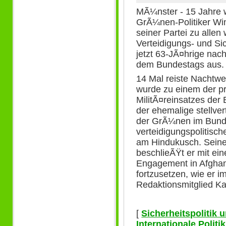
MÃ¼nster - 15 Jahre 
GrÃ¼nen-Politiker Wi
seiner Partei zu allen
Verteidigungs- und Sic
jetzt 63-JÃ¤hrige nach
dem Bundestags aus.
14 Mal reiste Nachtwe
wurde zu einem der pr
MilitÃ¤reinsatzes de
der ehemalige stellve
der GrÃ¼nen im Bund
verteidigungspolitisch
am Hindukusch. Seine
beschlieÃŸt er mit ei
Engagement in Afghan
fortzusetzen, wie er i
Redaktionsmitglied Ka
[
Sicherheitspolitik
Internationale Polit