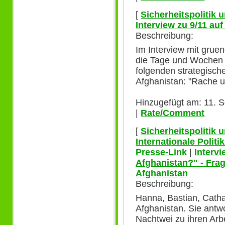
[
Sicherheitspolitik
Interview zu 9/11 au
Beschreibung:
Im Interview mit grue
die Tage und Wochen 
folgenden strategisch
Afghanistan: "Rache u
Hinzugefügt am: 11. 
|
Rate/Comment
[
Sicherheitspolitik
Internationale Polit
Presse-Link
|
Interv
Afghanistan?" - Frag
Afghanistan
Beschreibung:
Hanna, Bastian, Catha
Afghanistan. Sie antw
Nachtwei zu ihren Ar