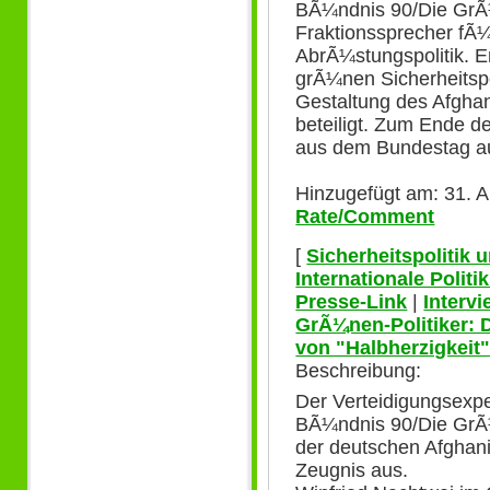
BÃ¼ndnis 90/Die GrÃ¼
Fraktionssprecher fÃ¼
AbrÃ¼stungspolitik. Er
grÃ¼nen Sicherheitspo
Gestaltung des Afgha
beteiligt. Zum Ende de
aus dem Bundestag a
Hinzugefügt am: 31. A
Rate/Comment
[
Sicherheitspolitik
Internationale Polit
Presse-Link
|
Interv
GrÃ¼nen-Politiker: 
von "Halbherzigkeit
Beschreibung:
Der Verteidigungsexpe
BÃ¼ndnis 90/Die GrÃ¼
der deutschen Afghani
Zeugnis aus.