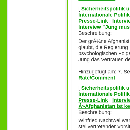
[
Sicherheitspolitik
Internationale Polit
Presse-Link
|
Interv
Interview "Jung mus
Beschreibung:
Der grÃ¼ne Afghanist
glaubt, die Regierung
psychologischen Folg
Jung das Vertrauen der
Hinzugefügt am: 7. S
Rate/Comment
[
Sicherheitspolitik
Internationale Polit
Presse-Link
|
Interv
Â»Afghanistan ist 
Beschreibung:
Winfried Nachtwei wa
stellvertretender Vors