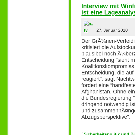
Interview mit Winf
ist eine Lageanaly
27. Januar 2010
Der GrÃ¼nen-Verteidi
kritisiert die Aufstoc
plausibel noch Ã¼ber
Entscheidung "sieht m
Koalitionskompromiss 
Entscheidung, die auf
reagiert", sagt Nachtwe
fordert eine "handfest
Afghanistan. Ohne ei
die Bundesregierung "n
dringend notwendig is
und zusammenhÃ¤ngen
Abzugsperspektive".
[
Sicherheitspolitik und 