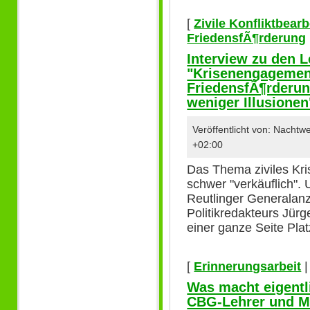
[
Zivile Konfliktbear
FriedensfÃ¶rderung
Interview zu den Le
"Krisenengagemen
FriedensfÃ¶rderun
weniger Illusionen
Veröffentlicht von: Nacht
+02:00
Das Thema ziviles Kr
schwer "verkäuflich". 
Reutlinger Generalanz
Politikredakteurs Jür
einer ganze Seite Pla
[
Erinnerungsarbeit
Was macht eigentli
CBG-Lehrer und M