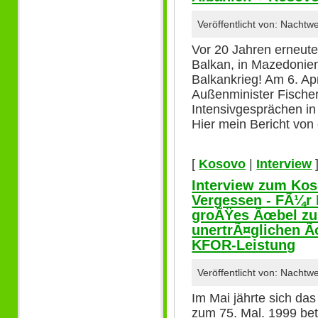
Veröffentlicht von: Nachtw
Vor 20 Jahren erneut
Balkan, in Mazedonien
Balkankrieg! Am 6. Apr
Außenminister Fischer
Intensivgesprächen in 
Hier mein Bericht von
[
Kosovo
|
Interview
Interview zum Kos
Vergessen - FÃ¼r 
groÃŸes Ãœbel zur
unertrÃ¤glichen Ã
KFOR-Leistung
Veröffentlicht von: Nachtw
Im Mai jährte sich da
zum 75. Mal. 1999 bet