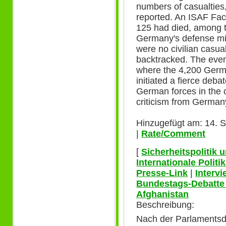
numbers of casualties, 
reported. An ISAF Fac
125 had died, among t
Germany's defense mini
were no civilian casual
backtracked. The even
where the 4,200 Germ
initiated a fierce deb
German forces in the 
criticism from Germany
Hinzugefügt am: 14. 
|
Rate/Comment
[
Sicherheitspolitik
Internationale Polit
Presse-Link
|
Interv
Bundestags-Debatte
Afghanistan
Beschreibung:
Nach der Parlamentsd