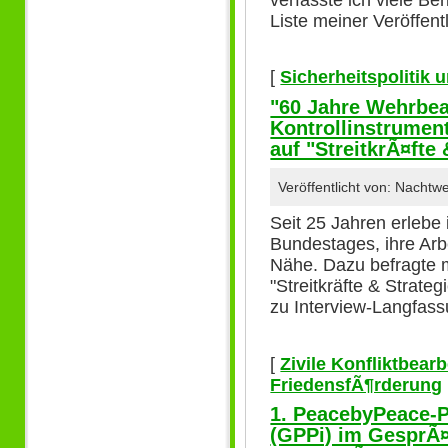
Liste meiner Veröffent
[
Sicherheitspolitik
"60 Jahre Wehrbeau
Kontrollinstrumen
auf "StreitkrÃ¤fte
Veröffentlicht von: Nacht
Seit 25 Jahren erlebe
Bundestages, ihre Arb
Nähe. Dazu befragte 
"Streitkräfte & Strateg
zu Interview-Langfass
[
Zivile Konfliktbear
FriedensfÃ¶rderung
1. PeacebyPeace-P
(GPPi) im GesprÃ¤c