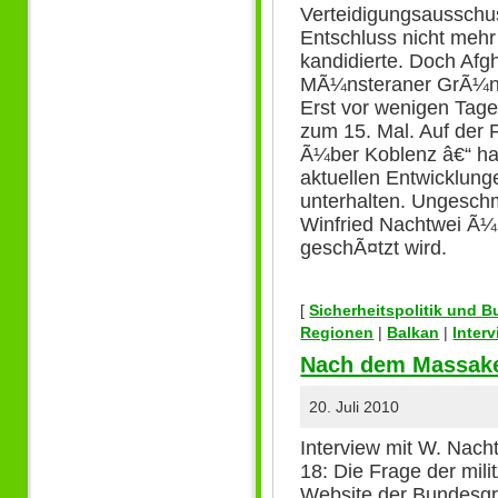
Verteidigungsausschu
Entschluss nicht meh
kandidierte. Doch Afg
MÃ¼nsteraner GrÃ¼nen
Erst vor wenigen Tagen
zum 15. Mal. Auf der 
Ã¼ber Koblenz â€“ hat
aktuellen Entwicklun
unterhalten. Ungesch
Winfried Nachtwei Ã¼
geschÃ¤tzt wird.
[
Sicherheitspolitik und 
Regionen
|
Balkan
|
Inter
Nach dem Massake
20. Juli 2010
Interview mit W. Nach
18: Die Frage der mil
Website der Bundesg