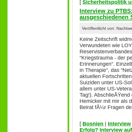
[
Sicherheitspolitik
Interview zu PTBS
ausgeschiedenen S
Veröffentlicht von: Nacht
Keine Zeitschrift widm
Verwundeten wie LOY
Reservistenverbandes.
"Kriegstrauma - der p
Erinnerungen". Einzel
in Therapie", das "Net
aktuellen Fortschritten
Suiziden unter US-Sol
allem unter US-Veter
Tag!). AbschlieÃŸend 
Hemicker mit mir als
Beirat fÃ¼r Fragen d
[
Bosnien
|
Interview
Erfolg? Interview au