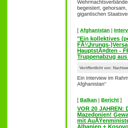
Wehrmachtsverbänden u
begeistert, gehorsam,
gigantischen Staats
[
Afghanistan
|
Inter
"Ein kollektives (p
FÃ¼hrungs-)Versa
HauptstÃ¤dten - 
Truppenabzug aus
Veröffentlicht von: Nachtw
Ein Interview im Rahm
Afghanistan"
[
Balkan
|
Bericht
]
VOR 20 JAHREN: D
Mazedonien! Gewa
mit AuÃŸenministe
Albanien + Kosov