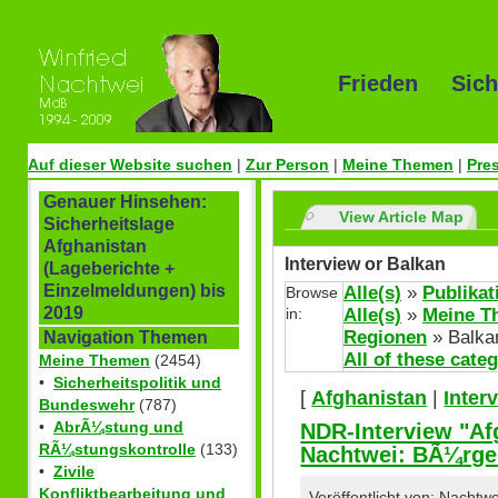
Frieden Sich
Auf dieser Website suchen
|
Zur Person
|
Meine Themen
|
Pre
Genauer Hinsehen:
View Article Map
Sicherheitslage
Afghanistan
Interview or Balkan
(Lageberichte +
Einzelmeldungen) bis
Alle(s)
»
Publikat
Browse
2019
in:
Alle(s)
»
Meine T
Regionen
» Balka
Navigation Themen
All of these cate
Meine Themen
(2454)
•
Sicherheitspolitik und
[
Afghanistan
|
Inter
Bundeswehr
(787)
•
AbrÃ¼stung und
NDR-Interview "Af
RÃ¼stungskontrolle
(133)
Nachtwei: BÃ¼rger
•
Zivile
Konfliktbearbeitung und
Veröffentlicht von: Nachtw