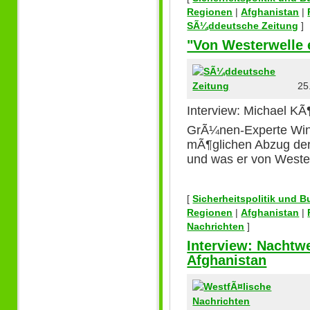
Regionen
|
Afghanistan
|
SÃ¼ddeutsche Zeitung
]
"Von Westerwelle 
25.
Interview: Michael KÃ
GrÃ¼nen-Experte Win
mÃ¶glichen Abzug de
und was er von Weste
[
Sicherheitspolitik und 
Regionen
|
Afghanistan
|
Nachrichten
]
Interview: Nacht
Afghanistan