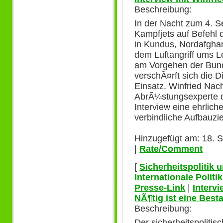
Beschreibung:
In der Nacht zum 4. 
Kampfjets auf Befehl 
in Kundus, Nordafghan
dem Luftangriff ums L
am Vorgehen der Bund
verschÃ¤rft sich die 
Einsatz. Winfried Nach
AbrÃ¼stungsexperte d
Interview eine ehrli
verbindliche Aufbauzie
Hinzugefügt am: 18. 
|
Rate/Comment
[
Sicherheitspolitik
Internationale Polit
Presse-Link
|
Interv
NÃ¶tig ist eine Bes
Beschreibung:
Der sicherheitspoliti