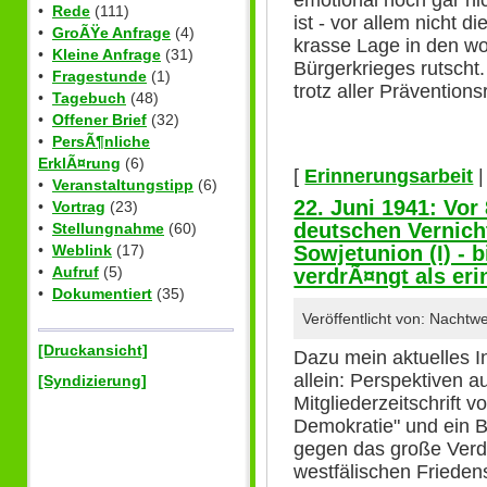
emotional noch gar ni
•
Rede
(111)
ist - vor allem nicht d
•
GroÃŸe Anfrage
(4)
krasse Lage in den wo
•
Kleine Anfrage
(31)
Bürgerkrieges rutscht
•
Fragestunde
(1)
trotz aller Prävention
•
Tagebuch
(48)
•
Offener Brief
(32)
•
PersÃ¶nliche
ErklÃ¤rung
(6)
[
Erinnerungsarbeit
•
Veranstaltungstipp
(6)
22. Juni 1941: Vor
•
Vortrag
(23)
deutschen Vernich
•
Stellungnahme
(60)
•
Weblink
(17)
Sowjetunion (I) - 
•
Aufruf
(5)
verdrÃ¤ngt als eri
•
Dokumentiert
(35)
Veröffentlicht von: Nachtw
[Druckansicht]
Dazu mein aktuelles In
allein: Perspektiven a
[Syndizierung]
Mitgliederzeitschrift 
Demokratie" und ein B
gegen das große Verd
westfälischen Friede