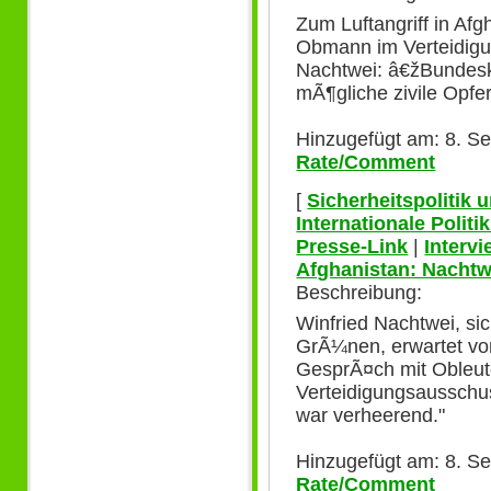
Zum Luftangriff in Af
Obmann im Verteidigu
Nachtwei: â€žBundesk
mÃ¶gliche zivile Opfe
Hinzugefügt am: 8. S
Rate/Comment
[
Sicherheitspolitik
Internationale Polit
Presse-Link
|
Interv
Afghanistan: Nachtw
Beschreibung:
Winfried Nachtwei, sic
GrÃ¼nen, erwartet vo
GesprÃ¤ch mit Obleu
Verteidigungsausschus
war verheerend."
Hinzugefügt am: 8. S
Rate/Comment