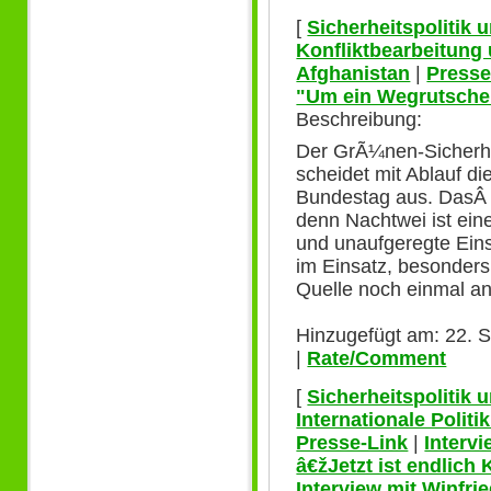
[
Sicherheitspolitik
Konfliktbearbeitung
Afghanistan
|
Presse
"Um ein Wegrutsche
Beschreibung:
Der GrÃ¼nen-Sicherhei
scheidet mit Ablauf d
Bundestag aus. DasÂ 
denn Nachtwei ist ein
und unaufgeregte Ei
im Einsatz, besonders
Quelle noch einmal an
Hinzugefügt am: 22. 
|
Rate/Comment
[
Sicherheitspolitik
Internationale Polit
Presse-Link
|
Interv
â€žJetzt ist endlich
Interview mit Winfri