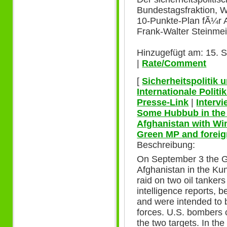
Bundestagsfraktion, Wi
10-Punkte-Plan fÃ¼r 
Frank-Walter Steinmei
Hinzugefügt am: 15. 
|
Rate/Comment
[
Sicherheitspolitik
Internationale Polit
Presse-Link
|
Interv
Some Hubbub in the 
Afghanistan with Wi
Green MP and foreign
Beschreibung:
On September 3 the 
Afghanistan in the Ku
raid on two oil tankers
intelligence reports, 
and were intended to 
forces. U.S. bombers c
the two targets. In the