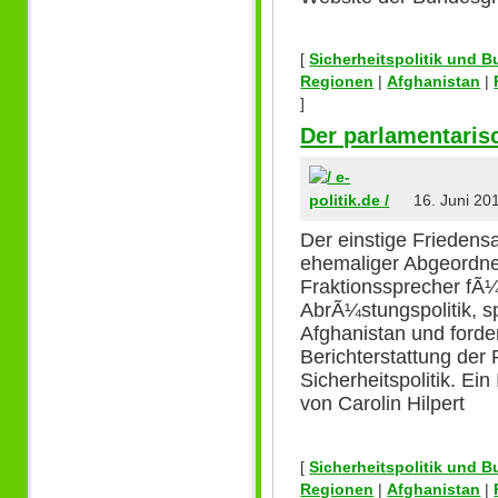
[
Sicherheitspolitik und 
Regionen
|
Afghanistan
|
]
Der parlamentaris
16. Juni 20
Der einstige Friedensa
ehemaliger Abgeordn
Fraktionssprecher fÃ¼
AbrÃ¼stungspolitik, sp
Afghanistan und ford
Berichterstattung der
Sicherheitspolitik. Ei
von Carolin Hilpert
[
Sicherheitspolitik und 
Regionen
|
Afghanistan
|