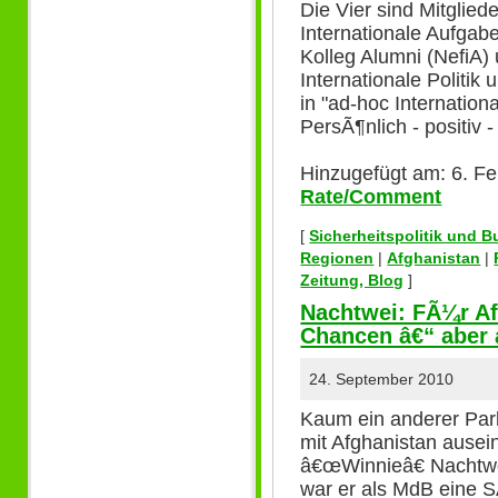
Die Vier sind Mitglie
Internationale Aufgabe
Kolleg Alumni (NefiA
Internationale Politi
in "ad-hoc Internation
PersÃ¶nlich - positiv - 
Hinzugefügt am: 6. Fe
Rate/Comment
[
Sicherheitspolitik und 
Regionen
|
Afghanistan
|
Zeitung, Blog
]
Nachtwei: FÃ¼r Af
Chancen â€“ aber 
24. September 2010
Kaum ein anderer Parl
mit Afghanistan ausei
â€œWinnieâ€ Nachtwe
war er als MdB eine 