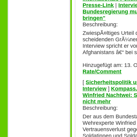
Presse-Link
|
Interv
Bundesregierung mu
bringen"
Beschreibung:
ZwiespÃ¤ltiges Urtei
scheidenden GrÃ¼nen 
Interview spricht er v
Afghanistans â€“ bei 
Hinzugefügt am: 13. O
Rate/Comment
[
Sicherheitspolitik
Interview
]
Kompass. 
Winfried Nachtwei: S
nicht mehr
Beschreibung:
Der aus dem Bundest
Wehrexperte Winfried
Vertrauensverlust geg
Soldatinnen und Sold