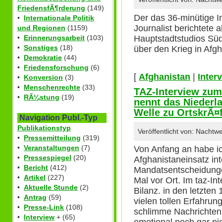
FriedensfÃ¶rderung
(149)
Der das 36-minütige 
•
Internationale Politik
Journalist berichtete 
und Regionen
(1159)
Hauptstadtstudios Süd
•
Erinnerungsarbeit
(103)
•
Sonstiges
(18)
über den Krieg in Afgh
•
Demokratie
(44)
•
Friedensforschung
(6)
[
Afghanistan
|
Inter
•
Konversion
(3)
•
Menschenrechte
(33)
TAZ-Interview zum
•
RÃ¼stung
(19)
nennt das Niederla
Welle zu OrtskrÃ¤
Navigation Publ.-Typ
Publikationstyp
Veröffentlicht von: Nachtw
•
Pressemitteilung
(319)
•
Veranstaltungen
(7)
Von Anfang an habe ich
•
Pressespiegel
(20)
Afghanistaneinsatz int
•
Bericht
(412)
Mandatsentscheidungen
•
Artikel
(227)
Mal vor Ort. Im taz-In
•
Aktuelle Stunde
(2)
Bilanz. in den letzten
•
Antrag
(59)
vielen tollen Erfahru
•
Presse-Link
(108)
schlimme Nachrichten 
•
Interview
+ (65)