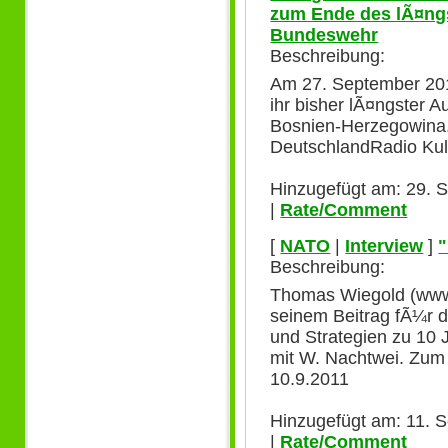
zum Ende des lÃ¤ng
Bundeswehr
Beschreibung:
Am 27. September 20
ihr bisher lÃ¤ngster A
Bosnien-Herzegowina.
DeutschlandRadio Kult
Hinzugefügt am: 29. 
|
Rate/Comment
[
NATO
|
Interview
]
Beschreibung:
Thomas Wiegold (www.
seinem Beitrag fÃ¼r 
und Strategien zu 10
mit W. Nachtwei. Zum
10.9.2011
Hinzugefügt am: 11. 
|
Rate/Comment