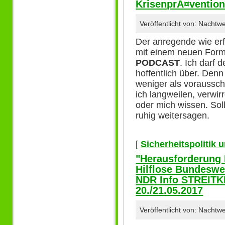
KrisenprÃ¤vention 
Veröffentlicht von: Nachtw
Der anregende wie er
mit einem neuen For
PODCAST
. Ich darf
hoffentlich über. Den
weniger als voraussc
ich langweilen, verwir
oder mich wissen. Sol
ruhig weitersagen.
[
Sicherheitspolitik
"Herausforderung
Hilflose Bundeswe
NDR Info STREIT
20./21.05.2017
Veröffentlicht von: Nacht