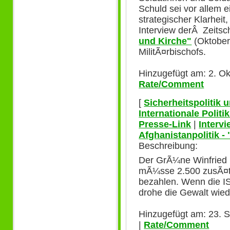
Schuld sei vor allem 
strategischer Klarheit
Interview derÂ Zeitsch
und Kirche"
(Oktober
MilitÃ¤rbischofs.
Hinzugefügt am: 2. Ok
Rate/Comment
[
Sicherheitspolitik
Internationale Polit
Presse-Link
|
Interv
Afghanistanpolitik -
Beschreibung:
Der GrÃ¼ne Winfried 
mÃ¼sse 2.500 zusÃ¤tz
bezahlen. Wenn die IS
drohe die Gewalt wiede
Hinzugefügt am: 23. 
|
Rate/Comment