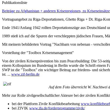
Publikationsliste
Beiträge zu Afghanistan + anderen Krisenregionen, zu Kriseneinsätze
Vortragsangebot zu Riga-Deportationen, Ghetto Riga + Dt. Riga-Kom
Ende 1941/Anfang 1942 rollten Deportationszüge aus Deutschland un
1989 stieß ich auf die Spuren der verschleppten jüdischen Frauen, M
Mit meinem bebilderten Vortrag "Nachbarn von nebenan - verschollen 
Vorstellung der "Toolbox Krisenmanagement"
Von der zivilen Krisenprävention bis zum Peacebuilding: Die 53-seit
einem Kolloquium im Bundestag in Berlin wurde die Schrift einem Fac
SWP ist die "Toolbox" ein wichtiger Beitrag zur friedens- und sicherh
ist. ...
www.zif-berlin.de
Auf dem Foto überreicht W. Nachtwei d
Mehr zur Rolle zivilgesellschaftlicher Akteure bei der zivilen Konflikt
bei der Plattform Zivile Konfliktbearbeitung
www.konfliktbearb
bei ZIVIK
www.ifa.de/forderprogramme/zivik/