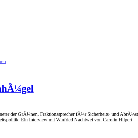
nen
rnhÃ¼gel
neter der GrÃ¼nen, Fraktionssprecher fÃ¼r Sicherheits- und AbrÃ¼stun
tspolitik. Ein Interview mit Winfried Nachtwei von Carolin Hilpert