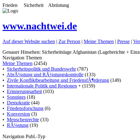
Frieden Sicherheit Abrüstung
www.nachtwei.de
Auf dieser Website suchen
|
Zur Person
|
Meine Themen
|
Presse
|
Ver
Genauer Hinsehen: Sicherheitslage Afghanistan (Lageberichte + Ein
Navigation Themen
Meine Themen
(2454)
•
Sicherheitspolitik und Bundeswehr
(787)
•
AbrÃ¼stung und RÃ¼stungskontrolle
(133)
•
Zivile Konfliktbearbeitung und FriedensfÃ¶rderung
(149)
•
Internationale Politik und Regionen
+ (1159)
•
Erinnerungsarbeit
(103)
•
Sonstiges
(18)
•
Demokratie
(44)
•
Friedensforschung
(6)
•
Konversion
(3)
•
Menschenrechte
(33)
•
RÃ¼stung
(19)
Navigation Publ.-Typ