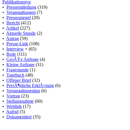
Publikationstyp
•
Pressemitteilung
(319)
•
Veranstaltungen
(7)
•
Pressespiegel
(20)
•
Bericht
(412)
•
Artikel
(227)
•
Aktuelle Stunde
(2)
•
Antrag
(59)
•
Presse-Link
(108)
•
Interview
+ (65)
•
Rede
(111)
•
GroÃŸe Anfrage
(4)
•
Kleine Anfrage
(31)
•
Fragestunde
(1)
•
Tagebuch
(48)
•
Offener Brief
(32)
•
PersÃ¶nliche ErklÃ¤rung
(6)
•
Veranstaltungstipp
(6)
•
Vortrag
(23)
•
Stellungnahme
(60)
•
Weblink
(17)
•
Aufruf
(5)
•
Dokumentiert
(35)