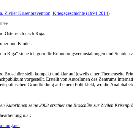
n, Ziviler Krisenprävention, Kriegsgeschichte (1994-2014)
itee
d Österreich nach Riga.
änner und Kinder.
in Riga" stehe ich gern für Erinnerungsveranstaltungen und Schulen z
ige Broschüre stellt kompakt und klar auf jeweils einer Themenseite Pr
hpublikum vorgestellt. Erstellt von AutorInnen des Zentrums Internati
eitspolitischen Grundbildung auf einem Politikfeld, wo die Analphabete
en AutorInnen seine 2008 erschienene Broschüre zur Zivilen Krisenpr
bearbeitung u.a.:
eitung.net