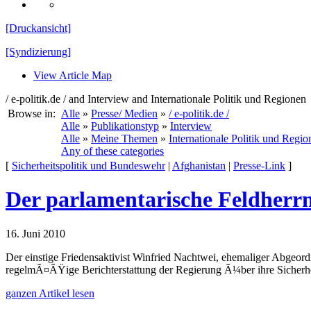
[Druckansicht]
[Syndizierung]
View Article Map
/ e-politik.de / and Interview and Internationale Politik und Regionen
Browse in:
Alle
»
Presse/ Medien
»
/ e-politik.de /
Alle
»
Publikationstyp
»
Interview
Alle
»
Meine Themen
»
Internationale Politik und Regio
Any of these categories
[
Sicherheitspolitik und Bundeswehr
|
Afghanistan
|
Presse-Link
]
Der parlamentarische Feldher
16. Juni 2010
Der einstige Friedensaktivist Winfried Nachtwei, ehemaliger Abgeord
regelmÃ¤ÃŸige Berichterstattung der Regierung Ã¼ber ihre Sicherhei
ganzen Artikel lesen