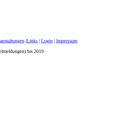
anstaltungen
|
Links
|
Login
|
Impressum
zelmeldungen) bis 2019