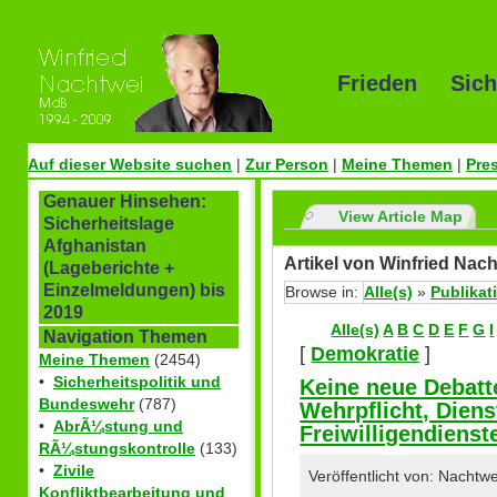
Frieden Sich
Auf dieser Website suchen
|
Zur Person
|
Meine Themen
|
Pre
Genauer Hinsehen:
View Article Map
Sicherheitslage
Afghanistan
Artikel von Winfried Nach
(Lageberichte +
Einzelmeldungen) bis
Browse in:
Alle(s)
»
Publikat
2019
Alle(s)
A
B
C
D
E
F
G
I
Navigation Themen
[
Demokratie
]
Meine Themen
(2454)
•
Sicherheitspolitik und
Keine neue Debatt
Bundeswehr
(787)
Wehrpflicht, Dienst
•
AbrÃ¼stung und
Freiwilligendienst
RÃ¼stungskontrolle
(133)
•
Zivile
Veröffentlicht von: Nacht
Konfliktbearbeitung und