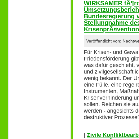
WIRKSAMER fÃ¶rde
Umsetzungsbericht
Bundesregierung 
Stellungnahme des 
KrisenprÃ¤ventio
Veröffentlicht von: Nachtw
Für Krisen- und Gewa
Friedensförderung gibt
was dafür geschieht, 
und zivilgesellschaftl
wenig bekannt. Der Um
eine Fülle, eine rege
Instrumenten, Maßnah
Krisenverhinderung u
sollen. Reichen sie a
werden - angesichts de
destruktiver Prozesse
[
Zivile Konfliktbear