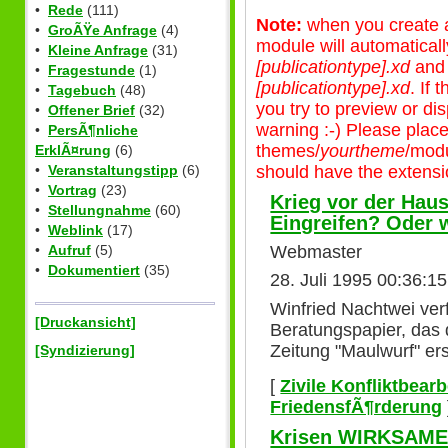
•
Rede
(111)
Note:
when you create a 
•
GroÃŸe Anfrage
(4)
module will automatical
•
Kleine Anfrage
(31)
[publicationtype].xd
an
•
Fragestunde
(1)
[publicationtype].xd
. If
•
Tagebuch
(48)
you try to preview or disp
•
Offener Brief
(32)
warning :-) Please plac
•
PersÃ¶nliche
themes/
yourtheme
/modu
ErklÃ¤rung
(6)
should have the extensio
•
Veranstaltungstipp
(6)
•
Vortrag
(23)
Krieg vor der Ha
•
Stellungnahme
(60)
Eingreifen? Oder 
•
Weblink
(17)
•
Aufruf
(5)
Webmaster
•
Dokumentiert
(35)
28. Juli 1995 00:36:1
Winfried Nachtwei ver
[Druckansicht]
Beratungspapier, das 
Zeitung "Maulwurf" er
[Syndizierung]
[
Zivile Konfliktbear
FriedensfÃ¶rderung
Krisen WIRKSAMER