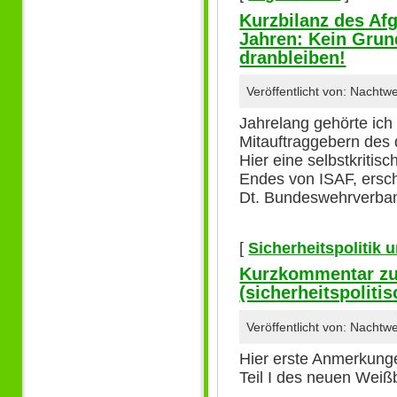
Kurzbilanz des Af
Jahren: Kein Grund
dranbleiben!
Veröffentlicht von: Nacht
Jahrelang gehörte ich
Mitauftraggebern des 
Hier eine selbstkritis
Endes von ISAF, ersc
Dt. Bundeswehrverba
[
Sicherheitspolitik
Kurzkommentar z
(sicherheitspolitisc
Veröffentlicht von: Nachtw
Hier erste Anmerkunge
Teil I des neuen Wei