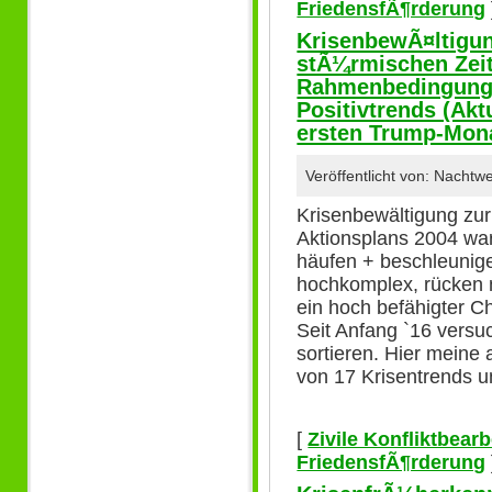
FriedensfÃ¶rderung
KrisenbewÃ¤ltigun
stÃ¼rmischen Zeit
Rahmenbedingunge
Positivtrends (Ak
ersten Trump-Mon
Veröffentlicht von: Nacht
Krisenbewältigung zur
Aktionsplans 2004 war
häufen + beschleunigen
hochkomplex, rücken n
ein hoch befähigter C
Seit Anfang `16 vers
sortieren. Hier meine
von 17 Krisentrends u
[
Zivile Konfliktbear
FriedensfÃ¶rderung