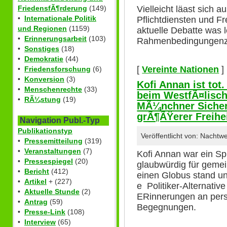
Vielleicht läast sich 
FriedensfÃ¶rderung
(149)
•
Internationale Politik
Pflichtdiensten und Fre
und Regionen
(1159)
aktuelle Debatte was 
•
Erinnerungsarbeit
(103)
Rahmenbedingungenz.T
•
Sonstiges
(18)
•
Demokratie
(44)
[
Vereinte Nationen
]
•
Friedensforschung
(6)
•
Konversion
(3)
Kofi Annan ist to
•
Menschenrechte
(33)
beim WestfÃ¤lisch
•
RÃ¼stung
(19)
MÃ¼nchner Sicherh
grÃ¶ÃŸerer Freihe
Navigation Publ.-Typ
Publikationstyp
Veröffentlicht von: Nacht
•
Pressemitteilung
(319)
•
Veranstaltungen
(7)
Kofi Annan war ein Spi
•
Pressespiegel
(20)
glaubwürdig für geme
•
Bericht
(412)
einen Globus stand un
•
Artikel
+ (227)
e Politiker-Alternati
•
Aktuelle Stunde
(2)
ERinnerungen an persö
•
Antrag
(59)
Begegnungen.
•
Presse-Link
(108)
•
Interview
(65)