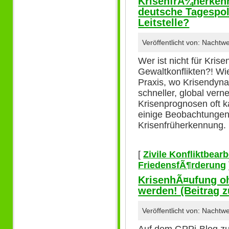
KrisenfrÃ¼herkenn
deutsche Tagespol
Leitstelle?
Veröffentlicht von: Nacht
Wer ist nicht für Kris
Gewaltkonflikten?! Wie
Praxis, wo Krisendyn
schneller, global vern
Krisenprognosen oft 
einige Beobachtungen 
Krisenfrüherkennung
[
Zivile Konfliktbear
FriedensfÃ¶rderung
KrisenhÃ¤ufung oh
werden! (Beitrag z
Veröffentlicht von: Nacht
Auf dem GPPi-Blog z