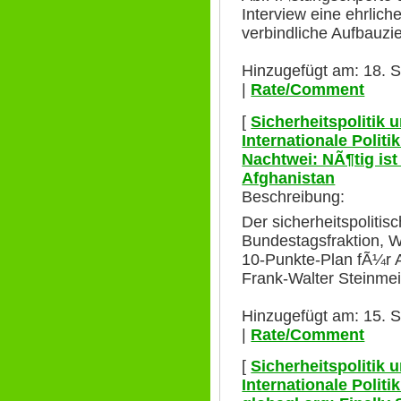
Interview eine ehrli
verbindliche Aufbauzie
Hinzugefügt am: 18. 
|
Rate/Comment
[
Sicherheitspolitik
Internationale Polit
Nachtwei: NÃ¶tig is
Afghanistan
Beschreibung:
Der sicherheitspoliti
Bundestagsfraktion, Wi
10-Punkte-Plan fÃ¼r 
Frank-Walter Steinmei
Hinzugefügt am: 15. 
|
Rate/Comment
[
Sicherheitspolitik
Internationale Polit