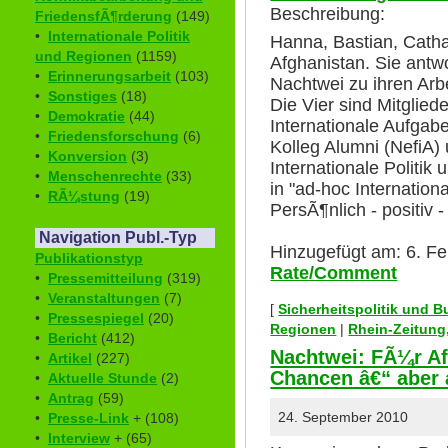
Beschreibung:
FriedensfÃ¶rderung
(149)
•
Internationale Politik
Hanna, Bastian, Catha
und Regionen
(1159)
Afghanistan. Sie antw
•
Erinnerungsarbeit
(103)
Nachtwei zu ihren Ar
•
Sonstiges
(18)
Die Vier sind Mitglie
•
Demokratie
(44)
Internationale Aufgabe
•
Friedensforschung
(6)
Kolleg Alumni (NefiA
•
Konversion
(3)
Internationale Politi
•
Menschenrechte
(33)
in "ad-hoc Internation
•
RÃ¼stung
(19)
PersÃ¶nlich - positiv - 
Navigation Publ.-Typ
Hinzugefügt am: 6. Fe
Publikationstyp
Rate/Comment
•
Pressemitteilung
(319)
•
Veranstaltungen
(7)
[
Sicherheitspolitik und 
•
Pressespiegel
(20)
Regionen
|
Rhein-Zeitung
•
Bericht
(412)
Nachtwei: FÃ¼r Af
•
Artikel
(227)
Chancen â€“ aber 
•
Aktuelle Stunde
(2)
•
Antrag
(59)
24. September 2010
•
Presse-Link
+ (108)
•
Interview
+ (65)