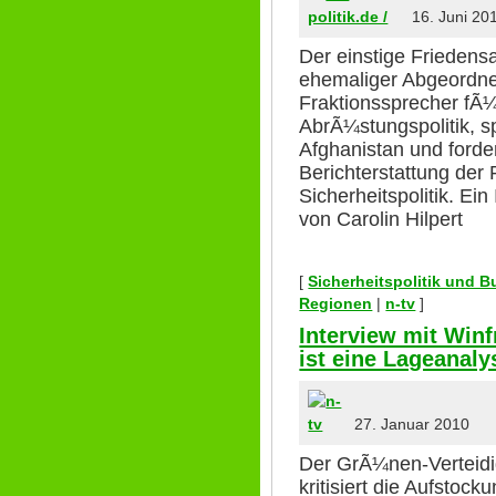
16. Juni 20
Der einstige Friedensa
ehemaliger Abgeordn
Fraktionssprecher fÃ¼
AbrÃ¼stungspolitik, sp
Afghanistan und ford
Berichterstattung der
Sicherheitspolitik. Ei
von Carolin Hilpert
[
Sicherheitspolitik und 
Regionen
|
n-tv
]
Interview mit Winf
ist eine Lageanaly
27. Januar 2010
Der GrÃ¼nen-Verteidi
kritisiert die Aufstoc