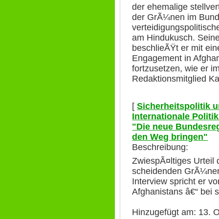
der ehemalige stellve
der GrÃ¼nen im Bund
verteidigungspolitisch
am Hindukusch. Seine
beschlieÃŸt er mit ei
Engagement in Afghan
fortzusetzen, wie er i
Redaktionsmitglied Ka
[
Sicherheitspolitik
Internationale Polit
"Die neue Bundesre
den Weg bringen"
Beschreibung:
ZwiespÃ¤ltiges Urtei
scheidenden GrÃ¼nen 
Interview spricht er v
Afghanistans â€“ bei 
Hinzugefügt am: 13. O