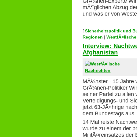
GrÃ¼nen-Experte Win
mÃ¶glichen Abzug de
und was er von Weste
[
Sicherheitspolitik und 
Regionen
|
WestfÃ¤lische
Interview: Nacht
Afghanistan
MÃ¼nster - 15 Jahre 
GrÃ¼nen-Politiker Wi
seiner Partei zu allen
Verteidigungs- und Sic
jetzt 63-JÃ¤hrige nach
dem Bundestags aus.
14 Mal reiste Nachtwe
wurde zu einem der pr
MilitÃ¤reinsatzes de