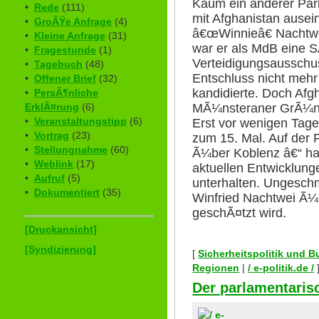
Kaum ein anderer Parl
•
Rede
(111)
mit Afghanistan ausei
•
GroÃŸe Anfrage
(4)
â€œWinnieâ€ Nachtwe
•
Kleine Anfrage
(31)
war er als MdB eine 
•
Fragestunde
(1)
Verteidigungsausschu
•
Tagebuch
(48)
Entschluss nicht meh
•
Offener Brief
(32)
kandidierte. Doch Afg
•
PersÃ¶nliche
ErklÃ¤rung
(6)
MÃ¼nsteraner GrÃ¼nen
•
Veranstaltungstipp
(6)
Erst vor wenigen Tagen
•
Vortrag
(23)
zum 15. Mal. Auf der 
•
Stellungnahme
(60)
Ã¼ber Koblenz â€“ hat
•
Weblink
(17)
aktuellen Entwicklun
•
Aufruf
(5)
unterhalten. Ungesch
•
Dokumentiert
(35)
Winfried Nachtwei Ã¼
geschÃ¤tzt wird.
[Druckansicht]
[Syndizierung]
[
Sicherheitspolitik und 
Regionen
|
/ e-politik.de /
Der parlamentaris