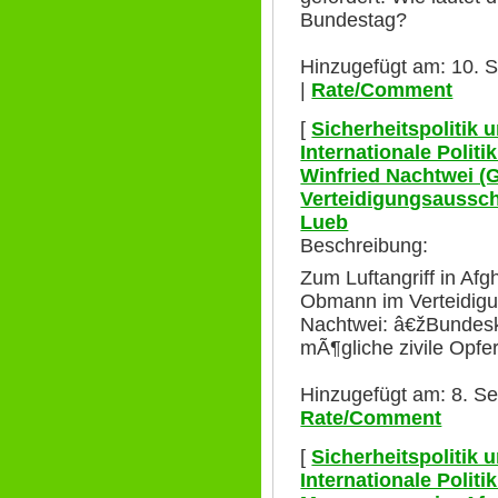
Bundestag?
Hinzugefügt am: 10. 
|
Rate/Comment
[
Sicherheitspolitik
Internationale Polit
Winfried Nachtwei 
Verteidigungsaussc
Lueb
Beschreibung:
Zum Luftangriff in Af
Obmann im Verteidigu
Nachtwei: â€žBundesk
mÃ¶gliche zivile Opfe
Hinzugefügt am: 8. S
Rate/Comment
[
Sicherheitspolitik
Internationale Polit