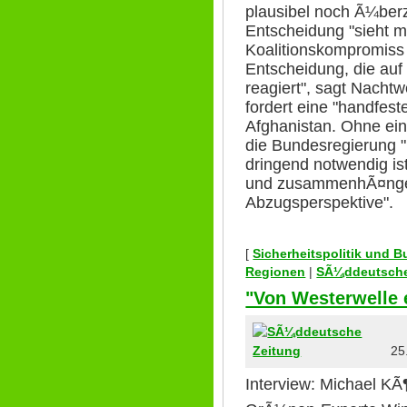
plausibel noch Ã¼ber
Entscheidung "sieht m
Koalitionskompromiss 
Entscheidung, die auf
reagiert", sagt Nachtwe
fordert eine "handfest
Afghanistan. Ohne ei
die Bundesregierung "n
dringend notwendig is
und zusammenhÃ¤ngen
Abzugsperspektive".
[
Sicherheitspolitik und 
Regionen
|
SÃ¼ddeutsche
"Von Westerwelle 
25.
Interview: Michael KÃ