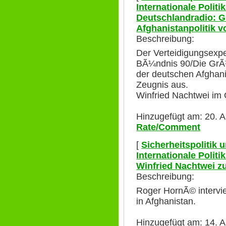
Internationale Polit
Deutschlandradio: G
Afghanistanpolitik v
Beschreibung:
Der Verteidigungsexpe
BÃ¼ndnis 90/Die GrÃ¼
der deutschen Afghani
Zeugnis aus.
Winfried Nachtwei im 
Hinzugefügt am: 20. A
Rate/Comment
[
Sicherheitspolitik
Internationale Polit
Winfried Nachtwei z
Beschreibung:
Roger HornÃ© intervi
in Afghanistan.
Hinzugefügt am: 14. A