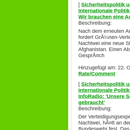
[
Sicherheitspolitik
Internationale Polit
Wir brauchen eine A
Beschreibung:
Nach dem erneuten A
fordert GrÃ¼nen-Verte
Nachtwei eine neue St
Afghanistan. Einen Ab
GesprÃ¤ch
Hinzugefügt am: 22. O
Rate/Comment
[
Sicherheitspolitik
Internationale Polit
InfoRadio: 'Unsere 
gebraucht'
Beschreibung:
Der Verteidigungsexp
Nachtwei, hÃ¤lt an de
Bundeswehr fest. Das