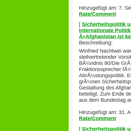
Hinzugefügt am: 7. S
Rate/Comment
[
Sicherheitspolitik
Internationale Polit
Â»Afghanistan ist 
Beschreibung:
Winfried Nachtwei wa
stellvertretender Vors
BÃ¼ndnis 90/Die GrÃ¼
Fraktionssprecher fÃ¼
AbrÃ¼stungspolitik. Er
grÃ¼nen Sicherheitspo
Gestaltung des Afgha
beteiligt. Zum Ende de
aus dem Bundestag a
Hinzugefügt am: 31. A
Rate/Comment
[
Sicherheitspolitik