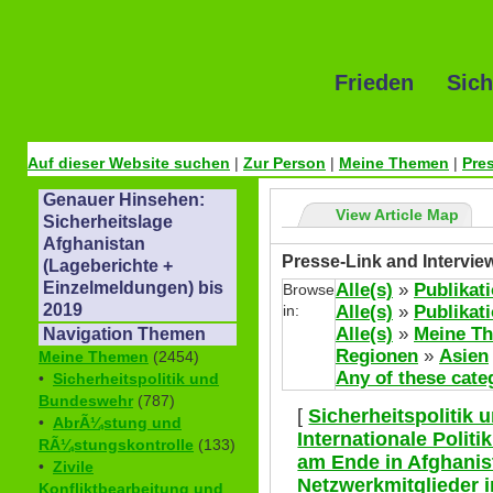
Frieden Sich
Auf dieser Website suchen
|
Zur Person
|
Meine Themen
|
Pre
Genauer Hinsehen:
View Article Map
Sicherheitslage
Afghanistan
Presse-Link and Intervie
(Lageberichte +
Einzelmeldungen) bis
Alle(s)
»
Publikat
Browse
2019
in:
Alle(s)
»
Publikat
Alle(s)
»
Meine T
Navigation Themen
Regionen
»
Asien
Meine Themen
(2454)
Any of these cate
•
Sicherheitspolitik und
Bundeswehr
(787)
[
Sicherheitspolitik
•
AbrÃ¼stung und
Internationale Polit
RÃ¼stungskontrolle
(133)
am Ende in Afghanis
•
Zivile
Netzwerkmitglieder 
Konfliktbearbeitung und