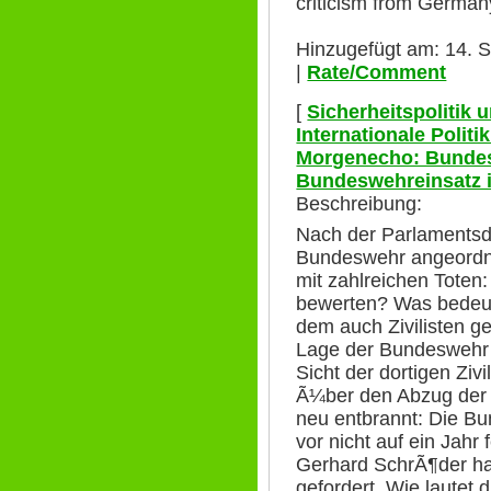
criticism from Germany
Hinzugefügt am: 14. 
|
Rate/Comment
[
Sicherheitspolitik
Internationale Polit
Morgenecho: Bundes
Bundeswehreinsatz i
Beschreibung:
Nach der Parlamentsd
Bundeswehr angeordn
mit zahlreichen Toten: 
bewerten? Was bedeu
dem auch Zivilisten g
Lage der Bundeswehr 
Sicht der dortigen Zi
Ã¼ber den Abzug der 
neu entbrannt: Die Bu
vor nicht auf ein Jahr
Gerhard SchrÃ¶der hat
gefordert. Wie lautet