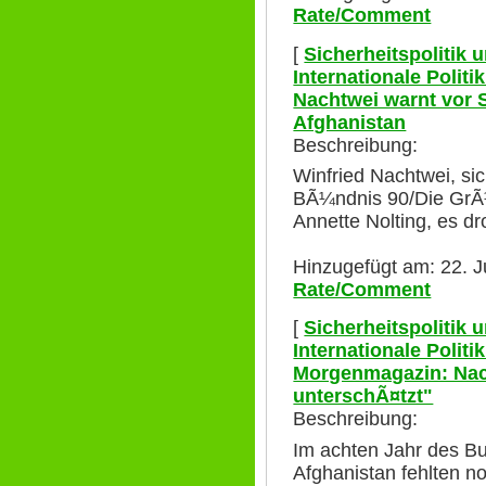
Rate/Comment
[
Sicherheitspolitik
Internationale Polit
Nachtwei warnt vor S
Afghanistan
Beschreibung:
Winfried Nachtwei, sic
BÃ¼ndnis 90/Die GrÃ
Annette Nolting, es d
Hinzugefügt am: 22. J
Rate/Comment
[
Sicherheitspolitik
Internationale Polit
Morgenmagazin: Nac
unterschÃ¤tzt"
Beschreibung:
Im achten Jahr des B
Afghanistan fehlten n