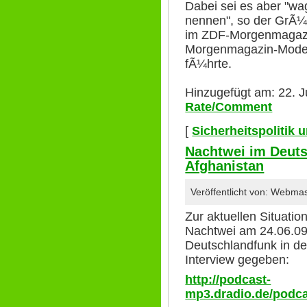
Dabei sei es aber "wa
nennen", so der GrÃ¼n
im ZDF-Morgenmagazin
Morgenmagazin-Modera
fÃ¼hrte.
Hinzugefügt am: 22. J
Rate/Comment
[
Sicherheitspolitik
Nachtwei im Deuts
Afghanistan
Veröffentlicht von: Webma
Zur aktuellen Situatio
Nachtwei am 24.06.09
Deutschlandfunk in de
Interview gegeben:
http://podcast-
mp3.dradio.de/podc