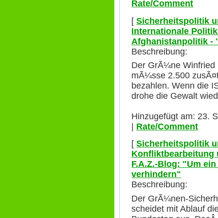
Rate/Comment
[
Sicherheitspolitik
Internationale Polit
Afghanistanpolitik -
Beschreibung:
Der GrÃ¼ne Winfried 
mÃ¼sse 2.500 zusÃ¤tz
bezahlen. Wenn die IS
drohe die Gewalt wiede
Hinzugefügt am: 23. 
|
Rate/Comment
[
Sicherheitspolitik
Konfliktbearbeitung
F.A.Z.-Blog: "Um ei
verhindern"
Beschreibung:
Der GrÃ¼nen-Sicherhei
scheidet mit Ablauf d