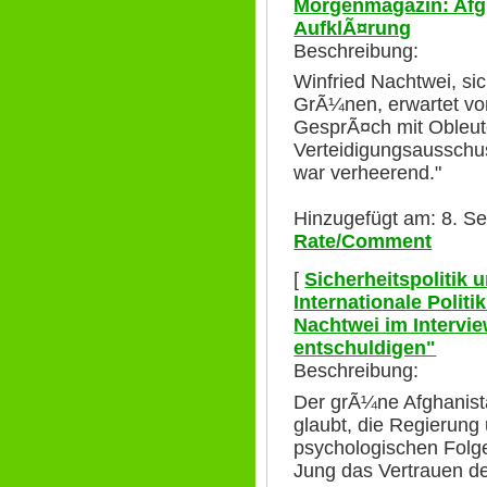
Morgenmagazin: Afgh
AufklÃ¤rung
Beschreibung:
Winfried Nachtwei, sic
GrÃ¼nen, erwartet vo
GesprÃ¤ch mit Obleu
Verteidigungsausschus
war verheerend."
Hinzugefügt am: 8. S
Rate/Comment
[
Sicherheitspolitik
Internationale Polit
Nachtwei im Intervi
entschuldigen"
Beschreibung:
Der grÃ¼ne Afghanist
glaubt, die Regierung
psychologischen Folg
Jung das Vertrauen der