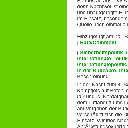
Bundestag aus. DasÂ 
denn Nachtwei ist ein
und unaufgeregte Ei
im Einsatz, besonders
Quelle noch einmal an
Hinzugefügt am: 22. 
|
Rate/Comment
[
Sicherheitspolitik
Internationale Polit
internationalepolitik
in der Budeâ€œ: Int
Beschreibung:
In der Nacht zum 4. 
Kampfjets auf Befehl 
in Kundus, Nordafghan
dem Luftangriff ums L
am Vorgehen der Bund
verschÃ¤rft sich die 
Einsatz. Winfried Nach
AbrÃ¼stungsexperte d