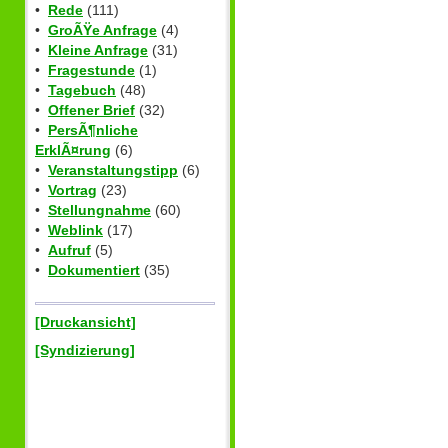
•
Rede
(111)
•
GroÃŸe Anfrage
(4)
•
Kleine Anfrage
(31)
•
Fragestunde
(1)
•
Tagebuch
(48)
•
Offener Brief
(32)
•
PersÃ¶nliche
ErklÃ¤rung
(6)
•
Veranstaltungstipp
(6)
•
Vortrag
(23)
•
Stellungnahme
(60)
•
Weblink
(17)
•
Aufruf
(5)
•
Dokumentiert
(35)
[Druckansicht]
[Syndizierung]