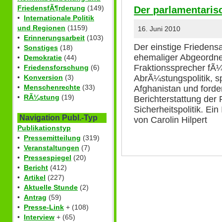
FriedensfÃ¶rderung
(149)
Der parlamentaris
•
Internationale Politik
und Regionen
(1159)
16. Juni 2010
•
Erinnerungsarbeit
(103)
Der einstige Friedensa
•
Sonstiges
(18)
ehemaliger Abgeordn
•
Demokratie
(44)
Fraktionssprecher fÃ¼
•
Friedensforschung
(6)
AbrÃ¼stungspolitik, sp
•
Konversion
(3)
•
Menschenrechte
(33)
Afghanistan und ford
•
RÃ¼stung
(19)
Berichterstattung der
Sicherheitspolitik. Ei
Navigation Publ.-Typ
von Carolin Hilpert
Publikationstyp
•
Pressemitteilung
(319)
•
Veranstaltungen
(7)
•
Pressespiegel
(20)
•
Bericht
(412)
•
Artikel
(227)
•
Aktuelle Stunde
(2)
•
Antrag
(59)
•
Presse-Link
+ (108)
•
Interview
+ (65)