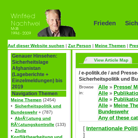
Frieden Sich
Auf dieser Website suchen
|
Zur Person
|
Meine Themen
|
Pre
Genauer Hinsehen:
View Article Map
Sicherheitslage
Afghanistan
/ e-politik.de / and Press
(Lageberichte +
Sicherheitspolitik und 
Einzelmeldungen) bis
Alle
»
Presse/ M
2019
Browse
in:
Alle
»
Publikati
Navigation Themen
Alle
»
Publikati
Meine Themen
(2454)
Alle
»
Meine Th
•
Sicherheitspolitik und
Bundeswehr
Bundeswehr
+ (787)
Any of these ca
•
AbrÃ¼stung und
RÃ¼stungskontrolle
(133)
[
Internationale Poli
•
Zivile
]
Konfliktbearbeitung und