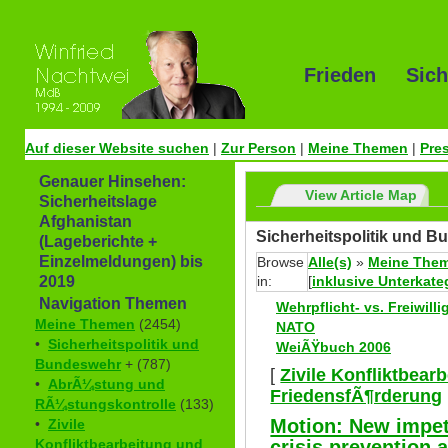
Frieden Sich
Auf dieser Website suchen
|
Zur Person
|
Meine Themen
|
Pre
Genauer Hinsehen:
View Article Map
Sicherheitslage
Afghanistan
Sicherheitspolitik und 
(Lageberichte +
Einzelmeldungen) bis
Browse
Alle(s)
»
Meine The
in:
[
inklusive Unterkate
2019
Navigation Themen
Wehrpflicht- vs. Freiwill
Meine Themen
(2454)
NATO
•
Sicherheitspolitik und
WeiÃŸbuch 2006
Bundeswehr
+ (787)
[
Zivile Konfliktbear
•
AbrÃ¼stung und
FriedensfÃ¶rderung
RÃ¼stungskontrolle
(133)
Motion: New impetu
•
Zivile
crisis prevention 
Konfliktbearbeitung und