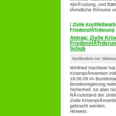
AbrÃ¼stung, und
Cor
lÃ¤ndliche RÃ¤ume und
[
Zivile Konfliktbear
FriedensfÃ¶rderung
Antrag: Zivile Kri
FriedensfÃ¶rderun
Schub
Veröffentlicht von: Webma
Winfried Nachtwei hat 
KrisenprÃ¤vention init
18.06.09 im Bundestag
Bundesregierung redet
Sicherheit, tut aber n
RÃ¼ckstand der zivil
Zivile KrisenprÃ¤venti
gebracht werden.
Hinweis: