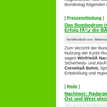
Bundestag folgenden 
[
Pressemitteilung
]
Das Bombodrom ist
Erfolg fÃ¼r die BÃ
Veröffentlicht von: Webma
Zum Verzicht der Bund
Nutzung der Kyritz-Ru
sagen
WinfriedÂ Nac
Sicherheits- und AbrÃ
CorneliaÂ Behm,
Spr
Entwicklung und region
[
Rede
]
Nachtwei: Radarge
Ost und West glei