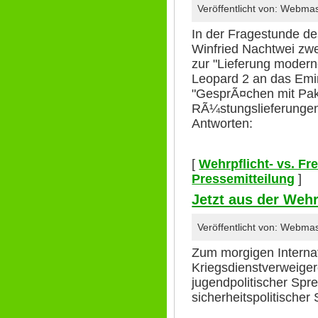
Veröffentlicht von: Webma
In der Fragestunde de
Winfried Nachtwei zw
zur "Lieferung moder
Leopard 2 an das Emir
"GesprÃ¤chen mit Pak
RÃ¼stungslieferungen
Antworten:
[
Wehrpflicht- vs. Fr
Pressemitteilung
]
Jetzt aus der Wehr
Veröffentlicht von: Webma
Zum morgigen Interna
Kriegsdienstverweige
jugendpolitischer Spr
sicherheitspolitischer