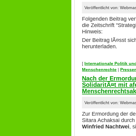
Veröffentlicht von: Webma
Folgenden Beitrag ver
die Zeitschrift "Strate
Hinweis:
Der Beitrag lÃ¤sst si
herunterladen.
[
Internationale Politik u
Menschenrechte
|
Pressem
Nach der Ermordun
SolidaritÃ¤t mit a
Menschenrechtsakt
Veröffentlicht von: Webma
Zur Ermordung der deu
Sitara Achaksai durch 
Winfried Nachtwei
, 