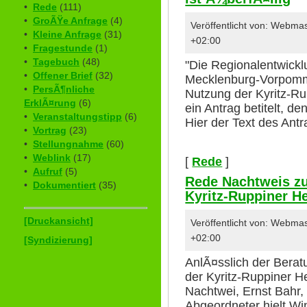
•
Rede
(111)
•
GroÃŸe Anfrage
(4)
Veröffentlicht von: Webma
•
Kleine Anfrage
(31)
+02:00
•
Fragestunde
(1)
•
Tagebuch
(48)
"Die Regionalentwick
•
Offener Brief
(32)
Mecklenburg-Vorpommer
•
PersÃ¶nliche
Nutzung der Kyritz-Rup
ErklÃ¤rung
(6)
ein Antrag betitelt, de
•
Veranstaltungstipp
(6)
Hier der Text des Antr
•
Vortrag
(23)
•
Stellungnahme
(60)
•
Weblink
(17)
[
Rede
]
•
Aufruf
(5)
Rede Nachtweis zu
•
Dokumentiert
(35)
Kyritz-Ruppiner H
[Druckansicht]
Veröffentlicht von: Webma
+02:00
[Syndizierung]
AnlÃ¤sslich der Berat
der Kyritz-Ruppiner H
Nachtwei, Ernst Bahr,
Abgeordneter hielt Wi