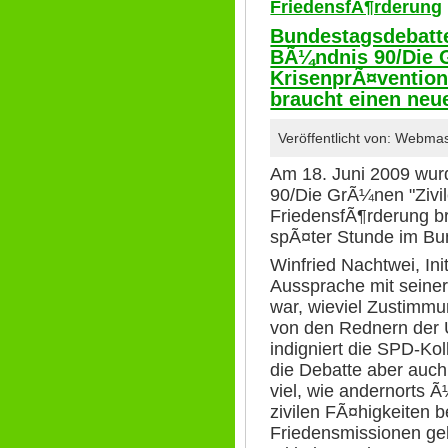
FriedensfÃ¶rderung
Bundestagsdebatt
BÃ¼ndnis 90/Die 
KrisenprÃ¤vention
braucht einen neu
Veröffentlicht von: Webma
Am 18. Juni 2009 wur
90/Die GrÃ¼nen "Zivi
FriedensfÃ¶rderung b
spÃ¤ter Stunde im Bu
Winfried Nachtwei, Ini
Aussprache mit seine
war, wieviel Zustimm
von den Rednern der U
indigniert die SPD-Kol
die Debatte aber auc
viel, wie andernorts 
zivilen FÃ¤higkeiten b
Friedensmissionen gek