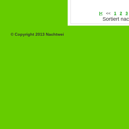
|<
<<
1
2
3
Sortiert na
© Copyright 2013 Nachtwei