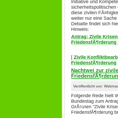
Initiative und Kompet
sicherheitspolitische
diese zivilen FÃ¤higke
weiter nur eine Sache
Debatte findet sich hie
Hinweis:
Antrag: Zivile Krise
FriedensfÃ¶rderung
[
Zivile Konfliktbear
FriedensfÃ¶rderung
Nachtwei zur zivi
FriedensfÃ¶rderu
Veröffentlicht von: Webma
Folgende Rede hielt 
Bundestag zum Antra
GrÃ¼nen "Zivile Kris
FriedensfÃ¶rderung b