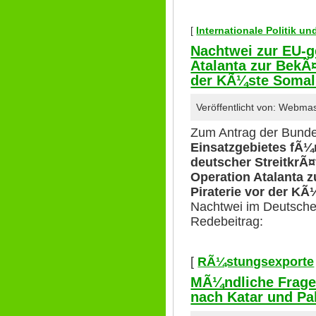
[
Internationale Politik u
Nachtwei zur EU-g
Atalanta zur BekÃ¤
der KÃ¼ste Somal
Veröffentlicht von: Webma
Zum Antrag der Bunde
Einsatzgebietes fÃ¼r
deutscher StreitkrÃ¤
Operation Atalanta 
Piraterie vor der K
Nachtwei im Deutsche
Redebeitrag:
[
RÃ¼stungsexporte
MÃ¼ndliche Frage
nach Katar und Pa