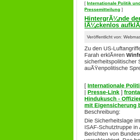
[
Internationale Politik u
Pressemitteilung
]
HintergrÃ¼nde der
lÃ¼ckenlos aufkl
Veröffentlicht von: Webma
Zu den US-Luftangriff
Farah erklÃ¤ren
Winf
sicherheitspolitischer
auÃŸenpolitische Spre
[
Internationale Poli
|
Presse-Link
]
front
Hindukusch - Offizie
mit Eigensicherung 
Beschreibung:
Die Sicherheitslage i
ISAF-Schutztruppe in 
Berichten von Bundesw