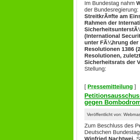
Im Bundestag nahm
W
der Bundesregierung: 
StreitkrÃ¤fte am E
Rahmen der Internat
SicherheitsunterstÃ
(International Secur
unter FÃ¼hrung der
Resolutionen 1386 (
Resolutionen, zuletz
Sicherheitsrats der 
Stellung:
[
Pressemitteilung
]
Petitionsausschus
gegen Bombodro
Veröffentlicht von: Webma
Zum Beschluss des Pe
Deutschen Bundestag
Winfried Nachtwei,
S