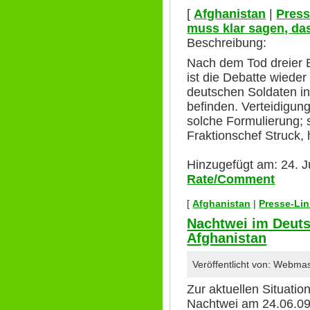
[
Afghanistan
|
Press
muss klar sagen, das
Beschreibung:
Nach dem Tod dreier 
ist die Debatte wieder
deutschen Soldaten i
befinden. Verteidigun
solche Formulierung;
Fraktionschef Struck,
Hinzugefügt am: 24. J
Rate/Comment
[
Afghanistan
|
Presse-Li
Nachtwei im Deuts
Afghanistan
Veröffentlicht von: Webma
Zur aktuellen Situatio
Nachtwei am 24.06.09