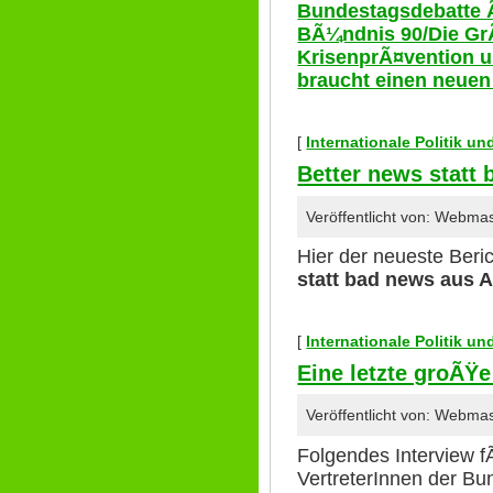
Bundestagsdebatte 
BÃ¼ndnis 90/Die Gr
KrisenprÃ¤vention 
braucht einen neue
[
Internationale Politik u
Better news statt
Veröffentlicht von: Webma
Hier der neueste Beric
statt bad news aus 
[
Internationale Politik u
Eine letzte groÃŸ
Veröffentlicht von: Webma
Folgendes Interview f
VertreterInnen der B