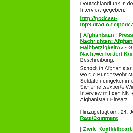
Deutschlandfunk in de
Interview gegeben:
http://podcast-
mp3.dradio.de/podc
[
Afghanistan
|
Press
Nachrichten: Afghan
HalbherzigkeitÂ« - 
Nachtwei fordert K
Beschreibung:
Schock in Afghanistan
wo die Bundeswehr stat
Soldaten umgekomme
Sicherheitsexperte Wi
Interview mit den NN
Afghanistan-Einsatz.
Hinzugefügt am: 24. J
Rate/Comment
[
Zivile Konfliktbear