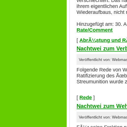
verschlechtert. Das h
ihrem eigentlichen Au
Wiederaufbaus, nich
Hinzugefügt am: 30. A
Rate/Comment
[
AbrÃ¼stung und R
Nachtwei zum Verb
Veröffentlicht von: Webma
Folgende Rede von Wi
Ratifizierung des Ãœ
Streumunition wurde z
[
Rede
]
Nachtwei zum Weh
Veröffentlicht von: Webma