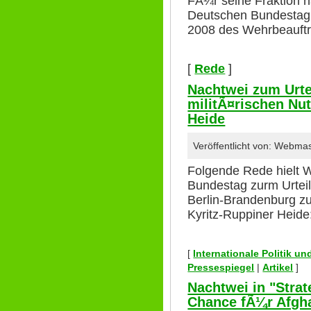
FÃ¼r seine Fraktion 
Deutschen Bundestag 
2008 des Wehrbeauftr
[
Rede
]
Nachtwei zum Urte
militÃ¤rischen Nu
Heide
Veröffentlicht von: Webma
Folgende Rede hielt 
Bundestag zurm Urtei
Berlin-Brandenburg zu
Kyritz-Ruppiner Heide
[
Internationale Politik u
Pressespiegel
|
Artikel
]
Nachtwei in "Strat
Chance fÃ¼r Afgh