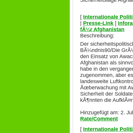
Sicherheitslage Afgha
[
Internationale Poli
|
Presse-Link
]
infor
fÃ¼r Afghanistan
Beschreibung:
Der sicherheitspoliti
BÃ¼ndnis90/Die GrÃ¼n
den Einsatz von Awac
Afghanistan als sinnvo
habe in den vergange
zugenommen, aber es
landesweite Luftkontro
Ãœberwachung mit Awa
Sicherheit der Solda
kÃ¶nnten die AufklÃ¤r
Hinzugefügt am: 2. Ju
Rate/Comment
[
Internationale Poli