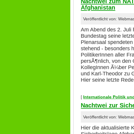
Nachtwei zum NAT
Afghanistan
Veröffentlicht von: Webma
Am Abend des 2. Juli 
Bundestag seine letzt
Plenarsaal spendeten 
stehend - besonders h
PolitikerInnen aller F
persÃ¶nlich, von de
KollegInnen Ã¼ber Pet
und Karl-Theodor zu G
Hier seine letzte Red
[
Internationale Politik u
Nachtwei zur Siche
Veröffentlicht von: Webma
Hier die aktualisierte