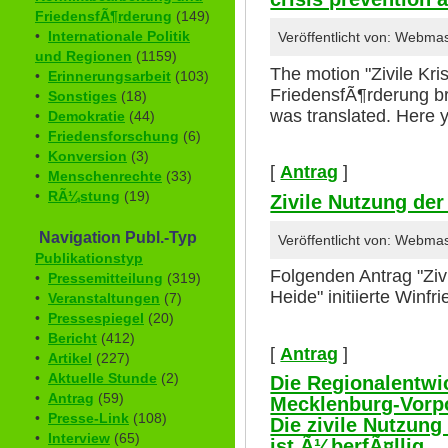
FriedensfÃ¶rderung
(149)
•
Internationale Politik
Veröffentlicht von: Webma
und Regionen
(1159)
The motion "Zivile Kr
•
Erinnerungsarbeit
(103)
FriedensfÃ¶rderung b
•
Sonstiges
(18)
was translated. Here 
•
Demokratie
(44)
•
Friedensforschung
(6)
•
Konversion
(3)
[
Antrag
]
•
Menschenrechte
(33)
•
RÃ¼stung
(19)
Zivile Nutzung der
Navigation Publ.-Typ
Veröffentlicht von: Webma
Publikationstyp
Folgenden Antrag "Ziv
•
Pressemitteilung
(319)
Heide" initiierte Winfr
•
Veranstaltungen
(7)
•
Pressespiegel
(20)
•
Bericht
(412)
[
Antrag
]
•
Artikel
(227)
•
Aktuelle Stunde
(2)
Die Regionalentwi
•
Antrag
(59)
Mecklenburg-Vorpo
•
Presse-Link
(108)
Die zivile Nutzung
•
Interview
(65)
ist Ã¼berfÃ¤llig