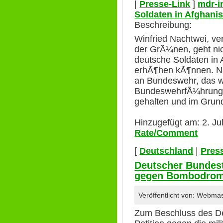
|
Presse-Link
]
mdr-i
Soldaten in Afghani
Beschreibung:
Winfried Nachtwei, ve
der GrÃ¼nen, geht ni
deutsche Soldaten in 
erhÃ¶hen kÃ¶nnen. N
an Bundeswehr, das w
BundeswehrfÃ¼hrung z
gehalten und im Grun
Hinzugefügt am: 2. Ju
Rate/Comment
[
Deutschland
|
Pres
Deutscher Bundest
gegen Bombodro
Veröffentlicht von: Webma
Zum Beschluss des D