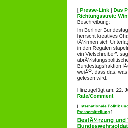
[
Presse-Link
]
Das P
Richtungsstreit: Win
Beschreibung:
Im Berliner Bundesta
herrscht kreatives Ch
tÃ¼rmen sich Unterla
in den Regalen stapeln
ein Vielschreiber", sag
abrÃ¼stungspolitisch
Bundestagsfraktion lÃ¤
weiÃŸ, dass das, was 
gelesen wird.
Hinzugefügt am: 22. J
Rate/Comment
[
Internationale Politik u
Pressemitteilung
]
BestÃ¼rzung und 
Bundeswehrsoldat