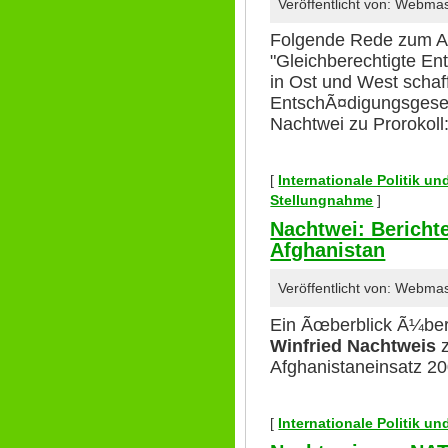
Veröffentlicht von: Webma
Folgende Rede zum An
"Gleichberechtigte En
in Ost und West scha
EntschÃ¤digungsgeset
Nachtwei zu Prorokoll
[
Internationale Politik u
Stellungnahme
]
Nachtwei: Bericht
Afghanistan
Veröffentlicht von: Webma
Ein Ãœberblick Ã¼ber
Winfried Nachtweis
z
Afghanistaneinsatz 200
[
Internationale Politik u