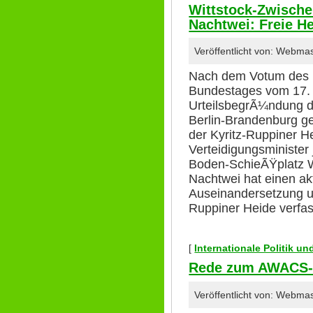
Wittstock-Zwische
Nachtwei: Freie H
Veröffentlicht von: Webma
Nach dem Votum des 
Bundestages vom 17. J
UrteilsbegrÃ¼ndung d
Berlin-Brandenburg ge
der Kyritz-Ruppiner H
Verteidigungsminister 
Boden-SchieÃŸplatz Wi
Nachtwei hat einen ak
Auseinandersetzung u
Ruppiner Heide verfass
[
Internationale Politik u
Rede zum AWACS-E
Veröffentlicht von: Webma