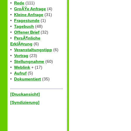
•
Rede
(111)
•
GroÃŸe Anfrage
(4)
•
Kleine Anfrage
(31)
•
Fragestunde
(1)
•
Tagebuch
(48)
•
Offener Brief
(32)
•
PersÃ¶nliche
ErklÃ¤rung
(6)
•
Veranstaltungstipp
(6)
•
Vortrag
(23)
•
Stellungnahme
(60)
•
Weblink
+ (17)
•
Aufruf
(5)
•
Dokumentiert
(35)
[Druckansicht]
[Syndizierung]