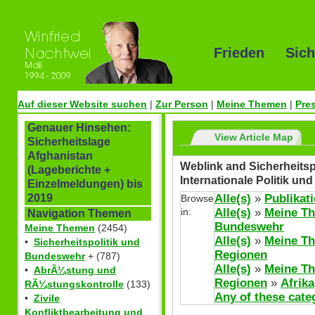
Frieden Sich
Auf dieser Website suchen
|
Zur Person
|
Meine Themen
|
Pre
Genauer Hinsehen:
View Article Map
Sicherheitslage
Afghanistan
Weblink and Sicherheits
(Lageberichte +
Internationale Politik u
Einzelmeldungen) bis
Alle(s)
»
Publikat
2019
Browse
in:
Alle(s)
»
Meine T
Navigation Themen
Bundeswehr
Meine Themen
(2454)
Alle(s)
»
Meine T
•
Sicherheitspolitik und
Regionen
Bundeswehr
+ (787)
Alle(s)
»
Meine T
•
AbrÃ¼stung und
Regionen
»
Afrika
RÃ¼stungskontrolle
(133)
Any of these cate
•
Zivile
Konfliktbearbeitung und