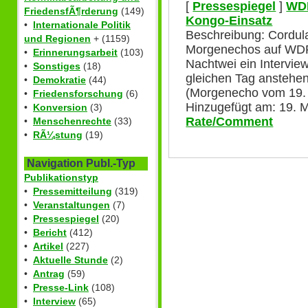
[
Pressespiegel
]
WDR
FriedensfÃ¶rderung
(149)
Kongo-Einsatz
•
Internationale Politik
Beschreibung: Cordul
und Regionen
+ (1159)
Morgenechos auf WDR 
•
Erinnerungsarbeit
(103)
Nachtwei ein Intervi
•
Sonstiges
(18)
gleichen Tag anstehe
•
Demokratie
(44)
(Morgenecho vom 19. 
•
Friedensforschung
(6)
Hinzugefügt am: 19. M
•
Konversion
(3)
Rate/Comment
•
Menschenrechte
(33)
•
RÃ¼stung
(19)
Navigation Publ.-Typ
Publikationstyp
•
Pressemitteilung
(319)
•
Veranstaltungen
(7)
•
Pressespiegel
(20)
•
Bericht
(412)
•
Artikel
(227)
•
Aktuelle Stunde
(2)
•
Antrag
(59)
•
Presse-Link
(108)
•
Interview
(65)