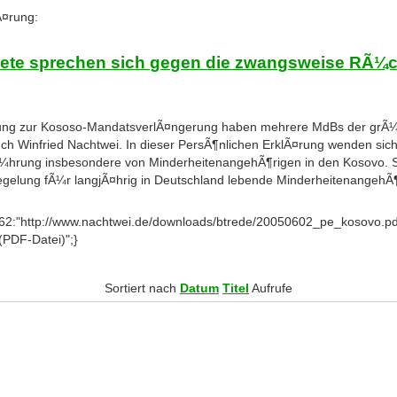
Ã¤rung:
te sprechen sich gegen die zwangsweise RÃ¼c
rung zur Kososo-MandatsverlÃ¤ngerung haben mehrere MdBs der grÃ¼
ch Winfried Nachtwei. In dieser PersÃ¶nlichen ErklÃ¤rung wenden si
hrung insbesondere von MinderheitenangehÃ¶rigen in den Kosovo. Si
llregelung fÃ¼r langjÃ¤hrig in Deutschland lebende Minderheitenangeh
s:62:"http://www.nachtwei.de/downloads/btrede/20050602_pe_kosovo.pdf";
(PDF-Datei)";}
Sortiert nach
Datum
Titel
Aufrufe