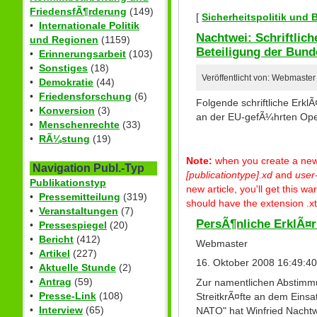
FriedensfÃ¶rderung
(149)
[
Sicherheitspolitik und
•
Internationale Politik
Nachtwei: Schriftli
und Regionen
(1159)
Beteiligung der Bun
•
Erinnerungsarbeit
(103)
•
Sonstiges
(18)
Veröffentlicht von: Webmast
•
Demokratie
(44)
•
Friedensforschung
(6)
Folgende schriftliche Erk
•
Konversion
(3)
an der EU-gefÃ¼hrten Ope
•
Menschenrechte
(33)
•
RÃ¼stung
(19)
Note:
when you create a new p
Navigation Publ.-Typ
[publicationtype].xd
and
user
Publikationstyp
new article, you'll get this 
•
Pressemitteilung
(319)
should have the extension .xt
•
Veranstaltungen
(7)
PersÃ¶nliche ErklÃ¤
•
Pressespiegel
(20)
•
Bericht
(412)
Webmaster
•
Artikel
(227)
16. Oktober 2008 16:49:4
•
Aktuelle Stunde
(2)
•
Antrag
(59)
Zur namentlichen Abstimm
•
Presse-Link
(108)
StreitkrÃ¤fte an dem Einsa
•
Interview
(65)
NATO" hat Winfried Nacht