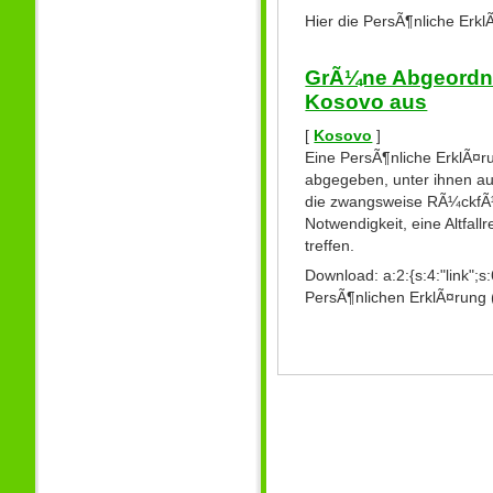
Hier die PersÃ¶nliche Erkl
GrÃ¼ne Abgeordne
Kosovo aus
[
Kosovo
]
Eine PersÃ¶nliche ErklÃ¤
abgegeben, unter ihnen au
die zwangsweise RÃ¼ckfÃ¼
Notwendigkeit, eine Altfa
treffen.
Download:
a:2:{s:4:"link";
PersÃ¶nlichen ErklÃ¤rung 