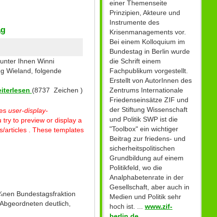
einer Themenseite
Prinzipien, Akteure und
Instrumente des
ag
Krisenmanagements vor.
Bei einem Kolloquium im
Bundestag in Berlin wurde
die Schrift einem
nter Ihnen Winni
Fachpublikum vorgestellt.
ng Wieland, folgende
Erstellt von AutorInnen des
Zentrums Internationale
iterlesen
(8737 Zeichen )
Friedenseinsätze ZIF und
der Stiftung Wissenschaft
tes
user-display-
und Politik SWP ist die
 try to preview or display a
"Toolbox" ein wichtiger
/articles . These templates
Beitrag zur friedens- und
sicherheitspolitischen
Grundbildung auf einem
Politikfeld, wo die
Analphabetenrate in der
Gesellschaft, aber auch in
¼nen Bundestagsfraktion
Medien und Politik sehr
 Abgeordneten deutlich,
hoch ist. ...
www.zif-
berlin.de