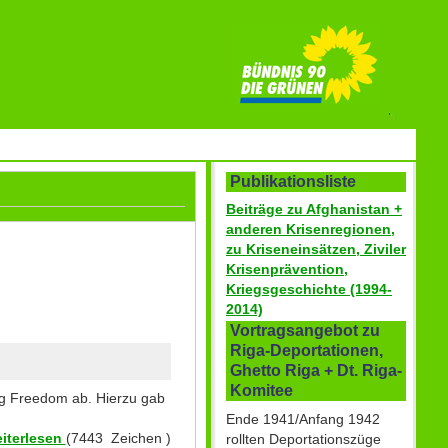
Publikationsliste
Beiträge zu Afghanistan +
anderen Krisenregionen,
zu Kriseneinsätzen, Ziviler
Krisenprävention,
Kriegsgeschichte (1994-
2014)
Vortragsangebot zu
Riga-Deportationen,
Ghetto Riga + Dt. Riga-
Komitee
ng Freedom ab. Hierzu gab
Ende 1941/Anfang 1942
iterlesen
(7443 Zeichen )
rollten Deportationszüge