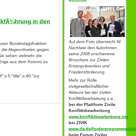
kfÃ¼hrung in den
Auf dem Foto überreicht W.
nen Bundestagsfraktion
Nachtwei den AutorInnen
ch die Abgeordneten gegen
seine 2008 erschienene
e sehen vielmehr die
Broschüre zur Zivilen
Ã¶rige aus dem Kosovo zu
Krisenprävention und
Friedensförderung.
s:5:"title";s:40:"zur
Mehr zur Rolle
zivilgesellschaftlicher
Akteure bei der zivilen
Konfliktbearbeitung u.a.:
bei der Plattform Zivile
Konfliktbearbeitung
www.konfliktbearbeitung.net
bei ZIVIK
www.ifa.de/forderprogramme/zivi
beim Forum Ziviler