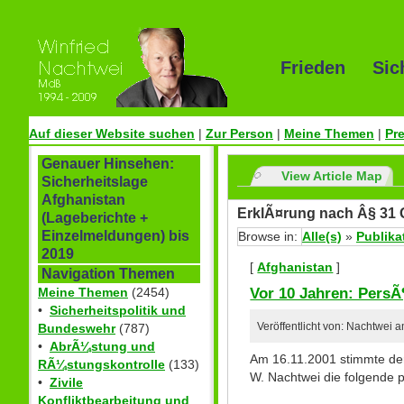
Frieden Sic
Auf dieser Website suchen
|
Zur Person
|
Meine Themen
|
Pr
Genauer Hinsehen:
View Article Map
Sicherheitslage
Afghanistan
ErklÃ¤rung nach Â§ 31
(Lageberichte +
Einzelmeldungen) bis
Browse in:
Alle(s)
»
Publika
2019
[
Afghanistan
]
Navigation Themen
Vor 10 Jahren: Pers
Meine Themen
(2454)
•
Sicherheitspolitik und
Bundeswehr
(787)
Veröffentlicht von: Nachtwei 
•
AbrÃ¼stung und
Am 16.11.2001 stimmte der
RÃ¼stungskontrolle
(133)
W. Nachtwei die folgende 
•
Zivile
Konfliktbearbeitung und