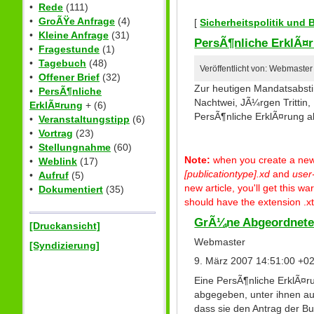
•
Rede
(111)
•
GroÃŸe Anfrage
(4)
[
Sicherheitspolitik und
•
Kleine Anfrage
(31)
PersÃ¶nliche ErklÃ¤
•
Fragestunde
(1)
•
Tagebuch
(48)
Veröffentlicht von: Webmaste
•
Offener Brief
(32)
Zur heutigen Mandatsabst
•
PersÃ¶nliche
Nachtwei, JÃ¼rgen Trittin
ErklÃ¤rung
+ (6)
PersÃ¶nliche ErklÃ¤rung 
•
Veranstaltungstipp
(6)
•
Vortrag
(23)
•
Stellungnahme
(60)
Note:
when you create a new p
•
Weblink
(17)
[publicationtype].xd
and
user
•
Aufruf
(5)
new article, you'll get this 
•
Dokumentiert
(35)
should have the extension .xt
GrÃ¼ne Abgeordnete 
[Druckansicht]
Webmaster
[Syndizierung]
9. März 2007 14:51:00 +0
Eine PersÃ¶nliche ErklÃ¤
abgegeben, unter ihnen au
dass sie den Antrag der B