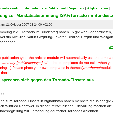
 Bundeswehr
|
Internationale Politik und Regionen
|
Afghanistan
]
rung zur Mandatsabstimmung ISAF/Tornado im Bundest
r am 12. Oktober 2007 13:24:00 +02:00
immung ISAF/Tornado im Bundestag haben 15 grÃ¼ne Abgeordneten, u
, Kerstin MÃ¼ller, Katrin GÃ¶hring-Eckardt, BÃ¤rbel HÃ¶hn und Wolfga
abgegeben:
we
ublication type, the articles module will automatically use the templa
-summary-[publicationtype].xd
. If those templates do not exist when you
warning :-) Please place your own templates in themes/
yourtheme
/modules
 there.
sprechen sich gegen den Tornado-Einsatz aus
2:00
rung zum Tornado-Einsatz in Afghanistan haben mehrere MdBs der grÃ
ch Winfried Nachtwei. In dieser PersÃ¶nlichen ErklÃ¤rung machen die
undesregierung zur Entsendung deutscher Tornados ablehnen.