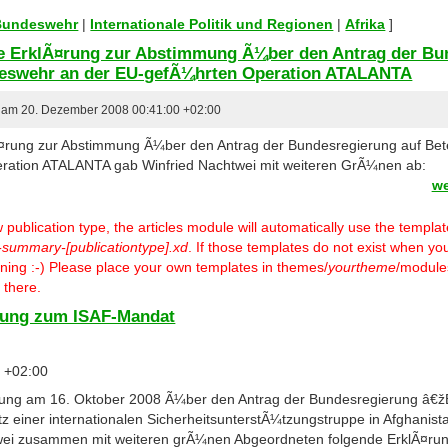
 Bundeswehr
|
Internationale Politik und Regionen
|
Afrika
]
che ErklÃ¤rung zur Abstimmung Ã¼ber den Antrag der Bu
deswehr an der EU-gefÃ¼hrten Operation ATALANTA
er am 20. Dezember 2008 00:41:00 +02:00
lÃ¤rung zur Abstimmung Ã¼ber den Antrag der Bundesregierung auf Be
ration ATALANTA gab Winfried Nachtwei mit weiteren GrÃ¼nen ab:
we
ublication type, the articles module will automatically use the templa
-summary-[publicationtype].xd
. If those templates do not exist when you
warning :-) Please place your own templates in themes/
yourtheme
/modules
 there.
rung zum ISAF-Mandat
0 +02:00
ung am 16. Oktober 2008 Ã¼ber den Antrag der Bundesregierung â€žB
tz einer internationalen SicherheitsunterstÃ¼tzungstruppe in Afghani
wei zusammen mit weiteren grÃ¼nen Abgeordneten folgende ErklÃ¤ru