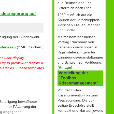
aus Deutschland und
Österreich nach Riga.
ndesregierung auf
1989 stieß ich auf die
Spuren der verschleppten
jüdischen Frauen, Männer
und Kinder.
Mit meinem bebilderten
teiligung der Bundeswehr
Vortrag "Nachbarn von
nebenan - verschollen in
iterlesen
(2746 Zeichen )
Riga" stehe ich gern für
Erinnerungsveranstaltungen
tes
user-display-
und Schulen zur Verfügung.
 try to preview or display a
(
Anlage
)
/articles . These templates
Vorstellung der
"Toolbox
Krisenmanagement"
Von der zivilen
Krisenprävention bis zum
Peacebuilding: Die 53-
eteiligung bewaffneter
seitige Broschüre stellt
stan unter FÃ¼hrung der
kompakt und klar auf jeweils
ng abgegeben: