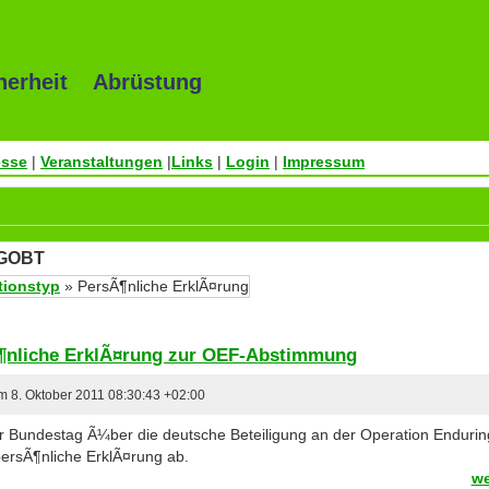
herheit Abrüstung
esse
|
Veranstaltungen
|
Links
|
Login
|
Impressum
 GOBT
tionstyp
» PersÃ¶nliche ErklÃ¤rung
Ã¶nliche ErklÃ¤rung zur OEF-Abstimmung
am 8. Oktober 2011 08:30:43 +02:00
 Bundestag Ã¼ber die deutsche Beteiligung an der Operation Enduri
persÃ¶nliche ErklÃ¤rung ab.
we