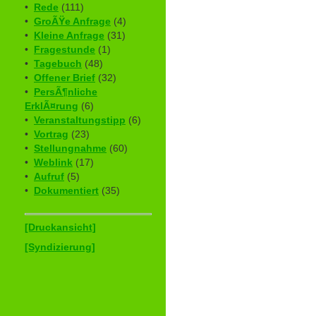
•
Rede
(111)
•
GroÃŸe Anfrage
(4)
•
Kleine Anfrage
(31)
•
Fragestunde
(1)
•
Tagebuch
(48)
•
Offener Brief
(32)
•
PersÃ¶nliche
ErklÃ¤rung
(6)
•
Veranstaltungstipp
(6)
•
Vortrag
(23)
•
Stellungnahme
(60)
•
Weblink
(17)
•
Aufruf
(5)
•
Dokumentiert
(35)
[Druckansicht]
[Syndizierung]