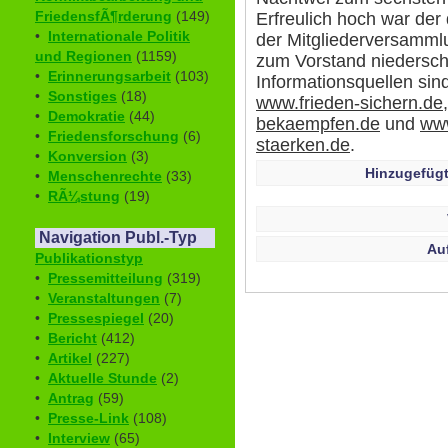
FriedensfÃ¶rderung
(149)
Erfreulich hoch war der 
•
Internationale Politik
der Mitgliederversamml
und Regionen
(1159)
zum Vorstand niedersch
•
Erinnerungsarbeit
(103)
Informationsquellen sin
•
Sonstiges
(18)
www.frieden-sichern.de
•
Demokratie
(44)
bekaempfen.de
und
www
•
Friedensforschung
(6)
staerken.de
.
•
Konversion
(3)
Hinzugefügt
•
Menschenrechte
(33)
•
RÃ¼stung
(19)
Navigation Publ.-Typ
Au
Publikationstyp
•
Pressemitteilung
(319)
•
Veranstaltungen
(7)
•
Pressespiegel
(20)
•
Bericht
(412)
•
Artikel
(227)
•
Aktuelle Stunde
(2)
•
Antrag
(59)
•
Presse-Link
(108)
•
Interview
(65)