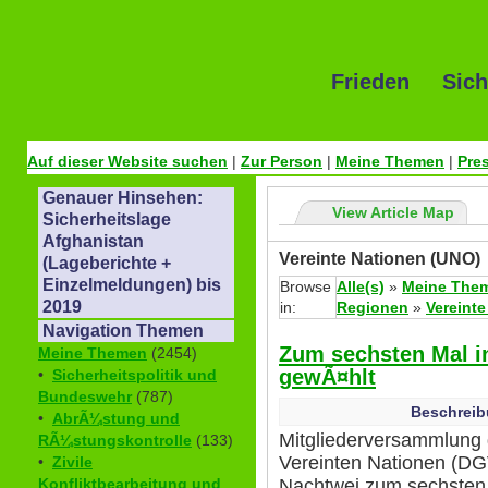
Frieden Sich
Auf dieser Website suchen
|
Zur Person
|
Meine Themen
|
Pre
Genauer Hinsehen:
View Article Map
Sicherheitslage
Afghanistan
Vereinte Nationen (UNO)
(Lageberichte +
Einzelmeldungen) bis
Browse
Alle(s)
»
Meine The
2019
in:
Regionen
»
Vereinte
Navigation Themen
Zum sechsten Mal i
Meine Themen
(2454)
gewÃ¤hlt
•
Sicherheitspolitik und
Bundeswehr
(787)
Beschreib
•
AbrÃ¼stung und
Mitgliederversammlung d
RÃ¼stungskontrolle
(133)
Vereinten Nationen (D
•
Zivile
Nachtwei zum sechsten 
Konfliktbearbeitung und