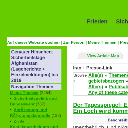
Frieden Sich
Auf dieser Website suchen
|
Zur Person
|
Meine Themen
|
Pre
Genauer Hinsehen:
View Article Map
Sicherheitslage
Afghanistan
Iran + Presse-Link
(Lageberichte +
Einzelmeldungen) bis
Alle(s)
»
ThemenÃ
Browse
2019
in:
gebietsbezogen
Alle(s)
»
Publikat
Navigation Themen
Any of these cate
Meine Themen
(2454)
•
Sicherheitspolitik und
Der Tagesspiegel: 
Bundeswehr
(787)
•
AbrÃ¼stung und
Ein Loch wird kom
RÃ¼stungskontrolle
(133)
Beschreib
•
Zivile
unentbehrlich. Und plÃ¶t
Konfliktbearbeitung und