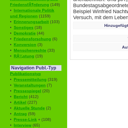
FriedensfÃ¶rderung
(149)
Bundestagsabgeordnete,
•
Internationale Politik
Beispiel Winfried Nach
und Regionen
(1159)
Versuch, mit dem Leben
•
Erinnerungsarbeit
(103)
Hinzugefügt
•
Sonstiges
(18)
•
Demokratie
(44)
•
Friedensforschung
(6)
•
Konversion
(3)
Au
•
Menschenrechte
(33)
•
RÃ¼stung
(19)
Navigation Publ.-Typ
Publikationstyp
•
Pressemitteilung
(319)
•
Veranstaltungen
(7)
•
Pressespiegel
(20)
•
Bericht
(412)
•
Artikel
(227)
•
Aktuelle Stunde
(2)
•
Antrag
(59)
•
Presse-Link
+ (108)
•
Interview
(65)