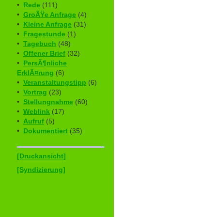
•
Rede
(111)
•
GroÃŸe Anfrage
(4)
•
Kleine Anfrage
(31)
•
Fragestunde
(1)
•
Tagebuch
(48)
•
Offener Brief
(32)
•
PersÃ¶nliche
ErklÃ¤rung
(6)
•
Veranstaltungstipp
(6)
•
Vortrag
(23)
•
Stellungnahme
(60)
•
Weblink
(17)
•
Aufruf
(5)
•
Dokumentiert
(35)
[Druckansicht]
[Syndizierung]