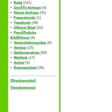
•
Rede
(111)
•
GroÃŸe Anfrage
(4)
•
Kleine Anfrage
(31)
•
Fragestunde
(1)
•
Tagebuch
(48)
•
Offener Brief
(32)
•
PersÃ¶nliche
ErklÃ¤rung
(6)
•
Veranstaltungstipp
(6)
•
Vortrag
(23)
•
Stellungnahme
(60)
•
Weblink
(17)
•
Aufruf
(5)
•
Dokumentiert
(35)
[Druckansicht]
[Syndizierung]