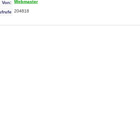
Webmaster
Von:
204818
ufrufe