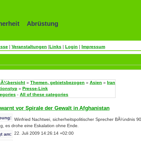
herheit Abrüstung
esse
|
Veranstaltungen
|
Links
|
Login
|
Impressum
Ã¼bersicht
»
Themen, gebietsbezogen
»
Asien
»
Iran
tionstyp
»
Presse-Link
tegories
-
All of these categories
 warnt vor Spirale der Gewalt in Afghanistan
bung:
Winfried Nachtwei, sicherheitspolitischer Sprecher BÃ¼ndnis 9
g, es drohe eine Eskalation ohne Ende.
22. Juli 2009 14:26:14 +02:00
t am: