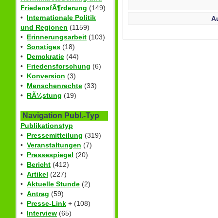
FriedensfÃ¶rderung
(149)
•
Internationale Politik
A
und Regionen
(1159)
•
Erinnerungsarbeit
(103)
•
Sonstiges
(18)
•
Demokratie
(44)
•
Friedensforschung
(6)
•
Konversion
(3)
•
Menschenrechte
(33)
•
RÃ¼stung
(19)
Navigation Publ.-Typ
Publikationstyp
•
Pressemitteilung
(319)
•
Veranstaltungen
(7)
•
Pressespiegel
(20)
•
Bericht
(412)
•
Artikel
(227)
•
Aktuelle Stunde
(2)
•
Antrag
(59)
•
Presse-Link
+ (108)
•
Interview
(65)