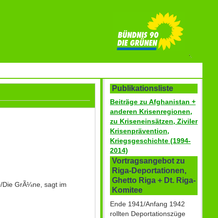
Publikationsliste
Beiträge zu Afghanistan +
anderen Krisenregionen,
zu Kriseneinsätzen, Ziviler
Krisenprävention,
Kriegsgeschichte (1994-
2014)
Vortragsangebot zu
Riga-Deportationen,
Ghetto Riga + Dt. Riga-
0/Die GrÃ¼ne, sagt im
Komitee
Ende 1941/Anfang 1942
rollten Deportationszüge