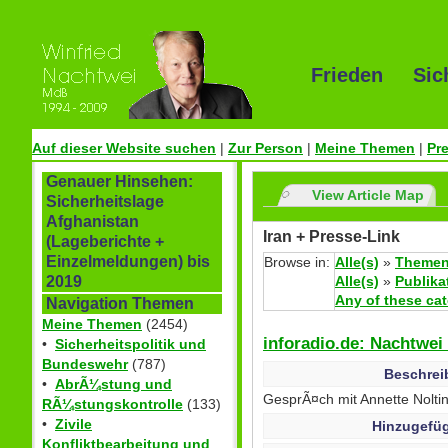
Frieden Sic
Auf dieser Website suchen
|
Zur Person
|
Meine Themen
|
Pr
Genauer Hinsehen:
View Article Map
Sicherheitslage
Afghanistan
Iran + Presse-Link
(Lageberichte +
Einzelmeldungen) bis
Browse in:
Alle(s)
»
Themen
Alle(s)
»
Publika
2019
Any of these ca
Navigation Themen
Meine Themen
(2454)
inforadio.de: Nachtwei
•
Sicherheitspolitik und
Bundeswehr
(787)
Beschrei
•
AbrÃ¼stung und
GesprÃ¤ch mit Annette Noltin
RÃ¼stungskontrolle
(133)
•
Zivile
Hinzugefüg
Konfliktbearbeitung und