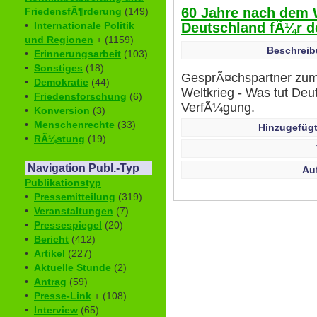
60 Jahre nach dem W
FriedensfÃ¶rderung
(149)
Deutschland fÃ¼r d
•
Internationale Politik
und Regionen
+ (1159)
Beschreib
•
Erinnerungsarbeit
(103)
•
Sonstiges
(18)
GesprÃ¤chspartner zu
•
Demokratie
(44)
Weltkrieg - Was tut Deu
•
Friedensforschung
(6)
VerfÃ¼gung.
•
Konversion
(3)
•
Menschenrechte
(33)
Hinzugefügt
•
RÃ¼stung
(19)
Navigation Publ.-Typ
Au
Publikationstyp
•
Pressemitteilung
(319)
•
Veranstaltungen
(7)
•
Pressespiegel
(20)
•
Bericht
(412)
•
Artikel
(227)
•
Aktuelle Stunde
(2)
•
Antrag
(59)
•
Presse-Link
+ (108)
•
Interview
(65)