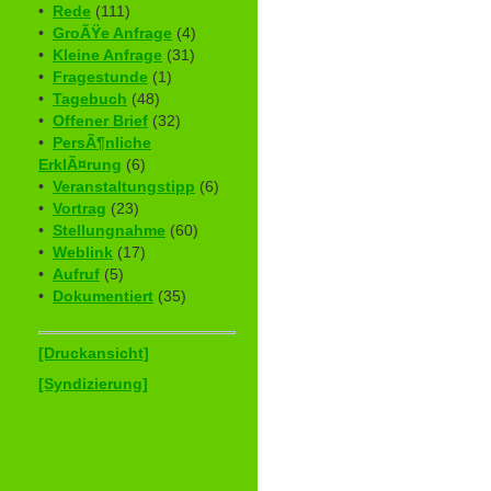
•
Rede
(111)
•
GroÃŸe Anfrage
(4)
•
Kleine Anfrage
(31)
•
Fragestunde
(1)
•
Tagebuch
(48)
•
Offener Brief
(32)
•
PersÃ¶nliche
ErklÃ¤rung
(6)
•
Veranstaltungstipp
(6)
•
Vortrag
(23)
•
Stellungnahme
(60)
•
Weblink
(17)
•
Aufruf
(5)
•
Dokumentiert
(35)
[Druckansicht]
[Syndizierung]