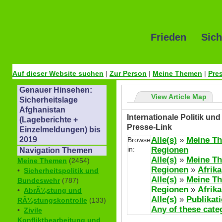
Frieden Sich
Auf dieser Website suchen
|
Zur Person
|
Meine Themen
|
Pre
Genauer Hinsehen:
View Article Map
Sicherheitslage
Afghanistan
Internationale Politik u
(Lageberichte +
Presse-Link
Einzelmeldungen) bis
Alle(s)
»
Meine T
2019
Browse
in:
Regionen
Navigation Themen
Alle(s)
»
Meine T
Meine Themen
(2454)
Regionen
»
Afrika
•
Sicherheitspolitik und
Alle(s)
»
Meine T
Bundeswehr
(787)
Regionen
»
Afrika
•
AbrÃ¼stung und
Alle(s)
»
Publikat
RÃ¼stungskontrolle
(133)
Any of these cate
•
Zivile
Konfliktbearbeitung und