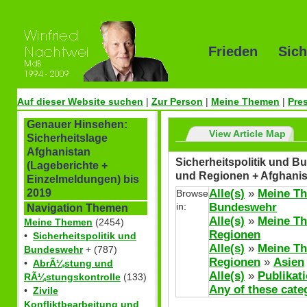
Frieden Sich
Auf dieser Website suchen
|
Zur Person
|
Meine Themen
|
Pre
Genauer Hinsehen:
View Article Map
Sicherheitslage
Afghanistan
Sicherheitspolitik und Bu
(Lageberichte +
und Regionen + Afghanis
Einzelmeldungen) bis
Alle(s)
»
Meine T
2019
Browse
in:
Bundeswehr
Navigation Themen
Alle(s)
»
Meine T
Meine Themen
(2454)
Regionen
•
Sicherheitspolitik und
Alle(s)
»
Meine T
Bundeswehr
+ (787)
Regionen
»
Asien
•
AbrÃ¼stung und
Alle(s)
»
Publikat
RÃ¼stungskontrolle
(133)
Any of these cate
•
Zivile
Konfliktbearbeitung und