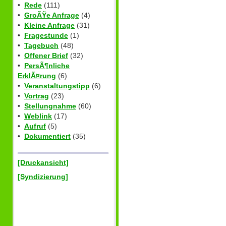
•
Rede
(111)
•
GroÃŸe Anfrage
(4)
•
Kleine Anfrage
(31)
•
Fragestunde
(1)
•
Tagebuch
(48)
•
Offener Brief
(32)
•
PersÃ¶nliche
ErklÃ¤rung
(6)
•
Veranstaltungstipp
(6)
•
Vortrag
(23)
•
Stellungnahme
(60)
•
Weblink
(17)
•
Aufruf
(5)
•
Dokumentiert
(35)
[Druckansicht]
[Syndizierung]