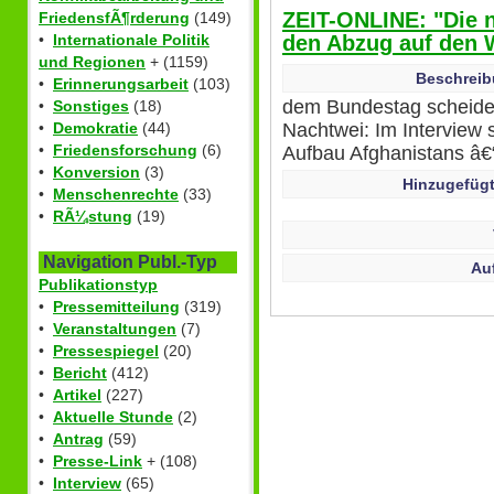
ZEIT-ONLINE: "Die 
FriedensfÃ¶rderung
(149)
den Abzug auf den 
•
Internationale Politik
und Regionen
+ (1159)
Beschreib
•
Erinnerungsarbeit
(103)
dem Bundestag scheid
•
Sonstiges
(18)
Nachtwei: Im Interview s
•
Demokratie
(44)
•
Friedensforschung
(6)
Aufbau Afghanistans â€“
•
Konversion
(3)
Hinzugefügt
•
Menschenrechte
(33)
•
RÃ¼stung
(19)
Navigation Publ.-Typ
Au
Publikationstyp
•
Pressemitteilung
(319)
•
Veranstaltungen
(7)
•
Pressespiegel
(20)
•
Bericht
(412)
•
Artikel
(227)
•
Aktuelle Stunde
(2)
•
Antrag
(59)
•
Presse-Link
+ (108)
•
Interview
(65)