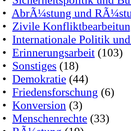
•
AbrÃ¼stung und RÃ¼stun
•
Zivile Konfliktbearbeitu
•
Internationale Politik un
•
Erinnerungsarbeit
(103)
•
Sonstiges
(18)
•
Demokratie
(44)
•
Friedensforschung
(6)
•
Konversion
(3)
•
Menschenrechte
(33)