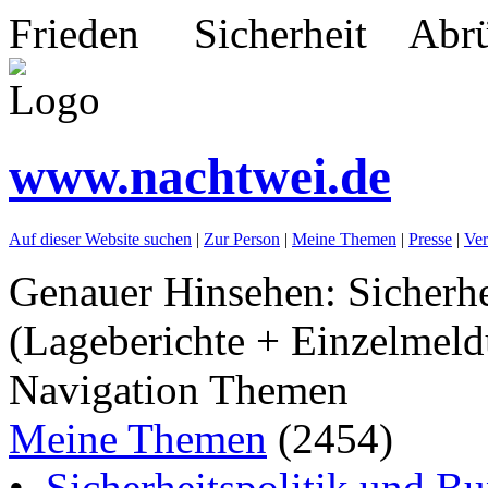
Frieden Sicherheit Abrü
www.nachtwei.de
Auf dieser Website suchen
|
Zur Person
|
Meine Themen
|
Presse
|
Ver
Genauer Hinsehen: Sicherhe
(Lageberichte + Einzelmeld
Navigation Themen
Meine Themen
(2454)
•
Sicherheitspolitik und B