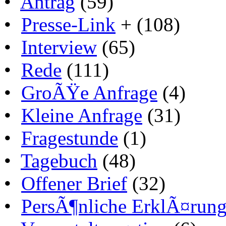
•
Antrag
(59)
•
Presse-Link
+ (108)
•
Interview
(65)
•
Rede
(111)
•
GroÃŸe Anfrage
(4)
•
Kleine Anfrage
(31)
•
Fragestunde
(1)
•
Tagebuch
(48)
•
Offener Brief
(32)
•
PersÃ¶nliche ErklÃ¤run