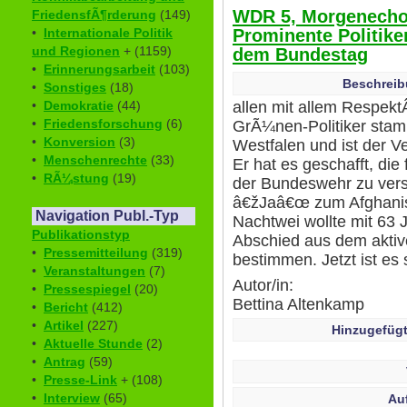
WDR 5, Morgenecho:
FriedensfÃ¶rderung
(149)
Prominente Politike
•
Internationale Politik
und Regionen
+ (1159)
dem Bundestag
•
Erinnerungsarbeit
(103)
Beschreib
•
Sonstiges
(18)
allen mit allem Respe
•
Demokratie
(44)
•
Friedensforschung
(6)
GrÃ¼nen-Politiker stam
•
Konversion
(3)
Westfalen und ist der Ve
•
Menschenrechte
(33)
Er hat es geschafft, di
•
RÃ¼stung
(19)
der Bundeswehr zu vers
â€žJaâ€œ zum Afghanist
Navigation Publ.-Typ
Nachtwei wollte mit 63 
Publikationstyp
Abschied aus dem aktive
•
Pressemitteilung
(319)
bestimmen. Jetzt ist es 
•
Veranstaltungen
(7)
Autor/in:
•
Pressespiegel
(20)
Bettina Altenkamp
•
Bericht
(412)
•
Artikel
(227)
Hinzugefügt
•
Aktuelle Stunde
(2)
•
Antrag
(59)
•
Presse-Link
+ (108)
•
Interview
(65)
Au