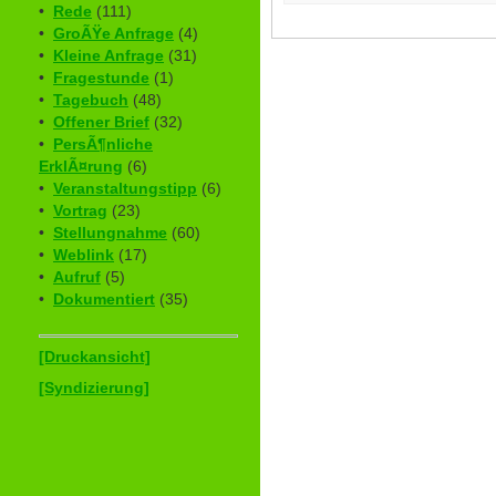
•
Rede
(111)
•
GroÃŸe Anfrage
(4)
•
Kleine Anfrage
(31)
•
Fragestunde
(1)
•
Tagebuch
(48)
•
Offener Brief
(32)
•
PersÃ¶nliche
ErklÃ¤rung
(6)
•
Veranstaltungstipp
(6)
•
Vortrag
(23)
•
Stellungnahme
(60)
•
Weblink
(17)
•
Aufruf
(5)
•
Dokumentiert
(35)
[Druckansicht]
[Syndizierung]