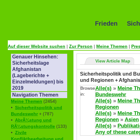
Frieden Sich
Auf dieser Website suchen
|
Zur Person
|
Meine Themen
|
Pre
Genauer Hinsehen:
View Article Map
Sicherheitslage
Afghanistan
Sicherheitspolitik und Bu
(Lageberichte +
und Regionen + Afghanis
Einzelmeldungen) bis
Alle(s)
»
Meine T
2019
Browse
in:
Bundeswehr
Navigation Themen
Alle(s)
»
Meine T
Meine Themen
(2454)
Regionen
•
Sicherheitspolitik und
Alle(s)
»
Meine T
Bundeswehr
+ (787)
Regionen
»
Asien
•
AbrÃ¼stung und
Alle(s)
»
Publikat
RÃ¼stungskontrolle
(133)
Any of these cate
•
Zivile
Konfliktbearbeitung und