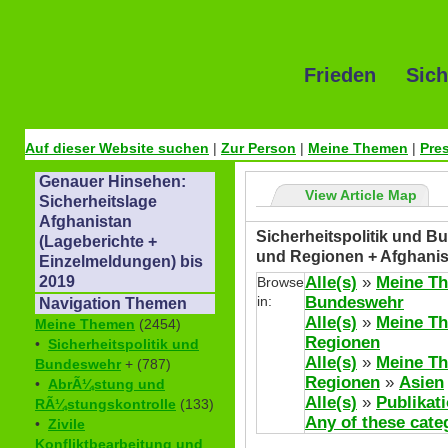
Frieden Sich
Auf dieser Website suchen
|
Zur Person
|
Meine Themen
|
Pre
Genauer Hinsehen:
View Article Map
Sicherheitslage
Afghanistan
Sicherheitspolitik und Bu
(Lageberichte +
und Regionen + Afghanis
Einzelmeldungen) bis
Alle(s)
»
Meine T
2019
Browse
in:
Bundeswehr
Navigation Themen
Alle(s)
»
Meine T
Meine Themen
(2454)
Regionen
•
Sicherheitspolitik und
Alle(s)
»
Meine T
Bundeswehr
+ (787)
Regionen
»
Asien
•
AbrÃ¼stung und
Alle(s)
»
Publikat
RÃ¼stungskontrolle
(133)
Any of these cate
•
Zivile
Konfliktbearbeitung und