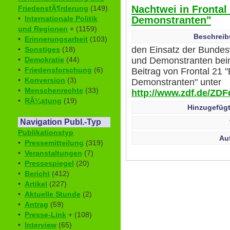
Nachtwei in Fronta
FriedensfÃ¶rderung
(149)
Demonstranten"
•
Internationale Politik
und Regionen
+ (1159)
Beschreib
•
Erinnerungsarbeit
(103)
den Einsatz der Bunde
•
Sonstiges
(18)
und Demonstranten beim
•
Demokratie
(44)
•
Friedensforschung
(6)
Beitrag von Frontal 21
•
Konversion
(3)
Demonstranten" unter
•
Menschenrechte
(33)
http://www.zdf.de/ZDFd
•
RÃ¼stung
(19)
Hinzugefügt
Navigation Publ.-Typ
Publikationstyp
Au
•
Pressemitteilung
(319)
•
Veranstaltungen
(7)
•
Pressespiegel
(20)
•
Bericht
(412)
•
Artikel
(227)
•
Aktuelle Stunde
(2)
•
Antrag
(59)
•
Presse-Link
+ (108)
•
Interview
(65)