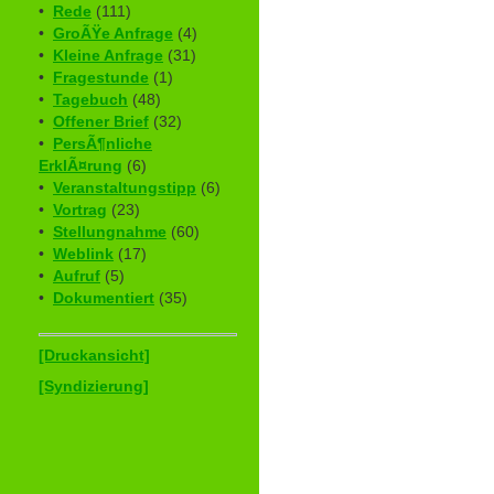
•
Rede
(111)
•
GroÃŸe Anfrage
(4)
•
Kleine Anfrage
(31)
•
Fragestunde
(1)
•
Tagebuch
(48)
•
Offener Brief
(32)
•
PersÃ¶nliche
ErklÃ¤rung
(6)
•
Veranstaltungstipp
(6)
•
Vortrag
(23)
•
Stellungnahme
(60)
•
Weblink
(17)
•
Aufruf
(5)
•
Dokumentiert
(35)
[Druckansicht]
[Syndizierung]