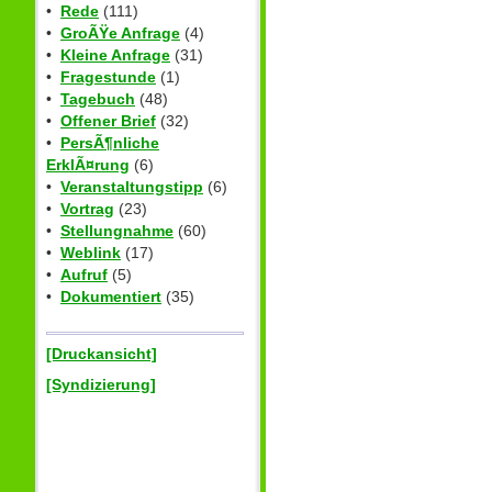
•
Rede
(111)
•
GroÃŸe Anfrage
(4)
•
Kleine Anfrage
(31)
•
Fragestunde
(1)
•
Tagebuch
(48)
•
Offener Brief
(32)
•
PersÃ¶nliche
ErklÃ¤rung
(6)
•
Veranstaltungstipp
(6)
•
Vortrag
(23)
•
Stellungnahme
(60)
•
Weblink
(17)
•
Aufruf
(5)
•
Dokumentiert
(35)
[Druckansicht]
[Syndizierung]