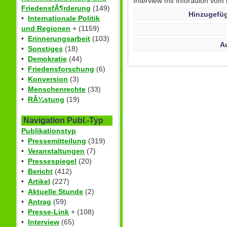
Interview mit Inforadion vo
FriedensfÃ¶rderung
(149)
Hinzugefüg
•
Internationale Politik
und Regionen
+ (1159)
•
Erinnerungsarbeit
(103)
A
•
Sonstiges
(18)
•
Demokratie
(44)
•
Friedensforschung
(6)
•
Konversion
(3)
•
Menschenrechte
(33)
•
RÃ¼stung
(19)
Navigation Publ.-Typ
Publikationstyp
•
Pressemitteilung
(319)
•
Veranstaltungen
(7)
•
Pressespiegel
(20)
•
Bericht
(412)
•
Artikel
(227)
•
Aktuelle Stunde
(2)
•
Antrag
(59)
•
Presse-Link
+ (108)
•
Interview
(65)