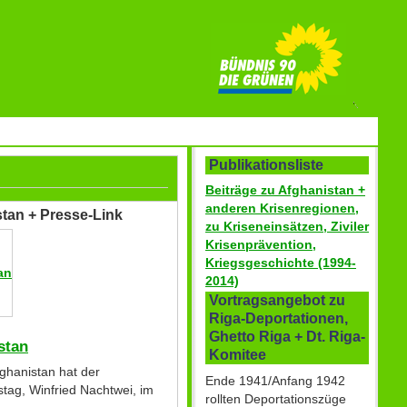
Publikationsliste
Beiträge zu Afghanistan +
anderen Krisenregionen,
stan + Presse-Link
zu Kriseneinsätzen, Ziviler
Krisenprävention,
Kriegsgeschichte (1994-
an
2014)
Vortragsangebot zu
Riga-Deportationen,
Ghetto Riga + Dt. Riga-
stan
Komitee
ghanistan hat der
Ende 1941/Anfang 1942
tag, Winfried Nachtwei, im
rollten Deportationszüge