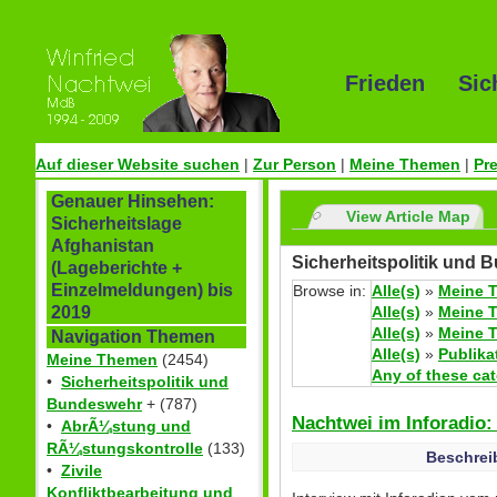
Frieden Sic
Auf dieser Website suchen
|
Zur Person
|
Meine Themen
|
Pr
Genauer Hinsehen:
View Article Map
Sicherheitslage
Afghanistan
Sicherheitspolitik und 
(Lageberichte +
Einzelmeldungen) bis
Browse in:
Alle(s)
»
Meine 
Alle(s)
»
Meine 
2019
Alle(s)
»
Meine 
Navigation Themen
Alle(s)
»
Publika
Meine Themen
(2454)
Any of these ca
•
Sicherheitspolitik und
Bundeswehr
+ (787)
Nachtwei im Inforadio
•
AbrÃ¼stung und
RÃ¼stungskontrolle
(133)
Beschrei
•
Zivile
Konfliktbearbeitung und