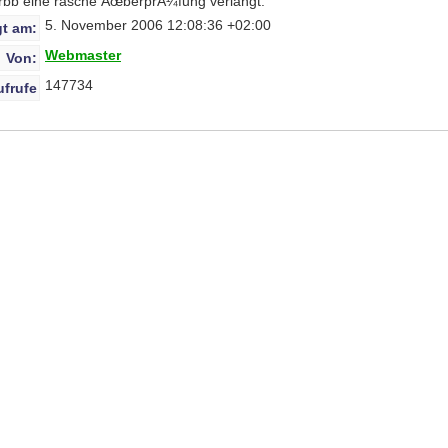
m rbb eine rasche ÃœberprÃ¼fung verlangt.
5. November 2006 12:08:36 +02:00
t am:
Webmaster
Von:
147734
ufrufe