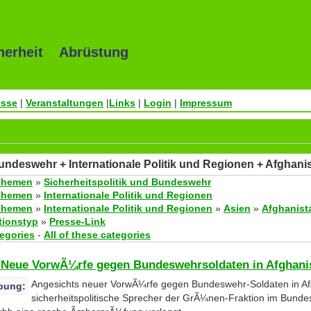
herheit Abrüstung
esse
|
Veranstaltungen
|
Links
|
Login
|
Impressum
Bundeswehr + Internationale Politik und Regionen + Afghani
Themen
»
Sicherheitspolitik und Bundeswehr
Themen
»
Internationale Politik und Regionen
Themen
»
Internationale Politik und Regionen
»
Asien
»
Afghanist
tionstyp
»
Presse-Link
tegories
-
All of these categories
: Neue VorwÃ¼rfe gegen Bundeswehrsoldaten in Afghani
Angesichts neuer VorwÃ¼rfe gegen Bundeswehr-Soldaten in Af
bung:
sicherheitspolitische Sprecher der GrÃ¼nen-Fraktion im Bundes