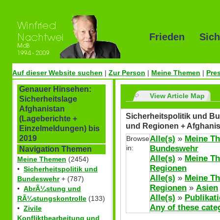
Frieden Sich
Auf dieser Website suchen
|
Zur Person
|
Meine Themen
|
Pre
Genauer Hinsehen:
View Article Map
Sicherheitslage
Afghanistan
Sicherheitspolitik und Bu
(Lageberichte +
und Regionen + Afghanis
Einzelmeldungen) bis
Alle(s)
»
Meine T
2019
Browse
in:
Bundeswehr
Navigation Themen
Alle(s)
»
Meine T
Meine Themen
(2454)
Regionen
•
Sicherheitspolitik und
Alle(s)
»
Meine T
Bundeswehr
+ (787)
Regionen
»
Asien
•
AbrÃ¼stung und
Alle(s)
»
Publikat
RÃ¼stungskontrolle
(133)
Any of these cate
•
Zivile
Konfliktbearbeitung und