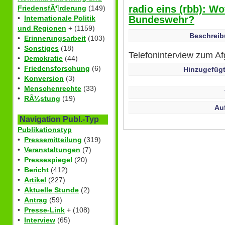
radio eins (rbb): W
FriedensfÃ¶rderung
(149)
Bundeswehr?
•
Internationale Politik
und Regionen
+ (1159)
Beschreib
•
Erinnerungsarbeit
(103)
•
Sonstiges
(18)
Telefoninterview zum A
•
Demokratie
(44)
•
Friedensforschung
(6)
Hinzugefügt
•
Konversion
(3)
•
Menschenrechte
(33)
•
RÃ¼stung
(19)
Au
Navigation Publ.-Typ
Publikationstyp
•
Pressemitteilung
(319)
•
Veranstaltungen
(7)
•
Pressespiegel
(20)
•
Bericht
(412)
•
Artikel
(227)
•
Aktuelle Stunde
(2)
•
Antrag
(59)
•
Presse-Link
+ (108)
•
Interview
(65)