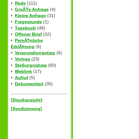
•
Rede
(111)
•
GroÃŸe Anfrage
(4)
•
Kleine Anfrage
(31)
•
Fragestunde
(1)
•
Tagebuch
(48)
•
Offener Brief
(32)
•
PersÃ¶nliche
ErklÃ¤rung
(6)
•
Veranstaltungstipp
(6)
•
Vortrag
(23)
•
Stellungnahme
(60)
•
Weblink
(17)
•
Aufruf
(5)
•
Dokumentiert
(35)
[Druckansicht]
[Syndizierung]