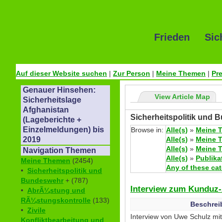
Frieden Sic
Auf dieser Website suchen
|
Zur Person
|
Meine Themen
|
Pr
Genauer Hinsehen:
View Article Map
Sicherheitslage
Afghanistan
Sicherheitspolitik und 
(Lageberichte +
Einzelmeldungen) bis
Browse in:
Alle(s)
»
Meine 
Alle(s)
»
Meine 
2019
Alle(s)
»
Meine 
Navigation Themen
Alle(s)
»
Publika
Meine Themen
(2454)
Any of these ca
•
Sicherheitspolitik und
Bundeswehr
+ (787)
Interview zum Kunduz
•
AbrÃ¼stung und
RÃ¼stungskontrolle
(133)
Beschrei
•
Zivile
Interview von Uwe Schulz mi
Konfliktbearbeitung und