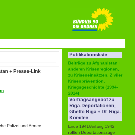
Publikationsliste
Beiträge zu Afghanistan +
anderen Krisenregionen,
stan + Presse-Link
zu Kriseneinsätzen, Ziviler
Krisenprävention,
Kriegsgeschichte (1994-
an
2014)
Vortragsangebot zu
Riga-Deportationen,
Ghetto Riga + Dt. Riga-
Komitee
he Polizei und Armee
Ende 1941/Anfang 1942
rollten Deportationszüge