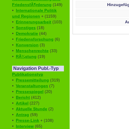
Hinzugefüg
FriedensfÃ¶rderung
(149)
•
Internationale Politik
und Regionen
+ (1159)
A
•
Erinnerungsarbeit
(103)
•
Sonstiges
(18)
•
Demokratie
(44)
•
Friedensforschung
(6)
•
Konversion
(3)
•
Menschenrechte
(33)
•
RÃ¼stung
(19)
Navigation Publ.-Typ
Publikationstyp
•
Pressemitteilung
(319)
•
Veranstaltungen
(7)
•
Pressespiegel
(20)
•
Bericht
(412)
•
Artikel
(227)
•
Aktuelle Stunde
(2)
•
Antrag
(59)
•
Presse-Link
+ (108)
•
Interview
(65)