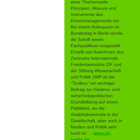
einer Themenseite
Prinzipien, Akteure und
Instrumente des
Krisenmanagements vor.
Bei einem Kolloquium im
Bundestag in Berlin wurde
die Schrift einem
Fachpublikum vorgestellt.
Erstellt von AutorInnen des
Zentrums Internationale
Friedenseinsätze ZIF und
der Stiftung Wissenschaft
und Politik SWP ist die
"Toolbox" ein wichtiger
Beitrag zur friedens- und
sicherheitspolitischen
Grundbildung auf einem
Politikfeld, wo die
Analphabetenrate in der
Gesellschaft, aber auch in
Medien und Politik sehr
hoch ist. ...
www.zif-
berlin.de