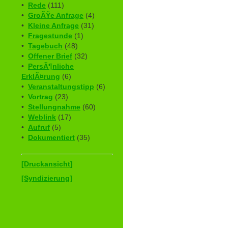
•
Rede
(111)
•
GroÃŸe Anfrage
(4)
•
Kleine Anfrage
(31)
•
Fragestunde
(1)
•
Tagebuch
(48)
•
Offener Brief
(32)
•
PersÃ¶nliche
ErklÃ¤rung
(6)
•
Veranstaltungstipp
(6)
•
Vortrag
(23)
•
Stellungnahme
(60)
•
Weblink
(17)
•
Aufruf
(5)
•
Dokumentiert
(35)
[Druckansicht]
[Syndizierung]