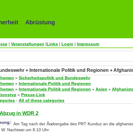
herheit Abrüstung
esse
|
Veranstaltungen
|
Links
|
Login
|
Impressum
Bundeswehr + Internationale Politik und Regionen + Afghani
Themen
»
Sicherheitspolitik und Bundeswehr
Themen
»
Internationale Politik und Regionen
Themen
»
Internationale Politik und Regionen
»
Asien
»
Afghanist
tionstyp
»
Presse-Link
tegories
-
All of these categories
-Abzug in WDR 2
bung:
Am Tag nach der Ãœbergabe des PRT Kunduz an die afghanisc
t W. Nachtwei um 8.10 Uhr.