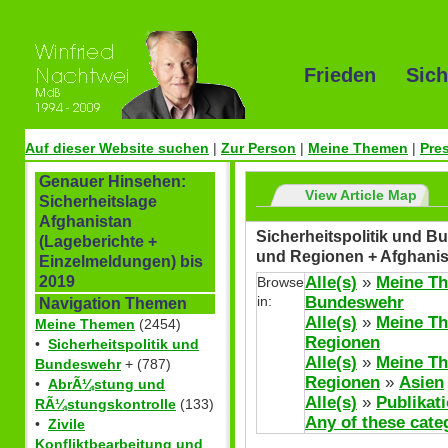
Frieden Sich
Auf dieser Website suchen
|
Zur Person
|
Meine Themen
|
Pre
Genauer Hinsehen:
View Article Map
Sicherheitslage
Afghanistan
Sicherheitspolitik und Bu
(Lageberichte +
und Regionen + Afghanis
Einzelmeldungen) bis
Alle(s)
»
Meine T
2019
Browse
in:
Bundeswehr
Navigation Themen
Alle(s)
»
Meine T
Meine Themen
(2454)
Regionen
•
Sicherheitspolitik und
Alle(s)
»
Meine T
Bundeswehr
+ (787)
Regionen
»
Asien
•
AbrÃ¼stung und
Alle(s)
»
Publikat
RÃ¼stungskontrolle
(133)
Any of these cate
•
Zivile
Konfliktbearbeitung und