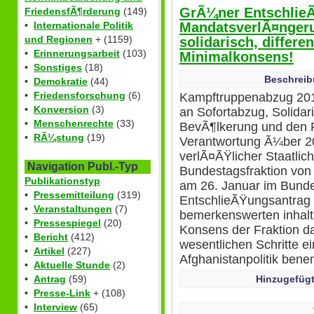
GrÃ¼ner EntschlieÃ
FriedensfÃ¶rderung
(149)
MandatsverlÃ¤ngeru
•
Internationale Politik
und Regionen
+ (1159)
solidarisch, differen
•
Erinnerungsarbeit
(103)
Minimalkonsens!
•
Sonstiges
(18)
Beschreib
•
Demokratie
(44)
•
Friedensforschung
(6)
Kampftruppenabzug 201
•
Konversion
(3)
an Sofortabzug, Solidar
•
Menschenrechte
(33)
BevÃ¶lkerung und den R
•
RÃ¼stung
(19)
Verantwortung Ã¼ber 2
verlÃ¤ÃŸlicher Staatlich
Navigation Publ.-Typ
Bundestagsfraktion von
Publikationstyp
am 26. Januar im Bunde
•
Pressemitteilung
(319)
EntschlieÃŸungsantrag 
•
Veranstaltungen
(7)
bemerkenswerten inhalt
•
Pressespiegel
(20)
Konsens der Fraktion dar
•
Bericht
(412)
wesentlichen Schritte ei
•
Artikel
(227)
Afghanistanpolitik benen
•
Aktuelle Stunde
(2)
Hinzugefügt
•
Antrag
(59)
•
Presse-Link
+ (108)
•
Interview
(65)