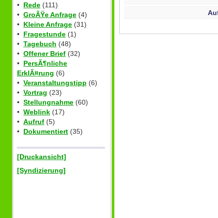
•
Rede
(111)
Au
•
GroÃŸe Anfrage
(4)
•
Kleine Anfrage
(31)
•
Fragestunde
(1)
•
Tagebuch
(48)
•
Offener Brief
(32)
•
PersÃ¶nliche
ErklÃ¤rung
(6)
•
Veranstaltungstipp
(6)
•
Vortrag
(23)
•
Stellungnahme
(60)
•
Weblink
(17)
•
Aufruf
(5)
•
Dokumentiert
(35)
[Druckansicht]
[Syndizierung]