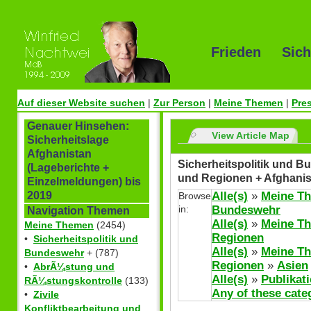
Frieden Sich
Auf dieser Website suchen
|
Zur Person
|
Meine Themen
|
Pre
Genauer Hinsehen:
View Article Map
Sicherheitslage
Afghanistan
Sicherheitspolitik und Bu
(Lageberichte +
und Regionen + Afghanis
Einzelmeldungen) bis
Alle(s)
»
Meine T
2019
Browse
in:
Bundeswehr
Navigation Themen
Alle(s)
»
Meine T
Meine Themen
(2454)
Regionen
•
Sicherheitspolitik und
Alle(s)
»
Meine T
Bundeswehr
+ (787)
Regionen
»
Asien
•
AbrÃ¼stung und
Alle(s)
»
Publikat
RÃ¼stungskontrolle
(133)
Any of these cate
•
Zivile
Konfliktbearbeitung und