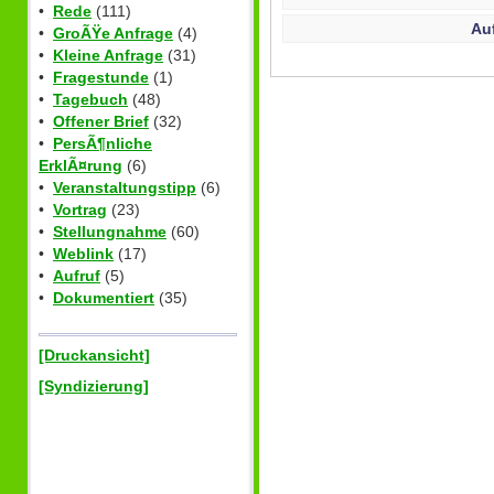
•
Rede
(111)
Au
•
GroÃŸe Anfrage
(4)
•
Kleine Anfrage
(31)
•
Fragestunde
(1)
•
Tagebuch
(48)
•
Offener Brief
(32)
•
PersÃ¶nliche
ErklÃ¤rung
(6)
•
Veranstaltungstipp
(6)
•
Vortrag
(23)
•
Stellungnahme
(60)
•
Weblink
(17)
•
Aufruf
(5)
•
Dokumentiert
(35)
[Druckansicht]
[Syndizierung]