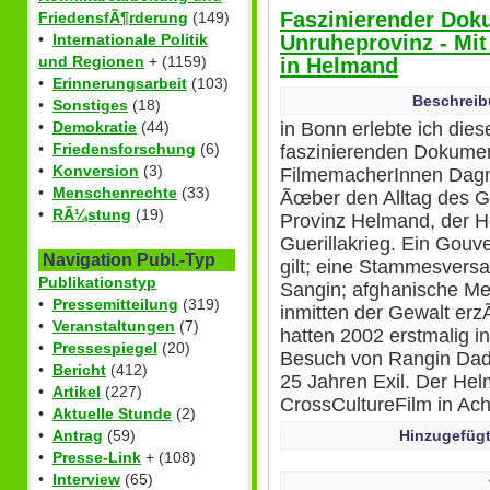
Faszinierender Doku
FriedensfÃ¶rderung
(149)
Unruheprovinz - Mi
•
Internationale Politik
und Regionen
+ (1159)
in Helmand
•
Erinnerungsarbeit
(103)
Beschreib
•
Sonstiges
(18)
in Bonn erlebte ich di
•
Demokratie
(44)
•
Friedensforschung
(6)
faszinierenden Dokumen
•
Konversion
(3)
FilmemacherInnen Dagm
•
Menschenrechte
(33)
Ãœber den Alltag des G
•
RÃ¼stung
(19)
Provinz Helmand, der 
Guerillakrieg. Ein Gouv
Navigation Publ.-Typ
gilt; eine Stammesvers
Publikationstyp
Sangin; afghanische Me
•
Pressemitteilung
(319)
inmitten der Gewalt er
•
Veranstaltungen
(7)
hatten 2002 erstmalig i
•
Pressespiegel
(20)
Besuch von Rangin Dadf
•
Bericht
(412)
25 Jahren Exil. Der He
•
Artikel
(227)
CrossCultureFilm in Ache
•
Aktuelle Stunde
(2)
Hinzugefügt
•
Antrag
(59)
•
Presse-Link
+ (108)
•
Interview
(65)