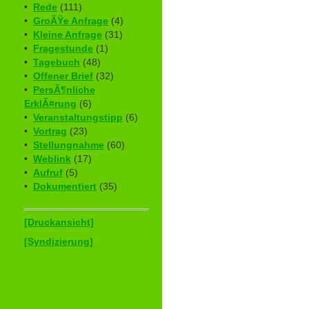
•
Rede
(111)
•
GroÃŸe Anfrage
(4)
•
Kleine Anfrage
(31)
•
Fragestunde
(1)
•
Tagebuch
(48)
•
Offener Brief
(32)
•
PersÃ¶nliche
ErklÃ¤rung
(6)
•
Veranstaltungstipp
(6)
•
Vortrag
(23)
•
Stellungnahme
(60)
•
Weblink
(17)
•
Aufruf
(5)
•
Dokumentiert
(35)
[Druckansicht]
[Syndizierung]