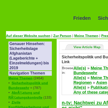
Frieden Sich
Auf dieser Website suchen
|
Zur Person
|
Meine Themen
|
Pre
Genauer Hinsehen:
View Article Map
Sicherheitslage
Afghanistan
Sicherheitspolitik und B
(Lageberichte +
Link
Einzelmeldungen) bis
Alle(s)
»
Meine T
2019
Browse
in:
Bundeswehr
Navigation Themen
Alle(s)
»
Meine T
Meine Themen
(2454)
Regionen
»
Asien
•
Sicherheitspolitik und
Alle(s)
»
Publikat
Bundeswehr
+ (787)
Any of these cate
•
AbrÃ¼stung und
RÃ¼stungskontrolle
(133)
n-tv: Nachtwei zu A
•
Zivile
es nicht"
Konfliktbearbeitung und