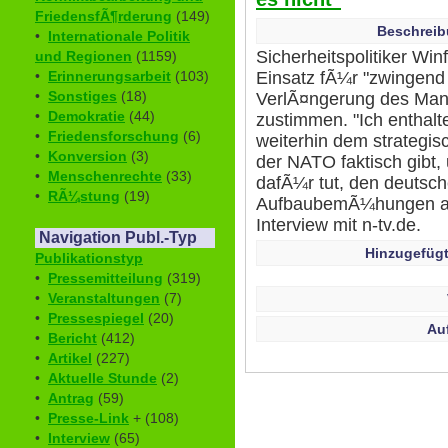
FriedensfÃ¶rderung
(149)
Beschreib
•
Internationale Politik
Sicherheitspolitiker Wi
und Regionen
(1159)
Einsatz fÃ¼r "zwingend e
•
Erinnerungsarbeit
(103)
•
Sonstiges
(18)
VerlÃ¤ngerung des Mand
•
Demokratie
(44)
zustimmen. "Ich enthalt
•
Friedensforschung
(6)
weiterhin dem strategis
•
Konversion
(3)
der NATO faktisch gibt,
•
Menschenrechte
(33)
dafÃ¼r tut, den deutsc
•
RÃ¼stung
(19)
AufbaubemÃ¼hungen auf
Interview mit n-tv.de.
Navigation Publ.-Typ
Hinzugefügt
Publikationstyp
•
Pressemitteilung
(319)
•
Veranstaltungen
(7)
•
Pressespiegel
(20)
Au
•
Bericht
(412)
•
Artikel
(227)
•
Aktuelle Stunde
(2)
•
Antrag
(59)
•
Presse-Link
+ (108)
•
Interview
(65)