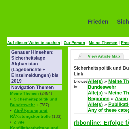
Frieden Sich
Auf dieser Website suchen
|
Zur Person
|
Meine Themen
|
Pre
Genauer Hinsehen:
View Article Map
Sicherheitslage
Afghanistan
Sicherheitspolitik und B
(Lageberichte +
Link
Einzelmeldungen) bis
Alle(s)
»
Meine T
2019
Browse
in:
Bundeswehr
Navigation Themen
Alle(s)
»
Meine T
Meine Themen
(2454)
Regionen
»
Asien
•
Sicherheitspolitik und
Alle(s)
»
Publikat
Bundeswehr
+ (787)
Any of these cate
•
AbrÃ¼stung und
RÃ¼stungskontrolle
(133)
rbbonline: Erfolge 
•
Zivile
Konfliktbearbeitung und