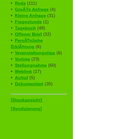
•
Rede
(111)
•
GroÃŸe Anfrage
(4)
•
Kleine Anfrage
(31)
•
Fragestunde
(1)
•
Tagebuch
(48)
•
Offener Brief
(32)
•
PersÃ¶nliche
ErklÃ¤rung
(6)
•
Veranstaltungstipp
(6)
•
Vortrag
(23)
•
Stellungnahme
(60)
•
Weblink
(17)
•
Aufruf
(5)
•
Dokumentiert
(35)
[Druckansicht]
[Syndizierung]