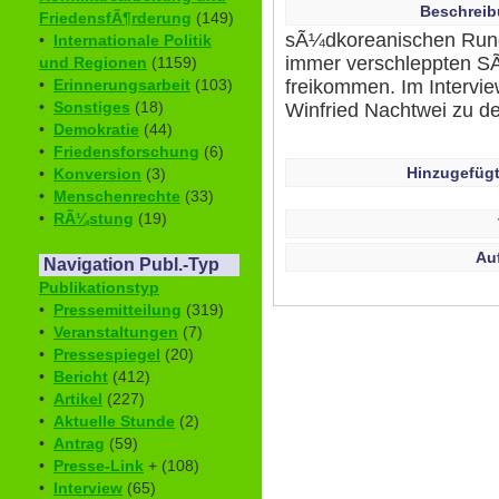
Beschreib
FriedensfÃ¶rderung
(149)
sÃ¼dkoreanischen Rundf
•
Internationale Politik
immer verschleppten SÃ
und Regionen
(1159)
freikommen. Im Intervie
•
Erinnerungsarbeit
(103)
•
Sonstiges
(18)
Winfried Nachtwei zu d
•
Demokratie
(44)
•
Friedensforschung
(6)
Hinzugefügt
•
Konversion
(3)
•
Menschenrechte
(33)
•
RÃ¼stung
(19)
Au
Navigation Publ.-Typ
Publikationstyp
•
Pressemitteilung
(319)
•
Veranstaltungen
(7)
•
Pressespiegel
(20)
•
Bericht
(412)
•
Artikel
(227)
•
Aktuelle Stunde
(2)
•
Antrag
(59)
•
Presse-Link
+ (108)
•
Interview
(65)