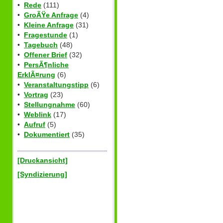
•
Rede
(111)
•
GroÃŸe Anfrage
(4)
•
Kleine Anfrage
(31)
•
Fragestunde
(1)
•
Tagebuch
(48)
•
Offener Brief
(32)
•
PersÃ¶nliche
ErklÃ¤rung
(6)
•
Veranstaltungstipp
(6)
•
Vortrag
(23)
•
Stellungnahme
(60)
•
Weblink
(17)
•
Aufruf
(5)
•
Dokumentiert
(35)
[Druckansicht]
[Syndizierung]