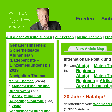
Frieden Sich
Auf dieser Website suchen
|
Zur Person
|
Meine Themen
|
Pre
Genauer Hinsehen:
View Article Map
Sicherheitslage
Afghanistan
Internationale Politik u
(Lageberichte +
Einzelmeldungen) bis
Alle(s)
»
Meine T
Browse
2019
in:
Regionen
Alle(s)
»
Meine T
Navigation Themen
Regionen
»
Afrika
Meine Themen
(2454)
Any of these cate
•
Sicherheitspolitik und
Bundeswehr
(787)
20 Jahre Halabja!
•
AbrÃ¼stung und
RÃ¼stungskontrolle
(133)
Veröffentlicht von:
Webmaste
•
Zivile
(178515 Aufrufe)
Konfliktbearbeitung und