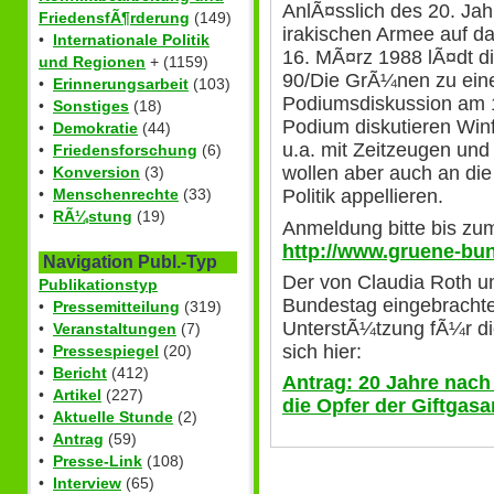
AnlÃ¤sslich des 20. Jah
FriedensfÃ¶rderung
(149)
irakischen Armee auf da
•
Internationale Politik
16. MÃ¤rz 1988 lÃ¤dt d
und Regionen
+ (1159)
90/Die GrÃ¼nen zu eine
•
Erinnerungsarbeit
(103)
Podiumsdiskussion am 1
•
Sonstiges
(18)
Podium diskutieren Win
•
Demokratie
(44)
u.a. mit Zeitzeugen und
•
Friedensforschung
(6)
wollen aber auch an di
•
Konversion
(3)
•
Menschenrechte
(33)
Politik appellieren.
•
RÃ¼stung
(19)
Anmeldung bitte bis zu
http://www.gruene-bu
Navigation Publ.-Typ
Der von Claudia Roth u
Publikationstyp
Bundestag eingebrachte
•
Pressemitteilung
(319)
UnterstÃ¼tzung fÃ¼r die
•
Veranstaltungen
(7)
sich hier:
•
Pressespiegel
(20)
•
Bericht
(412)
Antrag: 20 Jahre nach
•
Artikel
(227)
die Opfer der Giftgasa
•
Aktuelle Stunde
(2)
•
Antrag
(59)
•
Presse-Link
(108)
•
Interview
(65)