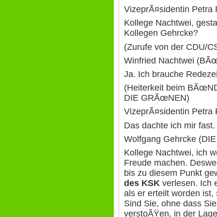
VizeprÃ¤sidentin Petra 
Kollege Nachtwei, gesta
Kollegen Gehrcke?
(Zurufe von der CDU/C
Winfried Nachtwei (
Ja. Ich brauche Redezei
(Heiterkeit beim BÃœN
DIE GRÃœNEN)
VizeprÃ¤sidentin Petra 
Das dachte ich mir fast.
Wolfgang Gehrcke (DIE
Kollege Nachtwei, ich w
Freude machen. Deswege
bis zu diesem Punkt ge
des KSK
verlesen. Ich
als er erteilt worden ist
Sind Sie, ohne dass Si
verstoÃŸen, in der Lag