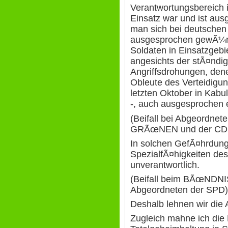
Verantwortungsbereich
Einsatz war und ist aus
man sich bei deutschen
ausgesprochen gewÃ¼n
Soldaten in Einsatzgebie
angesichts der stÃ¤ndi
Angriffsdrohungen, dene
Obleute des Verteidig
letzten Oktober in Kabu
-, auch ausgesprochen e
(Beifall bei Abgeordn
GRÃœNEN und der CD
In solchen GefÃ¤hrdung
SpezialfÃ¤higkeiten des
unverantwortlich.
(Beifall beim BÃœNDN
Abgeordneten der SPD)
Deshalb lehnen wir die 
Zugleich mahne ich die