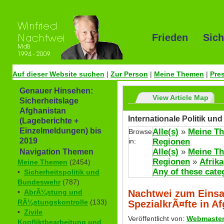
Frieden Sich
Auf dieser Website suchen
|
Zur Person
|
Meine Themen
|
Pre
Genauer Hinsehen:
View Article Map
Sicherheitslage
Afghanistan
Internationale Politik u
(Lageberichte +
Einzelmeldungen) bis
Alle(s)
»
Meine T
Browse
2019
in:
Regionen
Alle(s)
»
Meine T
Navigation Themen
Regionen
»
Afrika
Meine Themen
(2454)
Any of these cate
•
Sicherheitspolitik und
Bundeswehr
(787)
Nachtwei zum Eins
•
AbrÃ¼stung und
RÃ¼stungskontrolle
(133)
SpezialkrÃ¤fte in A
•
Zivile
Veröffentlicht von:
Webmaste
Konfliktbearbeitung und