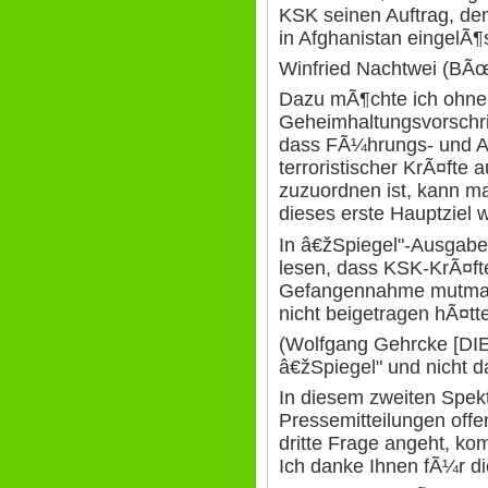
KSK seinen Auftrag, de
in Afghanistan eingelÃ¶s
Winfried Nachtwei (
Dazu mÃ¶chte ich ohne
Geheimhaltungsvorschrif
dass FÃ¼hrungs- und A
terroristischer KrÃ¤fte
zuzuordnen ist, kann ma
dieses erste Hauptziel w
In â€žSpiegel"-Ausgabe
lesen, dass KSK-KrÃ¤ft
Gefangennahme mutmaÃŸ
nicht beigetragen hÃ¤tt
(Wolfgang Gehrcke [DIE
â€žSpiegel" und nicht d
In diesem zweiten Spek
Pressemitteilungen offen
dritte Frage angeht, kom
Ich danke Ihnen fÃ¼r die