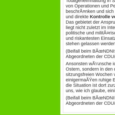
Totalgeheimhaltung in 
von Operationen und P
beschrÃ¤nken und sich 
und direkte
Kontrolle 
Das gebietet der Anspr
liegt nicht zuletzt im I
politische und militÃ¤r
und riskantesten Einsat
stehen gelassen werde
(Beifall beim BÃœNDN
Abgeordneten der CDU
Ansonsten wÃ¼nsche ich
Ostern, sondern in den 
sitzungsfreien Wochen 
einigermaÃŸen ruhige E
die Situation ist dort zur
uns, wie ich glaube, eini
(Beifall beim BÃœNDN
Abgeordneten der CDU