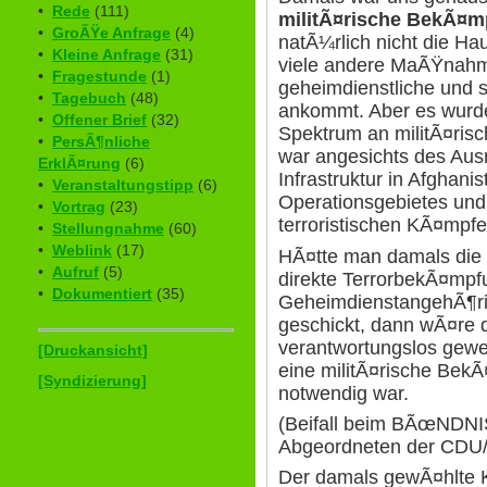
•
Rede
(111)
militÃ¤rische BekÃ¤m
•
GroÃŸe Anfrage
(4)
natÃ¼rlich nicht die Hau
•
Kleine Anfrage
(31)
viele andere MaÃŸnahmen
•
Fragestunde
(1)
geheimdienstliche und 
•
Tagebuch
(48)
ankommt. Aber es wurde
•
Offener Brief
(32)
Spektrum an militÃ¤ris
•
PersÃ¶nliche
war angesichts des Aus
ErklÃ¤rung
(6)
Infrastruktur in Afghani
•
Veranstaltungstipp
(6)
Operationsgebietes und
•
Vortrag
(23)
terroristischen KÃ¤mpfe
•
Stellungnahme
(60)
•
Weblink
(17)
HÃ¤tte man damals die K
•
Aufruf
(5)
direkte TerrorbekÃ¤mpf
•
Dokumentiert
(35)
GeheimdienstangehÃ¶rig
geschickt, dann wÃ¤re 
verantwortungslos gew
[Druckansicht]
eine militÃ¤rische Bek
[Syndizierung]
notwendig war.
(Beifall beim BÃœNDN
Abgeordneten der CDU
Der damals gewÃ¤hlte K