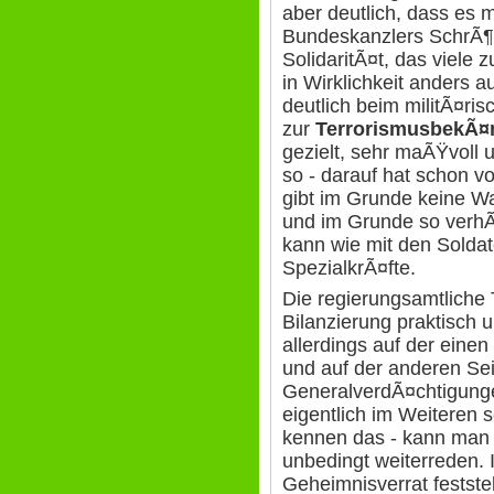
aber deutlich, dass es
Bundeskanzlers SchrÃ¶
SolidaritÃ¤t, das viele 
in Wirklichkeit anders 
deutlich beim militÃ¤ri
zur
TerrorismusbekÃ
gezielt, sehr maÃŸvoll 
so - darauf hat schon vo
gibt im Grunde keine Wa
und im Grunde so verhÃ
kann wie mit den Sold
SpezialkrÃ¤fte.
Die regierungsamtliche
Bilanzierung praktisch 
allerdings auf der eine
und auf der anderen Sei
GeneralverdÃ¤chtigunge
eigentlich im Weiteren s
kennen das - kann man
unbedingt weiterreden.
Geheimnisverrat feststel