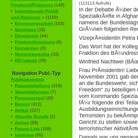
(113113 Aufrufe)
FriedensfÃ¶rderung
(149)
In der Debatte Ã¼ber 
•
Internationale Politik
SpezialkrÃ¤fte in Afghan
und Regionen
+ (1159)
namens der Bundestags
•
Erinnerungsarbeit
(103)
GrÃ¼nen folgenden Red
•
Sonstiges
(18)
•
Demokratie
(44)
VizeprÃ¤sidentin Petra 
•
Friedensforschung
(6)
Das Wort hat der Kolleg
•
Konversion
(3)
Fraktion des BÃ¼ndnis
•
Menschenrechte
(33)
•
RÃ¼stung
(19)
Winfried Nachtwei (
Frau PrÃ¤sidentin! Lieb
Navigation Publ.-Typ
November 2001 gab der
Publikationstyp
an die Bundeswehr, sic
•
Pressemitteilung
(319)
Freedom" zu beteiligen 
•
Veranstaltungen
(7)
vom Kommando Spezialk
•
Pressespiegel
(20)
fÃ¼r folgende drei Tei
•
Bericht
(412)
Ausbildungseinrichtunge
•
Artikel
(227)
Terroristen zu bekÃ¤m
•
Aktuelle Stunde
(2)
Gericht zu stellen sowi
•
Antrag
(59)
terroristischer AktivitÃ
•
Presse-Link
(108)
•
Interview
(65)
Damals war uns genauso