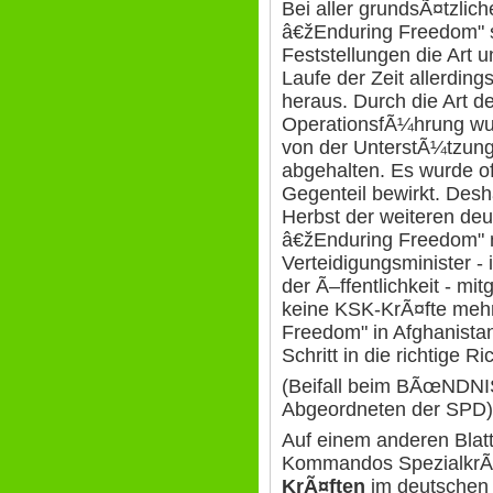
Bei aller grundsÃ¤tzlic
â€žEnduring Freedom" s
Feststellungen die Art 
Laufe der Zeit allerding
heraus. Durch die Art d
OperationsfÃ¼hrung wur
von der UnterstÃ¼tzung t
abgehalten. Es wurde o
Gegenteil bewirkt. Desh
Herbst der weiteren deu
â€žEnduring Freedom" n
Verteidigungsminister -
der Ã–ffentlichkeit - mit
keine KSK-KrÃ¤fte meh
Freedom" in Afghanistan
Schritt in die richtige Ri
(Beifall beim BÃœNDN
Abgeordneten der SPD)
Auf einem anderen Blatt 
Kommandos SpezialkrÃ
KrÃ¤ften
im deutschen