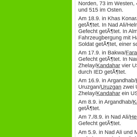
Norden, 73 im Westen,
und 515 im Osten.
Am 18.9. in Khas Konar
getÃ¶tet. In Nad Ali/He
Gefecht getÃ¶tet. In Alm
Fahrzeugbergung mit Ha
Soldat getÃ¶tet, einer 
Am 17.9. in Bakwa/
Far
Gefecht getÃ¶tet. In Na
Zhelay/
Kandahar
vier U
durch IED getÃ¶tet.
Am 16.9. in Argandhab/
Uruzgan/
Uruzgan
zwei 
Zhelay/
Kandahar
ein US
Am 8.9. in Argandhab/
K
getÃ¶tet.
Am 7./8.9. in Nad Ali/
He
Gefecht getÃ¶tet.
Am 5.9. in Nad Ali und 