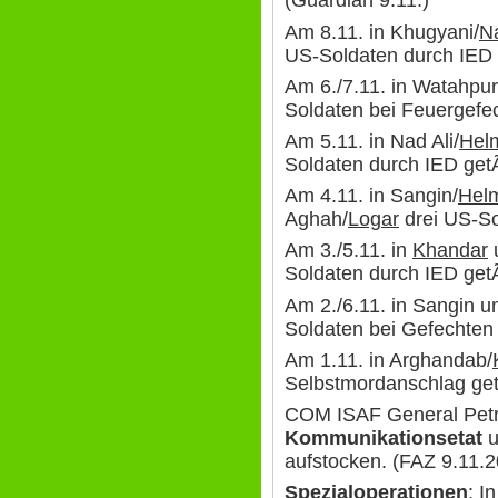
(Guardian 9.11.)
Am 8.11. in Khugyani/
N
US-Soldaten durch IED 
Am 6./7.11. in Watahpu
Soldaten bei Feuergefec
Am 5.11. in Nad Ali/
Hel
Soldaten durch IED getÃ
Am 4.11. in Sangin/
Hel
Aghah/
Logar
drei US-So
Am 3./5.11. in
Khandar
u
Soldaten durch IED getÃ
Am 2./6.11. in Sangin u
Soldaten bei Gefechten 
Am 1.11. in Arghandab/
Selbstmordanschlag getÃ
COM ISAF General Petr
Kommunikationsetat
u
aufstocken. (FAZ 9.11.
Spezialoperationen
: I