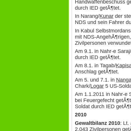
Handwaffenbeschuss ge
durch IED getÃ¶tet.
In Narang/
Kunar
der ste
NDS und sein Fahrer du
In Kabul Selbstmordans
mit NDS-AngehÃ¶rigen,
Zivilpersonen verwundet
Am 9.1. in Nahr-e Saraj
durch IED getÃ¶tet.
Am 8.1. in Tagab/
Kapis
Anschlag getÃ¶tet.
Am 5. und 7.1. in
Nanga
Chark/
Logar
5 US-Solda
Am 1.1.2011 in Nahr-e S
bei Feuergefecht getÃ¶t
Soldat durch IED getÃ¶t
2010
Gewaltbilanz 2010
: Lt
2.043 Zivilpersonen getÃ