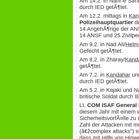
Am 14.2. in Nahr-e Sara
durch IED getÃ¶tet.
Am 12.2. mittags in
Kan
Polizeihauptquartier
du
14 AngehÃ¶rige der ANS
14 ANSF und 25 Zivilper
Am 9.2. in Nad Ali/
Helm
Gefecht getÃ¶tet.
Am 8,2. in Zharay/
Kand
getÃ¶tet.
Am 7.2. in
Kandahar
un
durch IED getÃ¶tet.
Am 5.2. in Kajaki und Na
britische Soldat durch I
Lt.
COM ISAF General 
diesem Jahr mit einem w
SicherheitsvorfÃ¤lle zu
Zahl der Attacken mit m
(â€žcomplex attacks") st
dass mit Hilfe von Hinw