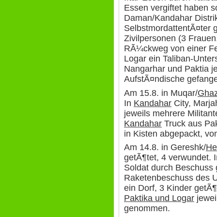
Essen vergiftet haben so
Daman/Kandahar Distrik
SelbstmordattentÃ¤ter g
Zivilpersonen (3 Frauen
RÃ¼ckweg von einer Feie
Logar ein Taliban-Unter
Nangarhar und Paktia j
AufstÃ¤ndische gefan
Am 15.8. in Muqar/
Ghaz
In
Kandahar
City, Marja
jeweils mehrere Milita
Kandahar
Truck aus Pak
in Kisten abgepackt, vo
Am 14.8. in Gereshk/
He
getÃ¶tet, 4 verwundet. 
Soldat durch Beschuss 
Raketenbeschuss des U
ein Dorf, 3 Kinder getÃ¶
Paktika und Logar
jewei
genommen.