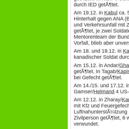
durch IED getÃ¶tet.
Am 19.12. in
Kabul
ca. 
Hinterhalt gegen ANA (
und Verkehrsunfall mit 
getÃ¶tet, je zwei Soldat
Mentorenteam der Bund
Vorfall, blieb aber unver
Am 18. und 19.12. in
Ka
kanadischer Soldat durc
Am 15.12. in Andar/
Gha
getÃ¶tet. In Tagab/
Kapi
bei Gefecht getÃ¶tet.
Am 14./15. und 17.12. 
Gamser/
Helmand
4 US-
Am 12.12. in Zharay/
Ka
mit Kfz und Feuergefec
LuftnahunterstÃ¼tzung 
Zivilperson getÃ¶tet, 6 
verwundet.