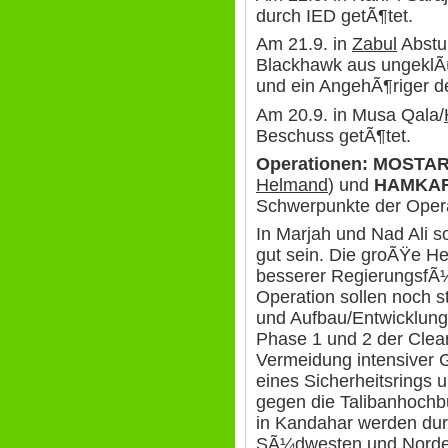
durch IED getÃ¶tet.
Am 21.9. in
Zabul
Abstu
Blackhawk aus ungeklÃ
und ein AngehÃ¶riger d
Am 20.9. in Musa Qala/
Beschuss getÃ¶tet.
Operationen
: MOSTA
Helmand
) und
HAMKAR
Schwerpunkte der Oper
In Marjah und Nad Ali s
gut sein. Die groÃŸe He
besserer RegierungsfÃ¼
Operation sollen noch 
und Aufbau/Entwicklung
Phase 1 und 2 der Clea
Vermeidung intensiver 
eines Sicherheitsrings
gegen die Talibanhochbu
in Kandahar werden du
SÃ¼dwesten und Norden