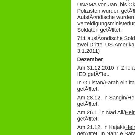
UNAMA von Jan. bis Okt
Polizisten wurden getÃ¶t
AufstÃ¤ndische wurden g
Verteidigungsministeri
Soldaten getÃ¶tet.
711 auslÃ¤ndische Sold
zwei Drittel US-Amerika
3.1.2011)
Dezember
Am 31.12.2010 in Zhela
IED getÃ¶tet.
In Gulistan/
Farah
ein it
getÃ¶tet.
Am 28.12. in Sangin/
He
getÃ¶tet.
Am 26.1. in Nad Ali/
Hel
getÃ¶tet.
Am 21.12. in Kajaki/
Hel
getÃ¶tet. In Nahr-e Sara