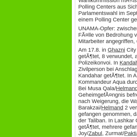
Wahlkommission mÃ¼ss
Polling Centers aus Si
Parlamentswahl im Sept
einem Polling Center ge
UNAMA-Opfer: zwischen
FÃ¤lle von Bedrohung 
Mitarbeiter angegriffen,
Am 17.8. in
Ghazni
City
getÃ¶tet, 8 verwundet, 
Polizeikonvoi. In
Kanda
Zivilperson bei Anschla
Kandahar getÃ¶tet. In 
Kommandeur Aqua durch â
Bei Musa Qala/
Helman
GeheimgefÃ¤ngnis befre
nach Weigerung, die Wa
Barakzai/
Helmand
2 ver
gefangen genommen, da
der Taliban. In Lashkar
getÃ¶tet, mehrere gef
Joy/
Zabul
, Zurmat/
Pakti