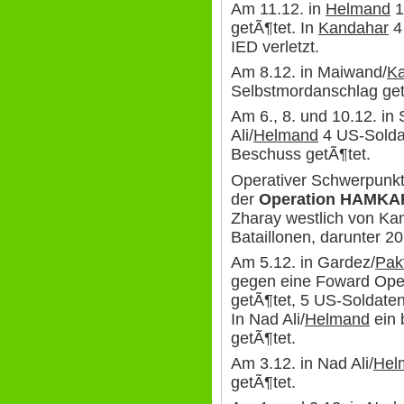
Am 11.12. in
Helmand
1
getÃ¶tet. In
Kandahar
4 
IED verletzt.
Am 8.12. in Maiwand/
K
Selbstmordanschlag get
Am 6., 8. und 10.12. in
Ali/
Helmand
4 US-Solda
Beschuss getÃ¶tet.
Operativer Schwerpunkt
der
Operation HAMK
Zharay westlich von Kan
Bataillonen, darunter 
Am 5.12. in Gardez/
Pak
gegen eine Foward Ope
getÃ¶tet, 5 US-Soldaten
In Nad Ali/
Helmand
ein 
getÃ¶tet.
Am 3.12. in Nad Ali/
Hel
getÃ¶tet.