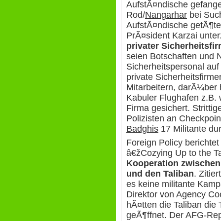
AufstÃ¤ndische gefang
Rod/
Nangarhar
bei Suc
AufstÃ¤ndische getÃ¶t
PrÃ¤sident Karzai unte
privater Sicherheitsfi
seien Botschaften und N
Sicherheitspersonal auf
private Sicherheitsfirm
Mitarbeitern, darÃ¼ber h
Kabuler Flughafen z.B. w
Firma gesichert. Stritt
Polizisten an Checkpoint
Badghis
17 Militante du
Foreign Policy berichtet
â€žCozying Up to the T
Kooperation zwischen
und den Taliban
. Zitie
es keine militante Kam
Direktor von Agency Coo
hÃ¤tten die Taliban di
geÃ¶ffnet. Der AFG-Rep