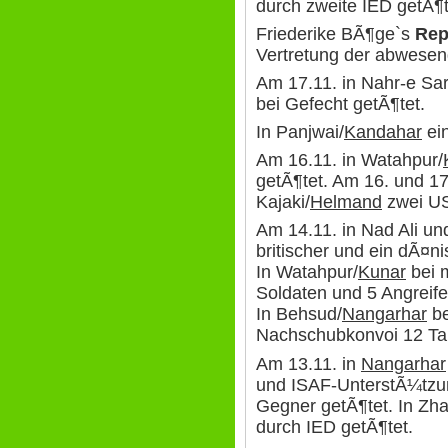
durch zweite IED getÃ¶te
Friederike BÃ¶ge`s
Rep
Vertretung der abwesen
Am 17.11. in Nahr-e Sar
bei Gefecht getÃ¶tet.
In Panjwai/
Kandahar
ein
Am 16.11. in Watahpur/
getÃ¶tet. Am 16. und 1
Kajaki/
Helmand
zwei US
Am 14.11. in Nad Ali un
britischer und ein dÃ¤n
In Watahpur/
Kunar
bei 
Soldaten und 5 Angreife
In Behsud/
Nangarhar
be
Nachschubkonvoi 12 Tan
Am 13.11. in
Nangarhar
und ISAF-UnterstÃ¼tzun
Gegner getÃ¶tet. In Zha
durch IED getÃ¶tet.