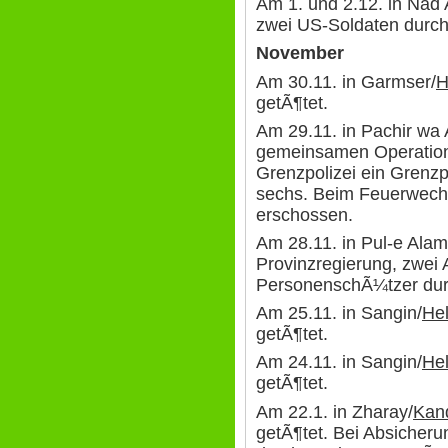
Am 1. und 2.12. in Nad A
zwei US-Soldaten durch
November
Am 30.11. in Garmser/
H
getÃ¶tet.
Am 29.11. in Pachir wa
gemeinsamen Operation
Grenzpolizei ein Grenzp
sechs. Beim Feuerwechse
erschossen.
Am 28.11. in Pul-e Alam
Provinzregierung, zwei
PersonenschÃ¼tzer durc
Am 25.11. in Sangin/
He
getÃ¶tet.
Am 24.11. in Sangin/
He
getÃ¶tet.
Am 22.1. in Zharay/
Kan
getÃ¶tet. Bei Absicheru