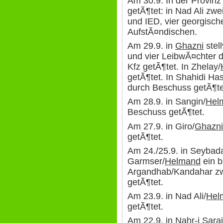
Am 30.9. In der Provin
getÃ¶tet: in Nad Ali zw
und IED, vier georgisch
AufstÃ¤ndischen.
Am 29.9. in
Ghazni
stel
und vier LeibwÃ¤chter d
Kfz getÃ¶tet. In Zhelay/
getÃ¶tet. In Shahidi Ha
durch Beschuss getÃ¶te
Am 28.9. in Sangin/
Hel
Beschuss getÃ¶tet.
Am 27.9. in Giro/
Ghazni
getÃ¶tet.
Am 24./25.9. in Seybad
Garmser/
Helmand
ein b
Argandhab/Kandahar zw
getÃ¶tet.
Am 23.9. in Nad Ali/
Hel
getÃ¶tet.
Am 22.9. in Nahr-i Saraj