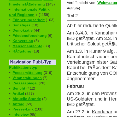
Veröffentlicht von:
Webmaste
FriedensfÃ¶rderung
(149)
Aufrufe)
•
Internationale Politik
und Regionen
+ (1159)
Teil 2:
•
Erinnerungsarbeit
(103)
Ab hier reduzierte Quel
•
Sonstiges
(18)
•
Demokratie
(44)
Am 3./4.3. in Kandahar
•
Friedensforschung
(6)
IED getÃ¶tet. Am 3.3. i
•
Konversion
(3)
britischer Soldat getÃ¶te
•
Menschenrechte
(33)
Am 1.3. in
Kunar
9 afg.
•
RÃ¼stung
(19)
Kampfhubschrauber bei
Verteidungsminister Gat
Navigation Publ.-Typ
Kabul bei PrÃ¤sident Kar
Publikationstyp
•
Pressemitteilung
(319)
Entschuldigung von CO
•
Veranstaltungen
(7)
angenommen.
•
Pressespiegel
(20)
Februar
•
Bericht
(412)
Am 28.2. in den Provin
•
Artikel
(227)
US-Soldaten und in
Her
•
Aktuelle Stunde
(2)
IED getÃ¶tet.
•
Antrag
(59)
•
Presse-Link
(108)
Am 27.2. in
Kandahar
u
•
Interview
(65)