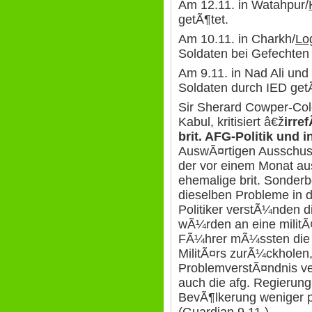
Am 12.11. in Watahpur/
getÃ¶tet.
Am 10.11. in Charkh/
Lo
Soldaten bei Gefechten 
Am 9.11. in Nad Ali und
Soldaten durch IED getÃ
Sir Sherard Cowper-Cole
Kabul, kritisiert â€ž
irre
brit. AFG-Politik
und i
AuswÃ¤rtigen Ausschuss
der vor einem Monat a
ehemalige brit. Sonder
dieselben Probleme in
Politiker verstÃ¼nden di
wÃ¼rden an eine militÃ
FÃ¼hrer mÃ¼ssten die p
MilitÃ¤rs zurÃ¼ckholen
ProblemverstÃ¤ndnis ver
auch die afg. Regierung
BevÃ¶lkerung weniger po