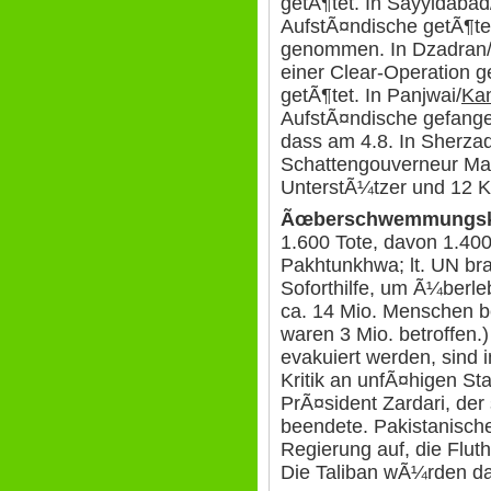
getÃ¶tet. In Sayyidabad
AufstÃ¤ndische getÃ¶te
genommen. In Dzadran
einer Clear-Operation 
getÃ¶tet. In Panjwai/
Ka
AufstÃ¤ndische gefang
dass am 4.8. In Sherzad
Schattengouverneur Mal
UnterstÃ¼tzer und 12 K
Ãœberschwemmungskat
1.600 Tote, davon 1.400
Pakhtunkhwa; lt. UN br
Soforthilfe, um Ã¼berl
ca. 14 Mio. Menschen b
waren 3 Mio. betroffe
evakuiert werden, sind
Kritik an unfÃ¤higen S
PrÃ¤sident Zardari, der
beendete. Pakistanische
Regierung auf, die Flut
Die Taliban wÃ¼rden das