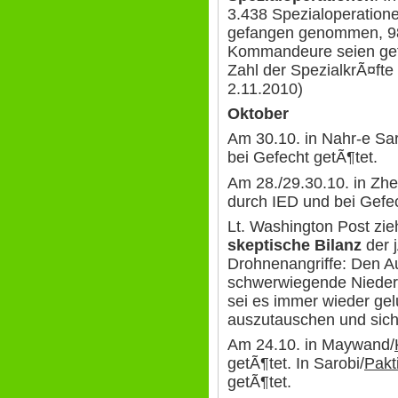
3.438 Spezialoperation
gefangen genommen, 98
Kommandeure seien gef
Zahl der SpezialkrÃ¤fte 
2.11.2010)
Oktober
Am 30.10. in Nahr-e Sar
bei Gefecht getÃ¶tet.
Am 28./29.30.10. in Zhe
durch IED und bei Gefec
Lt. Washington Post zi
skeptische Bilanz
der 
Drohnenangriffe: Den A
schwerwiegende Nieder
sei es immer wieder g
auszutauschen und sich
Am 24.10. in Maywand/
getÃ¶tet. In Sarobi/
Pakt
getÃ¶tet.