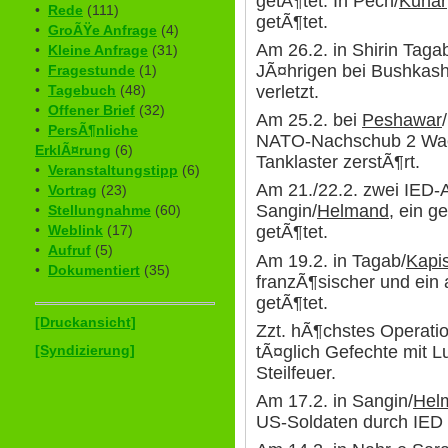
getÃ¶tet. In Pech/
Kunar
•
Rede
(111)
getÃ¶tet.
•
GroÃŸe Anfrage
(4)
Am 26.2. in Shirin Taga
•
Kleine Anfrage
(31)
JÃ¤hrigen bei Bushkashi-
•
Fragestunde
(1)
verletzt.
•
Tagebuch
(48)
•
Offener Brief
(32)
Am 25.2. bei
Peshawar
•
PersÃ¶nliche
NATO-Nachschub 2 Wach
ErklÃ¤rung
(6)
Tanklaster zerstÃ¶rt.
•
Veranstaltungstipp
(6)
Am 21./22.2. zwei IED-
•
Vortrag
(23)
Sangin/
Helmand
, ein g
•
Stellungnahme
(60)
•
Weblink
(17)
getÃ¶tet.
•
Aufruf
(5)
Am 19.2. in Tagab/
Kapi
•
Dokumentiert
(35)
franzÃ¶sischer und ein 
getÃ¶tet.
[Druckansicht]
Zzt. hÃ¶chstes Operati
[Syndizierung]
tÃ¤glich Gefechte mit 
Steilfeuer.
Am 17.2. in Sangin/
Hel
US-Soldaten durch IED 