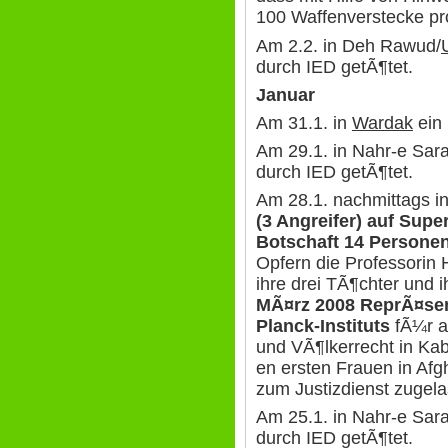
100 Waffenverstecke 
Am 2.2. in Deh Rawud/
durch IED getÃ¶tet.
Januar
Am 31.1. in
Wardak
ein 
Am 29.1. in Nahr-e Sara
durch IED getÃ¶tet.
Am 28.1. nachmittags i
(3 Angreifer) auf Supe
Botschaft 14 Persone
Opfern die Professorin
ihre drei TÃ¶chter und 
MÃ¤rz 2008 ReprÃ¤sen
Planck-Instituts
fÃ¼r a
und VÃ¶lkerrecht in Kab
en ersten Frauen in Af
zum Justizdienst zugel
Am 25.1. in Nahr-e Sara
durch IED getÃ¶tet.