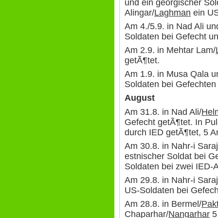
und ein georgischer Sold
Alingar/
Laghman
ein US
Am 4./5.9. in Nad Ali u
Soldaten bei Gefecht un
Am 2.9. in Mehtar Lam/
getÃ¶tet.
Am 1.9. in Musa Qala un
Soldaten bei Gefechten 
August
Am 31.8. in Nad Ali/
Hel
Gefecht getÃ¶tet. In Pul
durch IED getÃ¶tet, 5 
Am 30.8. in Nahr-i Saraj
estnischer Soldat bei G
Soldaten bei zwei IED-A
Am 29.8. in Nahr-i Sara
US-Soldaten bei Gefech
Am 28.8. in Bermel/
Pakt
Chaparhar/
Nangarhar
5