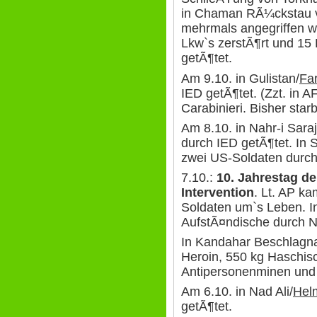
in Chaman RÃ¼ckstau v
mehrmals angegriffen w
Lkw`s zerstÃ¶rt und 1
getÃ¶tet.
Am 9.10. in Gulistan/
Fa
IED getÃ¶tet. (Zzt. in A
Carabinieri. Bisher star
Am 8.10. in Nahr-i Saraj
durch IED getÃ¶tet. In
zwei US-Soldaten durch
7.10.:
10. Jahrestag d
Intervention
. Lt. AP k
Soldaten um`s Leben. I
AufstÃ¤ndische durch N
In Kandahar Beschlagn
Heroin, 550 kg Haschis
Antipersonenminen und
Am 6.10. in Nad Ali/
Hel
getÃ¶tet.