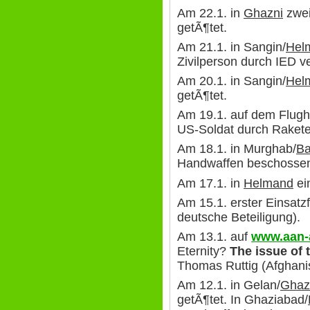
Am 22.1. in
Ghazni
zwei
getÃ¶tet.
Am 21.1. in Sangin/
Hel
Zivilperson durch IED ve
Am 20.1. in Sangin/
Hel
getÃ¶tet.
Am 19.1. auf dem Flug
US-Soldat durch Rakete
Am 18.1. in Murghab/
Ba
Handwaffen beschossen, 
Am 17.1. in
Helmand
ei
Am 15.1. erster Einsa
deutsche Beteiligung).
Am 13.1. auf
www.aan-
Eternity?
The issue of 
Thomas Ruttig (Afghani
Am 12.1. in Gelan/
Ghaz
getÃ¶tet. In Ghaziabad/