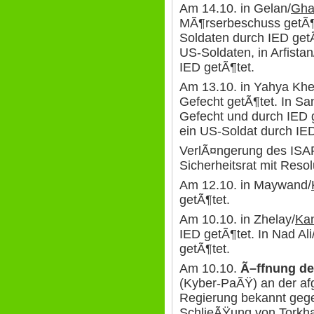
Am 14.10. in Gelan/
Gha
MÃ¶rserbeschuss getÃ¶t
Soldaten durch IED getÃ
US-Soldaten, in Arfistan
IED getÃ¶tet.
Am 13.10. in Yahya Khe
Gefecht getÃ¶tet. In Sa
Gefecht und durch IED 
ein US-Soldat durch IED
VerlÃ¤ngerung des ISA
Sicherheitsrat mit Resol
Am 12.10. in Maywand/
getÃ¶tet.
Am 10.10. in Zhelay/
Ka
IED getÃ¶tet. In Nad Ali
getÃ¶tet.
Am 10.10.
Ã–ffnung d
(Kyber-PaÃŸ) an der af
Regierung bekannt gege
SchlieÃŸung von Torkha