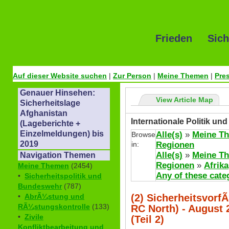
Frieden Sich
Auf dieser Website suchen
|
Zur Person
|
Meine Themen
|
Pre
Genauer Hinsehen:
View Article Map
Sicherheitslage
Afghanistan
Internationale Politik u
(Lageberichte +
Einzelmeldungen) bis
Alle(s)
»
Meine T
Browse
2019
in:
Regionen
Alle(s)
»
Meine T
Navigation Themen
Regionen
»
Afrika
Meine Themen
(2454)
Any of these cate
•
Sicherheitspolitik und
Bundeswehr
(787)
(2) Sicherheitsvorf
•
AbrÃ¼stung und
RÃ¼stungskontrolle
(133)
RC North) - August 
•
Zivile
(Teil 2)
Konfliktbearbeitung und