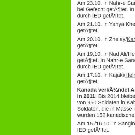
Am 23.10. in Nahr-e Sar
bei Gefecht getÃ¶tet. I
durch IED getÃ¶tet.
Am 21.10. in Yahya Khe
getÃ¶tet.
Am 20.10. in Zhelay/
Ka
getÃ¶tet.
Am 19.10. in Nad Ali/
He
getÃ¶tet. In Nahr-e Sara
durch IED getÃ¶tet.
Am 17.10. in Kajaki/
Hel
getÃ¶tet.
Kanada verkÃ¼ndet A
in 2011
: Bis 2014 bleib
von 950 Soldaten.in Kab
Soldaten, die in Masse i
wurden 152 kanadische 
Am 15./16.10. in Sangin
IED getÃ¶tet.