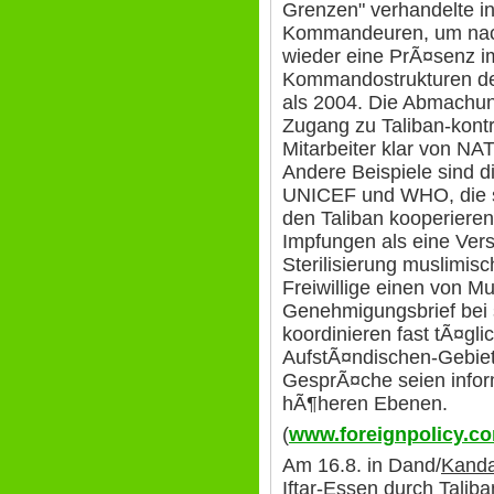
Grenzen" verhandelte in 
Kommandeuren, um na
wieder eine PrÃ¤senz i
Kommandostrukturen der
als 2004. Die Abmachun
Zugang zu Taliban-kontr
Mitarbeiter klar von NA
Andere Beispiele sind 
UNICEF und WHO, die s
den Taliban kooperieren
Impfungen als eine Ver
Sterilisierung muslimisc
Freiwillige einen von M
Genehmigungsbrief bei s
koordinieren fast tÃ¤gli
AufstÃ¤ndischen-Gebiet
GesprÃ¤che seien inform
hÃ¶heren Ebenen.
(
www.foreignpolicy.co
Am 16.8. in Dand/
Kand
Iftar-Essen durch Talib