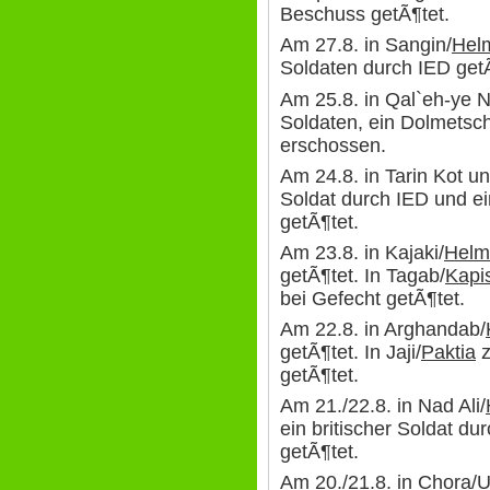
Beschuss getÃ¶tet.
Am 27.8. in Sangin/
Hel
Soldaten durch IED getÃ
Am 25.8. in Qal`eh-ye 
Soldaten, ein Dolmetsch
erschossen.
Am 24.8. in Tarin Kot 
Soldat durch IED und ei
getÃ¶tet.
Am 23.8. in Kajaki/
Helm
getÃ¶tet. In Tagab/
Kapi
bei Gefecht getÃ¶tet.
Am 22.8. in Arghandab/
getÃ¶tet. In Jaji/
Paktia
z
getÃ¶tet.
Am 21./22.8. in Nad Ali/
ein britischer Soldat d
getÃ¶tet.
Am 20./21.8. in Chora/
U