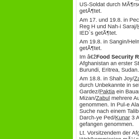
US-Soldat durch MÃ¶rs
getÃ¶tet.
Am 17. und 19.8. in Pec
Reg H und Nah-i Saraj/
IED`s getÃ¶tet.
Am 19.8. in Sangin/He
getÃ¶tet.
Im â€ž
Food Security R
Afghanistan an erster S
Burundi, Eritrea, Sudan.
Am 18.8. in Shah Joy/
Z
durch Unbekannte in se
Gardez/
Paktia
ein Bauar
Mizan/
Zabul
mehrere Au
genommen. In Pul-e Al
Suche nach einem Tali
Darch-ye Ped/
Kunar
3 A
gefangen genommen.
Lt. Vorsitzendem der A