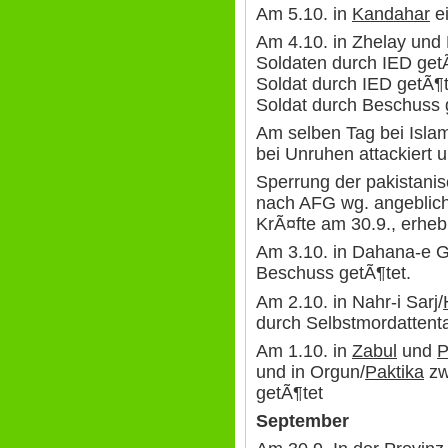
Am 5.10. in
Kandahar
ei
Am 4.10. in Zhelay un
Soldaten durch IED getÃ
Soldat durch IED getÃ¶t
Soldat durch Beschuss 
Am selben Tag bei Isla
bei Unruhen attackiert 
Sperrung der pakistani
nach AFG wg. angeblich
KrÃ¤fte am 30.9., erhe
Am 3.10. in Dahana-e G
Beschuss getÃ¶tet.
Am 2.10. in Nahr-i Sarj/
durch Selbstmordattenta
Am 1.10. in
Zabul
und
P
und in Orgun/
Paktika
zw
getÃ¶tet
September