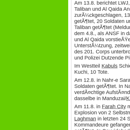
Am 13.8. berichtet LWJ,
Taliban und Al Qaida An
zurÃ¼ckgeschlagen, 13 
getÃ¶tet, 20 Soldaten u
Taliban getÃ¶tet (Meldu
dem 4.8., als ANSF in 
und Al Qaida vorstieÃŸe
UnterstÃ¼tzung, zeitwe
des 201. Corps unterbr
und Polizei Dutzende P
Im Westteil
Kabuls
Schi
Kuchi, 10 Tote.
Am 12.8. in Nahr-e Sara
Soldaten getÃ¶tet. In 
verdÃ¤chtige AufstÃ¤n
dasselbe in Manduzai/
K
Am 11.8. in
Farah City
m
Explosion von 2 Selbstm
Laghman
in letzten 24 
Kommandeure gefangen 