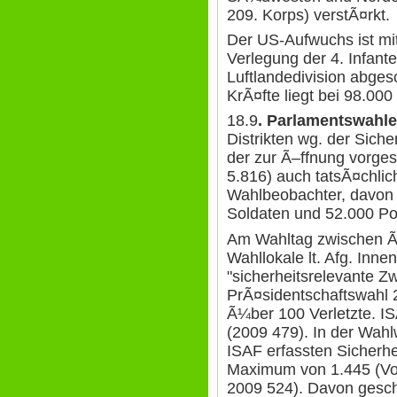
209. Korps) verstÃ¤rkt.
Der US-Aufwuchs ist m
Verlegung der 4. Infante
Luftlandedivision abge
KrÃ¤fte liegt bei 98.000
18.9
. Parlamentswahl
Distrikten wg. der Sich
der zur Ã–ffnung vorge
5.816) auch tatsÃ¤chlic
Wahlbeobachter, davon
Soldaten und 52.000 Pol
Am Wahltag zwischen Ã
Wahllokale lt. Afg. Inne
"sicherheitsrelevante Zw
PrÃ¤sidentschaftswahl 
Ã¼ber 100 Verletzte. I
(2009 479). In der Wahl
ISAF erfassten Sicherhei
Maximum von 1.445 (Vo
2009 524). Davon gesch