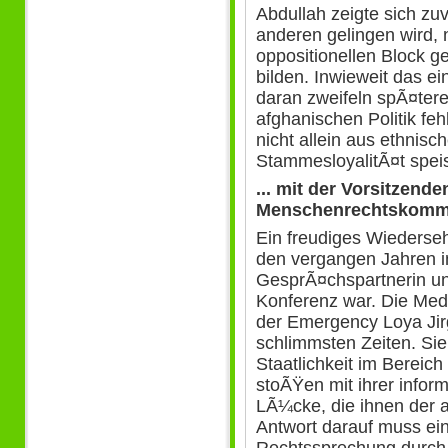
Abdullah zeigte sich zuv
anderen gelingen wird,
oppositionellen Block g
bilden. Inwieweit das ei
daran zweifeln spÃ¤ter
afghanischen Politik fehl
nicht allein aus ethnisc
StammesloyalitÃ¤t speis
... mit der Vorsitzen
Menschenrechtskomm
Ein freudiges Wiederseh
den vergangen Jahren 
GesprÃ¤chspartnerin un
Konferenz war. Die Med
der Emergency Loya Jir
schlimmsten Zeiten. Sie 
Staatlichkeit im Bereich 
stoÃŸen mit ihrer infor
LÃ¼cke, die ihnen der a
Antwort darauf muss ei