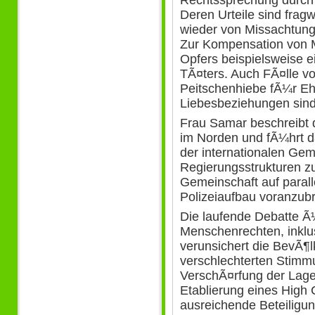
Rechtssprechung durch 
Deren Urteile sind fra
wieder von Missachtun
Zur Kompensation von 
Opfers beispielsweise e
TÃ¤ters. Auch FÃ¤lle v
Peitschenhiebe fÃ¼r Eh
Liebesbeziehungen sin
Frau Samar beschreibt d
im Norden und fÃ¼hrt d
der internationalen Gem
Regierungsstrukturen zu 
Gemeinschaft auf paralle
Polizeiaufbau voranzubri
Die laufende Debatte Ã
Menschenrechten, inklu
verunsichert die BevÃ¶l
verschlechterten Stimm
VerschÃ¤rfung der Lage.
Etablierung eines High 
ausreichende Beteiligun