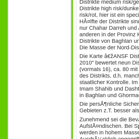
Distrikte medium risk/g
Distrikte high risk/dunke
risk/rot, hier ist ein s
HÃ¤lfte der Distrikte si
nur Chahar Darreh und Ar
anderen in der Provinz
Distrikte von Baghlan 
Die Masse der Nord-Distri
Die Karte â€žANSF Dist
2010" bewertet neun Dis
(vormals 16), ca. 80 mit
des Distrikts, d.h. manc
staatlicher Kontrolle. 
Imam Shahib und Dashte
in Baghlan und Ghormac
Die persÃ¶nliche Sicherh
Gebieten z.T. besser al
Zunehmend sei die BevÃ
AufstÃ¤ndischen. Bei S
werden in hohem Masse 
AusdrÃ¼cklich angegrif