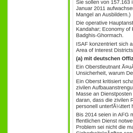
Sie sollen von 157.163 
Januar 2011 aufwachsen.
Mangel an Ausbildern.)
Die operative Hauptans
Kandahar; Economy of 
Badghis-Ghormach.
ISAF konzentriert sich a
Area of Interest Districts
(a) mit deutschen Offi
Ein Oberstleutnant Ã¤u
Unsicherheit, warum Deu
Ein Oberst kritisiert sc
zivilen Aufbauanstreng
Masse an Dienstposten f
daran, dass die zivilen 
personell unterfÃ¼ttert 
Bis 2014 seien in AFG m
ffentlichen Dienst notwe
Problem sei nicht die 