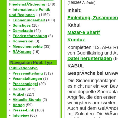
(198366 Aufrufe)
FriedensfÃ¶rderung
(149)
•
Internationale Politik
Inhalt:
und Regionen
+ (1159)
Einleitung, Zusamme
•
Erinnerungsarbeit
(103)
Kabul
•
Sonstiges
(18)
•
Demokratie
(44)
Mazar-e Sharif
•
Friedensforschung
(6)
Kunduz
•
Konversion
(3)
•
Menschenrechte
(33)
Kompletten "13. AFG-Re
•
RÃ¼stung
(19)
von Guerillakrieg und 
Datei herunterladen
(6
Navigation Publ.-Typ
KABUL
Publikationstyp
GesprÃ¤che bei UNA
•
Pressemitteilung
(319)
•
Veranstaltungen
(7)
Die Sicherungsanlagen s
•
Pressespiegel
(20)
es nicht nur ein von Be
•
Bericht
(412)
eine doppelte Sperranla
•
Artikel
(227)
Angriffe, die den erste
•
Aktuelle Stunde
(2)
wenigstens am zweiten
•
Antrag
(59)
Auch auf dem GelÃ¤nde
•
Presse-Link
(108)
mit Soldaten. Die WÃ¤nd
•
Interview
(65)