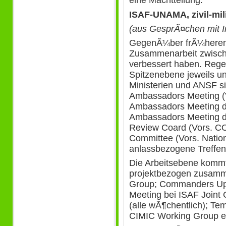
eine Machtteilung.
ISAF-UNAMA, zivil-mi
(aus GesprÃ¤chen mit I
GegenÃ¼ber frÃ¼heren J
Zusammenarbeit zwisc
verbessert haben. Rege
Spitzenebene jeweils un
Ministerien und ANSF 
Ambassadors Meeting 
Ambassadors Meeting 
Ambassadors Meeting d
Review Coard (Vors. CO
Committee (Vors. Nation
anlassbezogene Treffen
Die Arbeitsebene komm
projektbezogen zusamme
Group; Commanders Upda
Meeting bei ISAF Joint
(alle wÃ¶chentlich); Te
CIMIC Working Group e