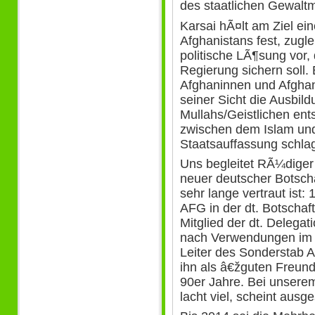
des staatlichen Gewalt
Karsai hÃ¤lt am Ziel ei
Afghanistans fest, zuglei
politische LÃ¶sung vor,
Regierung sichern soll. E
Afghaninnen und Afghane
seiner Sicht die Ausbil
Mullahs/Geistlichen en
zwischen dem Islam und
Staatsauffassung schla
Uns begleitet RÃ¼diger 
neuer deutscher Botscha
sehr lange vertraut ist
AFG in der dt. Botschaf
Mitglied der dt. Delegat
nach Verwendungen im 
Leiter des Sonderstab
ihn als â€žguten Freund
90er Jahre. Bei unserem
lacht viel, scheint ausg