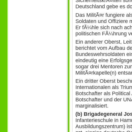
SicherheitskrÃ¤ften son
Deutschland gebe es d
Das MilitÃ¤r fungiere
Soldaten und Offiziere
Er fÃ¼hle sich nach ac
politischen FÃ¼hrung ve
Ein anderer Oberst, Lei
berichtet vom Aufbau de
Bundeswehrsoldaten eing
eindeutig eine Erfolgs
sogar drei Mentoren zu
MilitÃ¤rkapelle(n) entsa
Ein dritter Oberst besch
Internationalen als Tri
Botschafter als Politica
Botschafter und der UN
marginalisiert.
(b) Brigadegeneral Jos
Infanterieschule in Ha
Ausbildungszentrum) is