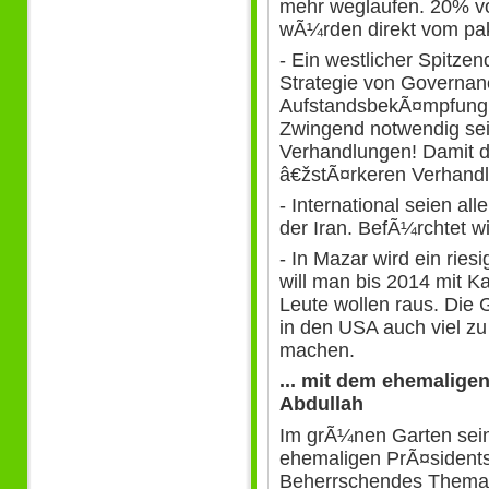
mehr weglaufen. 20% v
wÃ¼rden direkt vom pakis
- Ein westlicher Spitzen
Strategie von Governan
AufstandsbekÃ¤mpfung r
Zwingend notwendig seie
Verhandlungen! Damit d
â€žstÃ¤rkeren Verhandl
- International seien al
der Iran. BefÃ¼rchtet w
- In Mazar wird ein rie
will man bis 2014 mit 
Leute wollen raus. Die G
in den USA auch viel zu
machen.
... mit dem ehemalige
Abdullah
Im grÃ¼nen Garten sein
ehemaligen PrÃ¤sidents
Beherrschendes Thema