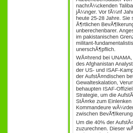
nachrÃ¼ckenden Talib
jÃ¼nger. Vor fÃ¼nf Jahr
heute 25-28 Jahre. Sie 
Ã¶rtlichen BevÃ¶lkerung
unberechenbarer. Anges
im pakistanischen Grenzg
militant-fundamentalist
unerschÃ¶pflich.
WÃ¤hrend bei UNAMA, e
des Afghanistan Analyst
der US- und ISAF-Kam
der AufstÃ¤ndischen bet
Gewalteskalation, Ver
behaupten ISAF-Offiziel
Strategie, um die Aufst
StÃ¤rke zum Einlenken 
Kommandeure wÃ¼rden 
zwischen BevÃ¶lkerung
Um die 40% der AufstÃ¤
zuzurechnen. Dieser w