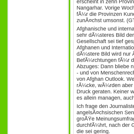
erscheint in zehn Provi
Nangarhar. Vorige Woch
fÃ¼r die Provinzen Kun
zunÃ¤chst umsonst. (G
Afghanische und interna
sehr dÃ¼steres Bild de
Gesellschaft sei tief ge
Afghanen und Internati
dÃ¼stere Bild wird nur
BefÃ¼rchtungen fÃ¼r de
Abzuges: Dann bliebe n
- und von Menschenrech
von Afghan Outlook. We
rÃ¼cke, wÃ¼rden aber 
Druck geraten. Keiner w
es allein managen, auch
Ich frage den Journalis
angelsÃ¤chsischen Sende
groÃŸe Meinungsumfra
durchfÃ¼hrt, nach der 
die sei gering.