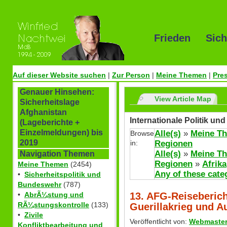
Frieden Sich
Auf dieser Website suchen
|
Zur Person
|
Meine Themen
|
Pre
Genauer Hinsehen:
View Article Map
Sicherheitslage
Afghanistan
Internationale Politik u
(Lageberichte +
Einzelmeldungen) bis
Alle(s)
»
Meine T
Browse
2019
in:
Regionen
Alle(s)
»
Meine T
Navigation Themen
Regionen
»
Afrika
Meine Themen
(2454)
Any of these cate
•
Sicherheitspolitik und
Bundeswehr
(787)
13. AFG-Reiseberich
•
AbrÃ¼stung und
RÃ¼stungskontrolle
(133)
Guerillakrieg und 
•
Zivile
Veröffentlicht von:
Webmaste
Konfliktbearbeitung und