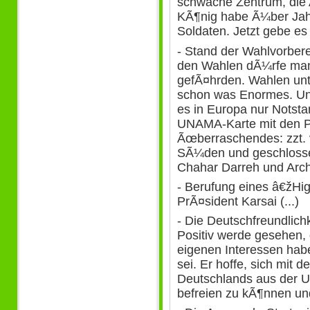
schwache Zentrum, die
KÃ¶nig habe Ã¼ber Jahr
Soldaten. Jetzt gebe es
- Stand der Wahlvorberei
den Wahlen dÃ¼rfe man 
gefÃ¤hrden. Wahlen unt
schon was Enormes. Un
es in Europa nur Notst
UNAMA-Karte mit den Po
Ãœberraschendes: zzt. 
SÃ¼den und geschlossen
Chahar Darreh und Arch
- Berufung eines â€žHi
PrÃ¤sident Karsai (...)
- Die Deutschfreundlichk
Positiv werde gesehen, 
eigenen Interessen hab
sei. Er hoffe, sich mit
Deutschlands aus der 
befreien zu kÃ¶nnen un