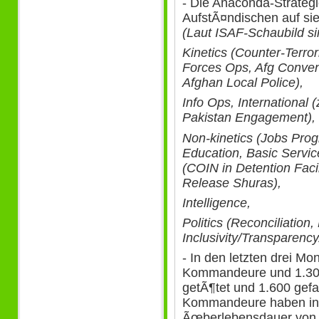
- Die Anaconda-Strateg
AufstÃ¤ndischen auf sie
(Laut ISAF-Schaubild si
Kinetics (Counter-Terro
Forces Ops, Afg Conven
Afghan Local Police),
Info Ops, International 
Pakistan Engagement),
Non-kinetics (Jobs Pro
Education, Basic Servic
(COIN in Detention Facil
Release Shuras),
Intelligence,
Politics (Reconciliation
Inclusivity/Transparency
- In den letzten drei M
Kommandeure und 1.30
getÃ¶tet und 1.600 ge
Kommandeure haben inzw
Ãœberlebensdauer von z