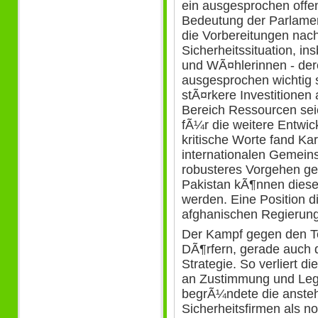
ein ausgesprochen offe
Bedeutung der Parlamen
die Vorbereitungen nach
Sicherheitssituation, i
und WÃ¤hlerinnen - der
ausgesprochen wichtig 
stÃ¤rkere Investitionen
Bereich Ressourcen sei
fÃ¼r die weitere Entwic
kritische Worte fand K
internationalen Gemeins
robusteres Vorgehen g
Pakistan kÃ¶nnen diese 
werden. Eine Position d
afghanischen Regierung
Der Kampf gegen den Te
DÃ¶rfern, gerade auch di
Strategie. So verliert 
an Zustimmung und Legi
begrÃ¼ndete die ansteh
Sicherheitsfirmen als n