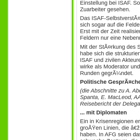
Einstellung bei ISAF. S
Zuarbeiter gesehen.
Das ISAF-SelbstverstÃ¤
sich sogar auf die Feld
Erst mit der Zeit realis
Feldern nur eine Nebenro
Mit der StÃ¤rkung des S
habe sich die strukturi
ISAF und zivilen Akteur
wirke als Moderator und 
Runden gegrÃ¼ndet.
Politische GesprÃ¤ch
(die Abschnitte zu A. Ab
Spanta, E. MacLeod, A
Reisebericht der Deleg
... mit Diplomaten
Ein in Krisenregionen er
groÃŸen Linien, die â€ž
haben. In AFG seien da