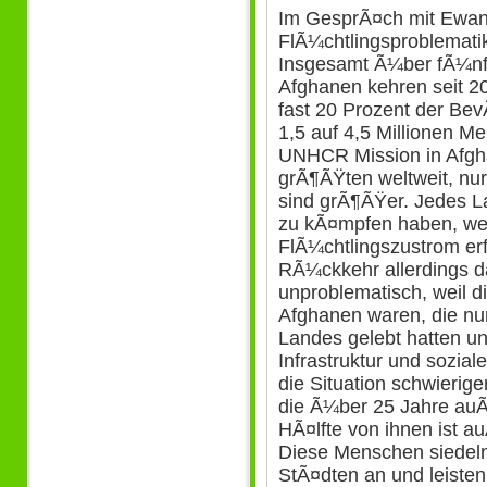
Im GesprÃ¤ch mit Ewan
FlÃ¼chtlingsproblematik
Insgesamt Ã¼ber fÃ¼nf 
Afghanen kehren seit 2
fast 20 Prozent der Bev
1,5 auf 4,5 Millionen 
UNHCR Mission in Afghan
grÃ¶ÃŸten weltweit, nur
sind grÃ¶ÃŸer. Jedes L
zu kÃ¤mpfen haben, we
FlÃ¼chtlingszustrom erf
RÃ¼ckkehr allerdings 
unproblematisch, weil 
Afghanen waren, die nu
Landes gelebt hatten 
Infrastruktur und sozia
die Situation schwieri
die Ã¼ber 25 Jahre auÃ
HÃ¤lfte von ihnen ist a
Diese Menschen siedeln 
StÃ¤dten an und leiste