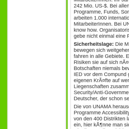
242 Mio. US-$. Bei alle
Programme, Funds, So
arbeiten 1.000 internat
MitarbeiterInnen. Bei 
know how. Organisatori
gebe nicht einmal eine R
Sicherheitslage:
Die M
bewegen sich weitgehe
fahren in alle Gebiete.
Risiken sie auf sich n
Botschaften niemals b
IED vor dem Compund g
eigenen KrÃ¤fte auf wen
Liegenschaften zusamm
Security/Anti-Governmen
Deutscher, der schon se
Die von UNAMA herausg
Programme Accessibilit
von den 400 Distrikten 
ein, hier kÃ¶nne man s