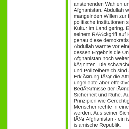
anstehenden Wahlen und
Afghanistan. Abdullah w
mangelnden Willen zur 
politische Institutione
Kultur im Land gering. E
seinem RÃ¼ckgriff auf 
genau diese demokratis
Abdullah warnte vor ei
dessen Ergebnis die Un
Afghanistan noch weite
kÃ¶nnten. Die schwachen
und Polizeibereich sind
ErklÃ¤rung fÃ¼r die Attr
ungeliebte aber effekti
BedÃ¼rfnisse der lÃ¤n
Sicherheit und Ruhe. Au
Prinzipien wie Gerechti
Menschenrechte in ein
werden. Aus seiner Sich
fÃ¼r Afghanistan - ein i
islamische Republik.