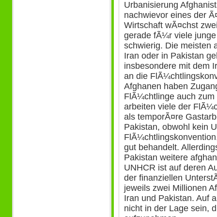
Urbanisierung Afghanist
nachwievor eines der Ã
Wirtschaft wÃ¤chst zweis
gerade fÃ¼r viele jung
schwierig. Die meisten
Iran oder in Pakistan g
insbesondere mit dem Ira
an die FlÃ¼chtlingskonv
Afghanen haben Zugang
FlÃ¼chtlinge auch zum 
arbeiten viele der FlÃ¼
als temporÃ¤re Gastarbe
Pakistan, obwohl kein U
FlÃ¼chtlingskonvention
gut behandelt. Allerdings
Pakistan weitere afghan
UNHCR ist auf deren Au
der finanziellen Unters
jeweils zwei Millionen 
Iran und Pakistan. Auf 
nicht in der Lage sein, 