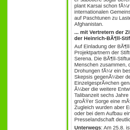
plant Karsai schon fÃ¼r
internationalen Gemeins
auf Paschtunen zu Laste
Afghanistan.
... mit
Vertretern der Z
der Heinrich-BÃ¶ll-Sti
Auf Einladung der BÃ¶ll-
Projektpartnern der Sti
Serena. Die BÃ¶ll-Stift
Menschen zusammen, di
Drohungen fÃ¼r ein bes
Skepsis gegenÃ¼ber der
EinzelgesprÃ¤chen gena
Ã¼ber die weitere Entw
Talibanzeit sechs Jahre
groÃŸer Sorge eine mÃ¶
Zugleich wurden aber Er
oder bei dem Aufbau ein
Presselandschaft deutli
Unterwegs
: Am 25.8. i