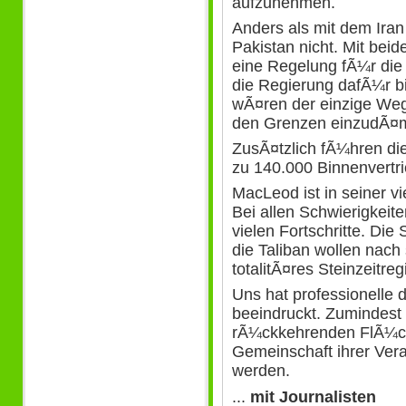
aufzunehmen.
Anders als mit dem Iran 
Pakistan nicht. Mit bei
eine Regelung fÃ¼r die 
die Regierung dafÃ¼r b
wÃ¤ren der einzige We
den Grenzen einzudÃ¤
ZusÃ¤tzlich fÃ¼hren di
zu 140.000 Binnenvert
MacLeod ist in seiner v
Bei allen Schwierigkeite
vielen Fortschritte. Die
die Taliban wollen nach 
totalitÃ¤res Steinzeitre
Uns hat professionelle
beeindruckt. Zumindes
rÃ¼ckkehrenden FlÃ¼cht
Gemeinschaft ihrer Ver
werden.
...
mit Journalisten