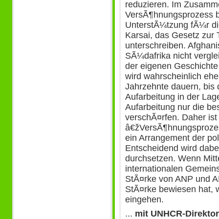
reduzieren. Im Zusamm
VersÃ¶hnungsprozess b
UnterstÃ¼tzung fÃ¼r di
Karsai, das Gesetz zur T
unterschreiben. Afghan
SÃ¼dafrika nicht vergle
der eigenen Geschichte 
wird wahrscheinlich ehe
Jahrzehnte dauern, bis 
Aufarbeitung in der Lag
Aufarbeitung nur die 
verschÃ¤rfen. Daher ist 
â€žVersÃ¶hnungsprozess
ein Arrangement der pol
Entscheidend wird dabei
durchsetzen. Wenn Mit
internationalen Gemeins
StÃ¤rke von ANP und AN
StÃ¤rke bewiesen hat, 
eingehen.
...
mit UNHCR-Direkto