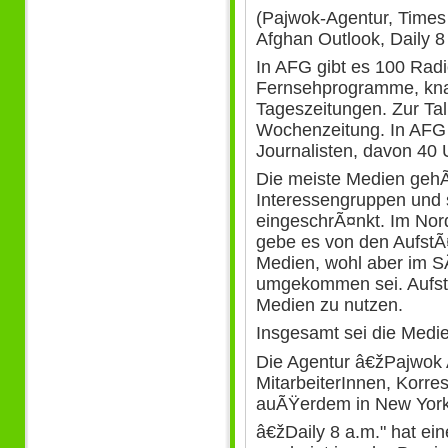
(Pajwok-Agentur, Times
Afghan Outlook, Daily 8
In AFG gibt es 100 Radi
Fernsehprogramme, kna
Tageszeitungen. Zur Tal
Wochenzeitung. In AFG 
Journalisten, davon 40 
Die meiste Medien gehÃ
Interessengruppen und si
eingeschrÃ¤nkt. Im Nor
gebe es von den AufstÃ
Medien, wohl aber im S
umgekommen sei. Aufst
Medien zu nutzen.
Insgesamt sei die Medie
Die Agentur â€žPajwok
MitarbeiterInnen, Korre
auÃŸerdem in New York
â€žDaily 8 a.m." hat ei