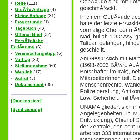
GebÃ¤ude sind mit Foto
•
Rede
(111)
geschmÃ¼ckt.
•
GroÃŸe Anfrage
(4)
•
Kleine Anfrage
(31)
In einem GebÃ¤ude de
•
Fragestunde
(1)
hatte der letzte PrÃ¤si
•
Tagebuch
(48)
vormalige Chef der mÃ¶
•
Offener Brief
(32)
Nadjibullah 1992 Asyl 
•
PersÃ¶nliche
Taliban gefangen, hinge
ErklÃ¤rung
(6)
geschleift.
•
Veranstaltungstipp
(6)
Am GesprÃ¤ch mit Mart
•
Vortrag
(23)
(1998-2003 BÃ¼ro AuÃŸe
•
Stellungnahme
(60)
Botschafter im Irak), n
•
Weblink
(17)
MitarbeiterInnen teil. D
•
Aufruf
(5)
Menschenrechte, Wahlen
•
Dokumentiert
(35)
Polizeiberatung, Antiko
Law, Sicherheit, militÃ¤
[Druckansicht]
UNAMA gliedert sich in de
[Syndizierung]
Angelegenheiten, Lt. M. K
Entwicklung), Chief of S
der Zentrale, den acht
arbeiten 333 internatio
MitarbeiterInnen. Ihr J