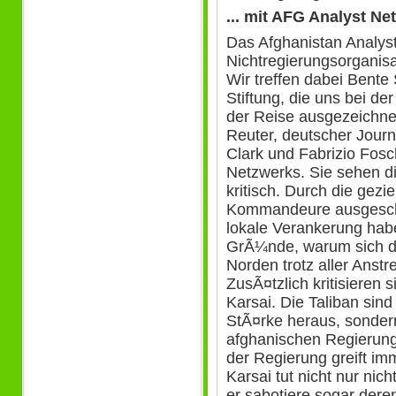
... mit AFG Analyst N
Das Afghanistan Analys
Nichtregierungsorganisat
Wir treffen dabei Bente 
Stiftung, die uns bei d
der Reise ausgezeichnet
Reuter, deutscher Journ
Clark und Fabrizio Fosch
Netzwerks. Sie sehen di
kritisch. Durch die gez
Kommandeure ausgescha
lokale Verankerung habe
GrÃ¼nde, warum sich d
Norden trotz aller Anstr
ZusÃ¤tzlich kritisieren 
Karsai. Die Taliban sind
StÃ¤rke heraus, sonde
afghanischen Regierung
der Regierung greift im
Karsai tut nicht nur nic
er sabotiere sogar der