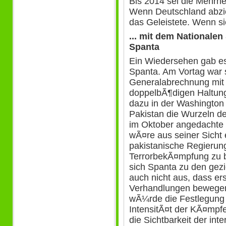
Bis 2014 sei die Mehrhe
Wenn Deutschland abzie
das Geleistete. Wenn si
... mit dem Nationalen
Spanta
Ein Wiedersehen gab es
Spanta. Am Vortag war 
Generalabrechnung mit d
doppelbÃ¶digen Haltung
dazu in der Washington
Pakistan die Wurzeln de
im Oktober angedachte
wÃ¤re aus seiner Sicht 
pakistanische Regierun
TerrorbekÃ¤mpfung zu 
sich Spanta zu den gezi
auch nicht aus, dass ers
Verhandlungen bewegen
wÃ¼rde die Festlegung
IntensitÃ¤t der KÃ¤mpfe
die Sichtbarkeit der int