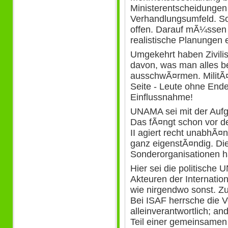
Ministerentscheidungen 
Verhandlungsumfeld. So
offen. Darauf mÃ¼ssen s
realistische Planungen e
Umgekehrt haben Zivili
davon, was man alles b
ausschwÃ¤rmen. MilitÃ¤r
Seite - Leute ohne Ende
Einflussnahme!
UNAMA sei mit der Aufg
Das fÃ¤ngt schon vor de
II agiert recht unabhÃ¤ng
ganz eigenstÃ¤ndig. D
Sonderorganisationen h
Hier sei die politische 
Akteuren der Internatio
wie nirgendwo sonst. Zu
Bei ISAF herrsche die V
alleinverantwortlich; a
Teil einer gemeinsamen 