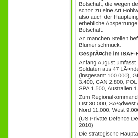
Botschaft, die wegen d
schon zu eine Art Hohlw
also auch der Hauptei
erhebliche Absperrunge
Botschaft.
An manchen Stellen bef
Blumenschmuck.
GesprÃ¤che im ISAF-H
Anfang August umfasst 
Soldaten aus 47 LÃ¤nd
(insgesamt 100.000), G
3.400, CAN 2.800, POL
SPA 1.500, Australien 1
Zum Regionalkommando
Ost 30.000, SÃ¼dwest 
Nord 11.000, West 9.000
(US Private Defence De
2010)
Die strategische Haupt