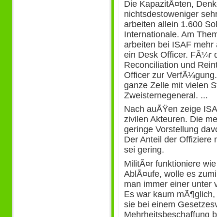
Die KapazitÃ¤ten, Denk
nichtsdestoweniger seh
arbeiten allein 1.600 
Internationale. Am The
arbeiten bei ISAF mehr 
ein Desk Officer. FÃ¼
Reconciliation und Reint
Officer zur VerfÃ¼gung
ganze Zelle mit vielen 
Zweisternegeneral. ...
Nach auÃŸen zeige ISA
zivilen Akteuren. Die me
geringe Vorstellung davo
Der Anteil der Offiziere
sei gering.
MilitÃ¤r funktioniere wi
AblÃ¤ufe, wolle es zumin
man immer einer unter v
Es war kaum mÃ¶glich, 
sie bei einem Gesetzes
Mehrheitsbeschaffung b