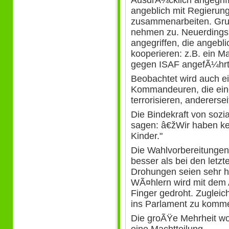
angeblich mit Regierung
zusammenarbeiten. Gru
nehmen zu. Neuerdings
angegriffen, die angebli
kooperieren: z.B. ein M
gegen ISAF angefÃ¼hrt 
Beobachtet wird auch ei
Kommandeuren, die eine
terrorisieren, andererse
Die Bindekraft von sozi
sagen: â€žWir haben k
Kinder."
Die Wahlvorbereitungen 
besser als bei den letzte
Drohungen seien sehr ha
WÃ¤hlern wird mit dem 
Finger gedroht. Zugleic
ins Parlament zu komm
Die groÃŸe Mehrheit wol