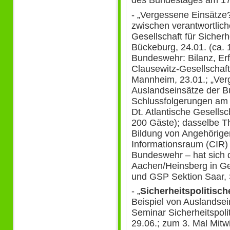
des Bundestages am 17
- „Vergessene Einsätz
zwischen verantwortlicher
Gesellschaft für Sicherh
Bückeburg, 24.01. (ca. 
Bundeswehr: Bilanz, Er
Clausewitz-Gesellschaf
Mannheim, 23.01.; „Ver
Auslandseinsätze der B
Schlussfolgerungen am 
Dt. Atlantische Gesellsc
200 Gäste); dasselbe T
Bildung von Angehörig
Informationsraum (CIR) 
Bundeswehr – hat sich 
Aachen/Heinsberg in Gei
und GSP Sektion Saar, S
- „
Sicherheitspolitisc
Beispiel von Auslandse
Seminar Sicherheitspolit
29.06.; zum 3. Mal Mit