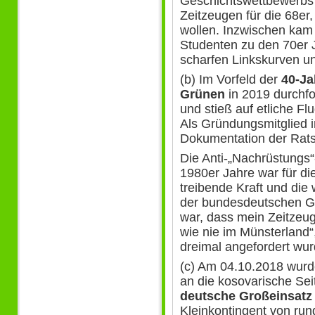
Geschichtswettbewerbs
Zeitzeugen für die 68er,
wollen. Inzwischen kam 
Studenten zu den 70er 
scharfen Linkskurven un
(b) Im Vorfeld der
40-Ja
Grünen
in 2019 durchfo
und stieß auf etliche Flu
Als Gründungsmitglied i
Dokumentation der Ratsf
Die Anti-„Nachrüstungs
1980er Jahre war für di
treibende Kraft und di
der bundesdeutschen Ge
war, dass mein Zeitzeu
wie nie im Münsterland“
dreimal angefordert wur
(c) Am 04.10.2018 wurd
an die kosovarische Sei
deutsche Großeinsatz
Kleinkontingent von run