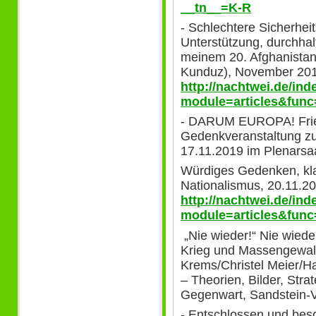
__tn__=K-R
- Schlechtere Sicherhei
Unterstützung, durchhal
meinem 20. Afghanistan
Kunduz), November 201
http://nachtwei.de/in
module=articles&func
- DARUM EUROPA! Fried
Gedenkveranstaltung z
17.11.2019 im Plenarsa
Würdiges Gedenken, kla
Nationalismus, 20.11.20
http://nachtwei.de/in
module=articles&func
„Nie wieder!“ Nie wied
Krieg und Massengewalt,
Krems/Christel Meier/H
– Theorien, Bilder, Stra
Gegenwart, Sandstein-V
- Entschlossen und be