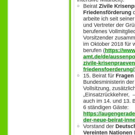
Beirat
Zivile Krisen
Friedensförderung
d
arbeite ich seit sein
und Vertreter der Grü
berufenes Vollmitglie
Vorsitzender zusamme
im Oktober 2018 für w
berufen (
https://www
amt.de/de/aussenpol
zivile-krisenpraeven
friedensfoerderung
15. Beirat für
Fragen
Bundesministerin der 
Vollsitzung, zusätzli
„Einsatzrückkehrer, –
auch im 14. und 13. Be
6 ständigen Gäste:
https://augengerade
der-neue-beirat-inn
Vorstand der
Deutsch
Vereinten Nationen
D