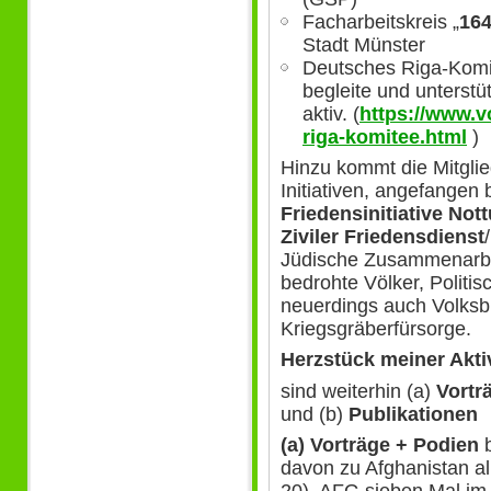
Facharbeitskreis „
164
Stadt Münster
Deutsches Riga-Komite
begleite und unterstü
aktiv. (
https://www.v
riga-komitee.html
)
Hinzu kommt die Mitglie
Initiativen, angefangen 
Friedensinitiative Nott
Ziviler Friedensdienst
Jüdische Zusammenarbei
bedrohte Völker, Politis
neuerdings auch Volks
Kriegsgräberfürsorge.
Herzstück meiner Akti
sind weiterhin (a)
Vortr
und (b)
Publikationen
(a) Vorträge + Podien
b
davon zu Afghanistan al
20), AFG sieben Mal im