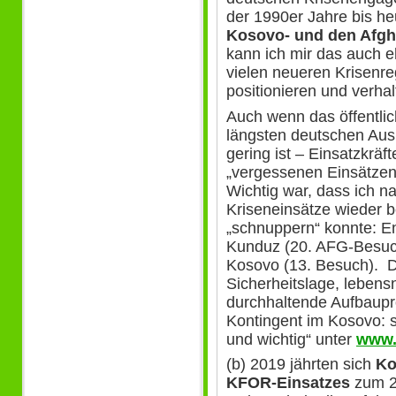
der 1990er Jahre bis heu
Kosovo- und den Afgh
kann ich mir das auch eh
vielen neueren Krisenreg
positionieren und verha
Auch wenn das öffentlic
längsten deutschen Aus
gering ist – Einsatzkräf
„vergessenen Einsätzen“-
Wichtig war, dass ich n
Kriseneinsätze wieder 
„schnuppern“ konnte: E
Kunduz (20. AFG-Besuch
Kosovo (13. Besuch). D
Sicherheitslage, lebens
durchhaltende Aufbaupr
Kontingent im Kosovo: s
und wichtig“ unter
www.
(b) 2019 jährten sich
Ko
KFOR-Einsatzes
zum 20