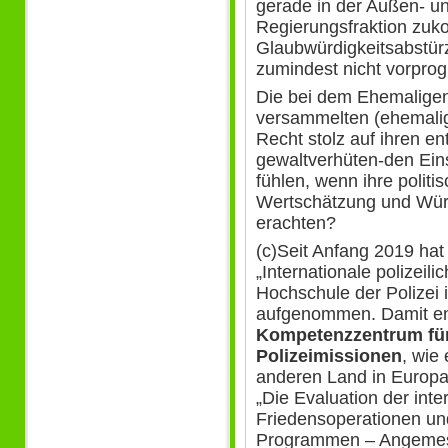
gerade in der Außen- und
Regierungsfraktion zu
Glaubwürdigkeitsabstür
zumindest nicht vorpro
Die bei dem Ehemaligent
versammelten (ehemali
Recht stolz auf ihren e
gewaltverhüten-den Ein
fühlen, wenn ihre polit
Wertschätzung und Würd
erachten?
(c)Seit Anfang 2019 hat
„Internationale polizeil
Hochschule der Polizei i
aufgenommen. Damit ent
Kompetenzzentrum für 
Polizeimissionen
, wie
anderen Land in Europa
„Die Evaluation der inter
Friedensoperationen un
Programmen – Angemes