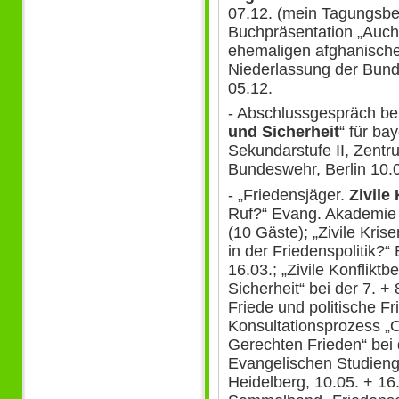
07.12. (mein Tagungsber
Buchpräsentation „Auch.
ehemaligen afghanischen
Niederlassung der Bunde
05.12.
- Abschlussgespräch be
und Sicherheit
“ für ba
Sekundarstufe II, Zentr
Bundeswehr, Berlin 10.
- „Friedensjäger.
Zivile
Ruf?“ Evang. Akademie 
(10 Gäste); „Zivile Kri
in der Friedenspolitik?“
16.03.; „Zivile Konflikt
Sicherheit“ bei der 7. +
Friede und politische F
Konsultationsprozess „
Gerechten Frieden“ bei 
Evangelischen Studieng
Heidelberg, 10.05. + 16