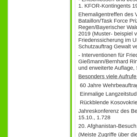
1. KFOR-Kontingents 1
Ehemaligentreffen des 
Bataillon/Task Force Pri
Regen/Bayerischer Wald
2019 (Muster- beispiel v
Friedenssicherung im UN
Schutzauftrag Gewalt ve
- Interventionen für Frie
Gießmann/Bernhard Rink
und erweiterte Auflage,
Besonders viele Aufrufe 
60 Jahre Wehrbeauftrag
Einmalige Langzeitstudi
Rückblende Kosovokrieg
Jahreskonferenz des Bei
15.10., 1.728
20. Afghanistan-Besuch,
(Meiste Zugriffe über d