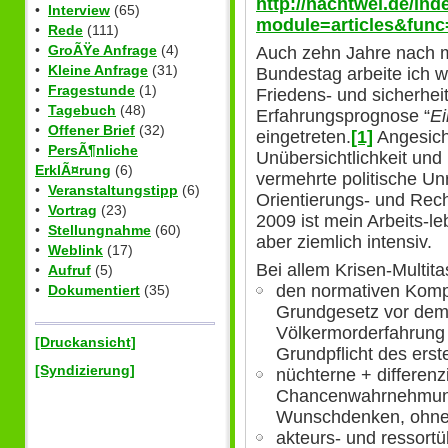
http://nachtwei.de/in
•
Interview
(65)
module=articles&func
•
Rede
(111)
•
GroÃŸe Anfrage
(4)
Auch zehn Jahre nach 
•
Kleine Anfrage
(31)
Bundestag arbeite ich wei
•
Fragestunde
(1)
Friedens- und sicherhei
•
Tagebuch
(48)
Erfahrungsprognose “
E
•
Offener Brief
(32)
eingetreten.
[1]
Angesicht
•
PersÃ¶nliche
Unübersichtlichkeit und
ErklÃ¤rung
(6)
vermehrte politische U
•
Veranstaltungstipp
(6)
Orientierungs- und Rech
•
Vortrag
(23)
2009 ist mein Arbeits-l
•
Stellungnahme
(60)
aber ziemlich intensiv.
•
Weblink
(17)
Bei allem Krisen-Multita
•
Aufruf
(5)
den normativen Komp
•
Dokumentiert
(35)
Grundgesetz vor dem 
Völkermorderfahrung 
[Druckansicht]
Grundpflicht des ers
[Syndizierung]
nüchterne + differenz
Chancenwahrnehmung
Wunschdenken, ohne F
akteurs- und ressort