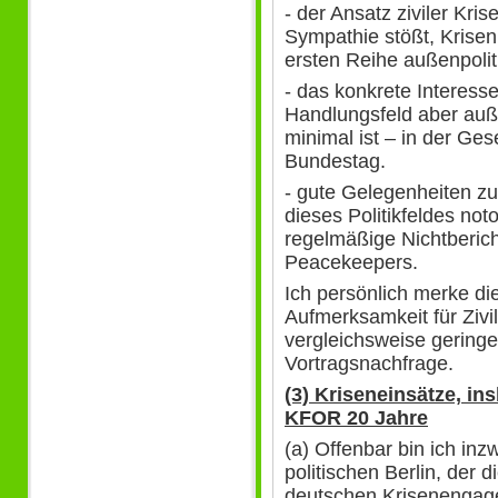
- der Ansatz ziviler Kri
Sympathie stößt, Krisen
ersten Reihe außenpoli
- das konkrete Interess
Handlungsfeld aber au
minimal ist – in der Ges
Bundestag.
- gute Gelegenheiten zu
dieses Politikfeldes not
regelmäßige Nichtberic
Peacekeepers.
Ich persönlich merke di
Aufmerksamkeit für Zivi
vergleichsweise geringe
Vortragsnachfrage.
(3) Kriseneinsätze, i
KFOR 20 Jahre
(a) Offenbar bin ich in
politischen Berlin, der 
deutschen Krisenengage