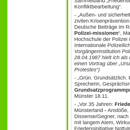
Sammelband „Friedenseth
Konfliktbearbeitung“.
- „Außen- und sicherhei
zivilen Krisenprävention
Deutsche Beiträge im
Polizei-missionen
“, M
Hochschule der Polizei 
Internationale Polizeil
Vorgängerinstitution Po
28.04.1987 hielt ich als
einen Vortrag über „Ur
Protestes“)
- „Grün. Grundsätzlich. 
Sprecherin, Gesprächs
Grundsatzprogrammp
Münster 18.11.
- „Vor 35 Jahren:
Fried
Münsterland
-
Anstöße, 
Dissense/Gegner, nach d
mit langem Atem, Wirku
Friedensinitiative Nottul