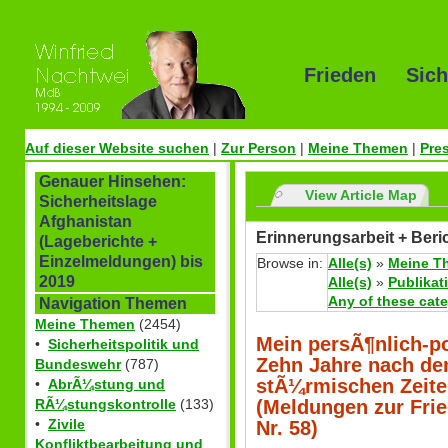
Frieden Sich
Auf dieser Website suchen
|
Zur Person
|
Meine Themen
|
Pre
Genauer Hinsehen:
View Article Map
Sicherheitslage
Afghanistan
Erinnerungsarbeit + Beri
(Lageberichte +
Einzelmeldungen) bis
Browse in:
Alle(s)
»
Meine T
2019
Alle(s)
»
Publikat
Any of these cat
Navigation Themen
Meine Themen
(2454)
Mein persÃ¶nlich-po
•
Sicherheitspolitik und
Zehn Jahre nach dem
Bundeswehr
(787)
stÃ¼rmischen Zeiten
•
AbrÃ¼stung und
(Meldungen zur Fried
RÃ¼stungskontrolle
(133)
•
Zivile
Nr. 58)
Konfliktbearbeitung und