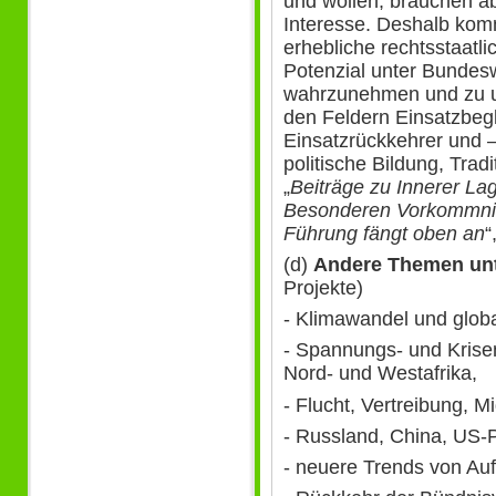
und wollen, brauchen a
Interesse. Deshalb komm
erhebliche rechtsstaatli
Potenzial unter Bundes
wahrzunehmen und zu un
den Feldern Einsatzbeg
Einsatzrückkehrer und 
politische Bildung, Tradi
„
Beiträge zu Innerer Lag
Besonderen Vorkommni
Führung fängt oben an
“
(d)
Andere Themen un
Projekte)
- Klimawandel und glo
- Spannungs- und Krisen
Nord- und Westafrika,
- Flucht, Vertreibung, M
- Russland, China, US-P
- neuere Trends von Auf