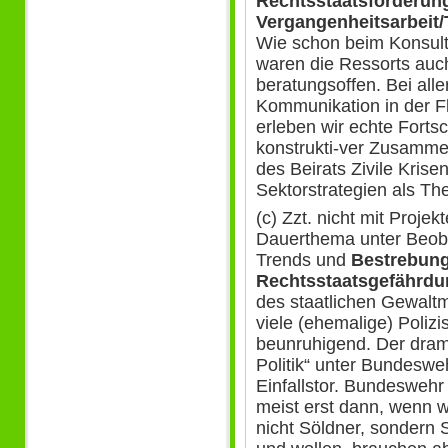
Rechtsstaatsförderung
Vergangenheitsarbeit/T
Wie schon beim Konsulta
waren die Ressorts auch 
beratungsoffen. Bei alle
Kommunikation in der Fl
erleben wir echte Fortsch
konstrukti-ver Zusamme
des Beirats Zivile Krise
Sektorstrategien als Th
(c) Zzt. nicht mit Proje
Dauerthema unter Beoba
Trends und
Bestrebung
Rechtsstaatsgefährdu
des staatlichen Gewalt
viele (ehemalige) Polizi
beunruhigend. Der drama
Politik“ unter Bundeswe
Einfallstor. Bundeswehr
meist erst dann, wenn wa
nicht Söldner, sondern S