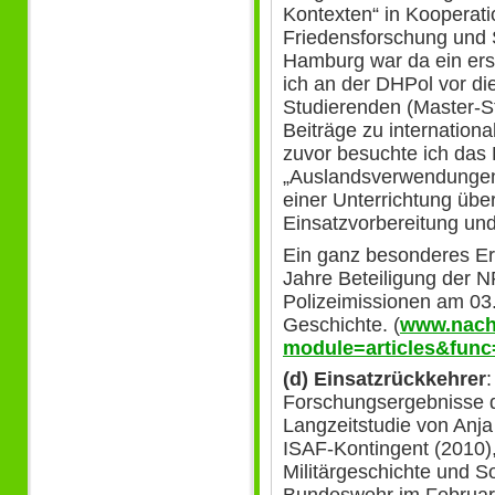
Kontexten“ in Kooperatio
Friedensforschung und S
Hamburg war da ein erst
ich an der DHPol vor di
Studierenden (Master-S
Beiträge zu internation
zuvor besuchte ich das
„Auslandsverwendungen“
einer Unterrichtung übe
Einsatzvorbereitung und
Ein ganz besonderes Er
Jahre Beteiligung der N
Polizeimissionen am 03
Geschichte. (
www.nach
module=articles&func
(d) Einsatzrückkehrer
Forschungsergebnisse d
Langzeitstudie von Anja
ISAF-Kontingent (2010),
Militärgeschichte und S
Bundeswehr im Februar v