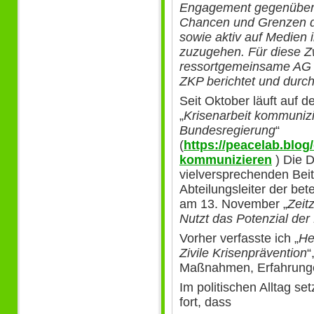
Engagement gegenüber de
Chancen und Grenzen 
sowie aktiv auf Medien 
zuzugehen. Für diese Z
ressortgemeinsame AG e
ZKP berichtet und durch
Seit Oktober läuft auf 
„
Krisenarbeit kommunizi
Bundesregierung
“
(
https://peacelab.blog/
kommunizieren
) Die D
vielversprechenden Bei
Abteilungsleiter der bet
am 13. November „
Zeit
Nutzt das Potenzial de
Vorher verfasste ich „
He
Zivile Krisenprävention
“
Maßnahmen, Erfahrunge
Im politischen Alltag set
fort, dass