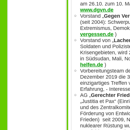
am 26.10. zum 10. Ma
www.dgvn.de
Vorstand „
Gegen Ver
(seit 2004): Schwerp
Extremismus, Demokr
vergessen.de
)
Vorstand von „
Lache
Soldaten und Polizist
Krisengebieten, wird 
in Südsudan, Mali, N
helfen.de
)
Vorbereitungsteam der
Dezember 2019 die 33
einzigartiges Treffe
Erfahrung, - Interesse
AG „
Gerechter Fried
„Justitia et Pax“ (Ein
und des Zentralkomit
Förderung von Entwi
Frieden) seit 2009, 
nuklearer Rüstung w