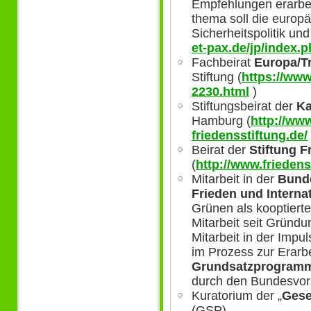
Empfehlungen erarbe
thema soll die europ
Sicherheitspolitik und
et-pax.de/jp/index.
Fachbeirat
Europa/Tr
Stiftung (
https://www
2230.html
)
Stiftungsbeirat der
Ka
Hamburg (
http://ww
friedensstiftung.de/
Beirat der
Stiftung F
(
http://www.friedens
Mitarbeit in der
Bund
Frieden und Interna
Grünen als kooptierte
Mitarbeit seit Gründ
Mitarbeit in der Impul
im Prozess zur Erarb
Grundsatzprogram
durch den Bundesvor
Kuratorium der „
Gesel
(GSP)