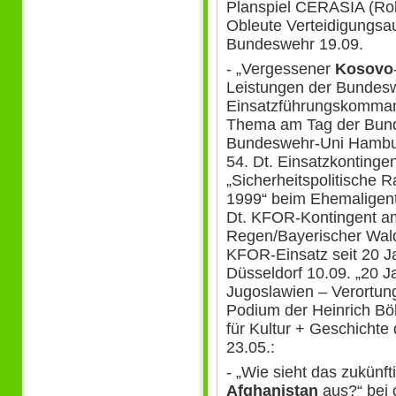
Planspiel CERASIA (Roll
Obleute Verteidigungs
Bundeswehr 19.09.
- „Vergessener
Kosovo
Leistungen der Bundes
Einsatzführungskomman
Thema am Tag der Bund
Bundeswehr-Uni Hambur
54. Dt. Einsatzkontinge
„Sicherheitspolitisch
1999“ beim Ehemaligentr
Dt. KFOR-Kontingent am
Regen/Bayerischer Wald
KFOR-Einsatz seit 20 J
Düsseldorf 10.09. „20 J
Jugoslawien – Verortun
Podium der Heinrich Böll
für Kultur + Geschichte 
23.05.:
- „Wie sieht das zukünf
Afghanistan
aus?“ bei 