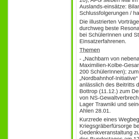
Auslands-einsätze: Bila
Schlussfolgerungen / hat
Die illustrierten Vorträ
durchweg beste Resonanz
bei SchülerInnen und St
Einsatzerfahrenen.
Themen
- „Nachbarn von neben
Maximilien-Kolbe-Gesam
200 SchülerInnen); zum
„Nordbahnhof-Initiative
anlässlich des Beitritts
Bottrop (11.12.) zum D
von NS-Gewaltverbreche
Lager Trawniki und sei
Ahlen 28.01.
Kurzrede eines Wegbeg
Kriegsgräberfürsorge be
Gedenkveranstaltung zu