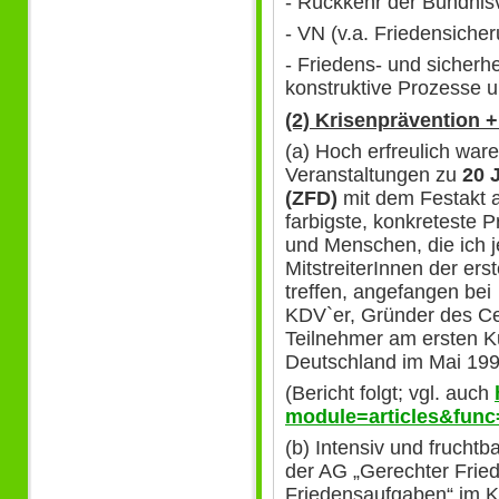
- Rückkehr der Bündnis
- VN (v.a. Friedensiche
- Friedens- und sicherh
konstruktive Prozesse 
(2) Krisenprävention 
(a) Hoch erfreulich war
Veranstaltungen zu
20 
(ZFD)
mit dem Festakt a
farbigste, konkreteste P
und Menschen, die ich je
MitstreiterInnen der er
treffen, angefangen bei
KDV`er, Gründer des Cen
Teilnehmer am ersten Kur
Deutschland im Mai 199
(Bericht folgt; vgl. auch
module=articles&func
(b) Intensiv und fruchtb
der AG „Gerechter Fried
Friedensaufgaben“ im K