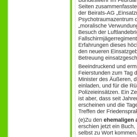
Seiten zusammenfasste
der Beirats-AG „Einsatz
Psychotraumazentrum d
„moralische Verwundun
Besuch der Luftlandebri
Fallschirmjägerregiment
Erfahrungen dieses höch
den neueren Einsatzgeb
Betreuung einsatzgeschä
Beeindruckend und ermu
Feierstunden zum Tag d
Minister des Äußeren, d
einladen, und für die R
Polizeieinsätzen. Ein 
ist aber, dass seit Jahr
erscheinen und die Tag
Treffen der Friedenspra
(e)Zu den
ehemaligen 
erschien jetzt ein Buch
selbst zu Wort kommen.