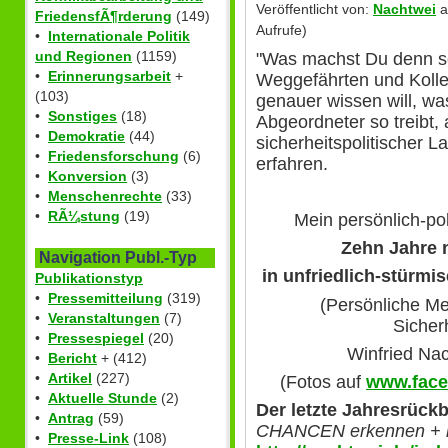
Veröffentlicht von:
Nachtwei
a
FriedensfÃ¶rderung
(149)
Aufrufe)
•
Internationale Politik
und Regionen
(1159)
"Was machst Du denn so?
•
Erinnerungsarbeit
+
Weggefährten und Kolle
(103)
genauer wissen will, wa
•
Sonstiges
(18)
Abgeordneter so treibt, 
•
Demokratie
(44)
sicherheitspolitischer L
•
Friedensforschung
(6)
erfahren.
•
Konversion
(3)
•
Menschenrechte
(33)
•
RÃ¼stung
(19)
Mein persönlich-pol
Zehn Jahre 
Navigation Publ.-Typ
in unfriedlich-stürmi
Publikationstyp
•
Pressemitteilung
(319)
(Persönliche Me
•
Veranstaltungen
(7)
Sicherh
•
Pressespiegel
(20)
Winfried Na
•
Bericht
+ (412)
•
Artikel
(227)
(Fotos auf
www.face
•
Aktuelle Stunde
(2)
Der letzte Jahresrückb
•
Antrag
(59)
CHANCEN erkennen + 
•
Presse-Link
(108)