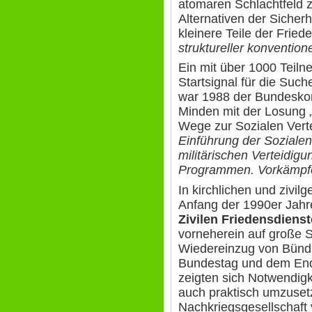
atomaren Schlachtfeld 
Alternativen der Sicherh
kleinere Teile der Frie
struktureller konventione
Ein mit über 1000 Teiln
Startsignal für die Such
war 1988 der Bundeskon
Minden mit der Losung 
Wege zur Sozialen Verte
Einführung der Sozialen 
militärischen Verteidigu
Programmen. Vorkämpfe
In kirchlichen und zivil
Anfang der 1990er Jahr
Zivilen Friedensdiens
vorneherein auf große 
Wiedereinzug von Bündn
Bundestag und dem End
zeigten sich Notwendigk
auch praktisch umzusetz
Nachkriegsgesellschaft