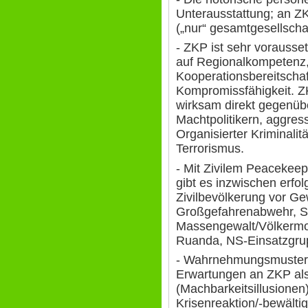
Unterausstattung; an ZK
(„nur“ gesamtgesellschaf
- ZKP ist sehr vorausse
auf Regionalkompetenz,
Kooperationsbereitscha
Kompromissfähigkeit. ZK
wirksam direkt gegenübe
Machtpolitikern, aggres
Organisierter Kriminalit
Terrorismus.
- Mit Zivilem Peacekeep
gibt es inzwischen erfo
Zivilbevölkerung vor Gew
Großgefahrenabwehr, S
Massengewalt/Völkermo
Ruanda, NS-Einsatzgrup
- Wahrnehmungsmuster/
Erwartungen an ZKP als 
(Machbarkeitsillusionen)
Krisenreaktion/-bewältig