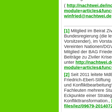
(
http://nachtwei.de/i
module=articles&func
winfried@nachtwei.de
[1]
Mitglied im Beirat Zi
Bundesregierung (die le
Vorsitzender), im Vorsta
Vereinten Nationen/DG
Mitglied der BAG Friede
Beiträge zu Ziviler Kri
unter
http://nachtwei.
module=articles&func
[2]
Seit 2011 leitete Md
Friedrich-Ebert-Stiftung
und Konfliktbearbeitung“,
Fachleuten mehrere Stud
Eckpunkte einer Strateg
Konflikttransformation.,
files/iez/09679-201407