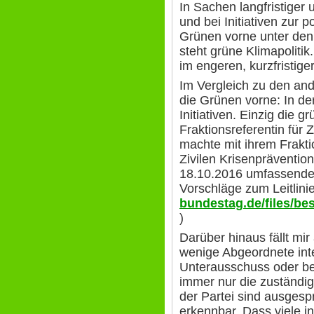
In Sachen langfristiger 
und bei Initiativen zur p
Grünen vorne unter den
steht grüne Klimapolitik
im engeren, kurzfristige
Im Vergleich zu den and
die Grünen vorne: In de
Initiativen. Einzig die 
Fraktionsreferentin für 
machte mit ihrem Frakt
Zivilen Krisenpräventio
18.10.2016 umfassende,
Vorschläge zum Leitlini
bundestag.de/files/b
)
Darüber hinaus fällt mir
wenige Abgeordnete int
Unterausschuss oder be
immer nur die zuständi
der Partei sind ausges
erkennbar. Dass viele 