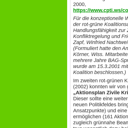
2000,
https://www.cpti.ws/c
Für die konzeptionelle
der rot-grüne Koalition
Handlungsfähigkeit zur Z
Konfliktregelung und Fr
Zapf, Winfried Nachtwei
(Formuliert hatte den A
Körner, Wiss. Mitarbeite
mehrere Jahre BAG-Spre
wurde am 15.3.2001 mit
Koalition beschlossen.)
Im zweiten rot-grünen K
(2002) konnten wir von
„Aktionsplan Zivile K
Dieser sollte eine weite
neuen Politikfeldes brin
Ansatzpunkte) und eine
ermöglichen (161 Aktio
zugleich grünnahe Beam