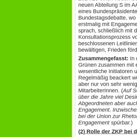
neuen Abteilung S im A
eines Bundespräsidente
Bundestagsdebatte, wo 
erstmalig mit Engagem
sprach, schließlich mit
Konsultationsprozess v
beschlossenen Leitlinien
bewältigen, Frieden förd
Zusammengefasst:
In 
Grünen zusammen mit e
wesentliche Initiatoren 
Regelmäßig beackert wu
aber nur von sehr weni
MitarbeiterInnen. (
Auf S
über die Jahre viel Des
Abgeordneten aber auch
Engagement. Inzwischen
bei der Union zur Rheto
Engagement spürbar.
)
(2) Rolle der ZKP bei