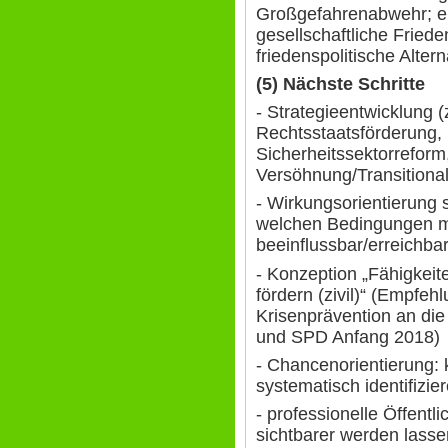
Großgefahrenabwehr; ei
gesellschaftliche Friede
friedenspolitische Altern
(5) Nächste Schritte
- Strategieentwicklung (
Rechtsstaatsförderung,
Sicherheitssektorreform
Versöhnung/Transitional
- Wirkungsorientierung s
welchen Bedingungen m
beeinflussbar/erreichb
- Konzeption „Fähigkeit
fördern (zivil)“ (Empfehl
Krisenprävention an die
und SPD Anfang 2018)
- Chancenorientierung: 
systematisch identifizie
- professionelle Öffent
sichtbarer werden lasse