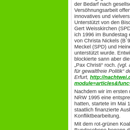
der Bedarf nach gesells
Versöhnungsarbeit offens
innovatives und vielver
Unterstützt von den Bisc
Gert Weisskirchen (SP
ich 1996 im Bundestag 
von Christa Nickels (B`
Meckel (SPD) und Heine
unterstützt wurde. Entw
blockierte sann aber die
„Pax Christi“ roch.
(vgl.
für gewaltfreie Politik“
Erfurt,
http://nachtwei
module=articles&func
Nachdem wir im ersten r
NRW 1995 eine entspre
hatten, startete im Mai 
staatlich finanzierte Aus
Konfliktbearbeitung.
Mit dem rot-grünen Koal