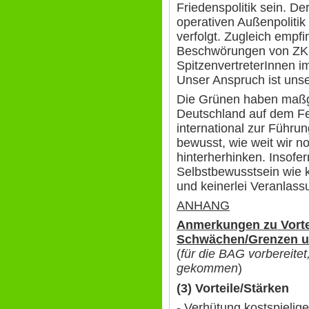
Friedenspolitik sein. De
operativen Außenpolitik
verfolgt. Zugleich empfi
Beschwörungen von ZK
SpitzenvertreterInnen i
Unser Anspruch ist unse
Die Grünen haben maßg
Deutschland auf dem Fel
international zur Führun
bewusst, wie weit wir 
hinterherhinken. Insofe
Selbstbewusstsein wie k
und keinerlei Veranlass
ANHANG
Anmerkungen zu Vorte
Schwächen/Grenzen un
(
für die BAG vorbereitet
gekommen
)
(3) Vorteile/Stärken
- Verhütung kostspielige