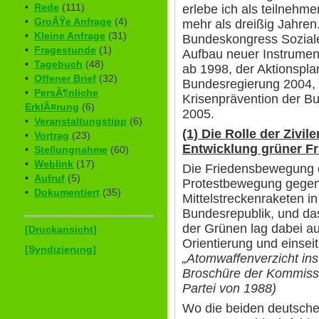
•
Rede
(111)
erlebe ich als teilnehm
•
GroÃŸe Anfrage
(4)
mehr als dreißig Jahren
•
Kleine Anfrage
(31)
Bundeskongress Soziale
•
Fragestunde
(1)
Aufbau neuer Instrument
•
Tagebuch
(48)
ab 1998, der Aktionsplan
•
Offener Brief
(32)
Bundesregierung 2004, di
•
PersÃ¶nliche
Krisenprävention der B
ErklÃ¤rung
(6)
2005.
•
Veranstaltungstipp
(6)
(1) Die Rolle der Zivil
•
Vortrag
(23)
Entwicklung grüner Fr
•
Stellungnahme
(60)
•
Weblink
(17)
Die Friedensbewegung d
•
Aufruf
(5)
Protestbewegung gegen 
•
Dokumentiert
(35)
Mittelstreckenraketen i
Bundesrepublik, und da
der Grünen lag dabei au
[Druckansicht]
Orientierung und einseit
[Syndizierung]
„Atomwaffenverzicht ins
Broschüre der Kommissi
Partei von 1988)
Wo die beiden deutsch