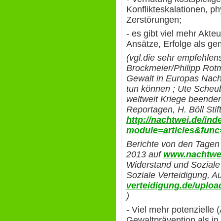
Konflikteskalationen, ph
Zerstörungen;
- es gibt viel mehr Akte
Ansätze, Erfolge als ge
(vgl.die sehr empfehle
Brockmeier/Philipp Rotm
Gewalt in Europas Nach
tun können ; Ute Scheu
weltweit Kriege beende
Reportagen, H. Böll Sti
http://nachtwei.de/in
module=articles&func
Berichte von den Tagen 
2013 auf
www.nachtwe
Widerstand und Soziale
Soziale Verteidigung, 
verteidigung.de/uplo
)
- Viel mehr potenzielle 
Gewaltprävention als i