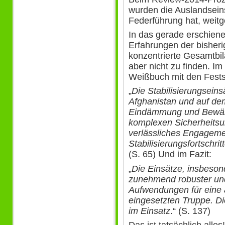
wurden die Auslandseins
Federführung hat, weit
In das gerade erschien
Erfahrungen der bisheri
konzentrierte Gesamtbil
aber nicht zu finden. I
Weißbuch mit den Fests
„
Die Stabilisierungseins
Afghanistan und auf de
Eindämmung und Bewälti
komplexen Sicherheitsum
verlässliches Engageme
Stabilisierungsfortschri
(S. 65) Und im Fazit:
„
Die Einsätze, insbeson
zunehmend robuster und 
Aufwendungen für eine
eingesetzten Truppe. 
im Einsatz
.“ (S. 137)
Das ist tatsächlich alles!