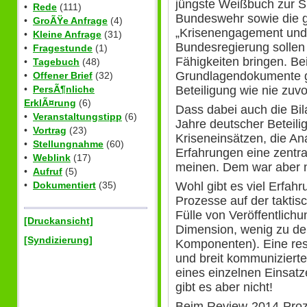
jüngste Weißbuch zur Si
•
Rede
(111)
Bundeswehr sowie die g
•
GroÃŸe Anfrage
(4)
„Krisenengagement und 
•
Kleine Anfrage
(31)
Bundesregierung sollen
•
Fragestunde
(1)
Fähigkeiten bringen. Be
•
Tagebuch
(48)
Grundlagendokumente gab
•
Offener Brief
(32)
Beteiligung wie nie zuvo
•
PersÃ¶nliche
ErklÃ¤rung
(6)
Dass dabei auch die Bil
•
Veranstaltungstipp
(6)
Jahre deutscher Beteili
•
Vortrag
(23)
Kriseneinsätzen, die An
•
Stellungnahme
(60)
Erfahrungen eine zentral
•
Weblink
(17)
meinen. Dem war aber n
•
Aufruf
(5)
Wohl gibt es viel Erfah
•
Dokumentiert
(35)
Prozesse auf der taktis
Fülle von Veröffentlichu
[Druckansicht]
Dimension, wenig zu den
[Syndizierung]
Komponenten). Eine res
und breit kommunizierte
eines einzelnen Einsatz
gibt es aber nicht!
Beim Review-2014-Proz