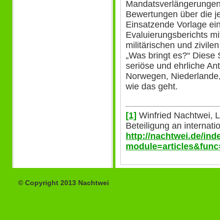
Mandatsverlängerungen 
Bewertungen über die je
Einsatzende Vorlage ei
Evaluierungsberichts m
militärischen und zivil
„Was bringt es?“ Diese 
seriöse und ehrliche An
Norwegen, Niederlande,
wie das geht.
[1]
Winfried Nachtwei, 
Beteiligung an internati
http://nachtwei.de/in
module=articles&func
© Copyright 2013 Nachtwei