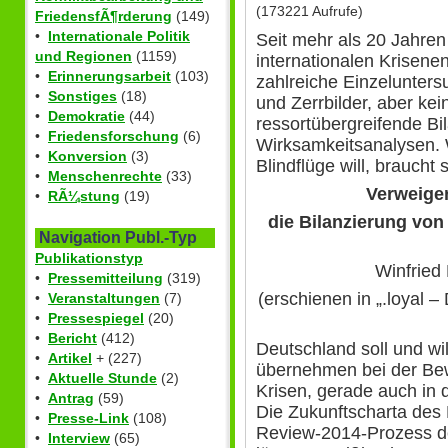
(173221 Aufrufe)
FriedensfÃ¶rderung
(149)
•
Internationale Politik
Seit mehr als 20 Jahren 
und Regionen
(1159)
internationalen Krisene
•
Erinnerungsarbeit
(103)
zahlreiche Einzelunter
•
Sonstiges
(18)
und Zerrbilder, aber k
•
Demokratie
(44)
ressortübergreifende Bi
•
Friedensforschung
(6)
Wirksamkeitsanalysen. W
•
Konversion
(3)
Blindflüge will, braucht
•
Menschenrechte
(33)
Verweige
•
RÃ¼stung
(19)
die Bilanzierung von 
Navigation Publ.-Typ
Publikationstyp
Winfried
•
Pressemitteilung
(319)
(erschienen in „.loyal –
•
Veranstaltungen
(7)
•
Pressespiegel
(20)
•
Bericht
(412)
Deutschland soll und wi
•
Artikel
+ (227)
übernehmen bei der Bew
•
Aktuelle Stunde
(2)
Krisen, gerade auch in 
•
Antrag
(59)
Die Zukunftscharta des 
•
Presse-Link
(108)
Review-2014-Prozess d
•
Interview
(65)