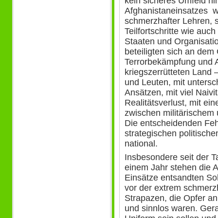
kein sicheres Umfeld hin
Afghanistaneinsatzes w
schmerzhafter Lehren, s
Teilfortschritte wie auc
Staaten und Organisatio
beteiligten sich an de
Terrorbekämpfung und A
kriegszerrütteten Land 
und Leuten, mit untersch
Ansätzen, mit viel Naivi
Realitätsverlust, mit ei
zwischen militärischem 
Die entscheidenden Feh
strategischen politische
national.
Insbesondere seit der 
einem Jahr stehen die A
Einsätze entsandten Sol
vor der extrem schmerz
Strapazen, die Opfer a
und sinnlos waren. Gera