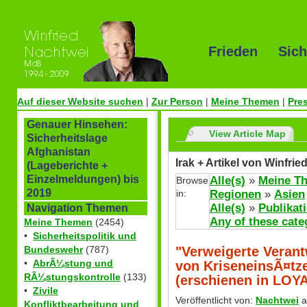
Frieden Sich
Auf dieser Website suchen
|
Zur Person
|
Meine Themen
|
Pre
Genauer Hinsehen:
View Article Map
Sicherheitslage
Afghanistan
Irak + Artikel von Winfrie
(Lageberichte +
Einzelmeldungen) bis
Alle(s)
»
Meine T
Browse
2019
in:
Regionen
»
Asien
Alle(s)
»
Publikat
Navigation Themen
Any of these cate
Meine Themen
(2454)
•
Sicherheitspolitik und
"Verweigerte Verant
Bundeswehr
(787)
•
AbrÃ¼stung und
von KriseneinsÃ¤tzen
RÃ¼stungskontrolle
(133)
(erschienen in LOYA
•
Zivile
Veröffentlicht von:
Nachtwei
a
Konfliktbearbeitung und