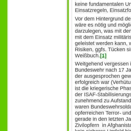
keine fundamentalen Un
Einsatzregeln, Einsatzf
Vor dem Hintergrund der
wäre es nötig und mögl
darzulegen, was mit dem
mit dem Einsatz militäri
geleistet werden kann, 
Risiken, ggfs. Tücken s
Weißbuch.
[1]
Weitgehend vergessen i
Bundeswehr nach 17 Jah
der ausgesprochen gewal
erfolgreich war (Verhüt
ist die kriegerische Ph
der ISAF-Stabilisierung
zunehmend zu Aufstands
waren Bundeswehrsoldat
opferreichen Terror- und
gerade in den letzten J
Zivilopfern in Afghanis