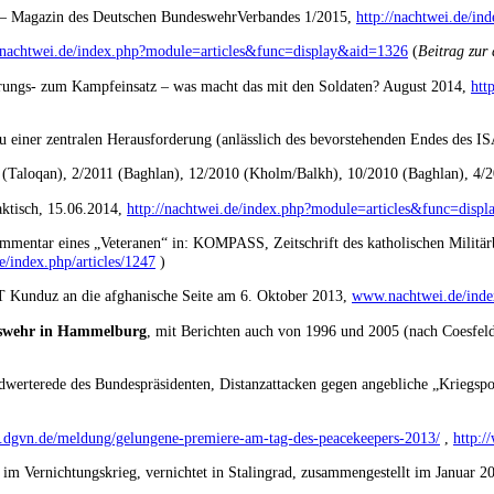
 – Magazin des Deutschen BundeswehrVerbandes 1/2015,
http://nachtwei.de/i
//nachtwei.de/index.php?module=articles&func=display&aid=1326
(
Beitrag zur 
erungs- zum Kampfeinsatz – was macht das mit den Soldaten? August 2014,
htt
einer zentralen Herausforderung (anlässlich des bevorstehenden Endes des ISA
 (Taloqan), 2/2011 (Baghlan), 12/2010 (Kholm/Balkh), 10/2010 (Baghlan), 4
aktisch, 15.06.2014,
http://nachtwei.de/index.php?module=articles&func=disp
mmentar eines „Veteranen“ in: KOMPASS, Zeitschrift des katholischen Militä
/index.php/articles/1247
)
T Kunduz an die afghanische Seite am 6. Oktober 2013,
www.nachtwei.de/index
eswehr in Hammelburg
, mit Berichten auch von 1996 und 2005 (nach Coesfel
dwerterede des Bundespräsidenten, Distanzattacken gegen angebliche „Kriegsp
rn.dgvn.de/meldung/gelungene-premiere-am-tag-des-peacekeepers-2013/
,
http:
 im Vernichtungskrieg, vernichtet in Stalingrad, zusammengestellt im Januar 2