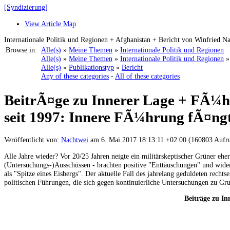
[Syndizierung]
View Article Map
Internationale Politik und Regionen + Afghanistan + Bericht von Winfried N
Browse in:
Alle(s)
»
Meine Themen
»
Internationale Politik und Regionen
Alle(s)
»
Meine Themen
»
Internationale Politik und Regionen
Alle(s)
»
Publikationstyp
»
Bericht
Any of these categories
-
All of these categories
BeitrÃ¤ge zu Innerer Lage + FÃ¼h
seit 1997: Innere FÃ¼hrung fÃ¤ng
Veröffentlicht von:
Nachtwei
am 6. Mai 2017 18:13:11 +02:00 (160803 Aufr
Alle Jahre wieder? Vor 20/25 Jahren neigte ein militärskeptischer Grüner e
(Untersuchungs-)Ausschüssen - brachten positive "Enttäuschungen" und wider
als "Spitze eines Eisbergs". Der aktuelle Fall des jahrelang geduldeten rech
politischen Führungen, die sich gegen kontinuierliche Untersuchungen zu
Beiträge zu I