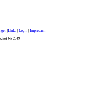
ungen
|
Links
|
Login
|
Impressum
ngen) bis 2019