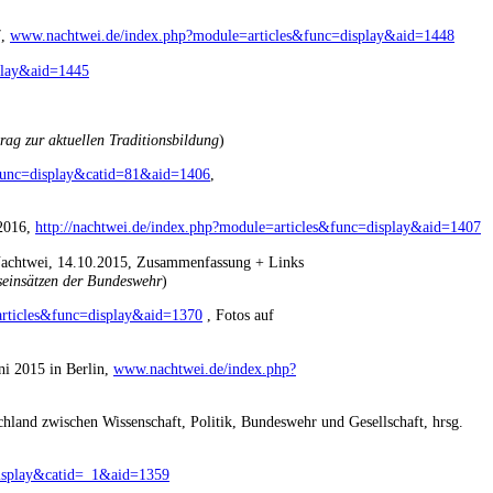
7,
www.nachtwei.de/index.php?module=articles&func=display&aid=1448
splay&aid=1445
rag zur aktuellen Traditionsbildung
)
&func=display&catid=81&aid=1406
,
 2016,
http://nachtwei.de/index.php?module=articles&func=display&aid=1407
Nachtwei, 14.10.2015, Zusammenfassung + Links
dseinsätzen der Bundeswehr
)
rticles&func=display&aid=1370
, Fotos auf
ni 2015 in Berlin,
www.nachtwei.de/index.php?
hland zwischen Wissenschaft, Politik, Bundeswehr und Gesellschaft, hrsg.
display&catid=_1&aid=1359