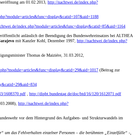
ngseröffnung am 01.02.2013,
http://nachtwei.de/index.php?
x.php?module=articles&func=display&catid=107&aid=1188
nachtwei.de/index.php?module=articles&func=display&catid=85&aid=1164
röffentlicht anlässlich der Beendigung des Bundeswehreinsatzes bei ALTHEA
Sarajevo
mit Kanzler Kohl, Dezember 1997,
http://nachtwei.de/index.php?
igungsminister Thomas de Maiziére, 31.03.2012,
ex.php?module=articles&func=display&catid=29&aid=1017
(Beitrag zur
lay&catid=29&aid=834
083/1608370.pdf
,
http://dipbt.bundestag.de/doc/btd/16/120/1612071.pdf
.03.2008),
http://nachtwei.de/index.php?
 Bundeswehr vor dem Hintergrund des Aufgaben- und Strukturwandels im
ur“ um das Fehlverhalten
einzelner Personen – die berühmten „Einzelfälle“ -,