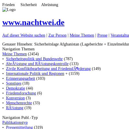
Frieden Sicherheit Abrüstung
www.nachtwei.de
Auf dieser Website suchen
|
Zur Person
|
Meine Themen
|
Presse
|
Veranstalt
Genauer Hinsehen: Sicherheitslage Afghanistan (Lageberichte + Einzelmeldu
Navigation Themen
Meine Themen
(2454)
•
Sicherheitspolitik und Bundeswehr
(787)
•
AbrÃ¼stung und RÃ¼stungskontrolle
(133)
•
Zivile Konfliktbearbeitung und FriedensfÃ¶rderung
(149)
•
Internationale Politik und Regionen
+ (1159)
•
Erinnerungsarbeit
(103)
•
Sonstiges
(18)
•
Demokratie
(44)
•
Friedensforschung
(6)
•
Konversion
(3)
•
Menschenrechte
(33)
•
RÃ¼stung
(19)
Navigation Publ.-Typ
Publikationstyp
•
Pressemitteilung
(319)