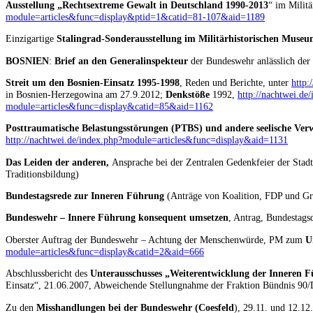
Ausstellung „Rechtsextreme Gewalt in Deutschland 1990-2013
“ im Milit
module=articles&func=display&ptid=1&catid=81-107&aid=1189
Einzigartige
Stalingrad-Sonderausstellung im Militärhistorischen Muse
BOSNIEN
:
Brief an den Generalinspekteur
der Bundeswehr anlässlich der
Streit um den Bosnien-Einsatz 1995-1998
, Reden und Berichte, unter
http:
in Bosnien-Herzegowina am 27.9.2012;
Denkstöße
1992,
http://nachtwei.d
module=articles&func=display&catid=85&aid=1162
Posttraumatische Belastungsstörungen (PTBS) und andere seelische Ve
http://nachtwei.de/index.php?module=articles&func=display&aid=1131
Das Leiden der anderen,
Ansprache bei der Zentralen Gedenkfeier der Stad
Traditionsbildung)
Bundestagsrede zur Inneren Führung
(Anträge von Koalition, FDP und Gr
Bundeswehr – Innere Führung konsequent umsetzen
, Antrag, Bundestag
Oberster Auftrag der Bundeswehr – Achtung der Menschenwürde, PM zum
U
module=articles&func=display&catid=2&aid=666
Abschlussbericht des
Unterausschusses „Weiterentwicklung der Inneren 
Einsatz“, 21.06.2007, Abweichende Stellungnahme der Fraktion Bündnis 90/
Zu den
Misshandlungen bei der Bundeswehr (Coesfeld
), 29.11. und 12.12