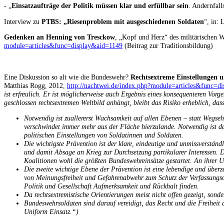
- „
Einsatzaufträge der Politik müssen klar und erfüllbar sein
. Andernfall
Interview zu
PTBS: „Riesenproblem mit ausgeschiedenen Soldaten
“, in:
Gedenken an Henning von Tresckow
, „Kopf und Herz“ des militärischen W
module=articles&func=display&aid=1149
(Beitrag zur Traditionsbildung)
Eine Diskussion so alt wie die Bundeswehr?
Rechtsextreme Einstellungen 
Matthias Rogg, 2012,
http://nachtwei.de/index.php?module=articles&func=d
ist erfreulich. Er ist möglicherweise auch Ergebnis eines konsequenteren Vor
geschlossen rechtsextremen Weltbild anhängt, bleibt das Risiko erheblich, da
Notwendig ist zuallererst Wachsamkeit auf allen Ebenen – statt Wegseh
verschwindet immer mehr aus der Fläche hierzulande. Notwendig ist dah
politischen Einstellungen von Soldatinnen und Soldaten.
Die wichtigste Prävention ist der klare, eindeutige und unmissverstän
und damit Absage an Krieg zur Durchsetzung partikularer Interessen. D
Koalitionen wohl die größten Bundeswehreinsätze gestartet. An ihrer 
Die zweite wichtige Ebene der Prävention ist eine lebendige und überz
von Meinungsfreiheit und Gefahrenabwehr zum Schutz der Verfassungsor
Politik und Gesellschaft Aufmerksamkeit und Rückhalt finden.
Da rechtsextremistische Orientierungen meist nicht offen gezeigt, son
Bundeswehrsoldaten sind darauf vereidigt, das Recht und die Freiheit 
Uniform Einsatz.“)