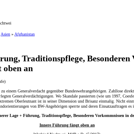
achtwei
»
Asien
»
Afghanistan
rung, Traditionspflege, Besondere
t oben an
ufe)
her zu einem Generalverdacht gegenüber Bundeswehrangehörigen. Zahllose direk
legten Generalverdächtigungen. Wo Skandale passierten (wie um 1997, Coesfeld
tsextremen Oberleutnant ist in seiner Dimension und Brisanz einmalig. Nicht ein
 Grundorientierungen von BW-Angehörigen sperrte und deren Einsatzauftrage
nnerer Lage + Führung, Traditionspflege, Besonderen Vorkommnissen in d
Innere Führung fängt oben an