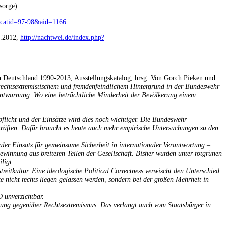
sorge)
y&catid=97-98&aid=1166
7.2012,
http://nachtwei.de/index.php?
in Deutschland 1990-2013, Ausstellungskatalog, hrsg. Von Gorch Pieken und
rechtsextremistischem und fremdenfeindlichem Hintergrund in der Bundeswehr
r Entwarnung. Wo eine beträchtliche Minderheit der Bevölkerung einem
pflicht und der Einsätze wird dies noch wichtiger. Die Bundeswehr
itkräften. Dafür braucht es heute auch mehr empirische Untersuchungen zu den
aler Einsatz für gemeinsame Sicherheit in internationaler Verantwortung –
ewinnung aus breiteren Teilen der Gesellschaft. Bisher wurden unter rotgrünen
ligt.
eitkultur. Eine ideologische Political Correctness verwischt den Unterschied
 nicht rechts liegen gelassen werden, sondern bei der großen Mehrheit in
D unverzichtbar.
altung gegenüber Rechtsextremismus. Das verlangt auch vom Staatsbürger in