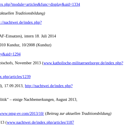
ndex.php?module=articles&func=display&aid=1334
aktuellen Traditionsbildung)
p://nachtwei.de/index.php?
F-Einsatzes), intern 18. Juli 2014
/2010 Kunduz, 10/2008 (Kunduz)
lay&aid=1294
rbischofs, November 2013 (
www.katholische-militaerseelsorge.de/index.php?
.php/articles/1239
d), 17.09.2013,
http://nachtwei.de/index.php?
olitik“ – einige Nachbemerkungen, August 2013,
//www.pmg-ev.com/2013/10/
(
Beitrag zur aktuellen Traditionsbildung)
013 (
www.nachtwei.de/index.php/articles/1187