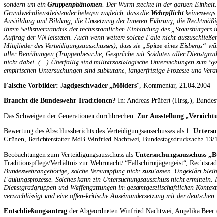
sondern um ein
Gruppenphänomen
. Der Wurm steckte in der ganzen Einheit.
Grundwehrdienstleistender belegen zugleich, dass die
Wehrpflicht
keineswegs 
Ausbildung und Bildung, die Umsetzung der Inneren Führung, die Rechtmäßig
ihrem Selbstverständnis der rechtsstaatlichen Einbindung des „Staatsbürgers i
Auftrag der VN leisteten. Auch wenn weitere solche Fälle nicht auszuschließe
Mitglieder des Verteidigungsausschusses), dass sie „Spitze eines Eisbergs“ wär
aller Bemühungen (Truppenbesuche, Gespräche mit Soldaten aller Dienstgrade,
nicht dabei. (…)
Überfällig sind militärsoziologische Untersuchungen zum S
empirischen Untersuchungen sind subkutane, längerfristige Prozesse und Verän
Falsche Vorbilder: Jagdgeschwader „Mölders
“, Kommentar, 21.04.2004
Braucht die Bundeswehr Traditionen?
In: Andreas Prüfert (Hrsg.), Bundes
Das Schweigen der Generationen durchbrechen.
Zur Ausstellung „Vernicht
Bewertung des Abschlussberichts des Verteidigungsausschusses als 1.
Untersu
Grünen, Berichterstatter MdB Winfried Nachtwei, Bundestagsdrucksache 13
Beobachtungen zum Verteidigungsausschuss als
Untersuchungsausschuss „
Traditionspflege/Verhältnis zur Wehrmacht/ “Fallschirmjägergeist“, Rechts
Bundeswehrangehörige, solche Versumpfung nicht zuzulassen. Ungeklärt bleibt 
Fäulungsprozesse. Solches kann ein Untersuchungsausschuss nicht ermitteln. Hi
Dienstgradgruppen und Waffengattungen im gesamtgesellschaftlichen Kontext u
vernachlässigt und eine offen-kritische Auseinandersetzung mit der deutschen
Entschließungsantrag
der Abgeordneten Winfried Nachtwei, Angelika Beer