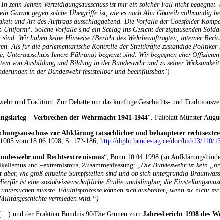
 In zehn Jahren Verteidigungsausschuss ist mir ein solcher Fall nicht begegnet
ein Garant gegen solche Übergriffe ist, wie es nach Abu Ghureib vollmundig beh
keit und Art des Auftrags ausschlaggebend. Die Vorfälle der Coesfelder Komp
n Uniform“. Solche Vorfälle sind ein Schlag ins Gesicht der zigtausenden Soldat
n sind: Wir haben keine Hinweise (Bericht des Wehrbeauftragten, interner Beri
en. Als für die parlamentarische Kontrolle der Streitkräfte zuständige Politiker
 Unterausschuss Innere Führung) begrenzt sind: Wir begegnen eher Offizieren 
ystem von Ausbildung und Bildung in der Bundeswehr und zu seiner Wirksamke
derungen in der Bundeswehr feststellbar und beeinflussbar.
“)
wehr und Tradition: Zur Debatte um das künftige Geschichts- und Traditionsve
ungskrieg – Verbrechen der Wehrmacht 1941-1944
“. Faltblatt Münster Augu
chungsausschuss zur Abklärung tatsächlicher und behaupteter rechtsextre
/11005 vom 18.06.1998, S. 172-186,
http://dipbt.bundestag.de/doc/btd/13/110/
Bundeswehr und Rechtsextremismus
“, Bonn 10.04.1998 (zu Aufklärungshinde
radikalismus und –extremismus, Zusammenfassung:
„Die Bundeswehr ist kein „br
aber, wie groß einzelne Sumpfstellen sind und ob sich untergründig Braunwasse
erfür ist eine sozialwissenschaftliche Studie unabdingbar, die Einstellungsmus
ntersuchen müsste. Fäulnisprozesse können sich ausbreiten, wenn sie nicht rec
 Militärgeschichte vermieden wird.“)
 (…) und der Fraktion Bündnis 90/Die Grünen zum
Jahresbericht 1998 des W