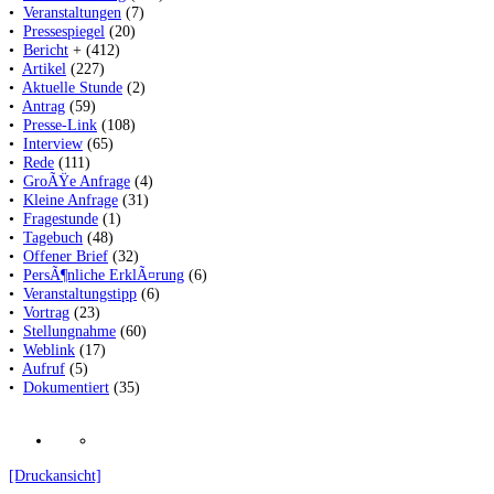
•
Veranstaltungen
(7)
•
Pressespiegel
(20)
•
Bericht
+ (412)
•
Artikel
(227)
•
Aktuelle Stunde
(2)
•
Antrag
(59)
•
Presse-Link
(108)
•
Interview
(65)
•
Rede
(111)
•
GroÃŸe Anfrage
(4)
•
Kleine Anfrage
(31)
•
Fragestunde
(1)
•
Tagebuch
(48)
•
Offener Brief
(32)
•
PersÃ¶nliche ErklÃ¤rung
(6)
•
Veranstaltungstipp
(6)
•
Vortrag
(23)
•
Stellungnahme
(60)
•
Weblink
(17)
•
Aufruf
(5)
•
Dokumentiert
(35)
[Druckansicht]