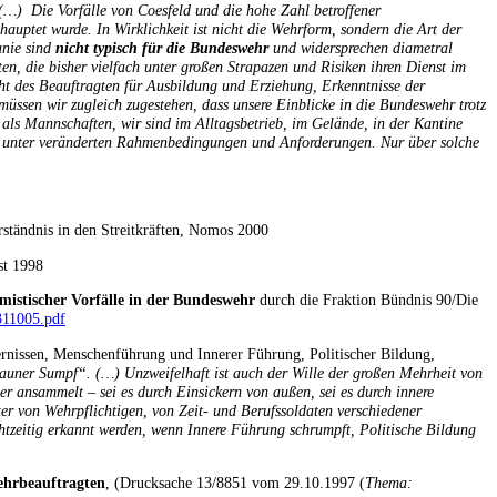
. (…) Die Vorfälle von Coesfeld und die hohe Zahl betroffener
auptet wurde. In Wirklichkeit ist nicht die Wehrform, sondern die Art der
anie sind
nicht typisch für die Bundeswehr
und widersprechen diametral
en, die bisher vielfach unter großen Strapazen und Risiken ihren Dienst im
cht des Beauftragten für Ausbildung und Erziehung, Erkenntnisse der
 müssen wir zugleich zugestehen, dass unsere Einblicke in die Bundeswehr trotz
als Mannschaften, wir sind im Alltagsbetrieb, im Gelände, in der Kantine
it unter veränderten Rahmenbedingungen und Anforderungen. Nur über solche
rständnis in den Streitkräften, Nomos 2000
st 1998
mistischer Vorfälle in der Bundeswehr
durch die Fraktion Bündnis 90/Die
1311005.pdf
rnissen, Menschenführung und Innerer Führung, Politischer Bildung,
auner Sumpf“. (…) Unzweifelhaft ist auch der Wille der großen Mehrheit von
r ansammelt – sei es durch Einsickern von außen, sei es durch innere
ter von Wehrpflichtigen, von Zeit- und Berufssoldaten verschiedener
htzeitig erkannt werden, wenn Innere Führung schrumpft, Politische Bildung
ehrbeauftragten
, (Drucksache 13/8851 vom 29.10.1997 (
Thema: