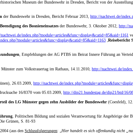
ärhistorischen Museum der Bundeswehr in Dresden, Bericht von der Ausstellu
um
der Bundeswehr in Dresden, Bericht Februar 2013,
http://nachtwei.de/inde
Beendigung des Bosnieneinsatzes
der Bundeswehr, 3. Oktober 2012,
http://
//nachtwei.de/index.php?module=articles&func=display&catid=85&aid=1161
ve
e/index.php?module=articles&func=display&catid=85&aid=1163
,
Reisebericht 
rwundungen
, Empfehlungen der AG PTBS im Beirat Innere Führung an Verteid
t Münster zum Volkstrauertag im Rathaus, 14.11.2010,
http://nachtwei.de/ind
ünen), 26.03.2009,
http://nachtwei.de/index.php?module=articles&func=disp
sdrucksache 16/8370 vom 05.03.2009,
http://dip21.bundestag.de/dip21/btd/16/
rteil des LG Münster gegen zehn Ausbilder der Bundeswehr
(Coesfeld), 12
Führung
, Politischen Bildung und sozialen Verantwortung für Angehörige der
Die Grünen, S. 81-93
.2004 (aus den
Schlussfolgerungen
: „
Hier handelt es sich offenkundig nicht „n