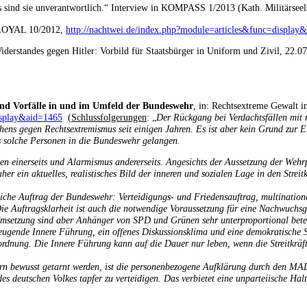
s sind sie unverantwortlich.“ Interview in KOMPASS 1/2013 (Kath. Militärseel
 LOYAL 10/2012,
http://nachtwei.de/index.php?module=articles&func=displa
iderstandes gegen Hitler: Vorbild für Staatsbürger in Uniform und Zivil, 22.0
und Vorfälle in und im Umfeld der Bundeswehr
, in: Rechtsextreme Gewalt 
isplay&aid=1465
(
Schlussfolgerungen
: „
Der Rückgang bei Verdachtsfällen mit 
gehens gegen Rechtsextremismus seit einigen Jahren. Es ist aber kein Grund zu
ss solche Personen in die Bundeswehr gelangen.
en einerseits und Alarmismus andererseits. Angesichts der Aussetzung der Wehr
er ein aktuelles, realistisches Bild der inneren und sozialen Lage in den Stre
dliche Auftrag der Bundeswehr: Verteidigungs- und Friedensauftrag, multination
ie Auftragsklarheit ist auch die notwendige Voraussetzung für eine Nachwuchsg
Umsetzung sind aber Anhänger von SPD und Grünen sehr unterproportional betei
eugende Innere Führung, ein offenes Diskussionsklima und eine demokratische Str
dnung. Die Innere Führung kann auf die Dauer nur leben, wenn die Streitkräfte
dern bewusst getarnt werden, ist die personenbezogene Aufklärung durch den MA
des deutschen Volkes tapfer zu verteidigen. Das verbietet eine unparteiische H