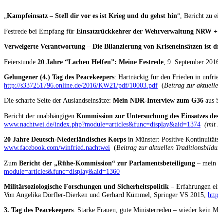
„
Kampfeinsatz – Stell dir vor es ist Krieg und du gehst hin
“, Bericht zu
Festrede bei Empfang für
Einsatzrückkehrer der Wehrverwaltung NRW + 
Verweigerte Verantwortung – Die Bilanzierung von Kriseneinsätzen ist d
Feierstunde
20 Jahre “Lachen Helfen”: Meine Festrede
, 9. September 201
Gelungener (4.) Tag des Peacekeepers
: Hartnäckig für den Frieden in unfr
http://s337251796.online.de/2016/KW21/pdf/10003.pdf
(
Beitrag zur aktuell
Die scharfe Seite der Auslandseinsätze:
Mein NDR-Interview zum G36
aus S
Bericht der unabhängigen
Kommission zur Untersuchung des Einsatzes de
www.nachtwei.de/index.php?module=articles&func=display&aid=1374
(mit
20 Jahre Deutsch-Niederländisches Korps
in Münster: Positive Kontinuitä
www.facebook.com/winfried.nachtwei
(
Beitrag zur aktuellen Traditionsbild
Zum
Bericht der „Rühe-Kommission“ zur Parlamentsbeteiligung
– mein R
module=articles&func=display&aid=1360
Militärsoziologische Forschungen und Sicherheitspolitik
– Erfahrungen ein
Von Angelika Dörfler-Dierken und Gerhard Kümmel, Springer VS 2015,
htt
3. Tag des Peacekeepers
: Starke Frauen, gute Ministerreden – wieder kein