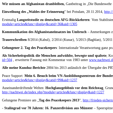
Wir müssen an Afghanistan dranbleiben,
Gastbeitrag in „Die Bundeswehr
Einweihung des „Waldes der Erinnerung
“ bei Potsdam, 20.11.2014,
http:
Erstmalig
Langzeitstudie zu deutschen AFG-Rückkehrern
: Vom Stabilisi
module=articles&func=display&catid=36&aid=1305
Kommunikation des Afghanistaneinsatzes im Umbruch
– Anmerkungen zu 
Trauerschreiben
8/2014 (Kabul), 2/2014 (Kunar), 5/2013 (Baghlan), 5/2011
Gelungener 2. Tag des Peacekeepers
: Internationale Verantwortung ganz pr
Als Sicherheitspolitik die Menschen aufwühlte, bewegte und spaltete
, Ko
id=504
, erweiterte Fassung mit Kommentar von 1983 unter
www.nachtwei.de
Alle meine Kunduz-Berichte
2004 bis 2013 anlässlich der Übergabe des PR
Peace Support:
Mein 6. Besuch beim VN-Ausbildungszentrum der Bund
module=articles&func=display&catid=99&aid=1237
Auseinanderdriftende Welten:
Hochglanzgelöbnis vor dem Reichstag
, Grun
http://nachtwei.de/index.php?module=articles&func=display&aid=1227
Gelungene Premiere am „
Tag des Peacekeepers 2013
“,
http://frieden-siche
-
Stalingrad vor 70 Jahren: 16. Panzerdivision aus Münster
– Speerspitze