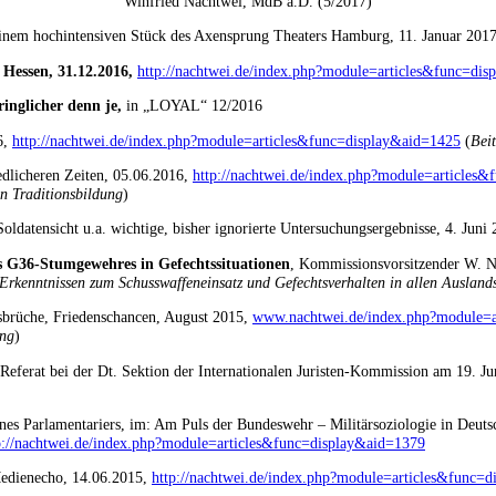
Winfried Nachtwei, MdB a.D. (5/2017)
 einem hochintensiven Stück des Axensprung Theaters Hamburg, 11. Januar 201
Hessen, 31.12.2016
,
http://nachtwei.de/index.php?module=articles&func=di
ringlicher denn je
,
in „LOYAL“ 12/2016
6,
http://nachtwei.de/index.php?module=articles&func=display&aid=1425
(
Beit
iedlicheren Zeiten, 05.06.2016,
http://nachtwei.de/index.php?module=articles
en Traditionsbildung
)
oldatensicht u.a. wichtige, bisher ignorierte Untersuchungsergebnisse, 4. Juni
s G36-Stumgewehres in Gefechtssituationen
, Kommissionsvorsitzender W. 
 Erkenntnissen zum Schusswaffeneinsatz und Gefechtsverhalten in allen Auslan
tsbrüche, Friedenschancen, August 2015,
www.nachtwei.de/index.php?module=a
ung
)
eferat bei der Dt. Sektion der Internationalen Juristen-Kommission am 19. Ju
es Parlamentariers, im: Am Puls der Bundeswehr – Militärsoziologie in Deutsc
p://nachtwei.de/index.php?module=articles&func=display&aid=1379
 Medienecho, 14.06.2015,
http://nachtwei.de/index.php?module=articles&func=