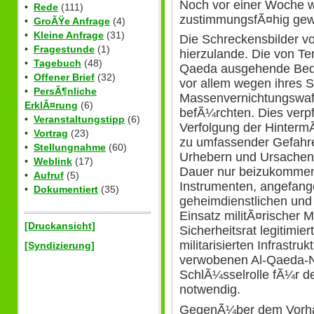
Noch vor einer Woche w
•
Rede
(111)
zustimmungsfÃ¤hig ge
•
GroÃŸe Anfrage
(4)
•
Kleine Anfrage
(31)
Die Schreckensbilder v
•
Fragestunde
(1)
hierzulande. Die von T
•
Tagebuch
(48)
Qaeda ausgehende Bedr
•
Offener Brief
(32)
vor allem wegen ihres 
•
PersÃ¶nliche
Massenvernichtungswaf
ErklÃ¤rung
(6)
befÃ¼rchten. Dies verpf
•
Veranstaltungstipp
(6)
Verfolgung der Hinterm
•
Vortrag
(23)
zu umfassender Gefahr
•
Stellungnahme
(60)
Urhebern und Ursachen 
•
Weblink
(17)
Dauer nur beizukommen
•
Aufruf
(5)
Instrumenten, angefang
•
Dokumentiert
(35)
geheimdienstlichen und f
Einsatz militÃ¤rischer M
[Druckansicht]
Sicherheitsrat legitimier
militarisierten Infrastru
[Syndizierung]
verwobenen Al-Qaeda-Ne
SchlÃ¼sselrolle fÃ¼r d
notwendig.
GegenÃ¼ber dem Vorha