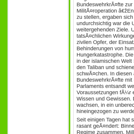
BundeswehrkrÃ¤fte zur
MilitÃ¤roperation â€žE
zu stellen, ergaben sic
undurchsichtig war die U
weitergehenden Ziele. 
tatsÃ¤chlichen Wirkunge
zivilen Opfer, der Eins
Behinderungen von huma
Hungerkatastrophe. Die 
in der islamischen Welt
den Taliban und schiene
schwÃ¤chen. In diesen 
BundeswehrkrÃ¤fte mit 
Parlaments entsandt we
Voraussetzungen fÃ¼r 
Wissen und Gewissen. 
wachsen, in ein unbere
hineingezogen zu werd
Seit einigen Tagen hat 
rasant geÃ¤ndert: Binn
Regime zusammen. Mill