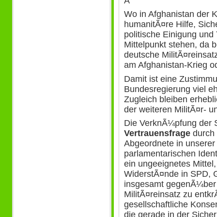
Â
Wo in Afghanistan der K
humanitÃ¤re Hilfe, Sich
politische Einigung und 
Mittelpunkt stehen, da 
deutsche MilitÃ¤reinsatz
am Afghanistan-Krieg od
Damit ist eine Zustimm
Bundesregierung viel e
Zugleich bleiben erhebl
der weiteren MilitÃ¤r- 
Die VerknÃ¼pfung der 
Vertrauensfrage
durch 
Abgeordnete in unserer
parlamentarischen Ident
ein ungeeignetes Mittel
WiderstÃ¤nde in SPD,
insgesamt gegenÃ¼ber
MilitÃ¤reinsatz zu entkr
gesellschaftliche Konse
die gerade in der Sicherh