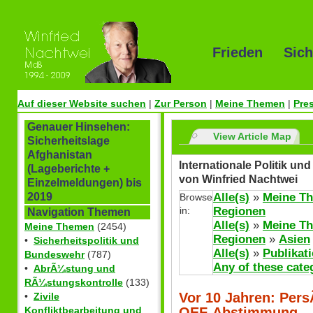
Frieden Sich
Auf dieser Website suchen
|
Zur Person
|
Meine Themen
|
Pre
Genauer Hinsehen:
View Article Map
Sicherheitslage
Afghanistan
Internationale Politik un
(Lageberichte +
von Winfried Nachtwei
Einzelmeldungen) bis
Alle(s)
»
Meine T
2019
Browse
in:
Regionen
Navigation Themen
Alle(s)
»
Meine T
Meine Themen
(2454)
Regionen
»
Asien
•
Sicherheitspolitik und
Alle(s)
»
Publikat
Bundeswehr
(787)
Any of these cate
•
AbrÃ¼stung und
RÃ¼stungskontrolle
(133)
Vor 10 Jahren: Pers
•
Zivile
OEF-Abstimmung
Konfliktbearbeitung und