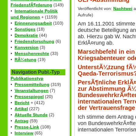
FriedensfÃ¶rderung
(149)
Veröffentlicht von:
Nachtwei
a
•
Internationale Politik
Aufrufe)
und Regionen
+ (1159)
Am 16.11.2001 stimmte
•
Erinnerungsarbeit
(103)
•
Sonstiges
(18)
deutsche Beteiligung a
•
Demokratie
(44)
ab. Hierzu gab W. Nacht
•
Friedensforschung
(6)
ErklÃ¤rung ab.
•
Konversion
(3)
Marschbefehl in ein
•
Menschenrechte
(33)
Kriegsabenteuer od
•
RÃ¼stung
(19)
UnterstÃ¼tzung fÃ¼
Navigation Publ.-Typ
Qaeda-Terrorismus
Publikationstyp
PersÃ¶nliche ErklÃ
•
Pressemitteilung
(319)
zur Abstimmung Ã¼b
•
Veranstaltungen
(7)
BundeswehrkrÃ¤fte
•
Pressespiegel
(20)
internationalen Ter
•
Bericht
+ (412)
der Vertrauensfrag
•
Artikel
(227)
•
Aktuelle Stunde
(2)
Ich stimme dem Antrag 
•
Antrag
(59)
von BundeswehrkrÃ¤fte
•
Presse-Link
(108)
internationalen Terroris
•
Interview
(65)