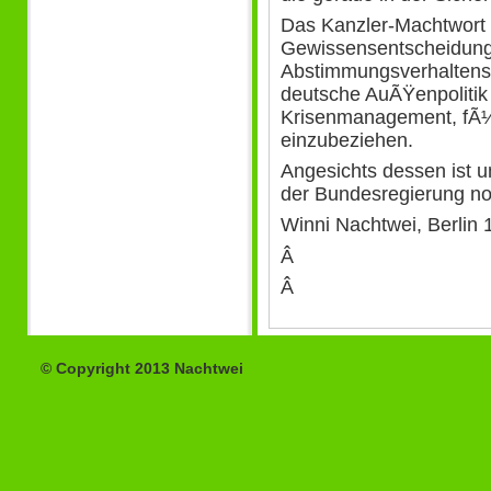
Das Kanzler-Machtwort 
Gewissensentscheidung
Abstimmungsverhaltens f
deutsche AuÃŸenpolitik 
Krisenmanagement, fÃ¼
einzubeziehen.
Angesichts dessen ist 
der Bundesregierung no
Winni Nachtwei, Berlin 
Â
Â
© Copyright 2013 Nachtwei