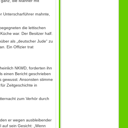
 ganz, die Männer mit
Der Unterscharführer mahnte,
begegneten die lettischen
 Küche war. Der Besitzer half.
nüber als „deutscher Jude“ zu
. Ein Offizier trat
heinlich NKWD, forderten ihn
als einen Bericht geschrieben
s gewusst. Ansonsten stimme
für Zeitgeschichte in
tternacht zum Verhör durch
, den er wegen ausbleibender
el auf sein Gesicht: „Wenn