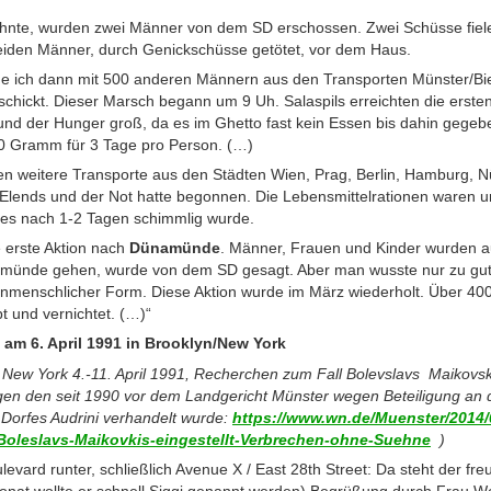
ohnte, wurden zwei Männer von dem SD erschossen. Zwei Schüsse fie
beiden Männer, durch Genickschüsse getötet, vor dem Haus.
 ich dann mit 500 anderen Männern aus den Transporten Münster/Bie
chickt. Dieser Marsch begann um 9 Uh. Salaspils erreichten die ersten
nd der Hunger groß, da es im Ghetto fast kein Essen bis dahin gegebe
50 Gramm für 3 Tage pro Person. (…)
 weitere Transporte aus den Städten Wien, Prag, Berlin, Hamburg, 
 Elends und der Not hatte begonnen. Die Lebensmittelrationen waren u
a es nach 1-2 Tagen schimmlig wurde.
 erste Aktion nach
Dünamünde
. Männer, Frauen und Kinder wurden a
amünde gehen, wurde von dem SD gesagt. Aber man wusste nur zu gu
 unmenschlicher Form. Diese Aktion wurde im März wiederholt. Über 4
t und vernichtet. (…)“
am 6. April 1991 in Brooklyn/New York
New York 4.-11. April 1991, Recherchen zum Fall Bolevslavs Maikovs
 gegen den seit 1990 vor dem Landgericht Münster wegen Beteiligung an
 Dorfes Audrini verhandelt wurde:
https://www.wn.de/Muenster/2014/
Boleslavs-Maikovkis-eingestellt-Verbrechen-ohne-Suehne
)
vard runter, schließlich Avenue X / East 28th Street: Da steht der freu
onat wollte er schnell Siggi genannt werden) Begrüßung durch Frau We