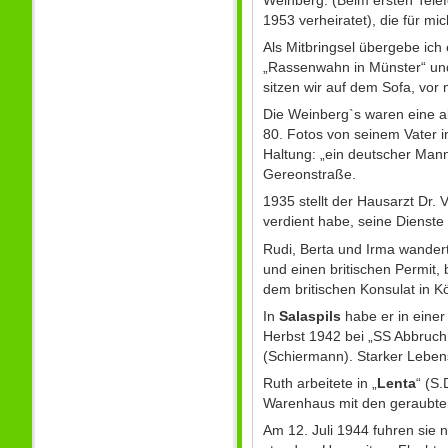
1953 verheiratet), die für mic
Als Mitbringsel übergebe ich
„Rassenwahn in Münster“ und
sitzen wir auf dem Sofa, vor
Die Weinberg`s waren eine al
80. Fotos von seinem Vater i
Haltung: „ein deutscher Mann
Gereonstraße.
1935 stellt der Hausarzt Dr.
verdient habe, seine Dienste 
Rudi, Berta und Irma wandert
und einen britischen Permit,
dem britischen Konsulat in Kö
In
Salaspils
habe er in eine
Herbst 1942 bei „SS Abbruch 
(Schiermann). Starker Leben
Ruth arbeitete in „
Lenta
“ (S
Warenhaus mit den geraubten
Am 12. Juli 1944 fuhren sie 