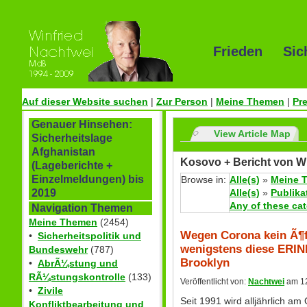
Frieden Sic
Auf dieser Website suchen
|
Zur Person
|
Meine Themen
|
Pr
Genauer Hinsehen:
View Article Map
Sicherheitslage
Afghanistan
Kosovo + Bericht von W
(Lageberichte +
Einzelmeldungen) bis
Browse in:
Alle(s)
»
Meine 
Alle(s)
»
Publika
2019
Any of these ca
Navigation Themen
Meine Themen
(2454)
Wegen Corona kein Ã¶f
•
Sicherheitspolitik und
wenigstens diese ERIN
Bundeswehr
(787)
Brooklyn
•
AbrÃ¼stung und
RÃ¼stungskontrolle
(133)
Veröffentlicht von:
Nachtwei
am 12
•
Zivile
Seit 1991 wird alljährlich a
Konfliktbearbeitung und