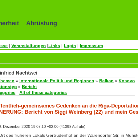
herheit Abrüstung
esse
|
Veranstaltungen
|
Links
|
Login
|
Impressum
infried Nachtwei
Themen
»
Internationale Politik und Regionen
»
Balkan
»
Kosovo
tionstyp
»
Bericht
tegories
-
All of these categories
fentlich-gemeinsames Gedenken an die Riga-Deportation
NERUNG: Bericht von Siggi Weinberg (22) und mein Ges
. Dezember 2020 19:07:10 +02:00 (41398 Aufrufe)
m Ort des früheren Lokals Gertrudenhof an der Warendorfer Str. in Müns