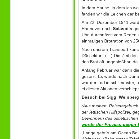
In dem Hause, in dem ich w
fanden wir die Leichen der 
Am 22. Dezember 1941 wurde
Hannover nach
Salaspils
ges
Uhr, durchnässt vom Regen u
einmaligen Brotration von 2
Nach unsrem Transport kamen
Düsseldorf. (…) Die Zeit des
das Brot oft ungenießbar, d
Anfang Februar war dann die
gezerrt. Es würde nach Dün
war der Tod in schlimmster,
ei diesen Aktionen verschlepp
Besuch bei Siggi Weinberg 
(Aus meinen Reisetagebuch 
der lettischen Hilfspolizei,
Bewohnern des ostlettischen
wurde-der-Prozess-gegen-
„Lange geht`s am Ocean Boule
Weinberg. (Beim ersten Telef