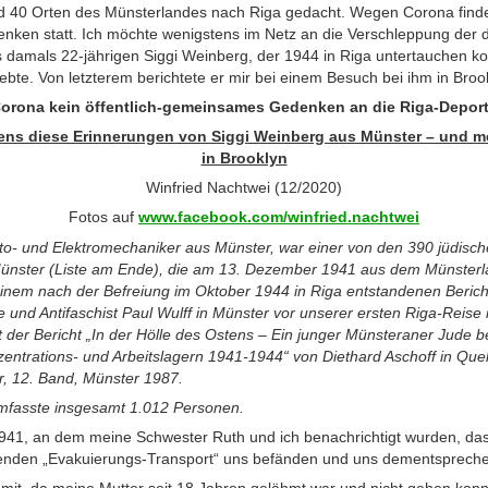
 40 Orten des Münsterlandes nach Riga gedacht. Wegen Corona findet
nken statt. Ich möchte wenigstens im Netz an die Verschleppung der
s damals 22-jährigen Siggi Weinberg, der 1944 in Riga untertauchen ko
ebte. Von letzterem berichtete er mir bei einem Besuch bei ihm in Broo
rona kein öffentlich-gemeinsames Gedenken an die Riga-Depor
ens diese Erinnerungen von Siggi Weinberg aus Münster – und m
in Brooklyn
Winfried Nachtwei (12/2020)
Fotos auf
www.facebook.com/winfried.nachtwei
to- und Elektromechaniker aus Münster, war einer von den 390 jüdis
ünster (Liste am Ende), die am 13. Dezember 1941 aus dem Münsterla
inem nach der Befreiung im Oktober 1944 in Riga entstandenen Bericht
 und Antifaschist Paul Wulff in Münster vor unserer ersten Riga-Rei
t der Bericht „In der Hölle des Ostens – Ein junger Münsteraner Jude b
nzentrations- und Arbeitslagern 1941-1944“ von Diethard Aschoff in Qu
r, 12. Band, Münster 1987.
umfasste insgesamt 1.012 Personen.
41, an dem meine Schwester Ruth und ich benachrichtigt wurden, dass 
enden „Evakuierungs-Transport“ uns befänden und uns dementsprechen