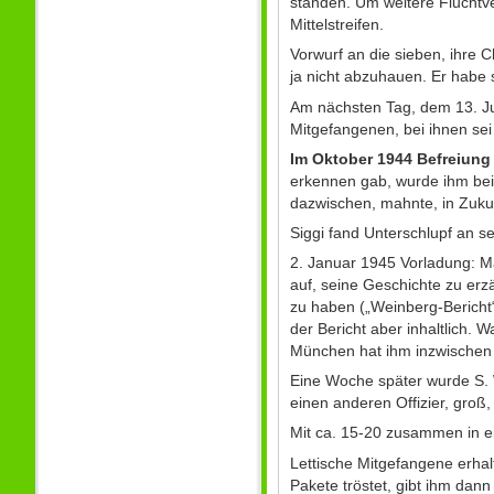
standen. Um weitere Fluchtv
Mittelstreifen.
Vorwurf an die sieben, ihre C
ja nicht abzuhauen. Er habe s
Am nächsten Tag, dem 13. Jul
Mitgefangenen, bei ihnen sei 
Im Oktober 1944 Befreiung
erkennen gab, wurde ihm beina
dazwischen, mahnte, in Zuku
Siggi fand Unterschlupf an sen
2. Januar 1945 Vorladung: M
auf, seine Geschichte zu erzä
zu haben („Weinberg-Berich
der Bericht aber inhaltlich. 
München hat ihm inzwischen 
Eine Woche später wurde S. 
einen anderen Offizier, groß,
Mit ca. 15-20 zusammen in e
Lettische Mitgefangene erha
Pakete tröstet, gibt ihm dann