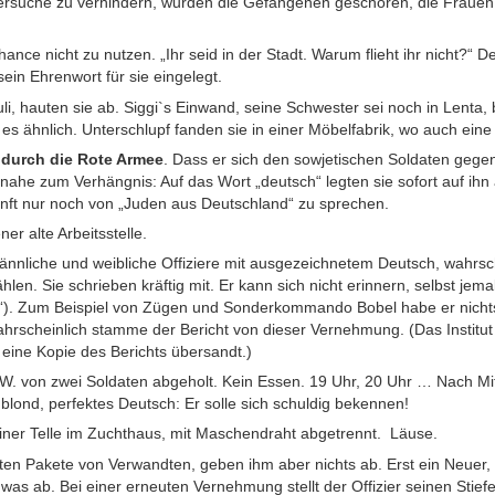
ersuche zu verhindern, wurden die Gefangenen geschoren, die Frauen
hance nicht zu nutzen. „Ihr seid in der Stadt. Warum flieht ihr nicht?“ 
ein Ehrenwort für sie eingelegt.
i, hauten sie ab. Siggi`s Einwand, seine Schwester sei noch in Lenta, 
es ähnlich. Unterschlupf fanden sie in einer Möbelfabrik, wo auch eine
 durch die Rote Armee
. Dass er sich den sowjetischen Soldaten gege
he zum Verhängnis: Auf das Wort „deutsch“ legten sie sofort auf ihn an
nft nur noch von „Juden aus Deutschland“ zu sprechen.
er alte Arbeitsstelle.
ännliche und weibliche Offiziere mit ausgezeichnetem Deutsch, wahrsc
hlen. Sie schrieben kräftig mit. Er kann sich nicht erinnern, selbst jem
t“). Zum Beispiel von Zügen und Sonderkommando Bobel habe er nicht
Wahrscheinlich stamme der Bericht von dieser Vernehmung. (Das Institut 
eine Kopie des Berichts übersandt.)
W. von zwei Soldaten abgeholt. Kein Essen. 19 Uhr, 20 Uhr … Nach Mi
 blond, perfektes Deutsch: Er solle sich schuldig bekennen!
iner Telle im Zuchthaus, mit Maschendraht abgetrennt. Läuse.
lten Pakete von Verwandten, geben ihm aber nichts ab. Erst ein Neuer
 was ab. Bei einer erneuten Vernehmung stellt der Offizier seinen Stief