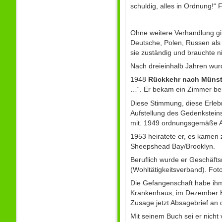
schuldig, alles in Ordnung!“ 
Ohne weitere Verhandlung gi
Deutsche, Polen, Russen als 
sie zuständig und brauchte n
Nach dreieinhalb Jahren wurd
1948
Rückkehr nach Münst
…“. Er bekam ein Zimmer bei
Diese Stimmung, diese Erlebn
Aufstellung des Gedenkstein
mit. 1949 ordnungsgemäße A
1953 heiratete er, es kamen z
Sheepshead Bay/Brooklyn.
Beruflich wurde er Geschäft
(Wohltätigkeitsverband). Fot
Die Gefangenschaft habe ihm
Krankenhaus, im Dezember He
Zusage jetzt Absagebrief an
Mit seinem Buch sei er nicht