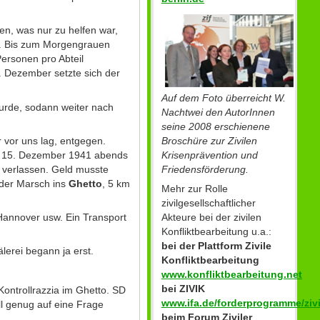
en, was nur zu helfen war,
en. Bis zum Morgengrauen
ersonen pro Abteil
 Dezember setzte sich der
Auf dem Foto überreicht W.
wurde, sodann weiter nach
Nachtwei den AutorInnen
seine 2008 erschienene
Broschüre zur Zivilen
 vor uns lag, entgegen.
Krisenprävention und
Am 15. Dezember 1941 abends
Friedensförderung.
verlassen. Geld musste
der Marsch ins
Ghetto
, 5 km
Mehr zur Rolle
zivilgesellschaftlicher
Akteure bei der zivilen
Hannover usw. Ein Transport
Konfliktbearbeitung u.a.:
bei der Plattform Zivile
erei begann ja erst.
Konfliktbearbeitung
www.konfliktbearbeitung.net
bei ZIVIK
ntrollrazzia im Ghetto. SD
www.ifa.de/forderprogramme/zivi
l genug auf eine Frage
beim Forum Ziviler