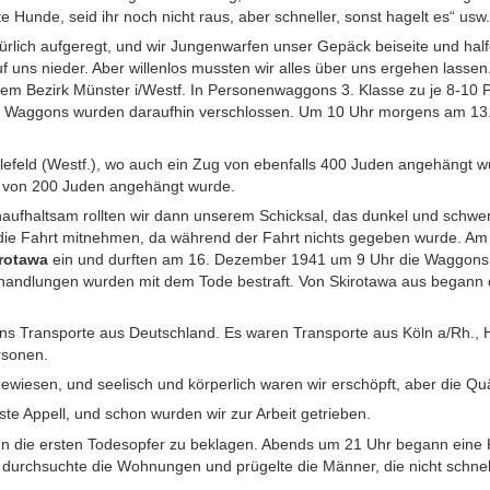
te Hunde, seid ihr noch nicht raus, aber schneller, sonst hagelt es“ usw.
ürlich aufgeregt, und wir Jungenwarfen unser Gepäck beiseite und half
f uns nieder. Aber willenlos mussten wir alles über uns ergehen lass
m Bezirk Münster i/Westf. In Personenwaggons 3. Klasse zu je 8-10 P
r Waggons wurden daraufhin verschlossen. Um 10 Uhr morgens am 13.
lefeld (Westf.), wo auch ein Zug von ebenfalls 400 Juden angehängt 
t von 200 Juden angehängt wurde.
Unaufhaltsam rollten wir dann unserem Schicksal, das dunkel und schwer
 die Fahrt mitnehmen, da während der Fahrt nichts gegeben wurde. 
irotawa
ein und durften am 16. Dezember 1941 um 9 Uhr die Waggons 
andlungen wurden mit dem Tode bestraft. Von Skirotawa aus begann 
ns Transporte aus Deutschland. Es waren Transporte aus Köln a/Rh., 
rsonen.
esen, und seelisch und körperlich waren wir erschöpft, aber die Quäl
e Appell, und schon wurden wir zur Arbeit getrieben.
die ersten Todesopfer zu beklagen. Abends um 21 Uhr begann eine Ko
 durchsuchte die Wohnungen und prügelte die Männer, die nicht schnel