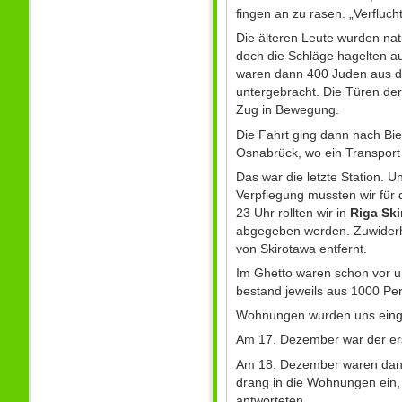
fingen an zu rasen. „Verfluch
Die älteren Leute wurden nat
doch die Schläge hagelten au
waren dann 400 Juden aus de
untergebracht. Die Türen de
Zug in Bewegung.
Die Fahrt ging dann nach Bie
Osnabrück, wo ein Transpor
Das war die letzte Station. 
Verpflegung mussten wir für
23 Uhr rollten wir in
Riga Sk
abgegeben werden. Zuwiderh
von Skirotawa entfernt.
Im Ghetto waren schon vor u
bestand jeweils aus 1000 Pe
Wohnungen wurden uns eingewi
Am 17. Dezember war der erst
Am 18. Dezember waren dann 
drang in die Wohnungen ein,
antworteten.