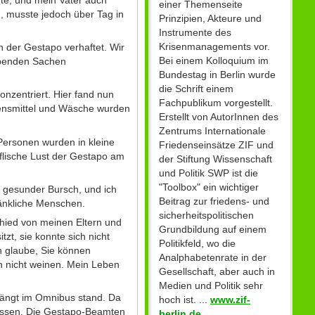
nte, und mein Vater auch
einer Themenseite
n, musste jedoch über Tag in
Prinzipien, Akteure und
Instrumente des
Krisenmanagements vor.
der Gestapo verhaftet. Wir
Bei einem Kolloquium im
ibenden Sachen
Bundestag in Berlin wurde
die Schrift einem
onzentriert. Hier fand nun
Fachpublikum vorgestellt.
ebensmittel und Wäsche wurden
Erstellt von AutorInnen des
Zentrums Internationale
ersonen wurden in kleine
Friedenseinsätze ZIF und
lische Lust der Gestapo am
der Stiftung Wissenschaft
und Politik SWP ist die
"Toolbox" ein wichtiger
r, gesunder Bursch, und ich
Beitrag zur friedens- und
kränkliche Menschen.
sicherheitspolitischen
chied von meinen Eltern und
Grundbildung auf einem
zt, sie konnte sich nicht
Politikfeld, wo die
h glaube, Sie können
Analphabetenrate in der
h nicht weinen. Mein Leben
Gesellschaft, aber auch in
Medien und Politik sehr
ängt im Omnibus stand. Da
hoch ist. ...
www.zif-
rissen. Die Gestapo-Beamten
berlin.de