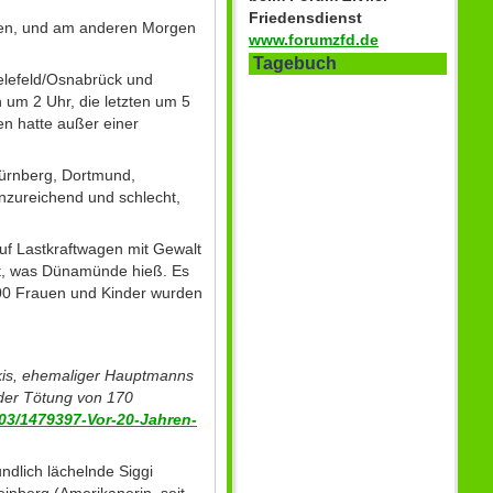
Friedensdienst
len, und am anderen Morgen
www.forumzfd.de
Tagebuch
lefeld/Osnabrück und
 um 2 Uhr, die letzten um 5
n hatte außer einer
Nürnberg, Dortmund,
nzureichend und schlecht,
uf Lastkraftwagen mit Gewalt
t, was Dünamünde hieß. Es
000 Frauen und Kinder wurden
kis, ehemaliger Hauptmanns
 der Tötung von 170
03/1479397-Vor-20-Jahren-
ndlich lächelnde Siggi
inberg (Amerikanerin, seit