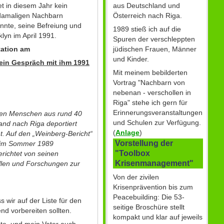
aus Deutschland und
 in diesem Jahr kein
Österreich nach Riga.
 damaligen Nachbarn
nnte, seine Befreiung und
1989 stieß ich auf die
klyn im April 1991.
Spuren der verschleppten
jüdischen Frauen, Männer
tation am
und Kinder.
ein Gespräch mit ihm 1991
Mit meinem bebilderten
Vortrag "Nachbarn von
nebenan - verschollen in
Riga" stehe ich gern für
Erinnerungsveranstaltungen
chen Menschen aus rund 40
und Schulen zur Verfügung.
nd nach Riga deportiert
(
Anlage
)
. Auf den „Weinberg-Bericht“
Vorstellung der
se im Sommer 1989
"Toolbox
erichtet von seinen
Krisenmanagement"
ellen und Forschungen zur
Von der zivilen
Krisenprävention bis zum
Peacebuilding: Die 53-
wir auf der Liste für den
seitige Broschüre stellt
d vorbereiten sollten.
kompakt und klar auf jeweils