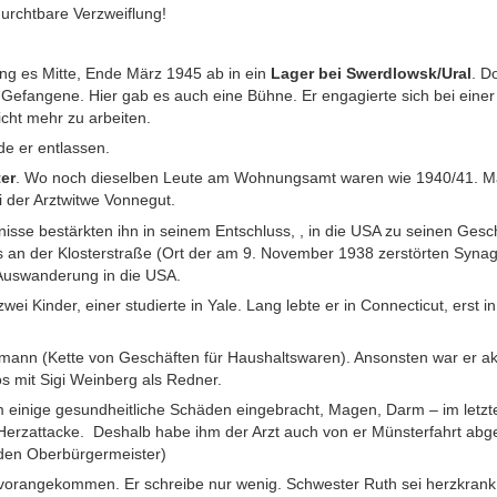
Furchtbare Verzweiflung!
ng es Mitte, Ende März 1945 ab in ein
Lager bei Swerdlowsk/Ural
. D
Gefangene. Hier gab es auch eine Bühne. Er engagierte sich bei eine
icht mehr zu arbeiten.
e er entlassen.
er
. Wo noch dieselben Leute am Wohnungsamt waren wie 1940/41. Ma
 der Arztwitwe Vonnegut.
isse bestärkten ihn in seinem Entschluss, , in die USA zu seinen Gesc
s an der Klosterstraße (Ort der am 9. November 1938 zerstörten Syn
uswanderung in die USA.
wei Kinder, einer studierte in Yale. Lang lebte er in Connecticut, erst 
smann (Kette von Geschäften für Haushaltswaren). Ansonsten war er ak
os mit Sigi Weinberg als Redner.
 einige gesundheitliche Schäden eingebracht, Magen, Darm – im letz
rzattacke. Deshalb habe ihm der Arzt auch von er Münsterfahrt abge
 den Oberbürgermeister)
 vorangekommen. Er schreibe nur wenig. Schwester Ruth sei herzkrank. I