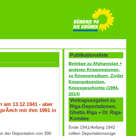
Publikationsliste
Beiträge zu Afghanistan +
anderen Krisenregionen,
zu Kriseneinsätzen, Ziviler
Krisenprävention,
Kriegsgeschichte (1994-
2014)
Vortragsangebot zu
 am 13.12.1941 - aber
Riga-Deportationen,
prÃ¤ch mit ihm 1991 in
Ghetto Riga + Dt. Riga-
Komitee
Ende 1941/Anfang 1942
rollten Deportationszüge
ter der Deportation von 390