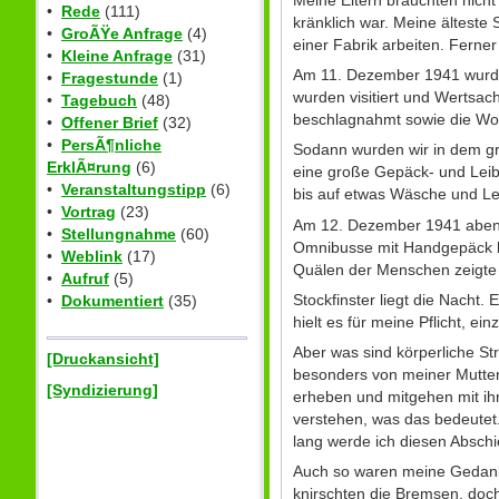
Meine Eltern brauchten nicht
•
Rede
(111)
kränklich war. Meine älteste 
•
GroÃŸe Anfrage
(4)
einer Fabrik arbeiten. Fern
•
Kleine Anfrage
(31)
Am 11. Dezember 1941 wurde
•
Fragestunde
(1)
wurden visitiert und Werts
•
Tagebuch
(48)
beschlagnahmt sowie die Wo
•
Offener Brief
(32)
•
PersÃ¶nliche
Sodann wurden wir in dem g
ErklÃ¤rung
(6)
eine große Gepäck- und Leibe
•
Veranstaltungstipp
(6)
bis auf etwas Wäsche und L
•
Vortrag
(23)
Am 12. Dezember 1941 abend
•
Stellungnahme
(60)
Omnibusse mit Handgepäck h
•
Weblink
(17)
Quälen der Menschen zeigte s
•
Aufruf
(5)
Stockfinster liegt die Nacht.
•
Dokumentiert
(35)
hielt es für meine Pflicht, e
Aber was sind körperliche St
[Druckansicht]
besonders von meiner Mutter.
[Syndizierung]
erheben und mitgehen mit ihr
verstehen, was das bedeutet
lang werde ich diesen Abschi
Auch so waren meine Gedank
knirschten die Bremsen, doch