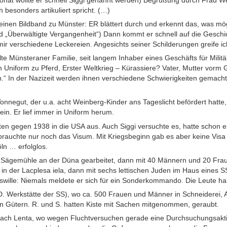
h besonders artikuliert spricht. (…)
 einen Bildband zu Münster: ER blättert durch und erkennt das, was mög
 „Überwältigte Vergangenheit“) Dann kommt er schnell auf die Geschi
 mir verschiedene Leckereien. Angesichts seiner Schilderungen greife i
te Münsteraner Familie, seit langem Inhaber eines Geschäfts für Milit
n Uniform zu Pferd, Erster Weltkrieg – Kürassiere? Vater, Mutter vorm 
.“ In der Nazizeit werden ihnen verschiedene Schwierigkeiten gemacht
 Vonnegut, der u.a. acht Weinberg-Kinder ans Tageslicht befördert hatt
ein. Er lief immer in Uniform herum.
en gegen 1938 in die USA aus. Auch Siggi versuchte es, hatte schon ei
 brauchte nur noch das Visum. Mit Kriegsbeginn gab es aber keine Vis
ln … erfolglos.
r Sägemühle an der Düna gearbeitet, dann mit 40 Männern und 20 Frau
in der Lacplesa iela, dann mit sechs lettischen Juden im Haus eines 
swille: Niemals meldete er sich für ein Sonderkommando. Die Leute h
.D. Werkstätte der SS), wo ca. 500 Frauen und Männer in Schneiderei, A
 Gütern. R. und S. hatten Kiste mit Sachen mitgenommen, geraubt.
nach Lenta, wo wegen Fluchtversuchen gerade eine Durchsuchungsaktio