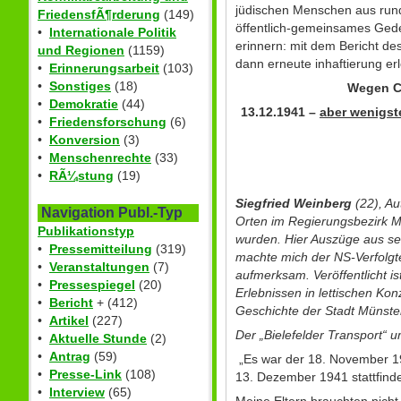
jüdischen Menschen aus rund
FriedensfÃ¶rderung
(149)
öffentlich-gemeinsames Gede
•
Internationale Politik
erinnern: mit dem Bericht de
und Regionen
(1159)
dann erneute inhaftierung erl
•
Erinnerungsarbeit
(103)
•
Sonstiges
(18)
Wegen Co
•
Demokratie
(44)
13.12.1941 –
aber wenigst
•
Friedensforschung
(6)
•
Konversion
(3)
•
Menschenrechte
(33)
•
RÃ¼stung
(19)
Siegfried Weinberg
(22), Au
Navigation Publ.-Typ
Orten im Regierungsbezirk M
Publikationstyp
wurden. Hier Auszüge aus se
•
Pressemitteilung
(319)
machte mich der NS-Verfolgte
•
Veranstaltungen
(7)
aufmerksam. Veröffentlicht is
•
Pressespiegel
(20)
Erlebnissen in lettischen Ko
•
Bericht
+ (412)
Geschichte der Stadt Münste
•
Artikel
(227)
Der „Bielefelder Transport“ 
•
Aktuelle Stunde
(2)
•
Antrag
(59)
„Es war der 18. November 19
•
Presse-Link
(108)
13. Dezember 1941 stattfind
•
Interview
(65)