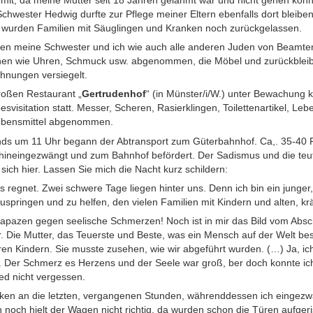
 mit, da meine Mutter seit 18 Jahren gelähmt war und nicht gehen kon
Schwester Hedwig durfte zur Pflege meiner Eltern ebenfalls dort bleibe
er wurden Familien mit Säuglingen und Kranken noch zurückgelassen.
n meine Schwester und ich wie auch alle anderen Juden von Beamten 
achen wie Uhren, Schmuck usw. abgenommen, die Möbel und zurückble
hnungen versiegelt.
roßen Restaurant „
Gertrudenhof
“ (in Münster/i/W.) unter Bewachung k
svisitation statt. Messer, Scheren, Rasierklingen, Toilettenartikel, L
ebensmittel abgenommen.
s um 11 Uhr begann der Abtransport zum Güterbahnhof. Ca,. 35-40 P
ineingezwängt und zum Bahnhof befördert. Der Sadismus und die teuf
ich hier. Lassen Sie mich die Nacht kurz schildern:
 Es regnet. Zwei schwere Tage liegen hinter uns. Denn ich bin ein junge
inzuspringen und zu helfen, den vielen Familien mit Kindern und alten, 
rapazen gegen seelische Schmerzen! Noch ist in mir das Bild vom Abs
 Die Mutter, das Teuerste und Beste, was ein Mensch auf der Welt besit
en Kindern. Sie musste zusehen, wie wir abgeführt wurden. (…) Ja, ic
. Der Schmerz es Herzens und der Seele war groß, ber doch konnte ic
ed nicht vergessen.
en an die letzten, vergangenen Stunden, währenddessen ich eingezw
 noch hielt der Wagen nicht richtig, da wurden schon die Türen aufge